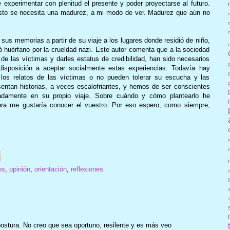
de experimentar con plenitud el presente y poder proyectarse al futuro.
esto se necesita una madurez, a mi modo de ver. Madurez que aún no
sus memorias a partir de su viaje a los lugares donde residió de niño,
 huérfano por la crueldad nazi. Este autor comenta que a la sociedad
de las víctimas y darles estatus de credibilidad, han sido necesarios
isposición a aceptar socialmente estas experiencias. Todavía hay
los relatos de las víctimas o no pueden tolerar su escucha y las
entan historias, a veces escalofriantes, y hemos de ser conscientes
adamente en su propio viaje. Sobre cuándo y cómo plantearlo he
ora me gustaría conocer el vuestro. Por eso espero, como siempre,
os
,
opinión
,
orientación
,
reflexiones
r
ostura. No creo que sea oportuno, resilente y es más veo