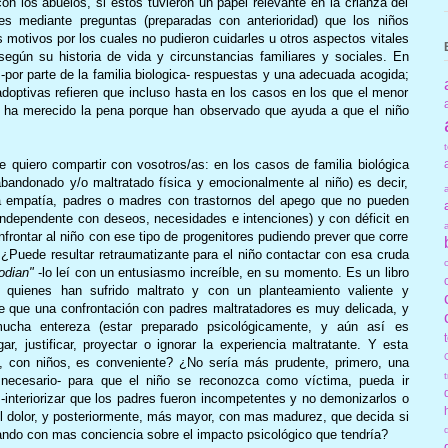
on los abuelos, si éstos tuvieron un papel relevante en la crianza del
rles mediante preguntas (preparadas con anterioridad) que los niños
 motivos por los cuales no pudieron cuidarles u otros aspectos vitales
egún su historia de vida y circunstancias familiares y sociales. En
-por parte de la familia biologica- respuestas y una adecuada acogida;
s adoptivas refieren que incluso hasta en los casos en los que el menor
n, ha merecido la pena porque han observado que ayuda a que el niño
e quiero compartir con vosotros/as: en los casos de familia biológica
bandonado y/o maltratado física y emocionalmente al niño) es decir,
 empatía, padres o madres con trastornos del apego que no pueden
independente con deseos, necesidades e intenciones) y con déficit en
nfrontar al niño con ese tipo de progenitores pudiendo prever que corre
 ¿Puede resultar retraumatizante para el niño contactar con esa cruda
odian"
-lo leí con un entusiasmo increíble, en su momento. Es un libro
ra quienes han sufrido maltrato y con un planteamiento valiente y
ere que una confrontación con padres maltratadores es muy delicada, y
ha entereza (estar preparado psicológicamente, y aún así es
r, justificar, proyectar o ignorar la experiencia maltratante. Y esta
o, con niños, es conveniente? ¿No sería más prudente, primero, una
 necesario- para que el niño se reconozca como víctima, pueda ir
 -interiorizar que los padres fueron incompetentes y no demonizarlos o
l dolor, y posteriormente, más mayor, con mas madurez, que decida si
nando con mas conciencia sobre el impacto psicológico que tendría?