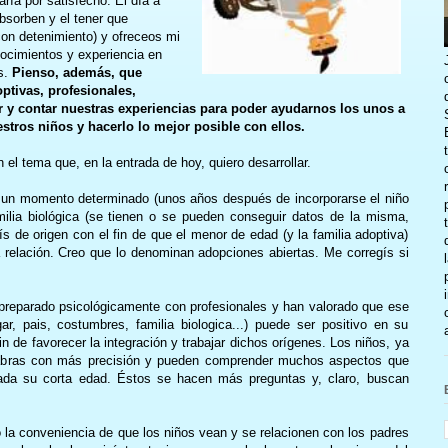
aría por satisfecho. El día a
sorben y el tener que
con detenimiento) y ofreceos mi
nocimientos y experiencia en
s.
Pienso, además, que
ptivas, profesionales,
 y contar nuestras experiencias para poder ayudarnos los unos a
stros niños y hacerlo lo mejor posible con ellos.
el tema que, en la entrada de hoy, quiero desarrollar.
n un momento determinado (unos años después de incorporarse el niño
amilia biológica (se tienen o se pueden conseguir datos de la misma,
s de origen con el fin de que el menor de edad (y la familia adoptiva)
a relación. Creo que lo denominan adopciones abiertas. Me corregís si
 preparado psicológicamente con profesionales y han valorado que ese
ar, pais, costumbres, familia biologica...) puede ser positivo en su
fin de favorecer la integración y trabajar dichos orígenes. Los niños, ya
bras con más precisión y pueden comprender muchos aspectos que
 dada su corta edad. Éstos se hacen más preguntas y, claro, buscan
la conveniencia de que los niños vean y se relacionen con los padres