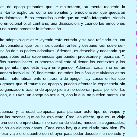
as de apego primarias que le maltrataron, su mente recuerda la
s -tanto explícitos como sensoriales y emocionales- que quedaron
os dolorosos. Esos recuerdos puede que no estén integrados, siendo
 emocional o, al contrario, una disociación; y cuando las emociones
o no puede procesar la información.
re adoptivo que este leyendo esta entrada y se vea reflejado en una
de considerar que los niños cuentan antes y después -así suele ser-
tención de sus padres adoptivos. Ademas, es deseable y necesario que
apia, sobre estas experiencias que pueden procesarse y repararse. Y,
ños pueden hacer un proceso resiliente si tienen los contextos y los
s que permitan que éste vaya emergiendo. Además, cada niño es un
anera individual. Y, finalmente, no todos los niños que vivieron estas
esentar matematicamente un trauma de apego. Hay casos en los que
 graves que el trauma de apego y pueden afrontar la experiencia sin
organizado o trauma de apego pienso no deberían pasar por ello. Es
gan, a su vez, un apego no resuelto, con lo cual no pueden mentalizar
cuencia y la edad apropiada para plantear este tipo de viajes y
por las razones que os he expuesto. Creo, en efecto, que es un viaje
prenden o emprenderán, no exento de dudas, miedos, inseguridades,
ización en algunos casos. Cada caso hay que estudiarlo muy bien. Es
n ese viaje o encuentro con el ayer para poder descubrir un sentido y