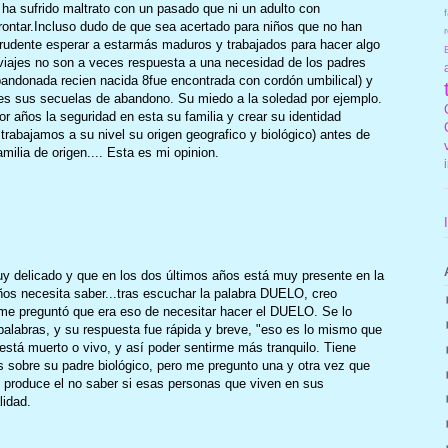
 ha sufrido maltrato con un pasado que ni un adulto con
f
rontar.Incluso dudo de que sea acertado para niños que no han
r
rudente esperar a estarmás maduros y trabajados para hacer algo
viajes no son a veces respuesta a una necesidad de los padres
abandonada recien nacida 8fue encontrada con cordón umbilical) y
es sus secuelas de abandono. Su miedo a la soledad por ejemplo.
r años la seguridad en esta su familia y crear su identidad
 trabajamos a su nivel su origen geografico y biológico) antes de
ilia de origen.... Esta es mi opinion.
 delicado y que en los dos últimos años está muy presente en la
años necesita saber...tras escuchar la palabra DUELO, creo
 me preguntó que era eso de necesitar hacer el DUELO. Se lo
palabras, y su respuesta fue rápida y breve, "eso es lo mismo que
está muerto o vivo, y así poder sentirme más tranquilo. Tiene
 sobre su padre biológico, pero me pregunto una y otra vez que
le produce el no saber si esas personas que viven en sus
lidad.