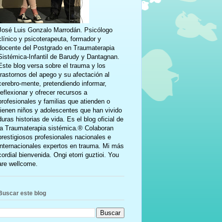
José Luis Gonzalo Marrodán. Psicólogo
clínico y psicoterapeuta, formador y
docente del Postgrado en Traumaterapia
Sistémica-Infantil de Barudy y Dantagnan.
Este blog versa sobre el trauma y los
trastornos del apego y su afectación al
cerebro-mente, pretendiendo informar,
reflexionar y ofrecer recursos a
profesionales y familias que atienden o
tienen niños y adolescentes que han vivido
duras historias de vida. Es el blog oficial de
la Traumaterapia sistémica.® Colaboran
prestigiosos profesionales nacionales e
internacionales expertos en trauma. Mi más
cordial bienvenida. Ongi etorri guztioi. You
are wellcome.
Buscar este blog