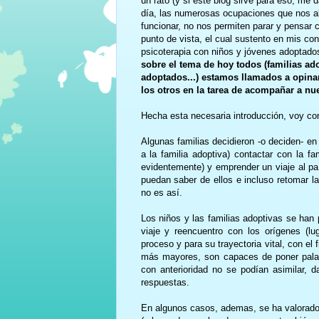
un rato (y si este blog sirve para eso, me d
día, las numerosas ocupaciones que nos ab
funcionar, no nos permiten parar y pensar 
punto de vista, el cual sustento en mis co
psicoterapia con niños y jóvenes adoptado
sobre el tema de hoy todos (familias ado
adoptados...) estamos llamados a opinar
los otros en la tarea de acompañar a nue
Hecha esta necesaria introducción, voy con 
Algunas familias decidieron -o deciden- e
a la familia adoptiva) contactar con la f
evidentemente) y emprender un viaje al paí
puedan saber de ellos e incluso retomar l
no es así.
Los niños y las familias adoptivas se han
viaje y reencuentro con los orígenes (lug
proceso y para su trayectoria vital, con el 
más mayores, son capaces de poner pala
con anterioridad no se podían asimilar,
respuestas.
En algunos casos, ademas, se ha valorado 