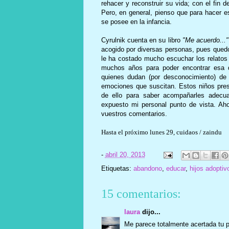
rehacer y reconstruir su vida; con el fin 
Pero, en general, pienso que para hacer 
se posee en la infancia.
Cyrulnik cuenta en su libro
"Me acuerdo..."
acogido por diversas personas, pues quedó
le ha costado mucho escuchar los relatos 
muchos años para poder encontrar esa d
quienes dudan (por desconocimiento) de 
emociones que suscitan. Estos niños pres
de ello para saber acompañarles adecu
expuesto mi personal punto de vista. Ah
vuestros comentarios.
Hasta el próximo lunes 29, cuidaos / zaindu
-
abril 20, 2013
Etiquetas:
abandono
,
educar
,
hijos adoptiv
15 comentarios:
laura
dijo...
Me parece totalmente acertada tu p