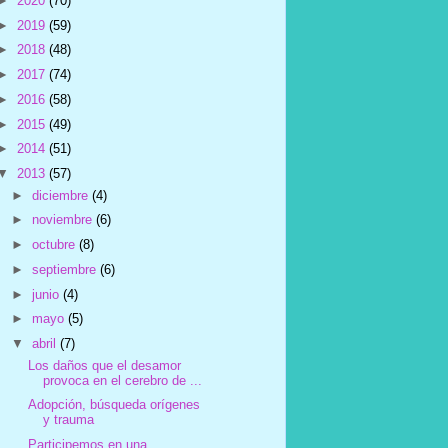
►
2020
(70)
►
2019
(59)
►
2018
(48)
►
2017
(74)
►
2016
(58)
►
2015
(49)
►
2014
(51)
▼
2013
(57)
►
diciembre
(4)
►
noviembre
(6)
►
octubre
(8)
►
septiembre
(6)
►
junio
(4)
►
mayo
(5)
▼
abril
(7)
Los daños que el desamor
provoca en el cerebro de ...
Adopción, búsqueda orígenes
y trauma
Participemos en una