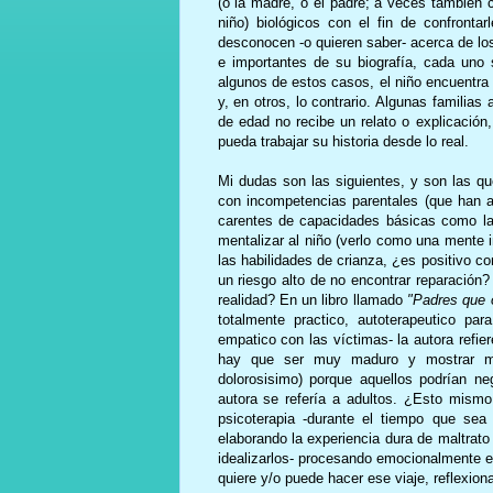
(o la madre, o el padre; a veces también c
niño) biológicos con el fin de confronta
desconocen -o quieren saber- acerca de los
e importantes de su biografía, cada uno s
algunos de estos casos, el niño encuentra 
y, en otros, lo contrario. Algunas familia
de edad no recibe un relato o explicació
pueda trabajar su historia desde lo real.
Mi dudas son las siguientes, y son las qu
con incompetencias parentales (que han a
carentes de capacidades básicas como la
mentalizar al niño (verlo como una mente 
las habilidades de crianza, ¿es positivo co
un riesgo alto de no encontrar reparación?
realidad? En un libro llamado
"Padres que 
totalmente practico, autoterapeutico pa
empatico con las víctimas- la autora refi
hay que ser muy maduro y mostrar muc
dolorosisimo) porque aquellos podrían nega
autora se refería a adultos. ¿Esto mism
psicoterapia -durante el tiempo que sea
elaborando la experiencia dura de maltrato
idealizarlos- procesando emocionalmente e
quiere y/o puede hacer ese viaje, reflexio