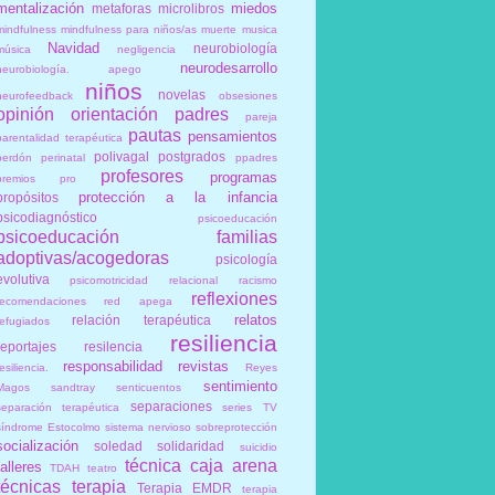
mentalización
miedos
metaforas
microlibros
mindfulness
mindfulness para niños/as
muerte
musica
Navidad
neurobiología
música
negligencia
neurodesarrollo
neurobiología. apego
niños
novelas
neurofeedback
obsesiones
opinión
orientación
padres
pareja
pautas
pensamientos
parentalidad terapéutica
polivagal
postgrados
perdón
perinatal
ppadres
profesores
programas
premios
pro
protección a la infancia
propósitos
psicodiagnóstico
psicoeducación
psicoeducación familias
adoptivas/acogedoras
psicología
evolutiva
psicomotricidad relacional
racismo
reflexiones
recomendaciones
red apega
relatos
relación terapéutica
refugiados
resiliencia
reportajes
resilencia
responsabilidad
revistas
esiliencia.
Reyes
sentimiento
Magos
sandtray
senticuentos
separaciones
separación terapéutica
series TV
síndrome Estocolmo
sistema nervioso
sobreprotección
socialización
soledad
solidaridad
suicidio
técnica caja arena
talleres
TDAH
teatro
técnicas
terapia
Terapia EMDR
terapia