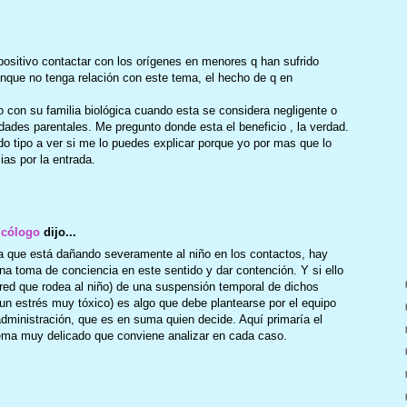
positivo contactar con los orígenes en menores q han sufrido
aunque no tenga relación con este tema, el hecho de q en
con su familia biológica cuando esta se considera negligente o
dades parentales. Me pregunto donde esta el beneficio , la verdad.
o tipo a ver si me lo puedes explicar porque yo por mas que lo
ias por la entrada.
icólogo
dijo...
ba que está dañando severamente al niño en los contactos, hay
 una toma de conciencia en este sentido y dar contención. Y si ello
a red que rodea al niño) de una suspensión temporal de dichos
un estrés muy tóxico) es algo que debe plantearse por el equipo
administración, que es en suma quien decide. Aquí primaría el
tema muy delicado que conviene analizar en cada caso.