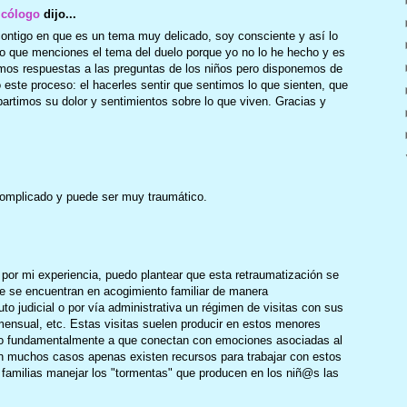
icólogo
dijo...
ntigo en que es un tema muy delicado, soy consciente y así lo
co que menciones el tema del duelo porque yo no lo he hecho y es
os respuestas a las preguntas de los niños pero disponemos de
o este proceso: el hacerles sentir que sentimos lo que sienten, que
imos su dolor y sentimientos sobre lo que viven. Gracias y
complicado y puede ser muy traumático.
 por mi experiencia, puedo plantear que esta retraumatización se
 se encuentran en acogimiento familiar de manera
uto judicial o por vía administrativa un régimen de visitas con sus
mensual, etc. Estas visitas suelen producir en estos menores
do fundamentalmente a que conectan con emociones asociadas al
En muchos casos apenas existen recursos para trabajar con estos
familias manejar los "tormentas" que producen en los niñ@s las