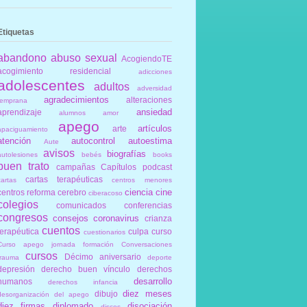
Etiquetas
abandono
abuso sexual
AcogiendoTE
acogimiento residencial
adicciones
adolescentes
adultos
adversidad
agradecimientos
alteraciones
temprana
ansiedad
aprendizaje
alumnos
amor
apego
artículos
arte
apaciguamiento
atención
autocontrol
autoestima
Aute
avisos
biografías
autolesiones
bebés
books
buen trato
campañas
Capítulos podcast
cartas terapéuticas
cartas
centros menores
ciencia
cine
centros reforma
cerebro
ciberacoso
colegios
comunicados
conferencias
congresos
consejos
coronavirus
crianza
cuentos
terapéutica
culpa
curso
cuestionarios
Curso apego jornada formación Conversaciones
cursos
Décimo aniversario
trauma
deporte
depresión
derecho buen vínculo
derechos
desarrollo
humanos
derechos infancia
diez meses
dibujo
desorganización del apego
diez firmas
diplomado
disociación
discos