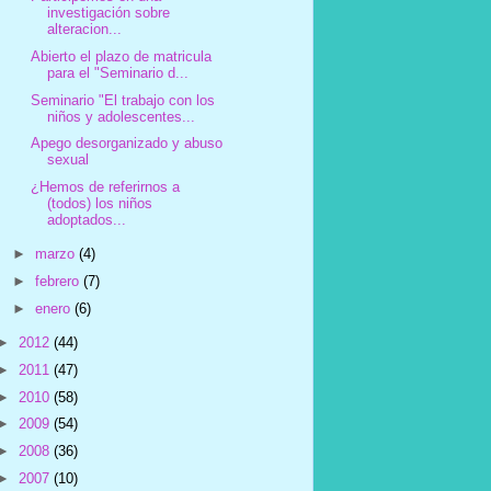
investigación sobre
alteracion...
Abierto el plazo de matricula
para el "Seminario d...
Seminario "El trabajo con los
niños y adolescentes...
Apego desorganizado y abuso
sexual
¿Hemos de referirnos a
(todos) los niños
adoptados...
►
marzo
(4)
►
febrero
(7)
►
enero
(6)
►
2012
(44)
►
2011
(47)
►
2010
(58)
►
2009
(54)
►
2008
(36)
►
2007
(10)