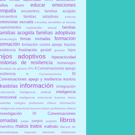
educar
emociones
niños
duelo
empatía
encuentros familias acogida
encuentros familias adoptivas
enlaces
entrevistas
escuela
escuelas sensibles al trauma
familias
experimentos
explotación sexual
familias acogida
familias adoptivas
formacion
firmas invitadas
farmacología
formación
formación cursos apego trauma
frustración
resiliencia
gestalt
hijos
guerras
hijos adoptivos
hiperactividad
historias de resiliencia
homenajes
II Conversaciones apego
identidad de género
IFIV
III
resiliencia
III Conversaciones
Conversaciones apego y resiliencia
ikastola
información
ikastolas
inmigración
inteligencia
instrumento
inteligencia artificial
emocional
inteligencia emocional buenos tratos
ikastolas colegios profesores vídeos información
inteligencia emocional buenos tratos profesores vídeos
investigación
IV Conversaciones
libros
jornadas
juegos
juego
juzgado
malos tratos
maltrato
maestros
Manual de
traumaterapia
mayores
menores infractores