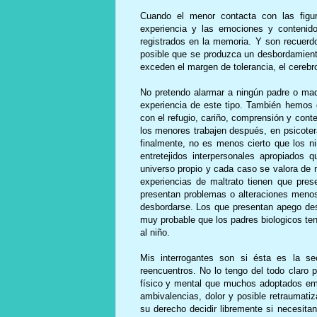
Cuando el menor contacta con las figur
experiencia y las emociones y contenido
registrados en la memoria. Y son recuerd
posible que se produzca un desbordamiento
exceden el margen de tolerancia, el cerebr
No pretendo alarmar a ningún padre o mad
experiencia de este tipo. También hemos 
con el refugio, cariño, comprensión y con
los menores trabajen después, en psicoter
finalmente, no es menos cierto que los ni
entretejidos interpersonales apropiado
universo propio y cada caso se valora de m
experiencias de maltrato tienen que pr
presentan problemas o alteraciones menos
desbordarse. Los que presentan apego des
muy probable que los padres biologicos ten
al niño.
Mis interrogantes son si ésta es la se
reencuentros. No lo tengo del todo claro 
físico y mental que muchos adoptados em
ambivalencias, dolor y posible retraumat
su derecho decidir libremente si necesita