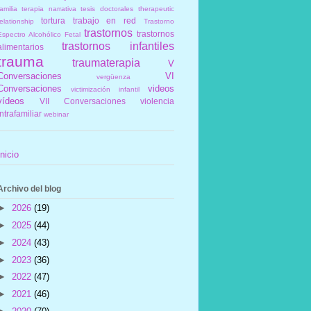
amilia
terapia narrativa
tesis doctorales
therapeutic
tortura
trabajo en red
elationship
Trastorno
trastornos
trastornos
Espectro Alcohólico Fetal
trastornos infantiles
alimentarios
trauma
traumaterapia
V
Conversaciones
VI
vergüenza
Conversaciones
videos
victimización infantil
vídeos
VII Conversaciones
violencia
intrafamiliar
webinar
Inicio
Archivo del blog
►
2026
(19)
►
2025
(44)
►
2024
(43)
►
2023
(36)
►
2022
(47)
►
2021
(46)