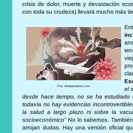
crisis de dolor, muerte y devastación eco
con toda su crudeza) llevará mucho más t
En
in
an
te
vi
pr
cl
Es
Foto: elindependiente.com
el 
desde hace tiempo, no se ha estudiado en
todavía no hay evidencias incontrovertibl
la salud a largo plazo ni sobre la vacu
socioeconómico”
No lo sabemos. También 
arrojan dudas. Hay una versión oficial q