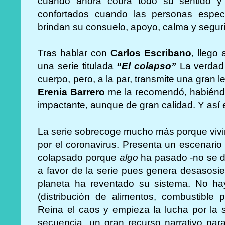
cuando ahora cobra todo su sentido y
confortados cuando las personas espe
brindan su consuelo, apoyo, calma y segur
Tras hablar con
Carlos Escribano
, llego
una serie titulada
“El colapso”
La verdad 
cuerpo, pero, a la par, transmite una gran l
Erenia Barrero
me la recomendó, habiénd
impactante, aunque de gran calidad. Y así 
La serie sobrecoge mucho más porque viv
por el coronavirus. Presenta un escenario
colapsado porque
algo
ha pasado -no se 
a favor de la serie pues genera desasosi
planeta ha reventado su sistema. No hay
(distribución de alimentos, combustible 
Reina el caos y empieza la lucha por la 
secuencia, un gran recurso narrativo para