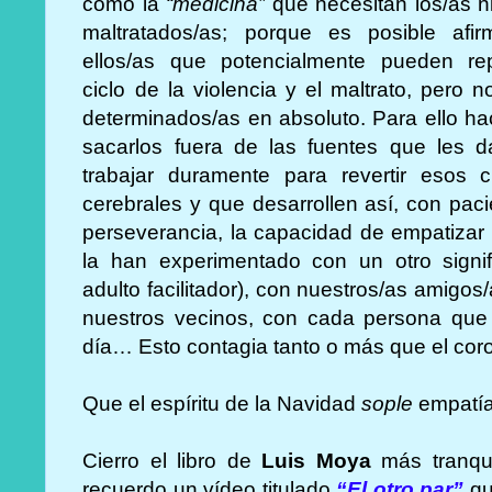
como la
“medicina”
que necesitan los/as n
maltratados/as; porque es posible afi
ellos/as que potencialmente pueden rep
ciclo de la violencia y el maltrato, pero n
determinados/as en absoluto. Para ello hac
sacarlos fuera de las fuentes que les 
trabajar duramente para revertir esos ci
cerebrales y que desarrollen así, con paci
perseverancia, la capacidad de empatizar
la han experimentado con un otro signifi
adulto facilitador), con nuestros/as amigos
nuestros vecinos, con cada persona que 
día… Esto contagia tanto o más que el c
Que el espíritu de la Navidad
sople
empatía
Cierro el libro de
Luis Moya
más tranqu
recuerdo un vídeo titulado
“El otro par”
qu