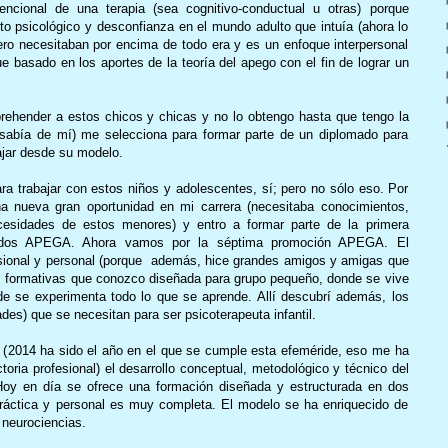
ncional de una terapia (sea cognitivo-conductual u otras) porque
to psicológico y desconfianza en el mundo adulto que intuía (ahora lo
ero necesitaban por encima de todo era y es un enfoque interpersonal
 basado en los aportes de la teoría del apego con el fin de lograr un
ehender a estos chicos y chicas y no lo obtengo hasta que tengo la
 sabía de mí) me selecciona para formar parte de un diplomado para
ajar desde su modelo.
a trabajar con estos niños y adolescentes, sí; pero no sólo eso. Por
a nueva gran oportunidad en mi carrera (necesitaba conocimientos,
esidades de estos menores) y entro a formar parte de la primera
nados APEGA. Ahora vamos por la séptima promoción APEGA. El
esional y personal (porque además, hice grandes amigos y amigas que
s formativas que conozco diseñada para grupo pequeño, donde se vive
de se experimenta todo lo que se aprende. Allí descubrí además, los
des) que se necesitan para ser psicoterapeuta infantil.
 (2014 ha sido el año en el que se cumple esta efeméride, eso me ha
toria profesional) el desarrollo conceptual, metodológico y técnico del
oy en día se ofrece una formación diseñada y estructurada en dos
práctica y personal es muy completa. El modelo se ha enriquecido de
s neurociencias.