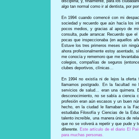
disciplina; y, finalmente, para los ciudad
algo tan normal como ir al dentista, por p
En 1994 cuando comencé con mi despacho
sociedad y recuerdo que aún hacía los i
pocos medios, y gracias al apoyo de mi
consulta, pude arrancar. Recuerdo que el
pocas que inspeccionaba (en aquellos años
Estuve los tres primeros meses sin ning
ahora profesionalmente estoy asentado, s
me conocía y rememoro que me levantaba t
colegios, compañías de seguros (entonce
clubes deportivos, clínicas…
En 1994 no existía ni de lejos la oferta
llamamos postgrado. En la facultad no 
servicios de salud… eran una quimera. 
desconocimiento, no se sabía a ciencia ci
profesión eran aún escasos y un buen núm
hecho, en la ciudad le llamaban a la Fac
estudiaba Filosofía y Ciencias de la Ed
talento increíble, una manera única de rel
que no se volverá a repetir y que pude y 
diferente.
Este artículo de el diario El P
para muchas personas.