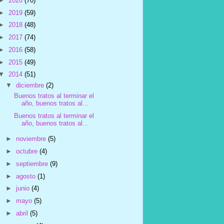
►
2020
(70)
►
2019
(59)
►
2018
(48)
►
2017
(74)
►
2016
(58)
►
2015
(49)
▼
2014
(51)
▼
diciembre
(2)
Buenos tratos al terminar el
año, buenos tratos al...
Buenos tratos al terminar el
año, buenos tratos al...
►
noviembre
(5)
►
octubre
(4)
►
septiembre
(9)
►
agosto
(1)
►
junio
(4)
►
mayo
(5)
►
abril
(5)