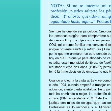
NOTA: Si no te interesa mi re
profesión, puedes saltarte los p
dice: "
Y ahora, querido/a amig
aguantado hasta aquí..."
Podrás 
Siempre he querido ser psicólogo. Creo que
las personas elegían para compartirme su 
del desarrollo y me dije con fervor juveni
COU, mi entorno familiar me convenció (
porque no tenía salidas y futuro
(sic) Una 
por lo que me animaron en este sentido p
hoy en día. Porque yo para abogado no val
estudiar esa inmensidad de libros, de
ladri
resultado fueron dos años (1985-87) per
tomé la firme decisión de empezar lo que 
Cuando uno echa la vista atrás y ve cómo 
el año 1994, cuando empecé a trabajar en l
adquirido, siente cierta nostalgia. Feliz 
todo ha cambiado a mejor. La profesión de
clínica (PIR, equivalente al MIR de los 
justicia con miles de colegas que han cont
Profesional se lo reconoce y el Minister