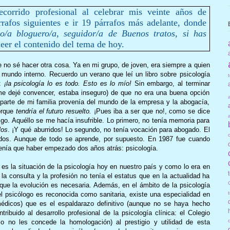
corrido profesional al celebrar mis veinte años de
árrafos siguientes e ir 19 párrafos más adelante, donde
o/a bloguero/a, seguidor/a de Buenos tratos, si has
leer el contenido del tema de hoy.
 no sé hacer otra cosa. Ya en mi grupo, de joven, era siempre a quien
mundo interno. Recuerdo un verano que leí un libro sobre psicología
l:
¡la psicología lo es todo. Esto es lo mío!
Sin embargo, al terminar
me dejé convencer, estaba inseguro) de que no era una buena opción
parte de mi familia provenía del mundo de la empresa y la abogacía,
orque
tendría el futuro resuelto.
¡Pues iba a ser que no!, como se dice
go. Aquéllo se me hacía insufrible. Lo primero, no tenía memoria para
llos
. ¡Y qué aburridos! Lo segundo, no tenía vocación para abogado. El
didos. Aunque de todo se aprende, por supuesto. En 1987 fue cuando
tenía que haber empezado dos años atrás: psicología.
es la situación de la psicología hoy en nuestro país y como lo era en
a consulta y la profesión no tenía el estatus que en la actualidad ha
porque la evolución es necesaria. Además, en el ámbito de la psicología
l psicólogo es reconocida como sanitaria, existe una especialidad en
médicos) que es el espaldarazo definitivo (aunque no se haya hecho
ribuido al desarrollo profesional de la psicología clínica: el Colegio
io no les concede la homologación) al prestigio y utilidad de esta