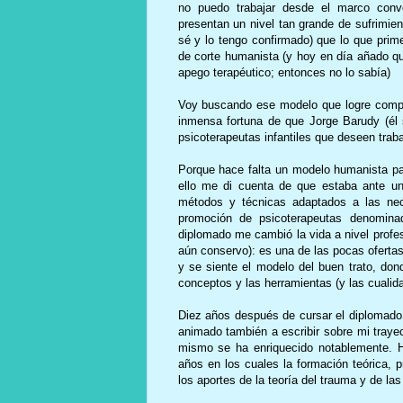
no puedo trabajar desde el marco conve
presentan un nivel tan grande de sufrimien
sé y lo tengo confirmado) que lo que prim
de corte humanista (y hoy en día añado que
apego terapéutico; entonces no lo sabía)
Voy buscando ese modelo que logre compr
inmensa fortuna de que Jorge Barudy (él
psicoterapeutas infantiles que deseen trab
Porque hace falta un modelo humanista par
ello me di cuenta de que estaba ante un
métodos y técnicas adaptados a las nec
promoción de psicoterapeutas denomi
diplomado me cambió la vida a nivel prof
aún conservo): es una de las pocas oferta
y se siente el modelo del buen trato, don
conceptos y las herramientas (y las cualida
Diez años después de cursar el diplomado
animado también a escribir sobre mi trayec
mismo se ha enriquecido notablemente. H
años en los cuales la formación teórica, 
los aportes de la teoría del trauma y de la