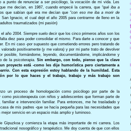
o a punto de renunciar a ser psicólogo, la vocación de mi vida. Les
f
s que me decían, en 1987, cuando empecé la carrera, que
“qué iba a
r
os que sabían qué era me decían que
"con eso me iba a morir de
San Ignacio, el cual dejé el año 2005 para centrarme de lleno en la
 adultos traumatizados (mi pasión)
a el año 2004. Siempre suelo decir que los cinco primeros años son los
alta diez para poder consolidar el mismo. Para darte a conocer y que
er. En mi caso -por supuesto que cometiendo errores pero tratando de
 valorado positivamente (y me valora) y por mi parte trato de devolver
jor posible, formándome, leyendo, documentándome, implicándome y
to de la psicoterapia.
Sin embargo, con todo, pienso que la clave
un proyecto está -como les dije humorística pero ciertamente a
arrio
. Con esta expresión estoy hablando de la humildad. Esta
sión por lo que haces y el trabajo, trabajo y más trabajo son
.
nzo un proceso de homologación como psicólogo por parte de la
ar como psicoterapeuta con niños y adolescentes que forman parte de
 familiar e intervención familiar. Para entonces, me he trasladado y
a casa de mis padres -que se hacía pequeña para las necesidades que
n mejor servicio en un espacio más amplio y luminoso.
de Gipuzkoa y comienza la etapa más importante de mi carrera. Los
tradicional nosográfico y terapéutico. Me doy cuenta de que con ellos