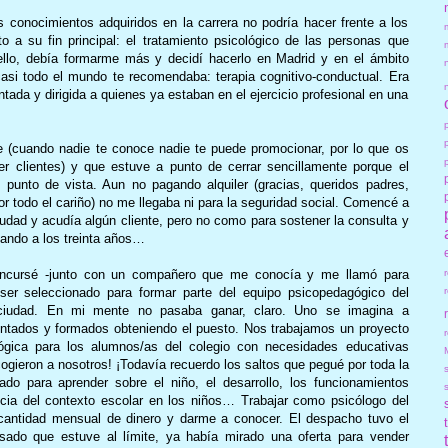
conocimientos adquiridos en la carrera no podría hacer frente a los
 a su fin principal: el tratamiento psicológico de las personas que
ello, debía formarme más y decidí hacerlo en Madrid y en el ámbito
asi todo el mundo te recomendaba: terapia cognitivo-conductual. Era
ntada y dirigida a quienes ya estaban en el ejercicio profesional en una
te (cuando nadie te conoce nadie te puede promocionar, por lo que os
er clientes) y que estuve a punto de cerrar sencillamente porque el
punto de vista. Aun no pagando alquiler (gracias, queridos padres,
or todo el cariño) no me llegaba ni para la seguridad social. Comencé a
udad y acudía algún cliente, pero no como para sostener la consulta y
ando a los treinta años…
concursé -junto con un compañero que me conocía y me llamó para
 ser seleccionado para formar parte del equipo psicopedagógico del
ciudad. En mi mente no pasaba ganar, claro. Uno se imagina a
tados y formados obteniendo el puesto. Nos trabajamos un proyecto
r
ógica para los alumnos/as del colegio con necesidades educativas
ogieron a nosotros! ¡Todavía recuerdo los saltos que pegué por toda la
ado para aprender sobre el niño, el desarrollo, los funcionamientos
uencia del contexto escolar en los niños… Trabajar como psicólogo del
cantidad mensual de dinero y darme a conocer. El despacho tuvo el
ado que estuve al límite, ya había mirado una oferta para vender