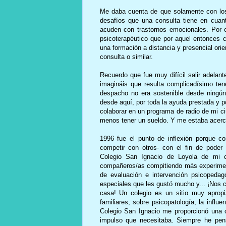
Me daba cuenta de que solamente con los 
desafíos que una consulta tiene en cuanto
acuden con trastornos emocionales. Por 
psicoterapéutico que por aquel entonces c
una formación a distancia y presencial orie
consulta o similar.
Recuerdo que fue muy difícil salir adelan
imagináis que resulta complicadísimo ten
despacho no era sostenible desde ningún 
desde aquí, por toda la ayuda prestada y p
colaborar en un programa de radio de mi ci
menos tener un sueldo. Y me estaba acerc
1996 fue el punto de inflexión porque 
competir con otros- con el fin de poder
Colegio San Ignacio de Loyola de mi 
compañeros/as compitiendo más experimen
de evaluación e intervención psicopedag
especiales que les gustó mucho y... ¡Nos c
casa! Un colegio e
s un sitio muy apropi
familiares, sobre psicopatología, la infl
Colegio San Ignacio me proporcionó una 
impulso que necesitaba. Siempre he pens