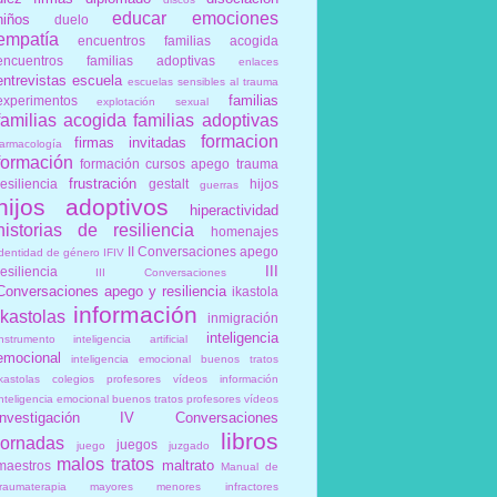
educar
emociones
niños
duelo
empatía
encuentros familias acogida
encuentros familias adoptivas
enlaces
entrevistas
escuela
escuelas sensibles al trauma
familias
experimentos
explotación sexual
familias acogida
familias adoptivas
formacion
firmas invitadas
farmacología
formación
formación cursos apego trauma
frustración
resiliencia
gestalt
hijos
guerras
hijos adoptivos
hiperactividad
historias de resiliencia
homenajes
II Conversaciones apego
identidad de género
IFIV
III
resiliencia
III Conversaciones
Conversaciones apego y resiliencia
ikastola
información
ikastolas
inmigración
inteligencia
instrumento
inteligencia artificial
emocional
inteligencia emocional buenos tratos
ikastolas colegios profesores vídeos información
inteligencia emocional buenos tratos profesores vídeos
investigación
IV Conversaciones
libros
jornadas
juegos
juego
juzgado
malos tratos
maltrato
maestros
Manual de
traumaterapia
mayores
menores infractores