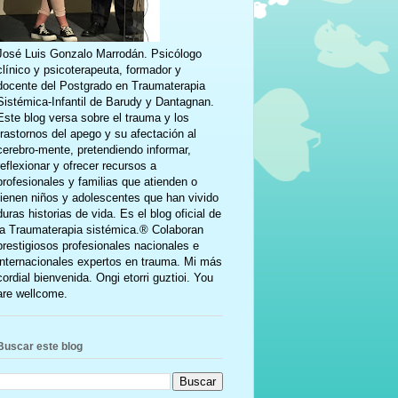
José Luis Gonzalo Marrodán. Psicólogo
clínico y psicoterapeuta, formador y
docente del Postgrado en Traumaterapia
Sistémica-Infantil de Barudy y Dantagnan.
Este blog versa sobre el trauma y los
trastornos del apego y su afectación al
cerebro-mente, pretendiendo informar,
reflexionar y ofrecer recursos a
profesionales y familias que atienden o
tienen niños y adolescentes que han vivido
duras historias de vida. Es el blog oficial de
la Traumaterapia sistémica.® Colaboran
prestigiosos profesionales nacionales e
internacionales expertos en trauma. Mi más
cordial bienvenida. Ongi etorri guztioi. You
are wellcome.
Buscar este blog