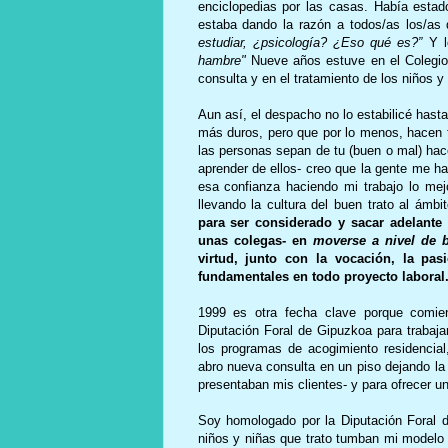
enciclopedias por las casas. Había estad
estaba dando la razón a todos/as los/a
estudiar, ¿psicología? ¿Eso qué es?”
Y l
hambre"
Nueve años estuve en el Colegio 
consulta y en el tratamiento de los niños y
Aun así, el despacho no lo estabilicé hast
más duros, pero que por lo menos, hacen f
las personas sepan de tu (buen o mal) hac
aprender de ellos- creo que la gente me ha
esa confianza haciendo mi trabajo lo me
llevando la cultura del buen trato al ámbi
para ser considerado y sacar adelante 
unas colegas- en
moverse a nivel de b
virtud, junto con la vocación, la pa
fundamentales en todo proyecto laboral
1999 es otra fecha clave porque comie
Diputación Foral de Gipuzkoa para trabaj
los programas de acogimiento residencial,
abro nueva consulta en un piso dejando l
presentaban mis clientes- y para ofrecer u
Soy homologado por la Diputación Foral 
niños y niñas que trato tumban mi modelo 