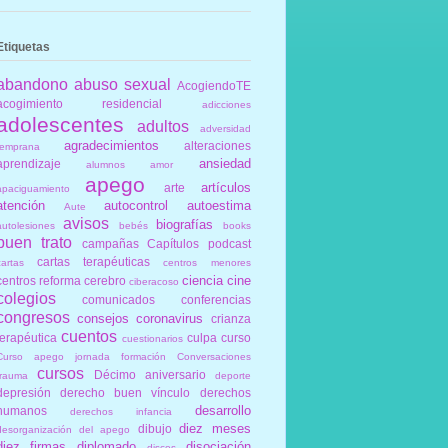
Etiquetas
abandono
abuso sexual
AcogiendoTE
acogimiento residencial
adicciones
adolescentes
adultos
adversidad
agradecimientos
alteraciones
temprana
ansiedad
aprendizaje
alumnos
amor
apego
artículos
arte
apaciguamiento
atención
autocontrol
autoestima
Aute
avisos
biografías
autolesiones
bebés
books
buen trato
campañas
Capítulos podcast
cartas terapéuticas
cartas
centros menores
ciencia
cine
centros reforma
cerebro
ciberacoso
colegios
comunicados
conferencias
congresos
consejos
coronavirus
crianza
cuentos
terapéutica
culpa
curso
cuestionarios
Curso apego jornada formación Conversaciones
cursos
Décimo aniversario
trauma
deporte
depresión
derecho buen vínculo
derechos
desarrollo
humanos
derechos infancia
diez meses
dibujo
desorganización del apego
diez firmas
diplomado
disociación
discos