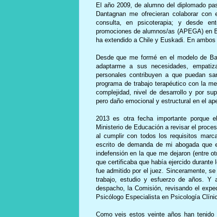
El año 2009, de alumno del diplomado pas
Dantagnan me ofrecieran colaborar con e
consulta, en psicoterapia; y desde ent
promociones de alumnos/as (APEGA) en Ba
ha extendido a Chile y Euskadi. En ambos
Desde que me formé en el modelo de Bar
adaptarme a sus necesidades, empatiza
personales contribuyen a que puedan san
programa de trabajo terapéutico con la me
complejidad, nivel de desarrollo y por su
pero daño emocional y estructural en el ap
2013 es otra fecha importante porque e
Ministerio de Educación a revisar el proce
al cumplir con todos los requisitos marca
escrito de demanda de mi abogada que ex
indefensión en la que me dejaron (entre ot
que certificaba que había ejercido durante l
fue admitido por el juez. Sinceramente, se
trabajo, estudio y esfuerzo de años. Y 
despacho, la Comisión, revisando el exped
Psicólogo Especialista en Psicología Clíni
Como veis estos veinte años han tenido