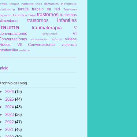
amilia
terapia narrativa
tesis doctorales
therapeutic
tortura
trabajo en red
elationship
Trastorno
trastornos
trastornos
Espectro Alcohólico Fetal
trastornos infantiles
alimentarios
trauma
traumaterapia
V
Conversaciones
VI
vergüenza
Conversaciones
videos
victimización infantil
vídeos
VII Conversaciones
violencia
intrafamiliar
webinar
Inicio
Archivo del blog
►
2026
(19)
►
2025
(44)
►
2024
(43)
►
2023
(36)
►
2022
(47)
►
2021
(46)