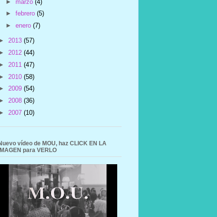
►
marzo
(4)
►
febrero
(5)
►
enero
(7)
►
2013
(57)
►
2012
(44)
►
2011
(47)
►
2010
(58)
►
2009
(54)
►
2008
(36)
►
2007
(10)
Nuevo vídeo de MOU, haz CLICK EN LA
IMAGEN para VERLO