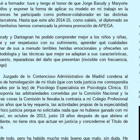
é a formador: tuve y tengo el honor de que Jorge Barudy y Maryorie
llos y exponer la forma de aplicar su modelo en mi trabajo en la
onces he participado como profesor-colaborador en las distintas
rcelona. Hasta que este año 2014-15, como sabéis, el diplomado se
 territorios hemos comenzado la primera promoción de APEGA.
udy y Dantagnan he podido comprender mejor a los niños y niñas,
r y ser respetuoso con su sufrimiento, aprender qué cualidades
ar de sus a menudo terribles heridas emocionales y ofrecerles un
todología y las técnicas que mejor se adaptan a sus características,
puesto, reparadoras del daño que presentan (invisible con frecuencia,
ego)
l Juzgado de lo Contencioso Administrativo de Madrid condena al
so de homologación de mi título (que con toda justicia me correspondía
dos por la ley) de Psicólogo Especialista en Psicología Clínica. El
ponía las arbitrariedades cometidas por la Comisión Nacional y la
ras cosas la Comisión le llevaba la contraria a mi Colegio Profesional
os años que la ley requería, las actividades propias de la especialidad)
 hizo justicia porque no solicitaba nada que no hubiese ganado con mi
así, en octubre de 2013, justo 19 años después de que abriera el
iente, no tiene otra que actuar en justicia y concederme el Título de
ca.
 de todo, pero ha habido mucho más bueno que malo, sin duda. He