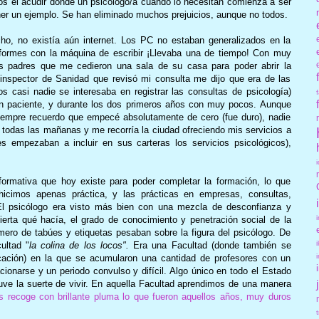
anos el acudir donde un psicólogo/a cuando lo necesitan comienza a ser
oner un ejemplo. Se han eliminado muchos prejuicios, aunque no todos.
, no existía aún internet. Los PC no estaban generalizados en la
nformes con la máquina de escribir ¡Llevaba una de tiempo! Con muy
s padres que me cedieron una sala de su casa para poder abrir la
 inspector de Sanidad que revisó mi consulta me dijo que era de las
 casi nadie se interesaba en registrar las consultas de psicología)
ún paciente, y durante los dos primeros años con muy pocos. Aunque
iempre recuerdo que empecé absolutamente de cero (fue duro), nadie
odas las mañanas y me recorría la ciudad ofreciendo mis servicios a
s empezaban a incluir en sus carteras los servicios psicológicos),
 formativa que hoy existe para poder completar la formación, lo que
hicimos apenas práctica, y las prácticas en empresas, consultas,
El psicólogo era visto más bien con una mezcla de desconfianza y
erta qué hacía, el grado de conocimiento y penetración social de la
ero de tabúes y etiquetas pesaban sobre la figura del psicólogo. De
ultad "
la colina de los locos".
Era una Facultad (donde también se
ucación) en la que se acumularon una cantidad de profesores con un
acionarse y un periodo convulso y difícil. Algo único en todo el Estado
tuve la suerte de vivir. En aquella Facultad aprendimos de una manera
aís recoge con brillante pluma lo que fueron aquellos años, muy duros