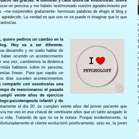
daros las gracias. A todos/as y cada uno/a de vosotros/as. Uno/a
cer en persona y me habéis testimoniado vuestro agradecimiento por
is –me sorprendéis gratamente- hermosas palabras de elogio al blog y
 agradecido. La verdad es que uno no se puede ni imaginar que lo que
tantos/as.
t, quiero pediros un cambio en la
log. Hoy va a ser diferente.
e desarrollo y no suelo hablar de
l haber ocurrido un acontecimiento
or una vez, cambiemos la dinámica
itáis hablaros sobre mi persona,
estas líneas. Para que sepáis un
s días suceden acontecimientos
a compartir con vosotros/as una
iempo de mencionaros: el pasado
cumplí veinte años de ejercicio
ogo-psicoterapeuta infantil y de
etamente el día 20, se cumplen veinte años del primer paciente que
avía me veo en ese chaval de veintisiete años que un tanto azogado le
 su vida. Tratando de que no se le notara. Porque evidentemente, la
 Afortunadamente el cliente evolucionó positivamente, esto es, la joven