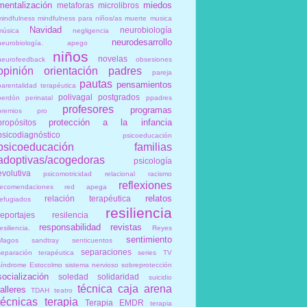
mentalización
miedos
metaforas
microlibros
mindfulness
mindfulness para niños/as
muerte
musica
Navidad
neurobiología
música
negligencia
neurodesarrollo
neurobiología. apego
niños
novelas
neurofeedback
obsesiones
opinión
orientación
padres
pareja
pautas
pensamientos
parentalidad terapéutica
polivagal
postgrados
perdón
perinatal
ppadres
profesores
programas
premios
pro
protección a la infancia
propósitos
psicodiagnóstico
psicoeducación
psicoeducación familias
adoptivas/acogedoras
psicología
evolutiva
psicomotricidad relacional
racismo
reflexiones
recomendaciones
red apega
relatos
relación terapéutica
refugiados
resiliencia
reportajes
resilencia
responsabilidad
revistas
esiliencia.
Reyes
sentimiento
Magos
sandtray
senticuentos
separaciones
separación terapéutica
series TV
síndrome Estocolmo
sistema nervioso
sobreprotección
socialización
soledad
solidaridad
suicidio
técnica caja arena
talleres
TDAH
teatro
técnicas
terapia
Terapia EMDR
terapia