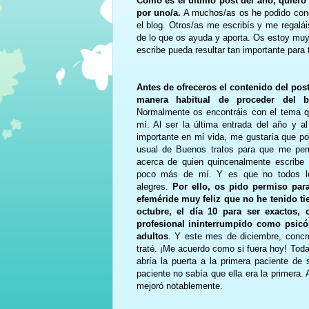
Como es el último post del año, quiero 
por uno/a.
A muchos/as os he podido cono
el blog. Otros/as me escribís y me regalá
de lo que os ayuda y aporta. Os estoy muy
escribe pueda resultar tan importante para 
Antes de ofreceros el contenido del pos
manera habitual de proceder del b
Normalmente os encontráis con el tema qu
mí. Al ser la última entrada del año y a
importante en mi vida, me gustaría que p
usual de Buenos tratos para que me perm
acerca de quien quincenalmente escribe 
poco más de mí. Y es que no todos lo
alegres.
Por ello, os pido permiso par
efeméride muy feliz que no he tenido t
octubre, el día 10 para ser exactos, 
profesional ininterrumpido como psicól
adultos
. Y este mes de diciembre, concr
traté. ¡Me acuerdo como si fuera hoy! Tod
abría la puerta a la primera paciente de
paciente no sabía que ella era la primera.
mejoró notablemente.