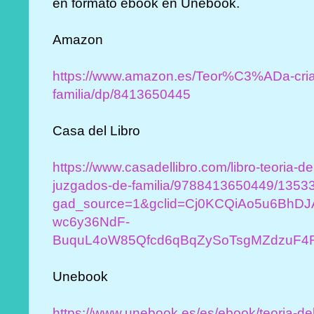
en formato ebook en Unebook.
Amazon
https://www.amazon.es/Teor%C3%ADa-cria
familia/dp/8413650445
Casa del Libro
https://www.casadellibro.com/libro-teoria-d
juzgados-de-familia/9788413650449/1353
gad_source=1&gclid=Cj0KCQiAo5u6BhDJ
wc6y36NdF-
BuquL4oW85Qfcd6qBqZySoTsgMZdzuF
Unebook
https://www.unebook.es/es/ebook/teoria-del