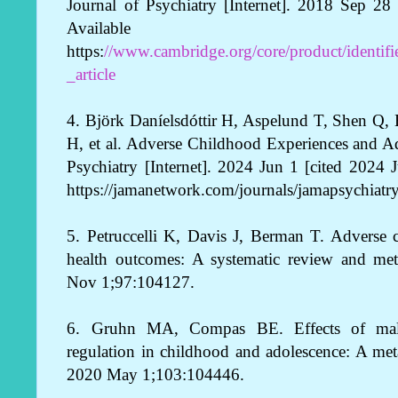
Journal of Psychiatry [Internet]. 2018 Sep 28
Availabl
https:
//www.cambridge.org/core/product/identi
_article
4. Björk Daníelsdóttir H, Aspelund T, Shen Q, H
H, et al. Adverse Childhood Experiences and 
Psychiatry [Internet]. 2024 Jun 1 [cited 2024 
https://jamanetwork.com/journals/jamapsychiatry
5. Petruccelli K, Davis J, Berman T. Adverse 
health outcomes: A systematic review and met
Nov 1;97:104127.
6. Gruhn MA, Compas BE. Effects of malt
regulation in childhood and adolescence: A met
2020 May 1;103:104446.