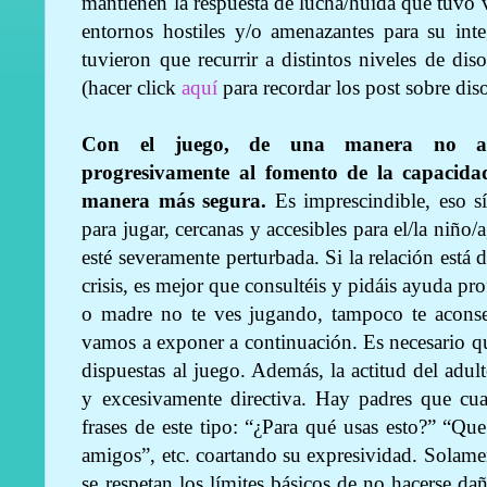
mantienen la respuesta de lucha/huida que tuvo v
entornos hostiles y/o amenazantes para su inte
tuvieron que recurrir a distintos niveles de d
(hacer click
aquí
para recordar los post sobre dis
Con el juego, de una manera no ame
progresivamente al fomento de la capacida
manera más segura.
Es imprescindible, eso sí
para jugar, cercanas y accesibles para el/la niño/
esté severamente perturbada. Si la relación está
crisis, es mejor que consultéis y pidáis ayuda pr
o madre no te ves jugando, tampoco te aconse
vamos a exponer a continuación. Es necesario q
dispuestas al juego. Además, la actitud del adul
y excesivamente directiva. Hay padres que cua
frases de este tipo: “¿Para qué usas esto?” “Q
amigos”, etc. coartando su expresividad. Solamen
se respetan los límites básicos de no hacerse dañ