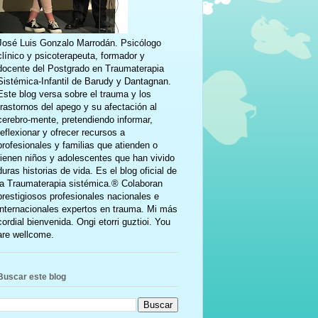
José Luis Gonzalo Marrodán. Psicólogo
clínico y psicoterapeuta, formador y
docente del Postgrado en Traumaterapia
Sistémica-Infantil de Barudy y Dantagnan.
Este blog versa sobre el trauma y los
trastornos del apego y su afectación al
cerebro-mente, pretendiendo informar,
reflexionar y ofrecer recursos a
profesionales y familias que atienden o
tienen niños y adolescentes que han vivido
duras historias de vida. Es el blog oficial de
la Traumaterapia sistémica.® Colaboran
prestigiosos profesionales nacionales e
internacionales expertos en trauma. Mi más
cordial bienvenida. Ongi etorri guztioi. You
are wellcome.
Buscar este blog