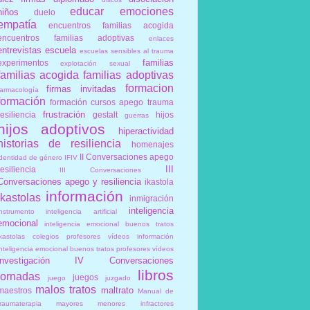
educar
emociones
niños
duelo
empatía
encuentros familias acogida
encuentros familias adoptivas
enlaces
entrevistas
escuela
escuelas sensibles al trauma
familias
experimentos
explotación sexual
familias acogida
familias adoptivas
formacion
firmas invitadas
farmacología
formación
formación cursos apego trauma
frustración
resiliencia
gestalt
hijos
guerras
hijos adoptivos
hiperactividad
historias de resiliencia
homenajes
II Conversaciones apego
identidad de género
IFIV
III
resiliencia
III Conversaciones
Conversaciones apego y resiliencia
ikastola
información
ikastolas
inmigración
inteligencia
instrumento
inteligencia artificial
emocional
inteligencia emocional buenos tratos
ikastolas colegios profesores vídeos información
inteligencia emocional buenos tratos profesores vídeos
investigación
IV Conversaciones
libros
jornadas
juegos
juego
juzgado
malos tratos
maltrato
maestros
Manual de
traumaterapia
mayores
menores infractores