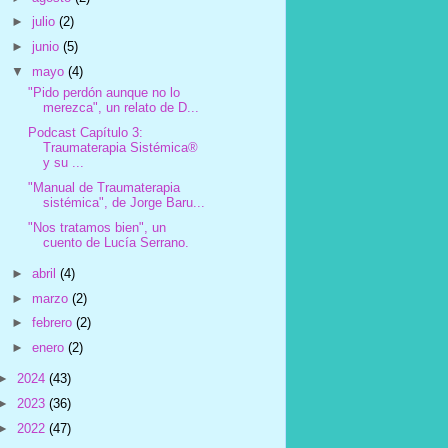
►
julio
(2)
►
junio
(5)
▼
mayo
(4)
"Pido perdón aunque no lo
merezca", un relato de D...
Podcast Capítulo 3:
Traumaterapia Sistémica®
y su ...
"Manual de Traumaterapia
sistémica", de Jorge Baru...
"Nos tratamos bien", un
cuento de Lucía Serrano.
►
abril
(4)
►
marzo
(2)
►
febrero
(2)
►
enero
(2)
►
2024
(43)
►
2023
(36)
►
2022
(47)