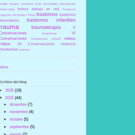
amilia
terapia narrativa
tesis doctorales
therapeutic
tortura
trabajo en red
elationship
Trastorno
trastornos
trastornos
Espectro Alcohólico Fetal
trastornos infantiles
alimentarios
trauma
traumaterapia
V
Conversaciones
VI
vergüenza
Conversaciones
videos
victimización infantil
vídeos
VII Conversaciones
violencia
intrafamiliar
webinar
Inicio
Archivo del blog
►
2026
(19)
▼
2025
(44)
►
diciembre
(7)
►
noviembre
(4)
►
octubre
(5)
►
septiembre
(5)
►
agosto
(2)