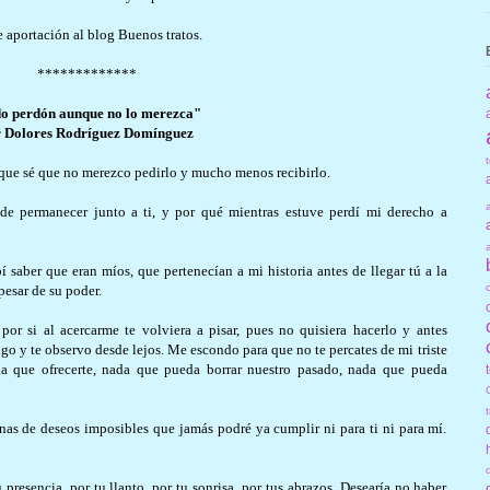
e aportación al blog Buenos tratos.
*************
o perdón aunque no lo merezca"
 Dolores Rodríguez Domínguez
rque sé que no merezco pedirlo y mucho menos recibirlo.
de permanecer junto a ti, y por qué mientras estuve perdí mi derecho a
 saber que eran míos, que pertenecían a mi historia antes de llegar tú a la
esar de su poder.
r si al acercarme te volviera a pisar, pues no quisiera hacerlo y antes
go y te observo desde lejos. Me escondo para que no te percates de mi triste
a que ofrecerte, nada que pueda borrar nuestro pasado, nada que pueda
s de deseos imposibles que jamás podré ya cumplir ni para ti ni para mí.
resencia, por tu llanto, por tu sonrisa, por tus abrazos. Desearía no haber