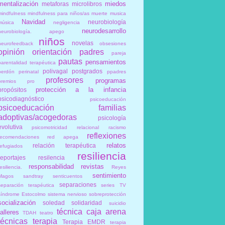
mentalización
miedos
metaforas
microlibros
mindfulness
mindfulness para niños/as
muerte
musica
Navidad
neurobiología
música
negligencia
neurodesarrollo
neurobiología. apego
niños
novelas
neurofeedback
obsesiones
opinión
orientación
padres
pareja
pautas
pensamientos
parentalidad terapéutica
polivagal
postgrados
perdón
perinatal
ppadres
profesores
programas
premios
pro
protección a la infancia
propósitos
psicodiagnóstico
psicoeducación
psicoeducación familias
adoptivas/acogedoras
psicología
evolutiva
psicomotricidad relacional
racismo
reflexiones
recomendaciones
red apega
relatos
relación terapéutica
refugiados
resiliencia
reportajes
resilencia
responsabilidad
revistas
esiliencia.
Reyes
sentimiento
Magos
sandtray
senticuentos
separaciones
separación terapéutica
series TV
síndrome Estocolmo
sistema nervioso
sobreprotección
socialización
soledad
solidaridad
suicidio
técnica caja arena
talleres
TDAH
teatro
técnicas
terapia
Terapia EMDR
terapia