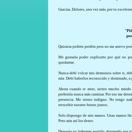
Gracias, Dolores, una vez más, por tu excelent
"Pid
por
Quisiera pedirte perdón pero no me atrevo po
Me gustaría poder explicarte por qué no pu
quedarme.
Nunca debí volcar mis demonios sobre ti, debí
mía. Debí haberlos reconocido y dominado, a p
Ahora cuando te miro, siento mucho miedo po
preferiría nunca más caminar. Por eso me deten
presencia. Me siento indigno. No tengo nad
reescribir nuestro futuro juntos.
Solo dispongo de mis manos. Unas manos llena
Pero aún así los deseo.
Desearía no haberme sentido abrumado por tu p