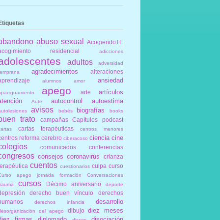
Etiquetas
abandono
abuso sexual
AcogiendoTE
acogimiento residencial
adicciones
adolescentes
adultos
adversidad
agradecimientos
alteraciones
temprana
ansiedad
aprendizaje
alumnos
amor
apego
artículos
arte
apaciguamiento
atención
autocontrol
autoestima
Aute
avisos
biografías
autolesiones
bebés
books
buen trato
campañas
Capítulos podcast
cartas terapéuticas
cartas
centros menores
ciencia
cine
centros reforma
cerebro
ciberacoso
colegios
comunicados
conferencias
congresos
consejos
coronavirus
crianza
cuentos
terapéutica
culpa
curso
cuestionarios
Curso apego jornada formación Conversaciones
cursos
Décimo aniversario
trauma
deporte
depresión
derecho buen vínculo
derechos
desarrollo
humanos
derechos infancia
diez meses
dibujo
desorganización del apego
diez firmas
diplomado
disociación
discos