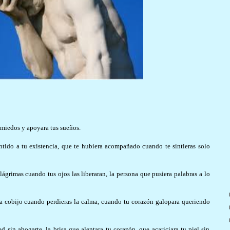
 miedos y apoyara tus sueños.
entido a tu existencia, que te hubiera acompañado cuando te sintieras solo
lágrimas cuando tus ojos las liberaran, la persona que pusiera palabras a lo
era cobijo cuando perdieras la calma, cuando tu corazón galopara queriendo
d sin ahogarte, la brisa que alentara tu corazón, que acariciara tu piel sin