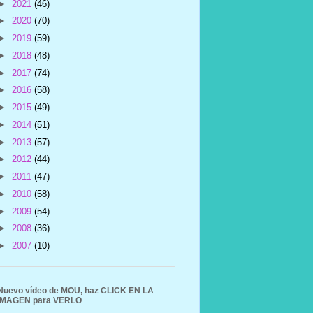
►
2021
(46)
►
2020
(70)
►
2019
(59)
►
2018
(48)
►
2017
(74)
►
2016
(58)
►
2015
(49)
►
2014
(51)
►
2013
(57)
►
2012
(44)
►
2011
(47)
►
2010
(58)
►
2009
(54)
►
2008
(36)
►
2007
(10)
Nuevo vídeo de MOU, haz CLICK EN LA
IMAGEN para VERLO