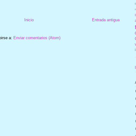
f
r
Inicio
Entrada antigua
birse a:
Enviar comentarios (Atom)