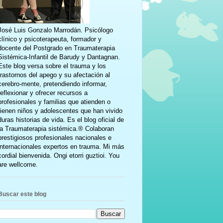
José Luis Gonzalo Marrodán. Psicólogo
clínico y psicoterapeuta, formador y
docente del Postgrado en Traumaterapia
Sistémica-Infantil de Barudy y Dantagnan.
Este blog versa sobre el trauma y los
trastornos del apego y su afectación al
cerebro-mente, pretendiendo informar,
reflexionar y ofrecer recursos a
profesionales y familias que atienden o
tienen niños y adolescentes que han vivido
duras historias de vida. Es el blog oficial de
la Traumaterapia sistémica.® Colaboran
prestigiosos profesionales nacionales e
internacionales expertos en trauma. Mi más
cordial bienvenida. Ongi etorri guztioi. You
are wellcome.
Buscar este blog