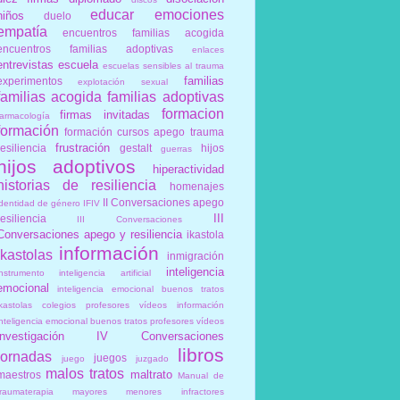
educar
emociones
niños
duelo
empatía
encuentros familias acogida
encuentros familias adoptivas
enlaces
entrevistas
escuela
escuelas sensibles al trauma
familias
experimentos
explotación sexual
familias acogida
familias adoptivas
formacion
firmas invitadas
farmacología
formación
formación cursos apego trauma
frustración
resiliencia
gestalt
hijos
guerras
hijos adoptivos
hiperactividad
historias de resiliencia
homenajes
II Conversaciones apego
identidad de género
IFIV
III
resiliencia
III Conversaciones
Conversaciones apego y resiliencia
ikastola
información
ikastolas
inmigración
inteligencia
instrumento
inteligencia artificial
emocional
inteligencia emocional buenos tratos
ikastolas colegios profesores vídeos información
inteligencia emocional buenos tratos profesores vídeos
investigación
IV Conversaciones
libros
jornadas
juegos
juego
juzgado
malos tratos
maltrato
maestros
Manual de
traumaterapia
mayores
menores infractores