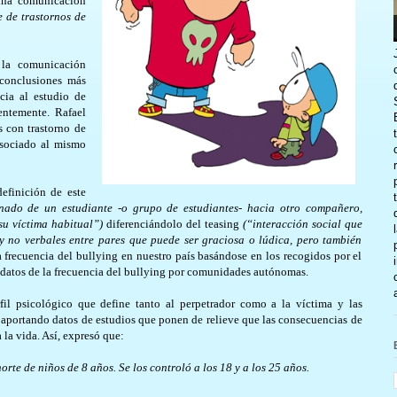
 una comunicación
 de trastornos de
la comunicación
 conclusiones más
cia al estudio de
entemente. Rafael
 con trastorno de
asociado al mismo
definición de este
nado de un estudiante -o grupo de estudiantes- hacia otro compañero,
su víctima habitual”)
diferenciándolo del teasing
(“interacción social que
y no verbales entre pares que puede ser graciosa o lúdica, pero también
 frecuencia del bullying en nuestro país basándose en los recogidos por el
 datos de la frecuencia del bullying por comunidades autónomas.
rfil psicológico que define tanto al perpetrador como a la víctima y las
, aportando datos de estudios que ponen de relieve que las consecuencias de
 la vida. Así, expresó que:
te de niños de 8 años. Se los controló a los 18 y a los 25 años.