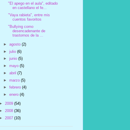
"El apego en el aula", editado
en castellano el fe...
"Vaya rabieta", entre mis
cuentos favoritos
"Bullying como
desencadenante de
trastornos de la ...
►
agosto
(2)
►
julio
(6)
►
junio
(5)
►
mayo
(5)
►
abril
(7)
►
marzo
(5)
►
febrero
(4)
►
enero
(4)
►
2009
(54)
►
2008
(36)
►
2007
(10)