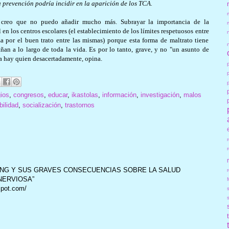
u prevención podría incidir en la aparición de los TCA.
 creo que no puedo añadir mucho más. Subrayar la importancia de la
n los centros escolares (el establecimiento de los límites respetuosos entre
za por el buen trato entre las mismas) porque esta forma de maltrato tiene
ñan a lo largo de toda la vida. Es por lo tanto, grave, y no "un asunto de
ía hay quien desacertadamente, opina.
ios
,
congresos
,
educar
,
ikastolas
,
información
,
investigación
,
malos
ilidad
,
socialización
,
trastornos
ING Y SUS GRAVES CONSECUENCIAS SOBRE LA SALUD
r
 NERVIOSA”
spot.com/