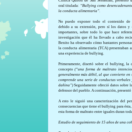
Clínica Quirón de San Sebastián, presentó
oral titulada:
“Bullying como desencadenante
la conducta alimentaria”.
No puedo exponer todo el contenido de 
debido a su extensión, pero sí los datos y
importantes, sobre todo lo que hace referen
investigación que él ha llevado a cabo reci
Benito ha observado cómo bastantes personas
la conducta alimentaria (TCA) presentaban 
una experiencia de bullying.
Primeramente, disertó sobre el bullying, la 
concepto
(“una forma de maltrato intencio
generalmente más débil, al que convierte en 
comprende una serie de conductas verbales 
dañina”)
Seguidamente ofreció datos sobre la
defensor del pueblo. A continuación, presentó
A esto le siguió una caracterización del pe
consecuencias que tiene el bullying para ésta
esta forma de maltrato entre iguales duran toda
Estudio de seguimiento de 15 años de una cohor