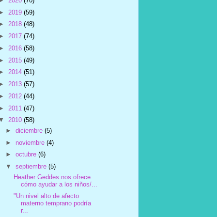
►
2020
(70)
►
2019
(59)
►
2018
(48)
►
2017
(74)
►
2016
(58)
►
2015
(49)
►
2014
(51)
►
2013
(57)
►
2012
(44)
►
2011
(47)
▼
2010
(58)
►
diciembre
(5)
►
noviembre
(4)
►
octubre
(6)
▼
septiembre
(5)
Heather Geddes nos ofrece
cómo ayudar a los niños/...
"Un nivel alto de afecto
materno temprano podría
r...