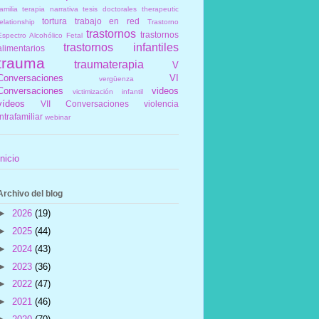
amilia
terapia narrativa
tesis doctorales
therapeutic
tortura
trabajo en red
elationship
Trastorno
trastornos
trastornos
Espectro Alcohólico Fetal
trastornos infantiles
alimentarios
trauma
traumaterapia
V
Conversaciones
VI
vergüenza
Conversaciones
videos
victimización infantil
vídeos
VII Conversaciones
violencia
intrafamiliar
webinar
Inicio
Archivo del blog
►
2026
(19)
►
2025
(44)
►
2024
(43)
►
2023
(36)
►
2022
(47)
►
2021
(46)