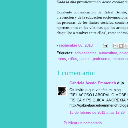
Dada la alta prevalencia del acoso escolar, s
Excelente comunicación de Rafael Benito,
prevención y de la educación socio-emocional e
las personas, de los límites sociales, comien
repercusiones en las víctimas que les acompa
chiquillos a resolver entre ellos", como todav
-
septiembre 06, 2010
Etiquetas:
adolescentes
,
autoestima
,
coleg
tratos
,
niños
,
padres
,
profesores
,
responsab
1 comentario:
Gabriela Acedo Emmerich
dijo...
Os invito a que visitéis mi blog:
“DEL ACOSO LABORAL O MOBB
FÍSICA Y PSÍQUICA. ANOREXIA
http://gabrielaacedoemmerich.blog
15 de febrero de 2011 a las 12:29
Publicar un comentario