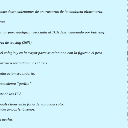
 como desencadenantes de un trastorno de la conducta alimentaria.
rga.
amiliar para adelgazar asociada al TCA desencadenado por bullying:
oria de teasing (36%)
el colegio y en la mayor parte se relaciona con la figura o el peso:
 acoso o secundan a los chicos.
 educación secundaria.
tecimiento “gatillo”.
te de los TCA.
guales tiene en la forja del autoconcepto:
entre ambos fenómenos.
 oculto.