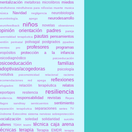
mentalización
miedos
metaforas
microlibros
mindfulness
mindfulness para niños/as
muerte
musica
Navidad
neurobiología
música
negligencia
neurodesarrollo
neurobiología. apego
niños
novelas
neurofeedback
obsesiones
opinión
orientación
padres
pareja
pautas
pensamientos
parentalidad terapéutica
polivagal
postgrados
perdón
perinatal
ppadres
profesores
programas
premios
pro
protección a la infancia
propósitos
psicodiagnóstico
psicoeducación
psicoeducación familias
adoptivas/acogedoras
psicología
evolutiva
psicomotricidad relacional
racismo
reflexiones
recomendaciones
red apega
relatos
relación terapéutica
refugiados
resiliencia
reportajes
resilencia
responsabilidad
revistas
esiliencia.
Reyes
sentimiento
Magos
sandtray
senticuentos
separaciones
separación terapéutica
series TV
síndrome Estocolmo
sistema nervioso
sobreprotección
socialización
soledad
solidaridad
suicidio
técnica caja arena
talleres
TDAH
teatro
técnicas
terapia
Terapia EMDR
terapia