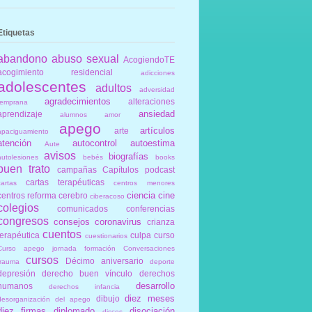
Etiquetas
abandono
abuso sexual
AcogiendoTE
acogimiento residencial
adicciones
adolescentes
adultos
adversidad
agradecimientos
alteraciones
temprana
ansiedad
aprendizaje
alumnos
amor
apego
artículos
arte
apaciguamiento
atención
autocontrol
autoestima
Aute
avisos
biografías
autolesiones
bebés
books
buen trato
campañas
Capítulos podcast
cartas terapéuticas
cartas
centros menores
ciencia
cine
centros reforma
cerebro
ciberacoso
colegios
comunicados
conferencias
congresos
consejos
coronavirus
crianza
cuentos
terapéutica
culpa
curso
cuestionarios
Curso apego jornada formación Conversaciones
cursos
Décimo aniversario
trauma
deporte
depresión
derecho buen vínculo
derechos
desarrollo
humanos
derechos infancia
diez meses
dibujo
desorganización del apego
diez firmas
diplomado
disociación
discos