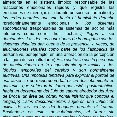
almendrita en el sistema límbico responsable de las
reacciones emocionales rápidas y que registra las
emociones de miedo, ira… durante un suceso traumático)
y
las redes neurales que van hacia el hemisferio derecho
(
predominantemente emocional)
y los sistemas
subcorticales
(responsables de sistemas de acción más
inferiores como correr, huir, luchar…)
llegan a ser
dominantes. Las densas conexiones de la amígdala con los
sistemas visuales dan cuenta de la presencia, a veces, de
alucinaciones visuales como parte de los flashbacks
(la
persona ve, por ejemplo, en una alteración de la percepción
a la figura de su maltratador)
Esto contrasta con la presencia
de alucinaciones en la esquizofrenia que implica a los
lóbulos temporales del cerebro y son normalmente
auditivas. Una hipótesis tentativa para explicar el porqué de
esa ausencia de recuerdo verbal es un descubrimiento en
pacientes que sufrieron trastorno por estrés postraumático:
había un decremento del flujo de sangre alrededor del Área
de Broca (un área del córtex frontal inferior que controla el
lenguaje) Estos descubrimientos sugieren una inhibición
activa de los centros del lenguaje durante el trauma.
Basándose en estos descubrimientos, el “terror sin