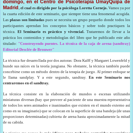
domingo, en el Centro de Psicoterapia UmayQuipa de
Madrid
,
el cual es dirigido por la psicóloga Loretta Cornejo.
Vamos ya por
la cuarta edición de este seminario, que siempre tiene una fenomenal acogida.
Las
plazas son limitadas
pues se necesita un grupo pequeño donde todos los
participantes aprendan los conceptos básicos y sobre todo practiquen la
técnica.
El Seminario es práctico y vivencial.
Trataremos de llevar a la
práctica los contenidos y metodologías del libro que he publicado este año
titulado:
"Construyendo puentes. La técnica de la caja de arena (sandtray)
Editorial Desclée de Brouwer"
La técnica fue desarrollada por dos autoras: Dora Kalff y Margaret Lowenfeld y
hunde sus raíces en la teoría jungiana. No obstante, la técnica también puede
concebirse como un método dentro de la terapia de juego. Al primer enfoque se
le llama sandplay. Y a este segundo, sandtray.
En este Seminario nos
centraremos en el sandtray.
La técnica consiste en la elaboración de mundos o escenas utilizando
miniaturas diversas (hay que proveer al paciente de una muestra representativa
de todos los seres animados e inanimados que existen en el mundo externo así
como en su imaginario) que se colocan en la superficie de una bandeja (de unas
proporciones determinadas) cubierta de arena hasta aproximadamente la mitad
de su cabida.