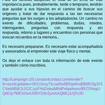
importancia pues, probablemente, tarde o temprano, tendrán
que ayudar a sus hijos/as en el camino de buscar sus
orígenes y tratar de dar respuesta a las tan necesarias
preguntas que les surgen a los adoptados/as. Un camino no
exento de dificultades, problemas, dudas, miedos,
interrogantes, preguntas con respuesta y sin
respuesta, retorno a lugares y encuentros con personas que
evocan recuerdos en la memoria...
Es necesario prepararse. Es necesario estar acompañado/a
y asesorado/a al emprender este viaje físico y mental.
Os dejo el enlace con toda la información de este evento
y también cómo inscribios.
http://campaign.r20.constantcontact.com/render?
llr=esx9cgdab&v=001UIzoyTILna0lw8B5qokhaBB6fS3gJV3
C4wb6BjK2iJS2CcjcFHd2xteaMAdPebpdrwvo9RZSNvgU
Qd0Jy7WESOvrUDBYD9n2ymAAQMCj1rQ%3D