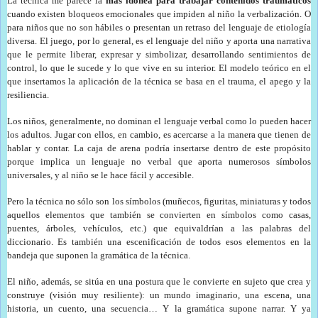
La técnica me parece la
más idónea para trabajar
contenidos traumáticos
cuando existen bloqueos emocionales que impiden al niño la verbalización. O
para niños que no son hábiles o presentan un retraso del lenguaje de etiología
diversa. El juego, por lo general, es el lenguaje del niño y aporta una narrativa
que le permite liberar, expresar y simbolizar, desarrollando sentimientos de
control, lo que le sucede y lo que vive en su interior. El modelo teórico en el
que insertamos la aplicación de la técnica se basa en el trauma, el apego y la
resiliencia.
Los niños, generalmente, no dominan el lenguaje verbal como lo pueden hacer
los adultos. Jugar con ellos, en cambio, es acercarse a la manera que tienen de
hablar y contar. La caja de arena podría insertarse dentro de este propósito
porque implica un lenguaje no verbal que aporta numerosos símbolos
universales, y al niño se le hace fácil y accesible.
Pero la técnica no sólo son los símbolos (muñecos, figuritas, miniaturas y todos
aquellos elementos que también se convierten en símbolos como casas,
puentes, árboles, vehículos, etc.) que equivaldrían a las palabras del
diccionario. Es también una escenificación de todos esos elementos en la
bandeja que suponen la gramática de la técnica.
El niño, además, se sitúa en una postura que le convierte en sujeto que crea y
construye (visión muy resiliente): un mundo imaginario, una escena, una
historia, un cuento, una secuencia… Y la gramática supone narrar. Y ya