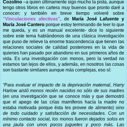
Cozolino
–a quien últimamente sigo mucho la pista, aunque
tengo otros libros en cartera muy buenos que pronto daré a
conocer; y también en breve tiempo volveré sobre
“Vinculaciones afectivas”
, de
María José Lafuente y
María José Cantero
porque estoy terminando de leer lo que
me queda, y es un manual excelente- dice lo siguiente
sobre este tema hablándonos de una clásica investigación
que puso de relieve la enorme trascendencia que tienen las
relaciones sociales de calidad posteriores en la vida de
quienes han pasado por abandono en sus primeros años de
vida. Es una investigación con monos, pero la verdad no
estamos tan lejos de ellos, y además, en nosotros las cosas
son bastante similares aunque más complejas, eso sí:
“Para evaluar el impacto de la deprivación maternal, Harry
Harlow aisló monos recién nacidos no sólo de sus madres
(en una investigación que se conoce más y que demostró
que el apego de las crías mamíferos hacía la madre no
estaba motivada porque ésta les provee de alimento)
sino
de todo cuidado y satisfacción de necesidades. Con un
mínimo contacto social, los monos fueron dejados solos en
una jaula con unos pocos juguetes y poco más. Las