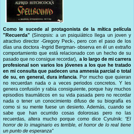
Como le sucede al protagonista de la mítica película
"Recuerda"
(Sinopsis: a
un psiquiátrico llega un joven y
atractivo director -Gregory Peck-, pero con el paso de los
días una doctora -Ingrid Bergman- observa en él un extraño
comportamiento que está relacionado con un hecho de su
pasado que no consigue recordar),
a lo largo de mi carrera
profesional son varios los jóvenes a los que he tratado
en mi consulta que padecen una amnesia parcial o total
de su, en general, dura infancia
. Por mucho que quieran
no recuerdan nada o a veces periodos concretos. Y les
genera confusión y rabia consiguiente, porque hay muchos
episodios traumáticos en su vida pasada pero no recordar
nada o tener un conocimiento difuso de su biografía es
como si su mente fuese un desierto. Además, cuando se
sabe que han ocurrido cosas dolorosas pero no las
recuerdas, altera mucho porque como dice Cyrulnik:
“El
horror de lo imaginario es terrible, el horror de lo real tiene
un punto de esperanza”