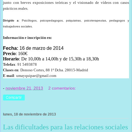
junto con breves exposiciones teóricas y el visionado de vídeos con casos
prácticos reales.
Dirigido a
: Psicólogos, psicopedagogos, psiquiatras, psicoterapeutas, pedagogos y
trabajadores sociales.
Información e inscripción en:
Fecha:
16 de marzo de 2014
Precio
: 160€
Horario
: De 10,00h a 14,00h y de 15,30h a 18,30h
Telefax
: 91 5493878
Clases en
: Donoso Cortes, 88 1º Dcha. 28015-Madrid
E mail
: umayquipae@gmail.com
-
noviembre 21, 2013
2 comentarios:
Compartir
lunes, 18 de noviembre de 2013
Las dificultades para las relaciones sociales