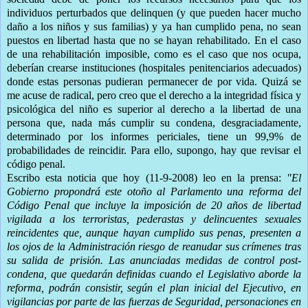
individuos perturbados que delinquen (y que pueden hacer mucho
daño a los niños y sus familias) y ya han cumplido pena, no sean
puestos en libertad hasta que no se hayan rehabilitado. En el caso
de una rehabilitación imposible, como es el caso que nos ocupa,
deberían crearse instituciones (hospitales penitenciarios adecuados)
donde estas personas pudieran permanecer de por vida. Quizá se
me acuse de radical, pero creo que el derecho a la integridad física y
psicológica del niño es superior al derecho a la libertad de una
persona que, nada más cumplir su condena, desgraciadamente,
determinado por los informes periciales, tiene un 99,9% de
probabilidades de reincidir. Para ello, supongo, hay que revisar el
código penal.
Escribo esta noticia que hoy (11-9-2008) leo en la prensa:
"El
Gobierno propondrá este otoño al Parlamento una reforma del
Código Penal que incluye la imposición de 20 años de libertad
vigilada a los terroristas, pederastas y delincuentes sexuales
reincidentes que, aunque hayan cumplido sus penas, presenten a
los ojos de la Administración riesgo de reanudar sus crímenes tras
su salida de prisión. Las anunciadas medidas de control post-
condena, que quedarán definidas cuando el Legislativo aborde la
reforma, podrán consistir, según el plan inicial del Ejecutivo, en
vigilancias por parte de las fuerzas de Seguridad, personaciones en