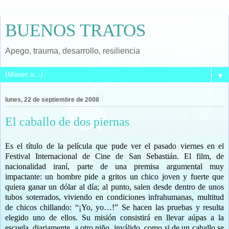
BUENOS TRATOS
Apego, trauma, desarrollo, resiliencia
▼
lunes, 22 de septiembre de 2008
El caballo de dos piernas
Es el título de la película que pude ver el pasado viernes en el
Festival Internacional de Cine de San Sebastián. El film, de
nacionalidad iraní, parte de una premisa argumental muy
impactante: un hombre pide a gritos un chico joven y fuerte que
quiera ganar un dólar al día; al punto, salen desde dentro de unos
tubos soterrados, viviendo en condiciones infrahumanas, multitud
de chicos chillando: “¡Yo, yo…!” Se hacen las pruebas y resulta
elegido uno de ellos. Su misión consistirá en llevar aúpas a la
escuela, diariamente, a otro niño, inválido, como si de un caballo se