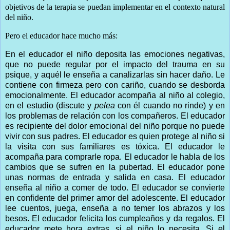
objetivos de la terapia se puedan implementar en el contexto natural
del niño.
Pero el educador hace mucho más:
En el educador el niño deposita las emociones negativas,
que no puede regular por el impacto del trauma en su
psique, y aquél le enseña a canalizarlas sin hacer daño. Le
contiene con firmeza pero con cariño, cuando se desborda
emocionalmente. El educador acompaña al niño al colegio,
en el estudio (discute y
pelea
con él cuando no rinde) y en
los problemas de relación con los compañeros. El educador
es recipiente del dolor emocional del niño porque no puede
vivir con sus padres. El educador es quien protege al niño si
la visita con sus familiares es tóxica. El educador le
acompaña para comprarle ropa. El educador le habla de los
cambios que se sufren en la pubertad. El educador pone
unas normas de entrada y salida en casa. El educador
enseña al niño a comer de todo. El educador se convierte
en confidente del primer amor del adolescente. El educador
lee cuentos, juega, enseña a no temer los abrazos y los
besos. El educador felicita los cumpleaños y da regalos. El
educador mete hora extras, si el niño lo necesita. Si el