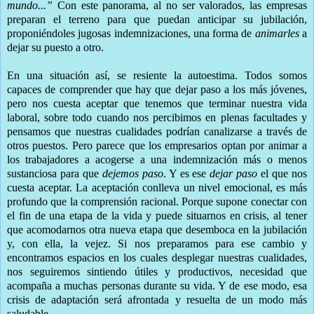
mundo...”
Con este panorama, al no ser valorados, las empresas
preparan el terreno para que puedan anticipar su jubilación,
proponiéndoles jugosas indemnizaciones, una forma de
animarles
a
dejar su puesto a otro.
En una situación así, se resiente la autoestima. Todos somos
capaces de comprender que hay que dejar paso a los más jóvenes,
pero nos cuesta aceptar que tenemos que terminar nuestra vida
laboral, sobre todo cuando nos percibimos en plenas facultades y
pensamos que nuestras cualidades podrían canalizarse a través de
otros puestos. Pero parece que los empresarios optan por animar a
los trabajadores a acogerse a una indemnización más o menos
sustanciosa para que
dejemos paso
. Y es ese
dejar paso
el que nos
cuesta aceptar. La aceptación conlleva un nivel emocional, es más
profundo que la comprensión racional. Porque supone conectar con
el fin de una etapa de la vida y puede situarnos en crisis, al tener
que acomodarnos otra nueva etapa que desemboca en la jubilación
y, con ella, la vejez.
Si nos preparamos para ese cambio y
encontramos espacios en los cuales desplegar nuestras cualidades,
nos seguiremos sintiendo útiles y productivos, necesidad que
acompaña a muchas personas durante su vida. Y de ese modo, esa
crisis de adaptación será afrontada y resuelta de un modo más
saludable.