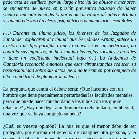
pederasta de Astillero' por su largo historial de abusos a menores,
se encuentra de nuevo en prisión preventiva acusado de haber
vuelto a reincidir en el delito por el que lleva dos décadas entrando
y saliendo de las cárceles y psiquiátricos penitenciarios españoles.
(…) Durante su último juicio, los forenses de los Juzgados de
Santander explicaron al tribunal que Fernández Arnaiz padece un
trastorno de tipo parafílico que lo convierte en un pederasta, no
controla sus impulsos, no ha asumido las reglas sociales y morales
y tiene un coeficiente intelectual bajo (…) La Audiencia de
Cantabria reconoció entonces que esas circunstancias reducen su
responsabilidad sobre sus actos, pero no le eximen por completo de
ella, como trató de plantear la defensa”
La pregunta que centra el debate sería: ¿Qué hacemos con un
hombre que tiene parcialmente perturbadas las facultades mentales,
pero que puede hacer mucho daño a los niños con los que se
relacione? ¿Hay que dejar a un hombre no rehabilitado, en libertad,
una vez que ya haya cumplido su pena?
¿Cuál es vuestra opinión? La mía es que el menor debe de ser
protegido, por encima del derecho de cualquier otra persona, y la
sociedad debe de poner los recursos necesarios para que los