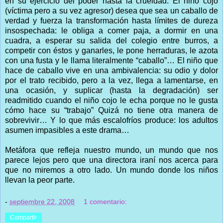
en su ejercicio del poder hasta la crueldad. El niño cojo
(víctima pero a su vez agresor) desea que sea un caballo de
verdad y fuerza la transformación hasta límites de dureza
insospechada: le obliga a comer paja, a dormir en una
cuadra, a esperar su salida del colegio entre burros, a
competir con éstos y ganarles, le pone herraduras, le azota
con una fusta y le llama literalmente “caballo”… El niño que
hace de caballo vive en una ambivalencia: su odio y dolor
por el trato recibido, pero a la vez, llega a lamentarse, en
una ocasión, y suplicar (hasta la degradación) ser
readmitido cuando el niño cojo le echa porque no le gusta
cómo hace su “trabajo” Quizá no tiene otra manera de
sobrevivir… Y lo que más escalofríos produce: los adultos
asumen impasibles a este drama…
Metáfora que refleja nuestro mundo, un mundo que nos
parece lejos pero que una directora iraní nos acerca para
que no miremos a otro lado. Un mundo donde los niños
llevan la peor parte.
-
septiembre 22, 2008
1 comentario:
Compartir