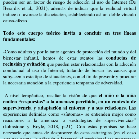
pueden ser un factor de riesgo de adicción al uso de Internet (De
Berardis et al., 2021); además de indicar que la realidad virtual
induce o favorece la disociación, estableciendo así un doble vínculo
causa-efecto.
Todo este cuerpo teórico invita a concluir en tres líneas
fundamentales:
-Como adultos y por lo tanto agentes de protección del mundo y del
conductas de
bienestar infantil, hemos de estar atentos las
reclusión y evitación
que pueden estar relacionadas con la adicción
conductual al uso de Internet, tratando de buscar las causas que
subyacen a este tipo de situaciones, con el fin de prevenir y procurar
la necesaria atención a la experiencia temprana de adversidad.
el niño o la niña
-A nivel terapéutico, resaltar la visión de que
emiten “respuestas” a la amenaza percibida, en un contexto de
supervivencia y adaptación al entorno y a sus relaciones.
Las
experiencias definidas como «síntomas» se entienden mejor como
reacciones a la amenaza o «estrategias de supervivencia»”
(Johnstone y Boyle, 2018, p.21). Con estas premisas se hace
necesario que antes de desproveer de estas estrategias (en el caso
que nos ocupa, la adicción a Internet), el profesional sea respetuoso