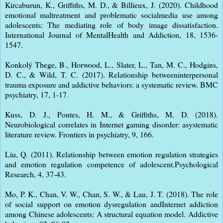
Kircaburun, K., Griffiths, M. D., & Billieux, J. (2020). Childhood
emotional maltreatment and problematic socialmedia use among
adolescents: The mediating role of body image dissatisfaction.
International Journal of MentalHealth and Addiction, 18, 1536-
1547.
Konkolÿ Thege, B., Horwood, L., Slater, L., Tan, M. C., Hodgins,
D. C., & Wild, T. C. (2017). Relationship betweeninterpersonal
trauma exposure and addictive behaviors: a systematic review. BMC
psychiatry, 17, 1-17.
Kuss, D. J., Pontes, H. M., & Griffiths, M. D. (2018).
Neurobiological correlates in Internet gaming disorder: asystematic
literature review. Frontiers in psychiatry, 9, 166.
Liu, Q. (2011). Relationship between emotion regulation strategies
and emotion regulation competence of adolescent.Psychological
Research, 4, 37-43.
Mo, P. K., Chan, V. W., Chan, S. W., & Lau, J. T. (2018). The role
of social support on emotion dysregulation andInternet addiction
among Chinese adolescents: A structural equation model. Addictive