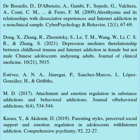
De Berardis, D., D'Albenzio, A., Gambi, F., Sepede, G., Valchera,
A., Conti, C. M., ... & Ferro, F. M. (2009).Alexithymia and its
relationships with dissociative experiences and Internet addiction in
a nonclinical sample. CyberPsychology & Behavior, 12(1), 67-69.
Dong, X., Zhang, R., Zhornitsky, S., Le, T. M., Wang, W., Li, C. S.
R., & Zhang, S. (2021). Depression mediates therelationship
between childhood trauma and Internet addiction in female but not
male Chinese adolescents andyoung adults. Journal of clinical
medicine, 10(21), 5015.
Estévez, A. N. A., Jáuregui, P., Sanchez-Marcos, I., López-
González, H., & Griffiths,
M. D. (2017). Attachment and emotion regulation in substance
addictions and behavioral addictions. Journal ofbehavioral
addictions, 6(4), 534-544.
Karaer, Y., & Akdemir, D. (2019). Parenting styles, perceived social
support and emotion regulation in adolescents withInternet
addiction. Comprehensive psychiatry, 92, 22-27.