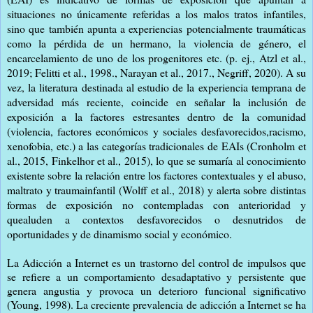
situaciones no únicamente referidas a los malos tratos infantiles,
sino que también apunta a experiencias potencialmente traumáticas
como la pérdida de un hermano, la violencia de género, el
encarcelamiento de uno de los progenitores etc. (p. ej., Atzl et al.,
2019; Felitti et al., 1998., Narayan et al., 2017., Negriff, 2020). A su
vez, la literatura destinada al estudio de la experiencia temprana de
adversidad más reciente, coincide en señalar la inclusión de
exposición a la factores estresantes dentro de la comunidad
(violencia, factores económicos y sociales desfavorecidos,racismo,
xenofobia, etc.) a las categorías tradicionales de EAIs (Cronholm et
al., 2015, Finkelhor et al., 2015), lo que se sumaría al conocimiento
existente sobre la relación entre los factores contextuales y el abuso,
maltrato y traumainfantil (Wolff et al., 2018) y alerta sobre distintas
formas de exposición no contempladas con anterioridad y
quealuden a contextos desfavorecidos o desnutridos de
oportunidades y de dinamismo social y económico.
La Adicción a Internet es un trastorno del control de impulsos que
se refiere a un comportamiento desadaptativo y persistente que
genera angustia y provoca un deterioro funcional significativo
(Young, 1998). La creciente prevalencia de adicción a Internet se ha