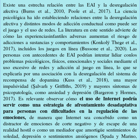
Existe una estrecha relación entre las EAI y la desregulación
afectiva (Burns et al., 2010, Poole et al., 2017). La ciencia
psicológica ha ido estableciendo relaciones entre la desregulación
afectiva y distintos modos de adicción conductual como puede ser
el juego y el uso de redes. La literatura en este sentido advierte de
cómo las experienciasinfantiles adversas aumentan el riesgo de
adicciones a sustancias y comportamientos (Konkolÿ Thege et al.,
2017), incluidos los juegos en línea (Bussone et al., 2020). Las
personas con antecedentes de EAI podrían intentar lidiar conlos
problemas psicológicos, físicos, emocionales y sociales mediante el
uso excesivo de redes y adicción al juego en línea, lo que se
explicaría por una asociación con la desregulación del sistema de
recompensa de dopamina (Kuss et al., 2018), una mayor
impulsividad (Şalvarlı y Griffiths, 2019) y mayores síntomas de
psicopatología, como ansiedad y depresión (Bargeron y Hormes,
el uso de Internet podría
2017). Es relevante observar cómo
servir como una estrategia de afrontamiento desadaptativa
para personas con dificultades en la regulación de las
emociones,
de manera que Internet sea concebido como un
distractor de emociones de corte negativo y de escape de una
realidad hostil o como un mediador que amortigüe sentimientos de
soledad, depresión o sentimientos ansiógenos (Spada y Marino,