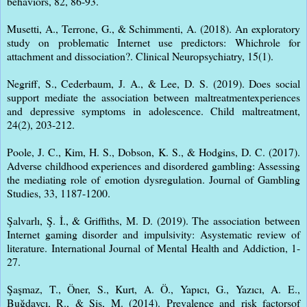
behaviors, 82, 86-93.
Musetti, A., Terrone, G., & Schimmenti, A. (2018). An exploratory
study on problematic Internet use predictors: Whichrole for
attachment and dissociation?. Clinical Neuropsychiatry, 15(1).
Negriff, S., Cederbaum, J. A., & Lee, D. S. (2019). Does social
support mediate the association between maltreatmentexperiences
and depressive symptoms in adolescence. Child maltreatment,
24(2), 203-212.
Poole, J. C., Kim, H. S., Dobson, K. S., & Hodgins, D. C. (2017).
Adverse childhood experiences and disordered gambling: Assessing
the mediating role of emotion dysregulation. Journal of Gambling
Studies, 33, 1187-1200.
Şalvarlı, Ş. İ., & Griffiths, M. D. (2019). The association between
Internet gaming disorder and impulsivity: Asystematic review of
literature. International Journal of Mental Health and Addiction, 1-
27.
Şaşmaz, T., Öner, S., Kurt, A. Ö., Yapıcı, G., Yazıcı, A. E.,
Buğdaycı, R., & Şiş, M. (2014). Prevalence and risk factorsof