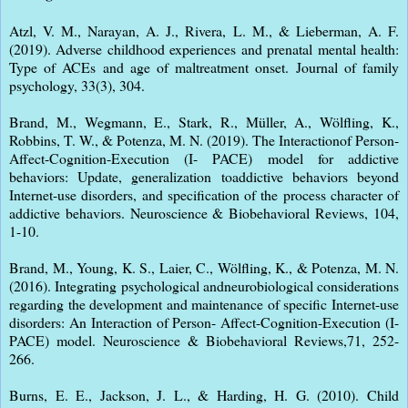
Atzl, V. M., Narayan, A. J., Rivera, L. M., & Lieberman, A. F.
(2019). Adverse childhood experiences and prenatal mental health:
Type of ACEs and age of maltreatment onset. Journal of family
psychology, 33(3), 304.
Brand, M., Wegmann, E., Stark, R., Müller, A., Wölfling, K.,
Robbins, T. W., & Potenza, M. N. (2019). The Interactionof Person-
Affect-Cognition-Execution (I- PACE) model for addictive
behaviors: Update, generalization toaddictive behaviors beyond
Internet-use disorders, and specification of the process character of
addictive behaviors. Neuroscience & Biobehavioral Reviews, 104,
1-10.
Brand, M., Young, K. S., Laier, C., Wölfling, K., & Potenza, M. N.
(2016). Integrating psychological andneurobiological considerations
regarding the development and maintenance of specific Internet-use
disorders: An Interaction of Person- Affect-Cognition-Execution (I-
PACE) model. Neuroscience & Biobehavioral Reviews,71, 252-
266.
Burns, E. E., Jackson, J. L., & Harding, H. G. (2010). Child