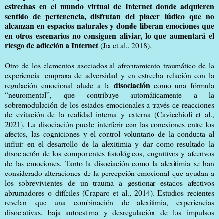
estrechas en el mundo virtual de Internet donde adquieren
sentido de pertenencia, disfrutan del placer lúdico que no
alcanzan en espacios naturales y donde liberan emociones que
en otros escenarios no consiguen aliviar, lo que aumentará el
riesgo de adicción a Internet
(Jia et al., 2018).
Otro de los elementos asociados al afrontamiento traumático de la
experiencia temprana de adversidad y en estrecha relación con la
disociación
regulación emocional alude a la
como una fórmula
“neuromental”, que contribuye automáticamente a la
sobremodulación de los estados emocionales a través de reacciones
de evitación de la realidad interna y externa (Cavicchioli et al.,
2021). La disociación puede interferir con las conexiones entre los
afectos, las cogniciones y el control voluntario de la conducta al
influir en el desarrollo de la alexitimia y dar como resultado la
disociación de los componentes fisiológicos, cognitivos y afectivos
de las emociones. Tanto la disociación como la alexitimia se han
considerado alteraciones de la percepción emocional que ayudan a
los sobrevivientes de un trauma a gestionar estados afectivos
abrumadores o difíciles (Craparo et al., 2014). Estudios recientes
revelan que una combinación de alexitimia, experiencias
disociativas, baja autoestima y desregulación de los impulsos