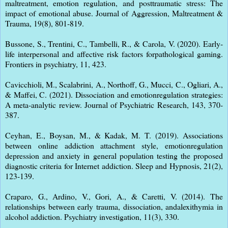
maltreatment, emotion regulation, and posttraumatic stress: The
impact of emotional abuse. Journal of Aggression, Maltreatment &
Trauma, 19(8), 801-819.
Bussone, S., Trentini, C., Tambelli, R., & Carola, V. (2020). Early-
life interpersonal and affective risk factors forpathological gaming.
Frontiers in psychiatry, 11, 423.
Cavicchioli, M., Scalabrini, A., Northoff, G., Mucci, C., Ogliari, A.,
& Maffei, C. (2021). Dissociation and emotionregulation strategies:
A meta-analytic review. Journal of Psychiatric Research, 143, 370-
387.
Ceyhan, E., Boysan, M., & Kadak, M. T. (2019). Associations
between online addiction attachment style, emotionregulation
depression and anxiety in general population testing the proposed
diagnostic criteria for Internet addiction. Sleep and Hypnosis, 21(2),
123-139.
Craparo, G., Ardino, V., Gori, A., & Caretti, V. (2014). The
relationships between early trauma, dissociation, andalexithymia in
alcohol addiction. Psychiatry investigation, 11(3), 330.