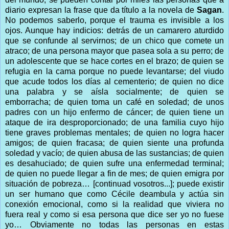
diario expresan la frase que da título a la novela de
Sagan
.
No podemos saberlo, porque el trauma es invisible a los
ojos. Aunque hay indicios: detrás de un camarero aturdido
que se confunde al servirnos; de un chico que comete un
atraco; de una persona mayor que pasea sola a su perro; de
un adolescente que se hace cortes en el brazo; de quien se
refugia en la cama porque no puede levantarse; del viudo
que acude todos los días al cementerio; de quien no dice
una palabra y se aísla socialmente; de quien se
emborracha; de quien toma un café en soledad; de unos
padres con un hijo enfermo de cáncer; de quien tiene un
ataque de ira desproporcionado; de una familia cuyo hijo
tiene graves problemas mentales; de quien no logra hacer
amigos; de quien fracasa; de quien siente una profunda
soledad y vacío; de quien abusa de las sustancias; de quien
es desahuciado; de quien sufre una enfermedad terminal;
de quien no puede llegar a fin de mes; de quien emigra por
situación de pobreza… [continuad vosotros...]; puede existir
un ser humano que como Cécile deambula y actúa sin
conexión emocional, como si la realidad que viviera no
fuera real y como si esa persona que dice ser yo no fuese
yo… Obviamente no todas las personas en estas