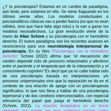
¿Y la psicoterapia? Estamos en un cambio de paradigma,
aún lento, pero estamos en ello. Se viene fraguando en los
últimos veinte años. Los modelos conductuales o
psicoanalíticos clásicos van a perder fuerza (no que no sean
válidos, sino que hace falta algo más) y la van a ganar los
modelos neuroafectivos. La gran revolución viene de la
mano de
Allan Schore
y su psicoterapia con el hemisferio
derecho. El nuevo paradigma son los recientes avances en
neurociencia para una
neurobiología interpersonal de
psicoterapia.
En su libro
“Psicoterapia con el hemisferio
derecho”
Schore (2022) afirma que
“el mecanismo del
cambio depende más de procesos relacionales y afectivos
entre el paciente y el terapeuta que de la interpretación y el
conocimiento cognitivo”
Es decir que ya no cabe hablar solo
de una psicoterapia basada en interpretaciones y/o
procesos unipersonales sino que la reparación se da en el
contexto de una relación de apego con un psicoterapeuta
significativo, lo que nos lleva a hablar de una psicoterapia
bipersonal y de dos cerebros interconectados, con especial
relevancia del papel que juega el hemisferio derecho
(Schore, 2022).
La relación terapéutica es un tercer
elemento que puede ser muy poderosa porque juntos