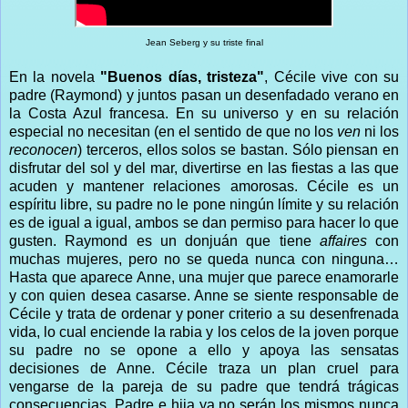
Jean Seberg y su triste final
En la novela
"Buenos días, tristeza"
, Cécile vive con su
padre (Raymond) y juntos pasan un desenfadado verano en
la Costa Azul francesa. En su universo y en su relación
especial no necesitan (en el sentido de que no los
ven
ni los
reconocen
) terceros, ellos solos se bastan. Sólo piensan en
disfrutar del sol y del mar, divertirse en las fiestas a las que
acuden y mantener relaciones amorosas. Cécile es un
espíritu libre, su padre no le pone ningún límite y su relación
es de igual a igual, ambos se dan permiso para hacer lo que
gusten. Raymond es un donjuán que tiene
affaires
con
muchas mujeres, pero no se queda nunca con ninguna…
Hasta que aparece Anne, una mujer que parece enamorarle
y con quien desea casarse. Anne se siente responsable de
Cécile y trata de ordenar y poner criterio a su desenfrenada
vida, lo cual enciende la rabia y los celos de la joven porque
su padre no se opone a ello y apoya las sensatas
decisiones de Anne. Cécile traza un plan cruel para
vengarse de la pareja de su padre que tendrá trágicas
consecuencias. Padre e hija ya no serán los mismos nunca