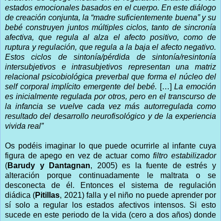
estados emocionales basados en el cuerpo. En este diálogo
de creación conjunta, la “madre suficientemente buena” y su
bebé construyen juntos múltiples ciclos, tanto de sincronía
afectiva, que regula al alza el afecto positivo, como de
ruptura y regulación, que regula a la baja el afecto negativo.
Estos ciclos de sintonía/pérdida de sintonía/resintonía
intersubjetivos e intrasubjetivos representan una matriz
relacional psicobiológica preverbal que forma el núcleo del
self corporal implícito emergente del bebé.
[…]
La emoción
es inicialmente regulada por otros, pero en el transcurso de
la infancia se vuelve cada vez más autorregulada como
resultado del desarrollo neurofisológico y de la experiencia
vivida real”
Os podéis imaginar lo que puede ocurrirle al infante cuya
figura de apego en vez de actuar como
filtro estabilizador
(
Barudy y
Dantagnan
, 2005)
es la fuente de estrés y
alteración porque continuadamente le maltrata o se
desconecta de él. Entonces el sistema de regulación
diádica (
Pitillas
, 2021) falla y el niño no puede aprender por
sí solo a regular los estados afectivos intensos. Si esto
sucede en este periodo de la vida (cero a dos años) donde