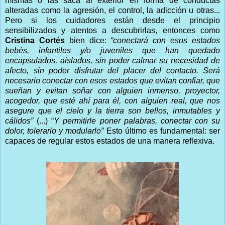
mismas o las saca al exterior en forma de conductas
alteradas como la agresión, el control, la adicción u otras...
Pero si los cuidadores están desde el principio
sensibilizados y atentos a descubrirlas, entonces como
Cristina Cortés
bien dice:
“conectará con esos estados
bebés, infantiles y/o juveniles que han quedado
encapsulados, aislados, sin poder calmar su necesidad de
afecto, sin poder disfrutar del placer del contacto. Será
necesario conectar con esos estados que evitan confiar, que
sueñan y evitan soñar con alguien inmenso, proyector,
acogedor, que esté ahí para él, con alguien real, que nos
asegure que el cielo y la tierra son bellos, inmutables y
cálidos”
(...) “
Y permitirle poner palabras, conectar con su
dolor, tolerarlo y modularlo”
Esto último es fundamental: ser
capaces de regular estos estados de una manera reflexiva.