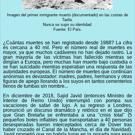
Imagen del primer inmigrante muerto (documentado) en las costas de
Tarifa.
Nunca se supo su identidad.
Fuente: El País.
¿Cuántas muertes se han registrado desde 1988? La cifra
es cercana a 40 mil. Pero el número real de muertes es
mayor, ya que muchos cadáveres no han dejado rastro. La
gran mayoría de las víctimas han fallecido mientras se
dirigían a Europa, pero muchas han muerto bajo custodia o
se han suicidado mientras esperaban una respuesta de las
autoridades europeas. El número de muertes que continúan
anónimas es devastador: madres, padres, hermanos y otras
figuras de apego llorando a los suyos en tantos cementerios
llenos de tumbas sin nombre...
En diciembre de 2018, Sajid Javid (entonces Ministro de
Interior de Reino Unido) interrumpió con pompa sus
vacaciones de safari de lujo. A su regreso a Londres,
pronunció un discurso dramático y retórico en el que dijo
que Gran Bretaña se enfrentaba a una "crisis total" (5
pequeños botes inflables que transportaban a 40 personas
desesperadas fueron interceptados cerca de Dover tras
haber cruzado el Canal de la Mancha, el día de Navidad).
Javid prometió que no habría lugar en la posada para esos