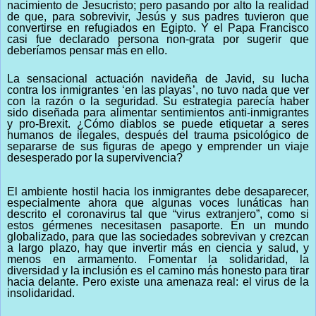
nacimiento de Jesucristo; pero pasando por alto la realidad
de que, para sobrevivir, Jesús y sus padres tuvieron que
convertirse en refugiados en Egipto. Y el Papa Francisco
casi fue declarado persona non-grata por sugerir que
deberíamos pensar más en ello.
La sensacional actuación navideña de Javid, su lucha
contra los inmigrantes ‘en las playas’, no tuvo nada que ver
con la razón o la seguridad. Su estrategia parecía haber
sido diseñada para alimentar sentimientos anti-inmigrantes
y pro-Brexit. ¿Cómo diablos se puede etiquetar a seres
humanos de ilegales, después del trauma psicológico de
separarse de sus figuras de apego y emprender un viaje
desesperado por la supervivencia?
El ambiente hostil hacia los inmigrantes debe desaparecer,
especialmente ahora que algunas voces lunáticas han
descrito el coronavirus tal que “virus extranjero”, como si
estos gérmenes necesitasen pasaporte. En un mundo
globalizado, para que las sociedades sobrevivan y crezcan
a largo plazo, hay que invertir más en ciencia y salud, y
menos en armamento. Fomentar la solidaridad, la
diversidad y la inclusión es el camino más honesto para tirar
hacia delante. Pero existe una amenaza real: el virus de la
insolidaridad.