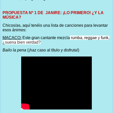
PROPUESTA Nº 1 DE JANIRE: ¡LO PRIMERO! ¿Y LA
MÚSICA?
Chicos/as, aquí tenéis una lista de canciones para levantar
esos ánimos:
MACACO:
Este gran cantante mezcla
rumba
,
reggae
y
funk
,
¿suena bien verdad?
Bailo la pena
(¡haz caso al título y disfruta!)