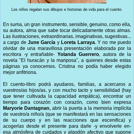
Los niños regalan sus dibujos e historias de vida para el cuento.
En suma, un gran instrumento, sensible, genuino, como ella,
su autora, alma que sabe tocar delicadamente otras almas.
Las ilustraciones, extraordinarias, imaginativas, sugestivas...
a cargo de
June García
y
Loreta Larraya
. Y no me puedo
olvidar de una maravillosa presentación elaborada por la
escritora -y entrañable-
Yolanda Guerrero
, autora de la
novela "El huracán y la mariposa", a quienes desde estas
páginas ya conocemos. Cristina no podía haber elegido
mejor anfitriona.
El cuento-libro podrá ayudaros, familias, a acercaros a
vuestros/as hijos/as, y con mucho tacto y sensibilidad (hay
que tener cultivada la capacidad empática), encontrar un
tiempo para corazón con corazón, como bien expresa
Maryorie Dantagnan,
abrir la puerta a la memoria implícita
de vuestro/a niño/a (que se manifestará en las sensaciones
de su cuerpo y en las reacciones que escenifica) y
acogerlas desde el presente para darle -y envolverle en-
esa atmósfera de cuidados y algodón afectivo que supone