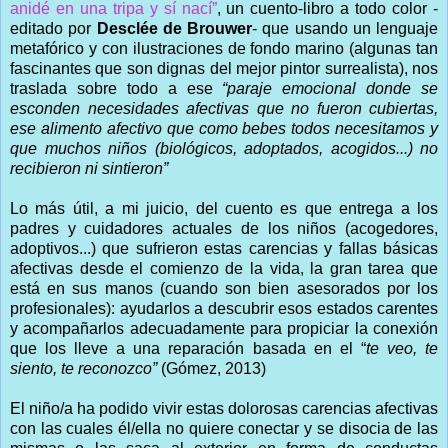
anidé en una tripa y sí nací”
, un cuento-libro a todo color -
editado por
Desclée de Brouwer
- que usando un lenguaje
metafórico y con ilustraciones de fondo marino (algunas tan
fascinantes que son dignas del mejor pintor surrealista), nos
traslada sobre todo a ese
“paraje emocional donde se
esconden necesidades afectivas que no fueron cubiertas,
ese alimento afectivo que como bebes todos necesitamos y
que muchos niños (biológicos, adoptados, acogidos...) no
recibieron ni sintieron”
Lo más útil, a mi juicio, del cuento es que entrega a los
padres y cuidadores actuales de los niños (acogedores,
adoptivos...) que sufrieron estas carencias y fallas básicas
afectivas desde el comienzo de la vida, la gran tarea que
está en sus manos (cuando son bien asesorados por los
profesionales): ayudarlos a descubrir esos estados carentes
y acompañarlos adecuadamente para propiciar la conexión
que los lleve a una reparación basada en el “
te veo, te
siento, te reconozco”
(Gómez, 2013)
El niño/a ha podido vivir estas dolorosas carencias afectivas
con las cuales él/ella no quiere conectar y se disocia de las