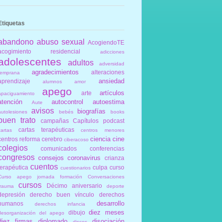
Etiquetas
abandono
abuso sexual
AcogiendoTE
acogimiento residencial
adicciones
adolescentes
adultos
adversidad
agradecimientos
alteraciones
temprana
ansiedad
aprendizaje
alumnos
amor
apego
artículos
arte
apaciguamiento
atención
autocontrol
autoestima
Aute
avisos
biografías
autolesiones
bebés
books
buen trato
campañas
Capítulos podcast
cartas terapéuticas
cartas
centros menores
ciencia
cine
centros reforma
cerebro
ciberacoso
colegios
comunicados
conferencias
congresos
consejos
coronavirus
crianza
cuentos
terapéutica
culpa
curso
cuestionarios
Curso apego jornada formación Conversaciones
cursos
Décimo aniversario
trauma
deporte
depresión
derecho buen vínculo
derechos
desarrollo
humanos
derechos infancia
diez meses
dibujo
desorganización del apego
diez firmas
diplomado
disociación
discos