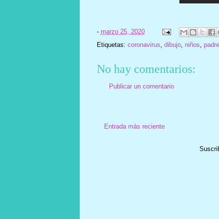
-
marzo 25, 2020
Etiquetas:
coronavirus
,
dibujo
,
niños
,
padr
No hay comentarios:
Publicar un comentario
Entrada más reciente
Suscri