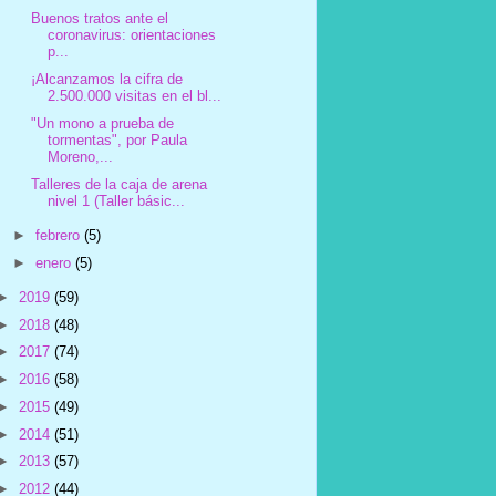
Buenos tratos ante el
coronavirus: orientaciones
p...
¡Alcanzamos la cifra de
2.500.000 visitas en el bl...
"Un mono a prueba de
tormentas", por Paula
Moreno,...
Talleres de la caja de arena
nivel 1 (Taller básic...
►
febrero
(5)
►
enero
(5)
►
2019
(59)
►
2018
(48)
►
2017
(74)
►
2016
(58)
►
2015
(49)
►
2014
(51)
►
2013
(57)
►
2012
(44)