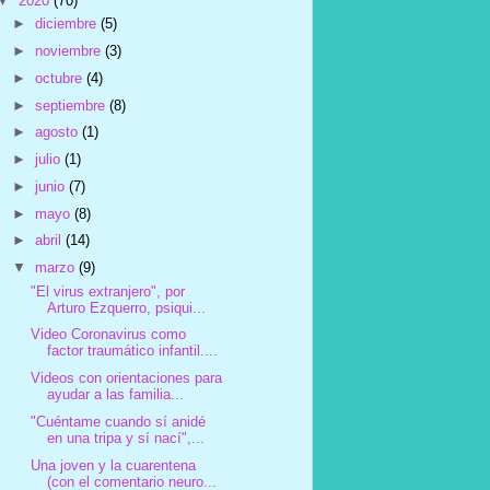
▼
2020
(70)
►
diciembre
(5)
►
noviembre
(3)
►
octubre
(4)
►
septiembre
(8)
►
agosto
(1)
►
julio
(1)
►
junio
(7)
►
mayo
(8)
►
abril
(14)
▼
marzo
(9)
"El virus extranjero", por
Arturo Ezquerro, psiqui...
Video Coronavirus como
factor traumático infantil....
Videos con orientaciones para
ayudar a las familia...
"Cuéntame cuando sí anidé
en una tripa y sí nací",...
Una joven y la cuarentena
(con el comentario neuro...