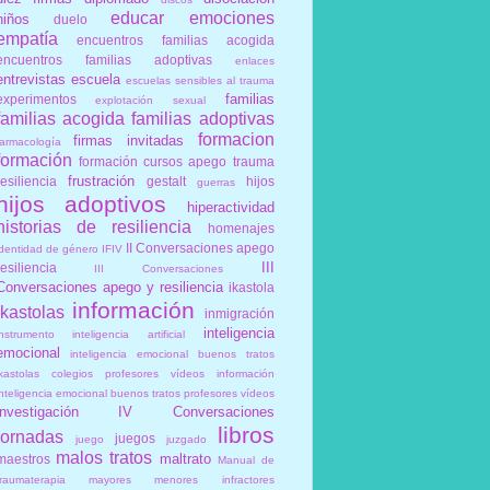
educar
emociones
niños
duelo
empatía
encuentros familias acogida
encuentros familias adoptivas
enlaces
entrevistas
escuela
escuelas sensibles al trauma
familias
experimentos
explotación sexual
familias acogida
familias adoptivas
formacion
firmas invitadas
farmacología
formación
formación cursos apego trauma
frustración
resiliencia
gestalt
hijos
guerras
hijos adoptivos
hiperactividad
historias de resiliencia
homenajes
II Conversaciones apego
identidad de género
IFIV
III
resiliencia
III Conversaciones
Conversaciones apego y resiliencia
ikastola
información
ikastolas
inmigración
inteligencia
instrumento
inteligencia artificial
emocional
inteligencia emocional buenos tratos
ikastolas colegios profesores vídeos información
inteligencia emocional buenos tratos profesores vídeos
investigación
IV Conversaciones
libros
jornadas
juegos
juego
juzgado
malos tratos
maltrato
maestros
Manual de
traumaterapia
mayores
menores infractores