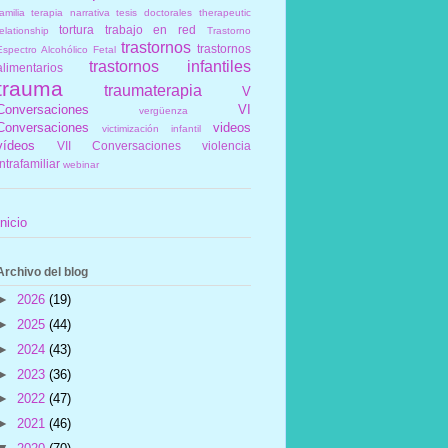
amilia
terapia narrativa
tesis doctorales
therapeutic
tortura
trabajo en red
elationship
Trastorno
trastornos
trastornos
Espectro Alcohólico Fetal
trastornos infantiles
alimentarios
trauma
traumaterapia
V
Conversaciones
VI
vergüenza
Conversaciones
videos
victimización infantil
vídeos
VII Conversaciones
violencia
intrafamiliar
webinar
Inicio
Archivo del blog
►
2026
(19)
►
2025
(44)
►
2024
(43)
►
2023
(36)
►
2022
(47)
►
2021
(46)