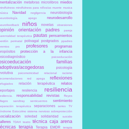
mentalización
miedos
metaforas
microlibros
mindfulness
mindfulness para niños/as
muerte
musica
Navidad
neurobiología
música
negligencia
neurodesarrollo
neurobiología. apego
niños
novelas
neurofeedback
obsesiones
opinión
orientación
padres
pareja
pautas
pensamientos
parentalidad terapéutica
polivagal
postgrados
perdón
perinatal
ppadres
profesores
programas
premios
pro
protección a la infancia
propósitos
psicodiagnóstico
psicoeducación
psicoeducación familias
adoptivas/acogedoras
psicología
evolutiva
psicomotricidad relacional
racismo
reflexiones
recomendaciones
red apega
relatos
relación terapéutica
refugiados
resiliencia
reportajes
resilencia
responsabilidad
revistas
esiliencia.
Reyes
sentimiento
Magos
sandtray
senticuentos
separaciones
separación terapéutica
series TV
síndrome Estocolmo
sistema nervioso
sobreprotección
socialización
soledad
solidaridad
suicidio
técnica caja arena
talleres
TDAH
teatro
técnicas
terapia
Terapia EMDR
terapia