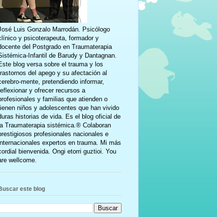
José Luis Gonzalo Marrodán. Psicólogo
clínico y psicoterapeuta, formador y
docente del Postgrado en Traumaterapia
Sistémica-Infantil de Barudy y Dantagnan.
Este blog versa sobre el trauma y los
trastornos del apego y su afectación al
cerebro-mente, pretendiendo informar,
reflexionar y ofrecer recursos a
profesionales y familias que atienden o
tienen niños y adolescentes que han vivido
duras historias de vida. Es el blog oficial de
la Traumaterapia sistémica.® Colaboran
prestigiosos profesionales nacionales e
internacionales expertos en trauma. Mi más
cordial bienvenida. Ongi etorri guztioi. You
are wellcome.
Buscar este blog