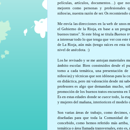
películas, artículos, documentos…) que n
mejoren como personas y profesionales q
niños/as, nuestra razón de ser. Os recomiendo q
Me envía las direcciones en la web de unos m
el Gobierno de la Rioja, en base a un progra
buenos tratos". Si este blog se titula
Buenos tr
a interesar todo lo que tenga que ver con este
de La Rioja, aún más (tengo raíces en esta ti
nivel de anécdota. :)
Los he revisado y se me antojan materiales mu
ámbito escolar. Bien construidos desde el pu
torno a cada temática, una presentación de 
niños/as) y técnicas que son idóneas para la 
en didáctica, pero mi valoración desde mi sabe
profesores es algo que demandan mucho, sobr
promoción de los buenos tratos encuentra en 
Es en estas edades donde se
cuece
todo, la eta
y mujeres del mañana, interioricen el modelo d
Son varias áreas de trabajo, como decimos, 
diseñadas para que toda la Comunidad de la
concebido, como hemos referido más arriba, p
temática o área llamada transversales, esto es