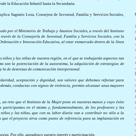
esde la Educación Infantil hasta la Secundaria.
explica Sagrario Loza, Consejera de Juventud, Familia y Servicios Sociales,
do por el Ministerio de Trabajo y Asuntos Sociales, a través del Instituto
 través de la Consejería de Juventud, Familia y Servicios Sociales, con la
Ordenación e Innovación Educativa, al estar enmarcado dentro de la línea
 niños y las niñas de nuestra región, en el que se trabajarán aspectos tan
o son la potenciación de la autoestima, la adquisición de estrategias de
 y la de destrezas de comunicación interpersonal.
lidaridad, aceptación y dignidad, son valores que debemos reforzar para
además, conductas con signos de violencia, permite alcanzar unas mayores
un reto que el Instituto de la Mujer pone en nuestras manos y cuyo éxito
e participamos en el mismo y, fundamentalmente, de los profesores y las
s niños y las niñas, que con su labor diaria van a contribuir no sólo a la
a que el proyecto sirva como punto de referencia para su implantación en
s/as. Por ello, agradezco vuestro interés y participación.