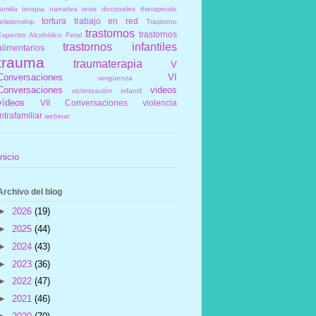
amilia
terapia narrativa
tesis doctorales
therapeutic
tortura
trabajo en red
elationship
Trastorno
trastornos
trastornos
Espectro Alcohólico Fetal
trastornos infantiles
alimentarios
trauma
traumaterapia
V
Conversaciones
VI
vergüenza
Conversaciones
videos
victimización infantil
vídeos
VII Conversaciones
violencia
intrafamiliar
webinar
Inicio
Archivo del blog
►
2026
(19)
►
2025
(44)
►
2024
(43)
►
2023
(36)
►
2022
(47)
►
2021
(46)