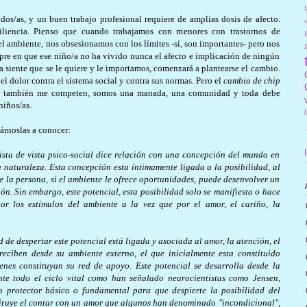
f
dos/as, y un buen trabajo profesional requiere de amplias dosis de afecto.
r
iliencia. Pienso que cuando trabajamos con menores con trastornos de
el ambiente, nos obsesionamos con los límites -sí, son importantes- pero nos
pre en que ese niño/a no ha vivido nunca el afecto e implicación de ningún
/a siente que se le quiere y le importamos, comenzará a plantearse el cambio.
 el dolor contra el sistema social y contra sus normas. Pero el
cambio de chip
más también me competen, somos una manada, una comunidad y toda debe
niños/as.
dárnoslas a conocer:
ista de vista psico-social dice relación con una concepción del mundo en
 naturaleza. Esta concepción esta íntimamente ligada a la posibilidad, al
ue la persona, si el ambiente le ofrece oportunidades, puede desenvolver un
ón. Sin embargo, este potencial, esta posibilidad solo se manifiesta o hace
or los estímulos del ambiente a la vez que por el amor, el cariño, la
d de despertar este potencial está ligada y asociada al amor, la atención, el
reciben desde su ambiente externo, el que inicialmente esta constituido
enes constituyan su red de apoyo. Este potencial se desarrolla desde la
nte todo el ciclo vital como han señalado neurocientistas como Jensen,
 protector básico o fundamental para que despierte la posibilidad del
tituye el contar con un amor que algunos han denominado "incondicional",