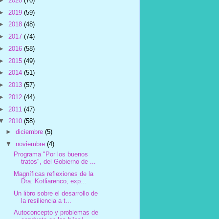
►
2020
(70)
►
2019
(59)
►
2018
(48)
►
2017
(74)
►
2016
(58)
►
2015
(49)
►
2014
(51)
►
2013
(57)
►
2012
(44)
►
2011
(47)
▼
2010
(58)
►
diciembre
(5)
▼
noviembre
(4)
Programa "Por los buenos
tratos", del Gobierno de ...
Magníficas reflexiones de la
Dra. Kotliarenco, exp...
Un libro sobre el desarrollo de
la resiliencia a t...
Autoconcepto y problemas de