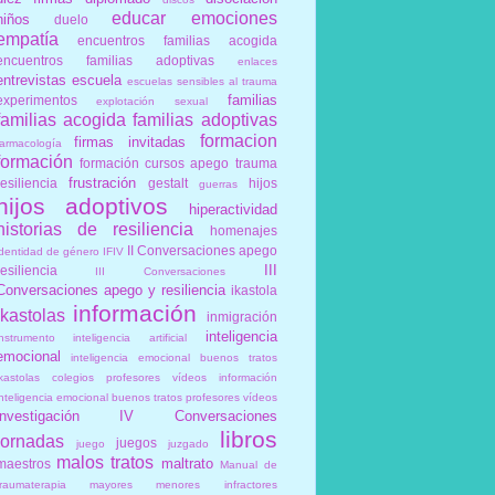
educar
emociones
niños
duelo
empatía
encuentros familias acogida
encuentros familias adoptivas
enlaces
entrevistas
escuela
escuelas sensibles al trauma
familias
experimentos
explotación sexual
familias acogida
familias adoptivas
formacion
firmas invitadas
farmacología
formación
formación cursos apego trauma
frustración
resiliencia
gestalt
hijos
guerras
hijos adoptivos
hiperactividad
historias de resiliencia
homenajes
II Conversaciones apego
identidad de género
IFIV
III
resiliencia
III Conversaciones
Conversaciones apego y resiliencia
ikastola
información
ikastolas
inmigración
inteligencia
instrumento
inteligencia artificial
emocional
inteligencia emocional buenos tratos
ikastolas colegios profesores vídeos información
inteligencia emocional buenos tratos profesores vídeos
investigación
IV Conversaciones
libros
jornadas
juegos
juego
juzgado
malos tratos
maltrato
maestros
Manual de
traumaterapia
mayores
menores infractores