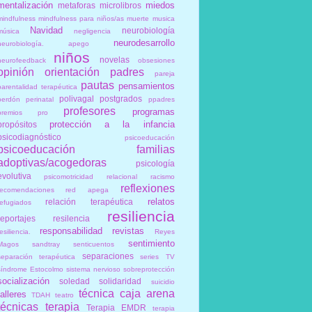
mentalización
miedos
metaforas
microlibros
mindfulness
mindfulness para niños/as
muerte
musica
Navidad
neurobiología
música
negligencia
neurodesarrollo
neurobiología. apego
niños
novelas
neurofeedback
obsesiones
opinión
orientación
padres
pareja
pautas
pensamientos
parentalidad terapéutica
polivagal
postgrados
perdón
perinatal
ppadres
profesores
programas
premios
pro
protección a la infancia
propósitos
psicodiagnóstico
psicoeducación
psicoeducación familias
adoptivas/acogedoras
psicología
evolutiva
psicomotricidad relacional
racismo
reflexiones
recomendaciones
red apega
relatos
relación terapéutica
refugiados
resiliencia
reportajes
resilencia
responsabilidad
revistas
esiliencia.
Reyes
sentimiento
Magos
sandtray
senticuentos
separaciones
separación terapéutica
series TV
síndrome Estocolmo
sistema nervioso
sobreprotección
socialización
soledad
solidaridad
suicidio
técnica caja arena
talleres
TDAH
teatro
técnicas
terapia
Terapia EMDR
terapia