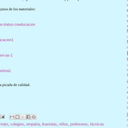
unos de los materiales:
s-tratos-coeducacion
ucacion1
em-as-1
stima1
a picada de calidad.
trato
,
colegios
,
empatía
,
ikastolas
,
niños
,
profesores
,
técnicas