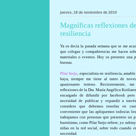
jueves, 18 de noviembre de 2010
Magníficas reflexiones de
resiliencia
Ya os decía la pasada semana que se me acum
que colegas y compañeros/as me hacen sobre 
materiales o eventos. Hoy os presento una
buenas.
Pilar Surjo
, especialista en resiliencia, amabl
haya, siempre me tiene al tanto de noved
apasionante terreno. Recientemente, 
reflexiones de la Dra. María Angélica Kotliaren
encargado de difundir por facebook per
necesidad de publicar y expandir a travé
considero que debemos tenerlas en cue
conveniente que las apliquemos todos/as los
trabajamos con personas que presenten un per
buenísimo, como Pilar Surjo refiere, yo subraya
niñas en la red social, sobre todo cuando en
necesidad.