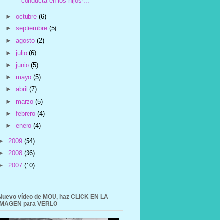
conducta en los hijos/...
►
octubre
(6)
►
septiembre
(5)
►
agosto
(2)
►
julio
(6)
►
junio
(5)
►
mayo
(5)
►
abril
(7)
►
marzo
(5)
►
febrero
(4)
►
enero
(4)
►
2009
(54)
►
2008
(36)
►
2007
(10)
Nuevo vídeo de MOU, haz CLICK EN LA
IMAGEN para VERLO