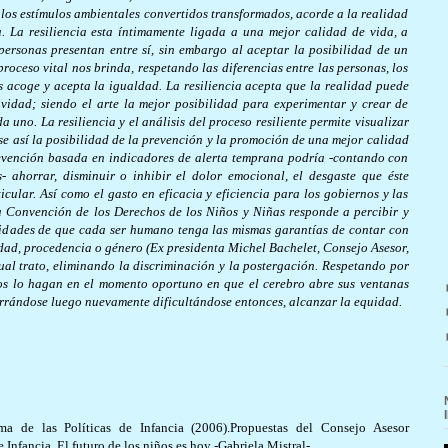
 los estímulos ambientales convertidos transformados, acorde a la realidad
. La resiliencia esta íntimamente ligada a una mejor calidad de vida, a
personas presentan entre sí, sin embargo al aceptar la posibilidad de un
roceso vital nos brinda, respetando las diferencias entre las personas, los
 acoge y acepta la igualdad. La resiliencia acepta que la realidad puede
ividad; siendo el arte la mejor posibilidad para experimentar y crear de
a uno. La resiliencia y el análisis del proceso resiliente permite visualizar
se así la posibilidad de la prevención y la promoción de una mejor calidad
revención basada en indicadores de alerta temprana podría -contando con
- ahorrar, disminuir o inhibir el dolor emocional, el desgaste que éste
ticular. Así como el gasto en eficacia y eficiencia para los gobiernos y las
a Convención de los Derechos de los Niños y Niñas responde a percibir y
esidades de que cada ser humano tenga las mismas garantías de contar con
edad, procedencia o género (Ex presidenta Michel Bachelet, Consejo Asesor,
al trato, eliminando la discriminación y la postergación. Respetando por
tos lo hagan en el momento oportuno en que el cerebro abre sus ventanas
rrándose luego nuevamente dificultándose entonces, alcanzar la equidad.
ma de las Políticas de Infancia (2006).Propuestas del Consejo Asesor
 Infancia. El futuro de los niños es hoy -Gabriela Mistral-.