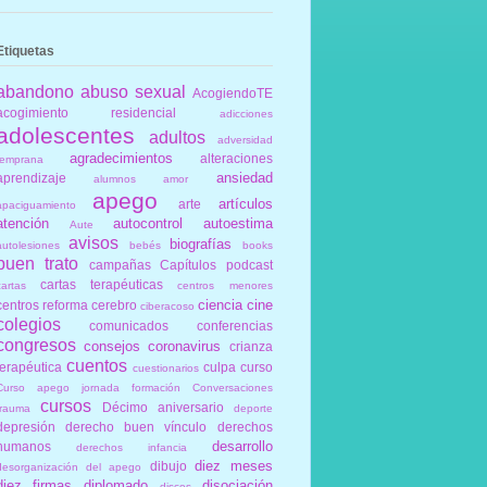
Etiquetas
abandono
abuso sexual
AcogiendoTE
acogimiento residencial
adicciones
adolescentes
adultos
adversidad
agradecimientos
alteraciones
temprana
ansiedad
aprendizaje
alumnos
amor
apego
artículos
arte
apaciguamiento
atención
autocontrol
autoestima
Aute
avisos
biografías
autolesiones
bebés
books
buen trato
campañas
Capítulos podcast
cartas terapéuticas
cartas
centros menores
ciencia
cine
centros reforma
cerebro
ciberacoso
colegios
comunicados
conferencias
congresos
consejos
coronavirus
crianza
cuentos
terapéutica
culpa
curso
cuestionarios
Curso apego jornada formación Conversaciones
cursos
Décimo aniversario
trauma
deporte
depresión
derecho buen vínculo
derechos
desarrollo
humanos
derechos infancia
diez meses
dibujo
desorganización del apego
diez firmas
diplomado
disociación
discos