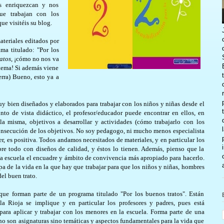
os enriquezcan y nos
ue trabajan con los
ue visitéis su blog.
ateriales editados por
ma titulado: "Por los
atos
, ¡cómo no nos va
 tema! Si además viene
erra) Bueno, esto ya a
y bien diseñados y elaborados para trabajar con los niños y niñas desde el
nto de vista didáctico, el profesor/educador puede encontrar en ellos, en
la misma, objetivos a desarrollar y actividades (cómo trabajarlo con los
consecución de los objetivos. No soy pedagogo, ni mucho menos especialista
r, es positiva. Todos andamos necesitados de materiales, y en particular los
e todo con diseños de calidad, y éstos lo tienen. Además, pienso que la
la escuela el encuadre y ámbito de convivencia más apropiado para hacerlo.
pa de la vida en la que hay que trabajar para que los niños y niñas, hombres
el buen trato.
que forman parte de un programa titulado "Por los buenos tratos". Están
 Rioja se implique y en particular los profesores y padres, pues está
ara aplicar y trabajar con los menores en la escuela. Forma parte de una
, no son asignaturas sino temáticas y aspectos fundamentales para la vida que