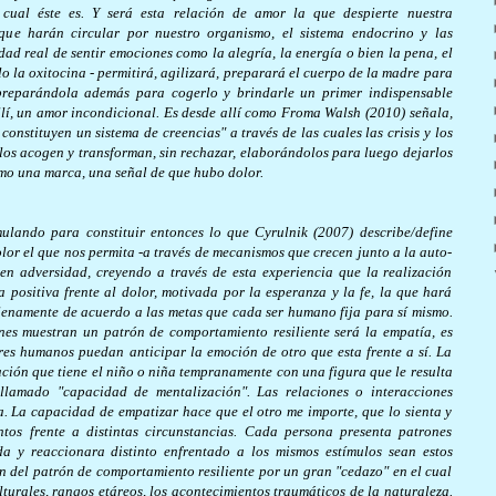
cual éste es. Y será esta relación de amor la que despierte nuestra
 que harán circular por nuestro organismo, el sistema endocrino y las
dad real de sentir emociones como la alegría, la energía o bien la pena, el
lo la oxitocina - permitirá, agilizará, preparará el cuerpo de la madre para
 preparándola además para cogerlo y brindarle un primer indispensable
llí, un amor incondicional. Es desde allí como Froma Walsh (2010) señala,
 constituyen un sistema de creencias" a través de las cuales las crisis y los
 los acogen y transforman, sin rechazar, elaborándolos para luego dejarlos
mo una marca, una señal de que hubo dolor.
ulando para constituir entonces lo que Cyrulnik (2007) describe/define
olor el que nos permita -a través de mecanismos que crecen junto a la auto-
 en adversidad, creyendo a través de esta experiencia que la realización
a positiva frente al dolor, motivada por la esperanza y la fe, la que hará
plenamente de acuerdo a las metas que cada ser humano fija para sí mismo.
enes muestran un patrón de comportamiento resiliente será la empatía, es
eres humanos puedan anticipar la emoción de otro que esta frente a sí. La
ación que tiene el niño o niña tempranamente con una figura que le resulta
 llamado "capacidad de mentalización". Las relaciones o interacciones
 La capacidad de empatizar hace que el otro me importe, que lo sienta y
tos frente a distintas circunstancias. Cada persona presenta patrones
ida y reaccionara distinto enfrentado a los mismos estímulos sean estos
ón del patrón de comportamiento resiliente por un gran "cedazo" en el cual
lturales, rangos etáreos, los acontecimientos traumáticos de la naturaleza.