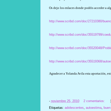
Os dejo los enlaces donde podéis acceder a alg
http://www.scribd.com/doc/27210380/bueno
http://www.scribd.com/doc/35519799/coed
http://www.scribd.com/doc/35520048/Probl
http://www.scribd.com/doc/35519368/autoe
Agradecer a Yolanda Avila esta aportación, est
-
noviembre 25, 2010
2 comentarios:
Etiquetas:
adolescentes
,
autoestima
,
buen 