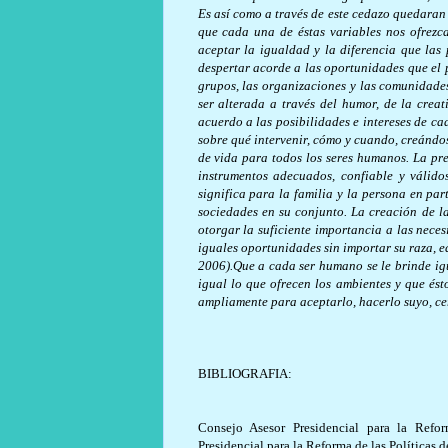
Es así como a través de este cedazo quedaran
que cada una de éstas variables nos ofrezca
aceptar la igualdad y la diferencia que las 
despertar acorde a las oportunidades que el p
grupos, las organizaciones y las comunidades
ser alterada a través del humor, de la creat
acuerdo a las posibilidades e intereses de cad
sobre qué intervenir, cómo y cuando, creándo
de vida para todos los seres humanos. La p
instrumentos adecuados, confiable y válidos
significa para la familia y la persona en par
sociedades en su conjunto. La creación de l
otorgar la suficiente importancia a las nec
iguales oportunidades sin importar su raza, 
2006).Que a cada ser humano se le brinde igu
igual lo que ofrecen los ambientes y que és
ampliamente para aceptarlo, hacerlo suyo, ce
BIBLIOGRAFIA:
Consejo Asesor Presidencial para la Refor
Presidencial para la Reforma de las Políticas de