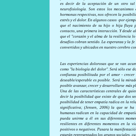
es decir de la aceptación de un otro tal 
neurofisiología. Son estos los mecanismos
hormonas respectivas, nos ofrecen la posibili
estrés y el dolor. En algunos casos -por ejemp
que el nacimiento de su hijo o hija fluya
contacto, una primera interacción. Y desde a
que el "corazón y el alma de la resiliencia lo
desafíos cobran sentido. La esperanza y la fe
convertidos y ubicados en nuestro cerebro co
Las experiencias dolorosas que se van acum
como "la biología del dolor". Será sólo ese d
confianza posibilitada por el amor - crecer
deseable/esperable es posible. Será la mirad
posible avanzar, crecer y desarrollarse más 
Una de las características centrales de qui
decir la posibilidad que existe de que dos s
posibilidad de tener empatía radica en la rel
significativa; (Jensen, 2006) la que se ha
humanas radican en la capacidad de empatía.
pueda unirme a él en sus diferentes momen
resilientes en diferentes momentos en la v
positivos o negativos. Pasara la manifestaci
estarán representados los grupos sociales, cu