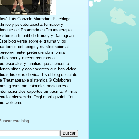
José Luis Gonzalo Marrodán. Psicólogo
clínico y psicoterapeuta, formador y
docente del Postgrado en Traumaterapia
Sistémica-Infantil de Barudy y Dantagnan.
Este blog versa sobre el trauma y los
trastornos del apego y su afectación al
cerebro-mente, pretendiendo informar,
reflexionar y ofrecer recursos a
profesionales y familias que atienden o
tienen niños y adolescentes que han vivido
duras historias de vida. Es el blog oficial de
la Traumaterapia sistémica.® Colaboran
prestigiosos profesionales nacionales e
internacionales expertos en trauma. Mi más
cordial bienvenida. Ongi etorri guztioi. You
are wellcome.
Buscar este blog