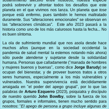
sostenimiento afectivo entre nosotros, nuestra especie
podrá sobrevivir y afrontar todos los desafíos que este
planeta en el que vivimos nos lanza. Un planeta que
tose
porque está
enfermo
, pues también le hemos maltratado
duramente. Sus “alteraciones emocionales” se observan en
las “alteraciones climáticas”. Este año 2023 pasará a la
historia como uno de los más calurosos hasta la fecha... No
es buen síntoma.
La ola de sufrimiento mundial que nos asola desde hace
muchos años (aunque en la sociedad occidental la
pandemia de salud mental la estemos notando más ahora)
sólo puede atenderse y sujetarse desde la solidaridad
humana. Personas que calladamente ("manada de hombres
y mujeres buenos y buenas", como dice
Jorge Barudy
) se
ocupan del bienestar, y de proveer buenos tratos a otros
seres humanos, especialmente a los más vulnerables y
vulnerados. Nuestra supervivencia está decididamente
arraigada en "el poder del apego grupal", por lo que las
palabras de
Arturo Ezquerro
(2023), psiquiatra y discípulo
de nuestro querido
John Bowlby
, sobre la fuerza de los
grupos, formales e informales, tienen mucho sentido para
nosotros: "
El apego de persona a grupo incluye algunas de