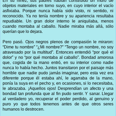
En su niñez, sus padres habían construido un muro de
objetos materiales en torno suyo, en cuyo interior el vacío
asfixiaba. Porque nunca había sido visto, ni sentido, ni
reconocido. Ya no tenía nombre y su apariencia resultaba
repudiable. Un gran dolor interno le aniquilaba, menos
cuando montaba al caballo. Nadie miraba más allá, sólo
querían que lo dejara.
Pero pasó. Ojos negros plenos de compasión le miraron:
“Dime tu nombre” “¿Mi nombre?” “Tengo un nombre, no soy
atravesado por la multitud”. Entonces entendió “por qué el
dolor” y no “por qué montaba al caballo”. Bondad amorosa
que, cogida de la mano entró, en su interior como nadie
nunca lo había hecho. Juntos transitaron por el paisaje más
horrible que nadie pudo jamás imaginar, pero esta vez era
diferente porque él estaba ahí, le agarraba de la mano,
ponía la suya en el pecho y, en ocasiones, si lo necesitaba,
le abrazaba. ¡Aquellos ojos! Desprendían un afecto y una
bondad tan profunda que al fin pudo sentir. Y sanar. Llegar
al verdadero yo, recuperar el poder perdido, al genuino y
puro yo que todos tenemos antes de que otros seres
humanos lo destrocen.