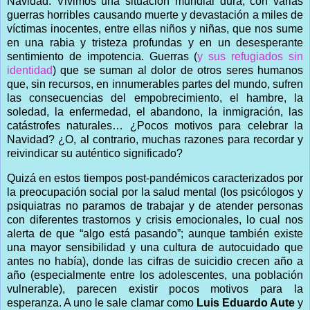
Navidad. Vivimos una situación mundial dura, con varias
guerras horribles causando muerte y devastación a miles de
víctimas inocentes, entre ellas niños y niñas, que nos sume
en una rabia y tristeza profundas y en un desesperante
sentimiento de impotencia. Guerras (
y sus refugiados sin
identidad
) que se suman al dolor de otros seres humanos
que, sin recursos, en innumerables partes del mundo, sufren
las consecuencias del empobrecimiento, el hambre, la
soledad, la enfermedad, el abandono, la inmigración, las
catástrofes naturales… ¿Pocos motivos para celebrar la
Navidad? ¿O, al contrario, muchas razones para recordar y
reivindicar su auténtico significado?
Quizá en estos tiempos post-pandémicos caracterizados por
la preocupación social por la salud mental (los psicólogos y
psiquiatras no paramos de trabajar y de atender personas
con diferentes trastornos y crisis emocionales, lo cual nos
alerta de que “algo está pasando”; aunque también existe
una mayor sensibilidad y una cultura de autocuidado que
antes no había), donde las cifras de suicidio crecen año a
año (especialmente entre los adolescentes, una población
vulnerable), parecen existir pocos motivos para la
esperanza. A uno le sale clamar como
Luis Eduardo Aute
y