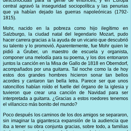
desconocidas para la gente de entonces, y en Europa
central agravó la inseguridad sociopolítica y las penurias
que ya habían dejado las guerras napoleónicas (1792-
1815).
Mohr, nacido en la pobreza como hijo ilegítimo en
Salzburgo, la ciudad natal del legendario Mozart, pudo
hacer carrera gracias a la ayuda de un vicario que descubrió
su talento y lo promovió. Aparentemente, fue Mohr quien le
pidió a Gruber, un maestro de escuela y organista,
componer una melodía para su poema, y los dos entonaron
juntos la canción en la Misa de Gallo de 1818 en Oberndorf,
acompañados por una guitarra. Tal noche como la de hoy
estos dos grandes hombres hicieron sonar tan bellos
acordes y cantaron tan bella letra. Parece ser que unos
ratoncillos habían roído el fuelle del órgano de la iglesia y
tuvieron que crear una canción de Navidad para ser
interpretada a guitarra. ¿Gracias a estos roedores tenemos
el villancico más bonito del mundo?
Poco después los caminos de los dos amigos se separaron,
sin imaginar la gigantesca expansión de la audiencia que
iba a tener su obra conjunta gracias, sobre todo, a familias