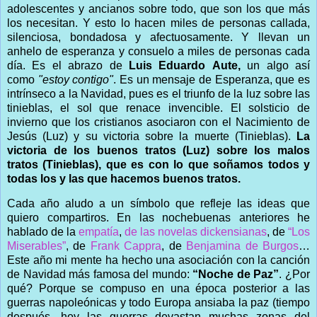
adolescentes y ancianos sobre todo, que son los que más
los necesitan. Y esto lo hacen miles de personas callada,
silenciosa, bondadosa y afectuosamente. Y llevan un
anhelo de esperanza y consuelo a miles de personas cada
día. Es el abrazo de
Luis Eduardo Aute,
un algo así
como
"estoy contigo"
. Es un mensaje de Esperanza, que es
intrínseco a la Navidad, pues es el triunfo de la luz sobre las
tinieblas, el sol que renace invencible. El solsticio de
invierno que los cristianos asociaron con el Nacimiento de
Jesús (Luz) y su victoria sobre la muerte (Tinieblas).
La
victoria de los buenos tratos (Luz) sobre los malos
tratos (Tinieblas), que es con lo que soñamos todos y
todas los y las que hacemos buenos tratos.
Cada año aludo a un símbolo que refleje las ideas que
quiero compartiros. En las nochebuenas anteriores he
hablado de la
empatía
,
de las novelas dickensianas
, de
“Los
Miserables”
, de
Frank Cappra
, de
Benjamina de Burgos
…
Este año mi mente ha hecho una asociación con la canción
de Navidad más famosa del mundo:
“Noche de Paz”
. ¿Por
qué? Porque se compuso en una época posterior a las
guerras napoleónicas y todo Europa ansiaba la paz (tiempo
después, hoy las guerras devastan muchas zonas del