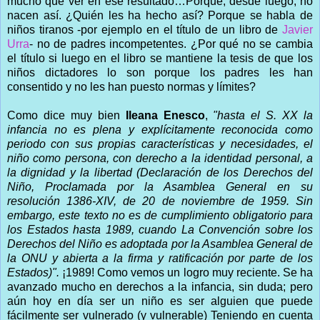
mucho que ver en ese resultado…Porque, desde luego, no
nacen así. ¿Quién les ha hecho así? Porque se habla de
niños tiranos -por ejemplo en el título de un libro de
Javier
Urra
- no de padres incompetentes. ¿Por qué no se cambia
el título si luego en el libro se mantiene la tesis de que los
niños dictadores lo son porque los padres les han
consentido y no les han puesto normas y límites?
Como dice muy bien
Ileana Enesco
,
"hasta el S. XX la
infancia no es plena y explícitamente reconocida como
periodo con sus propias características y necesidades, el
niño como persona, con derecho a la identidad personal, a
la dignidad y la libertad (Declaración de los Derechos del
Niño, Proclamada por la Asamblea General en su
resolución 1386-XIV, de 20 de noviembre de 1959. Sin
embargo, este texto no es de cumplimiento obligatorio para
los Estados hasta 1989, cuando La Convención sobre los
Derechos del Niño es adoptada por la Asamblea General de
la ONU y abierta a la firma y ratificación por parte de los
Estados)".
¡1989! Como vemos un logro muy reciente. Se ha
avanzado mucho en derechos a la infancia, sin duda; pero
aún hoy en día ser un niño es ser alguien que puede
fácilmente ser vulnerado (y vulnerable) Teniendo en cuenta