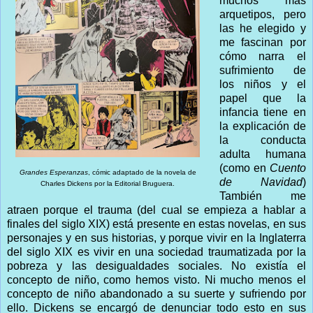
muchos más
arquetipos, pero
las he elegido y
me fascinan por
cómo narra el
sufrimiento de
los niños y el
papel que la
infancia tiene en
la explicación de
la conducta
adulta humana
(como en
Cuento
Grandes Esperanzas
, cómic adaptado de la novela de
de Navidad
)
Charles Dickens por la Editorial Bruguera.
También me
atraen porque el trauma (del cual se empieza a hablar a
finales del siglo XIX) está presente en estas novelas, en sus
personajes y en sus historias, y porque vivir en la Inglaterra
del siglo XIX es vivir en una sociedad traumatizada por la
pobreza y las desigualdades sociales. No existía el
concepto de niño, como hemos visto. Ni mucho menos el
concepto de niño abandonado a su suerte y sufriendo por
ello. Dickens se encargó de denunciar todo esto en sus