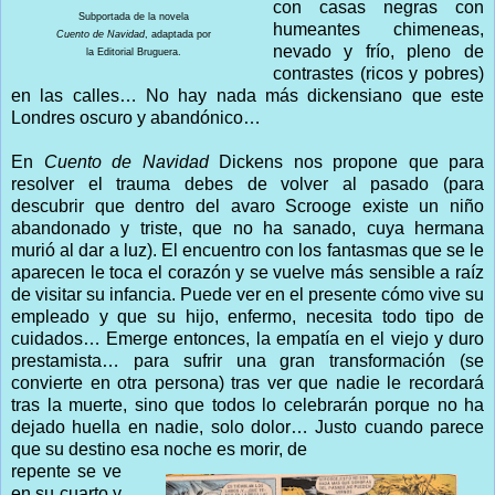
con casas negras con
Subportada de la novela
humeantes chimeneas,
Cuento de Navidad
, adaptada por
nevado y frío, pleno de
la Editorial Bruguera.
contrastes (ricos y pobres)
en las calles… No hay nada más dickensiano que este
Londres oscuro y abandónico…
En
Cuento de Navidad
Dickens nos propone que para
resolver el trauma debes de volver al pasado (para
descubrir que dentro del avaro Scrooge existe un niño
abandonado y triste, que no ha sanado, cuya hermana
murió al dar a luz). El encuentro con los fantasmas que se le
aparecen le toca el corazón y se vuelve más sensible a raíz
de visitar su infancia. Puede ver en el presente cómo vive su
empleado y que su hijo, enfermo, necesita todo tipo de
cuidados… Emerge entonces, la empatía en el viejo y duro
prestamista… para sufrir una gran transformación (se
convierte en otra persona) tras ver que nadie le recordará
tras la muerte, sino que todos lo celebrarán porque no ha
dejado huella en nadie, solo dolor… Justo cuando parece
que su destino esa noche es morir, de
repente se ve
en su cuarto y