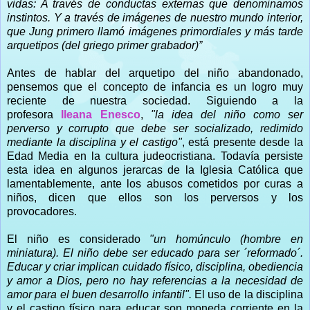
vidas: A través de conductas externas que denominamos
instintos. Y a través de imágenes de nuestro mundo interior,
que Jung primero llamó imágenes primordiales y más tarde
arquetipos (del griego primer grabador)”
Antes de hablar del arquetipo del niño abandonado,
pensemos que el concepto de infancia es un logro muy
reciente de nuestra sociedad. Siguiendo a la
profesora
Ileana Enesco
,
"la idea del niño como ser
perverso y corrupto que debe ser socializado, redimido
mediante la disciplina y el castigo"
, está presente desde la
Edad Media en la cultura judeocristiana. Todavía persiste
esta idea en algunos jerarcas de la Iglesia Católica que
lamentablemente, ante los abusos cometidos por curas a
niños, dicen que ellos son los perversos y los
provocadores.
El niño es considerado
"un homúnculo (hombre en
miniatura). El niño debe ser educado para ser ´reformado´.
Educar y criar implican cuidado físico, disciplina, obediencia
y amor a Dios, pero no hay referencias a la necesidad de
amor para el buen desarrollo infantil".
El uso de la disciplina
y el castigo físico para educar son moneda corriente en la