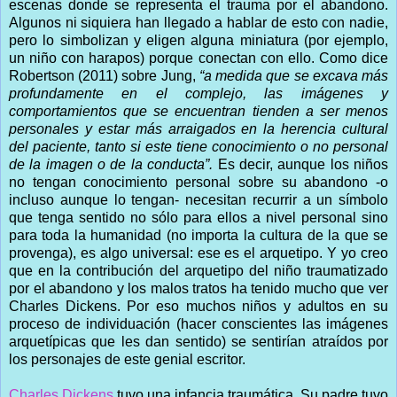
escenas donde se representa el trauma por el abandono.
Algunos ni siquiera han llegado a hablar de esto con nadie,
pero lo simbolizan y eligen alguna miniatura (por ejemplo,
un niño con harapos) porque conectan con ello. Como dice
Robertson (2011) sobre Jung,
“a medida que se excava más
profundamente en el complejo, las imágenes y
comportamientos que se encuentran tienden a ser menos
personales y estar más arraigados en la herencia cultural
del paciente, tanto si este tiene conocimiento o no personal
de la imagen o de la conducta”.
Es decir, aunque los niños
no tengan conocimiento personal sobre su abandono -o
incluso aunque lo tengan- necesitan recurrir a un símbolo
que tenga sentido no sólo para ellos a nivel personal sino
para toda la humanidad (no importa la cultura de la que se
provenga), es algo universal: ese es el arquetipo. Y yo creo
que en la contribución del arquetipo del niño traumatizado
por el abandono y los malos tratos ha tenido mucho que ver
Charles Dickens. Por eso muchos niños y adultos en su
proceso de individuación (hacer conscientes las imágenes
arquetípicas que les dan sentido) se sentirían atraídos por
los personajes de este genial escritor.
Charles Dickens
tuvo una infancia traumática. Su padre tuvo