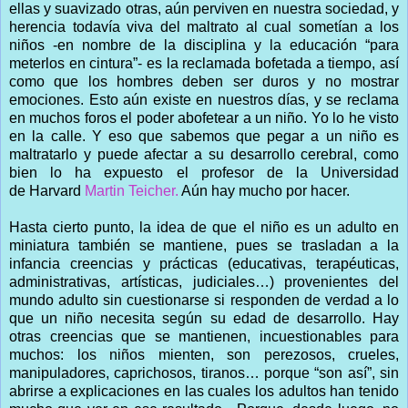
ellas y suavizado otras, aún perviven en nuestra sociedad, y
herencia todavía viva del maltrato al cual sometían a los
niños -en nombre de la disciplina y la educación “para
meterlos en cintura”- es la reclamada bofetada a tiempo, así
como que los hombres deben ser duros y no mostrar
emociones. Esto aún existe en nuestros días, y se reclama
en muchos foros el poder abofetear a un niño. Yo lo he visto
en la calle. Y eso que sabemos que pegar a un niño es
maltratarlo y puede afectar a su desarrollo cerebral, como
bien lo ha expuesto el profesor de la Universidad
de Harvard
Martin Teicher.
Aún hay mucho por hacer.
Hasta cierto punto, la idea de que el niño es un adulto en
miniatura también se mantiene, pues se trasladan a la
infancia creencias y prácticas (educativas, terapéuticas,
administrativas, artísticas, judiciales…) provenientes del
mundo adulto sin cuestionarse si responden de verdad a lo
que un niño necesita según su edad de desarrollo. Hay
otras creencias que se mantienen, incuestionables para
muchos: los niños mienten, son perezosos, crueles,
manipuladores, caprichosos, tiranos… porque “son así”, sin
abrirse a explicaciones en las cuales los adultos han tenido