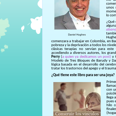
coment
unos 
moment
lo co
¿Qué o
algun
aband
tambi
Daniel Hughes
Hughes
comenzara a trabajar en Colombia, en Barr
pobreza y la deprivación a todos los nive
clásicas terapias no servían para est
accediendo a diversos autores, los gran
Perry
(
a quien ya dedicamos un post)
y 
Modelo de Tres Bloques de Barudy y Da
lógica basada en el desarrollo del cere
tratar los trastornos del apego y el traum
¿Qué tiene este libro para ser una joya?
Prime
llamad
con u
psicó
llega 
pues e
hilo 
final
(hoga