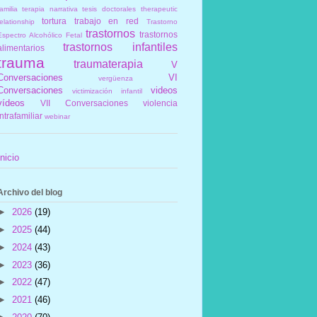
amilia
terapia narrativa
tesis doctorales
therapeutic
tortura
trabajo en red
elationship
Trastorno
trastornos
trastornos
Espectro Alcohólico Fetal
trastornos infantiles
alimentarios
trauma
traumaterapia
V
Conversaciones
VI
vergüenza
Conversaciones
videos
victimización infantil
vídeos
VII Conversaciones
violencia
intrafamiliar
webinar
Inicio
Archivo del blog
►
2026
(19)
►
2025
(44)
►
2024
(43)
►
2023
(36)
►
2022
(47)
►
2021
(46)