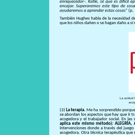
enriquecedor-. Katie, sé que es difícil
encajar. Superaremos este tipo de cosa
ayudaremos a aprender estas cosas”
(p.
También Hughes habla de la necesidad de 
que los niños dañen o se hagan daño a sí
La actitud
acog
(3)
La terapia.
Me ha sorprendido porque l
se abordan los aspectos que hay que ir tr
acogedora y el trabajador social. En las 
aplica este mismo método): ALEGRÍA
intervenciones donde a través del juego 
acogedora. Otra técnica terapéutica que 