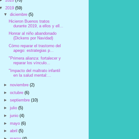
►
2020
(70)
▼
2019
(59)
▼
diciembre
(5)
Hicieron Buenos tratos
durante 2019, a ellos y ell...
Honrar al niño abandonado
(Dickens por Navidad)
Cómo reparar el trastorno del
apego: estrategias p...
"Primera alianza: fortalecer y
reparar los vínculo...
"Impacto del maltrato infantil
en la salud mental:...
►
noviembre
(2)
►
octubre
(6)
►
septiembre
(10)
►
julio
(5)
►
junio
(4)
►
mayo
(6)
►
abril
(5)
►
marzo
(4)