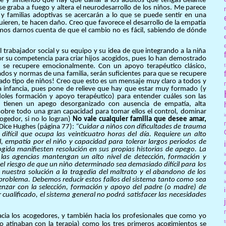
e y sintiendo que hay que dañar a los adultos que tengas delante
 se graba a fuego y altera el neurodesarrollo de los niños. Me parece
 familias adoptivas se acercarán a lo que se puede sentir en una
uieren, te hacen daño. Creo que favorece el desarrollo de la empatía
amos darnos cuenta de que el cambio no es fácil, sabiendo de dónde
l trabajador social y su equipo y su idea de que integrando a la niña
or su competencia para criar hijos acogidos, pues lo han demostrado
a se recupere emocionalmente. Con un apoyo terapéutico clásico,
ados y normas de una familia, serán suficientes para que se recupere
nado tipo de niños! Creo que esto es un mensaje muy claro a todos y
 la infancia, pues pone de relieve que hay que estar muy formado (y
ndoles formación y apoyo terapéutico) para entender cuáles son las
 tienen un apego desorganizado con ausencia de empatía, alta
 sobre todo una gran capacidad para tomar ellos el control, dominar
cogedor, si no lo logran)
No vale cualquier familia que desee amar,
ice Hughes (página 77):
“Cuidar a niños con dificultades de trauma
fícil que ocupa las veinticuatro horas del día. Requiere un alto
 empatía por el niño y capacidad para tolerar largos periodos de
ogida manifiesten resolución en sus propias historias de apego. La
las agencias mantengan un alto nivel de detección, formación y
el riesgo de que un niño determinado sea demasiado difícil para los
nuestra solución a la tragedia del maltrato y el abandono de los
roblema. Debemos reducir estos fallos del sistema tanto como sea
zar con la selección, formación y apoyo del padre (o madre) de
cualificado, el sistema general no podrá satisfacer las necesidades
cia los acogedores, y también hacia los profesionales que como yo
 atinaban con la terapia) como los tres primeros acogimientos se