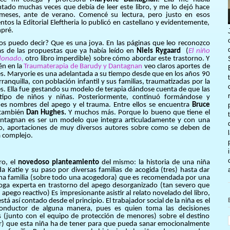
ado muchas veces que debía de leer este libro, y me lo dejó hace
meses, ante de verano. Comencé su lectura, pero justo en esos
os la Editorial Eleftheria lo publicó en castellano y evidentemente,
mpré.
s puedo decir? Que es una joya. En las páginas que leo reconozco
as de las propuestas que ya había leído en
Niels Rygaard
(
El niño
onado,
otro libro imperdible) sobre cómo abordar este trastorno. Y
én en la
Traumaterapia de Barudy y Dantagnan
veo claros aportes de
. Maryorie es una adelantada a su tiempo desde que en los años 90
anquilla, con población infantil y sus familias, traumatizadas por la
les. Ella fue gestando su modelo de terapia dándose cuenta de que las
e tipo de niños y niñas. Posteriormente, continuó formándose y
des nombres del apego y el trauma. Entre ellos se encuentra
Bruce
también
Dan Hughes.
Y muchos más. Porque lo bueno que tiene el
ntagnan es ser un modelo que integra articuladamente y con una
bro, aportaciones de muy diversos autores sobre como se deben de
a complejo.
ro, el
novedoso planteamiento
del mismo: la historia de una niña
a Katie y su paso por diversas familias de acogida (tres) hasta dar
na familia (sobre todo una acogedora) que es recomendada por una
loga experta en trastorno del apego desorganizado (tan severo que
a apego reactivo) Es impresionante asistir al relato novelado del libro,
stá así contado desde el principio. El trabajador social de la niña es el
conductor de alguna manera, pues es quien toma las decisiones
es (junto con el equipo de protección de menores) sobre el destino
r) que esta niña ha de tener para que pueda sanar emocionalmente