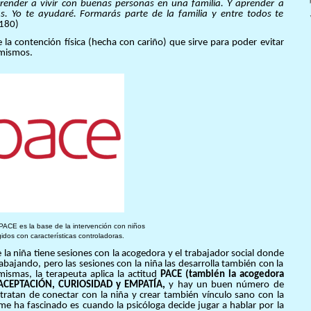
 aprender a vivir con buenas personas en una familia. Y aprender a
s. Yo te ayudaré. Formarás parte de la familia y entre todos te
 180)
la contención física (hecha con cariño) que sirve para poder evitar
 mismos.
 PACE es la base de la intervención con niños
idos con características controladoras.
a niña tiene sesiones con la acogedora y el trabajador social donde
abajando, pero las sesiones con la niña las desarrolla también con la
mismas, la terapeuta aplica la actitud
PACE (también la acogedora
, ACEPTACIÓN, CURIOSIDAD y EMPATÍA,
y hay un buen número de
tratan de conectar con la niña y crear también vínculo sano con la
me ha fascinado es cuando la psicóloga decide jugar a hablar por la