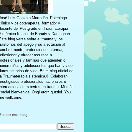
José Luis Gonzalo Marrodán. Psicólogo
clínico y psicoterapeuta, formador y
docente del Postgrado en Traumaterapia
Sistémica-Infantil de Barudy y Dantagnan.
Este blog versa sobre el trauma y los
trastornos del apego y su afectación al
cerebro-mente, pretendiendo informar,
reflexionar y ofrecer recursos a
profesionales y familias que atienden o
tienen niños y adolescentes que han vivido
duras historias de vida. Es el blog oficial de
la Traumaterapia sistémica.® Colaboran
prestigiosos profesionales nacionales e
internacionales expertos en trauma. Mi más
cordial bienvenida. Ongi etorri guztioi. You
are wellcome.
Buscar este blog