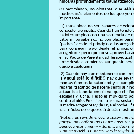
niños/as profundamente traumatizados
Os recomiendo, no obstante, que leáis 
muchos más elementos de los que yo n
importante.
(1) Estos niños no son capaces de valo
conocido la empatía. Cuando han tenido a
ha interrumpido con una secuencia de ma
Estos niños saben cómo complacer para d
"padres" desde el principio a los acoge
para conseguir algo desde el principi
acogedores
pero que no se aprovecharán
en su Pauta de Parentalidad Terapéutica) 
firme desde el comienzo, aunque sin perder
quicio a cualquiera.
(2) Cuando hay que mantenerse con firm
(
¡¡y aquí está lo difícil!!
) hay que lleva
mantuviéramos la autoridad y el cumpli
repara), tratando de hacerle sentir al niño
actuar la distancia emocional que el niñ
escalada y lucha. Y esto es muy duro por
contra el niño. En el libro, tras una sesi
la madre acogedora y ¡le raya el coche...!
va al núcleo de lo que está detrás mostr
“Katie, has rayado el coche ¡Estoy muy 
porque nos enfademos entre nosotros ¡
puedes gritar y gemir y llorar… o decírme
y no se movió. Entonces Jackie respiró 