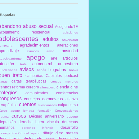
Etiquetas
abandono
abuso sexual
AcogiendoTE
acogimiento residencial
adicciones
adolescentes
adultos
adversidad
agradecimientos
alteraciones
temprana
ansiedad
aprendizaje
alumnos
amor
apego
artículos
arte
apaciguamiento
atención
autocontrol
autoestima
Aute
avisos
biografías
autolesiones
bebés
books
buen trato
campañas
Capítulos podcast
cartas terapéuticas
cartas
centros menores
ciencia
cine
centros reforma
cerebro
ciberacoso
colegios
comunicados
conferencias
congresos
consejos
coronavirus
crianza
cuentos
terapéutica
culpa
curso
cuestionarios
Curso apego jornada formación Conversaciones
cursos
Décimo aniversario
trauma
deporte
depresión
derecho buen vínculo
derechos
desarrollo
humanos
derechos infancia
diez meses
dibujo
desorganización del apego
diez firmas
diplomado
disociación
discos