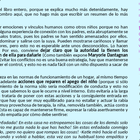
?
f
el libro entero, porque se explica mucho más detenidamente, hay
r
ombro aquí, que no hago más que escribir un resumen de lo más
rar emociones y vínculos humanos como otros niños porque no han
lguna experiencia de conexión con los padres, esta abruptamente se
los tratos, pues los padres se han sentido amenazados por ellos.
ominar y salirse con la suya. Pueden mostrarse cariñosos y llamar
dores, pero esto no es esperable ante unos desconocidos. Lo hacen
o. Por eso, conviene
dejar claro que la autoridad la tienen los
 de ella para dañarle
(Como también expone
Maryorie Dantagnan
Evitar los conflictos no es una buena estrategia, hay que mantenerse
 el control, y esto no es nada fácil con un niño dispuesto a sacar de
eza en las normas de funcionamiento de un hogar, al mismo tiempo
r adelante
acciones que reparen el apego del niño
(porque si sólo
miento de la norma sólo sería modificación de conducta y esto no
 que sabemos lo que le ocurre a nivel interno. Esto evitaría a la larga
o trataría de poner con estas acciones y la consiguiente entrada en
que hay que ser muy equilibrado para no estallar y actuar la rabia
ón muy provechosa de terapia, la niña, removida también, actúa contra
 Esta es capaz de mantenerse firme, expresar la rabia asertivamente y
ando empatía por cómo debe sentirse:
enfadada! En esta casa no estropeamos las cosas de los demás solo
No me gusta nada lo que has hecho! Sin estas enfadada conmigo
lo, ¡pero no quiero que rompas las cosas! -Katie miró hacia el suelo
hondo y volvió a hablar, esta vez con su habitual tono empático y