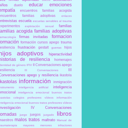
educar
emociones
niños
duelo
empatía
encuentros familias acogida
encuentros familias adoptivas
enlaces
entrevistas
escuela
escuelas sensibles al trauma
familias
experimentos
explotación sexual
familias acogida
familias adoptivas
formacion
firmas invitadas
farmacología
formación
formación cursos apego trauma
frustración
resiliencia
gestalt
hijos
guerras
hijos adoptivos
hiperactividad
historias de resiliencia
homenajes
II Conversaciones apego
identidad de género
IFIV
III
resiliencia
III Conversaciones
Conversaciones apego y resiliencia
ikastola
información
ikastolas
inmigración
inteligencia
instrumento
inteligencia artificial
emocional
inteligencia emocional buenos tratos
ikastolas colegios profesores vídeos información
inteligencia emocional buenos tratos profesores vídeos
investigación
IV Conversaciones
libros
jornadas
juegos
juego
juzgado
malos tratos
maltrato
maestros
Manual de
traumaterapia
mayores
menores infractores