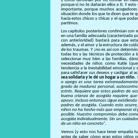
y cómo terminan por no confiar en nadi
porque si no te dañarán ellos a ti. Y esto
importante, porque muchos acogedores y
situación donde los que te dicen que te q
hacia estos chicos y chicas y el que pod
partimos.
Los capítulos posteriores continúan con e
en una familia adecuada (caracterizada p
con anterioridad) bastará para que est
además, y el amor y la estructura de cuid
de los traumas. Y ¡no es así con determi
todas los y las técnicos de protección a
seleccionar muy bien a las familias, dá
necesidades de niños como Katie (que
tendencia a la inestabilidad emocional y
para satisfacer sus deseos y castigar al a
sea solidaria y le dé un hogar a un niño.
D
o apego es una tarea extremadamente di
grado de madurez personal, autocontrol,
estrés. Requiere que estos padres de ac
buena crianza de acogida requiere que 
apoyo. Incluso entonces sigue existiendo 
padres de acogida. Cuando esto ocurre, 
niños no ha hecho más que empeorar el p
posible. Nuestro compromiso debe comen
acogida individualmente. Sin un cuidador 
de un niño en concreto”.
Vemos (y esto nos hace tener empatía ha
antes de saber cómo eran estos niños no