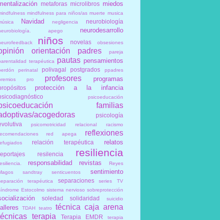
mentalización
miedos
metaforas
microlibros
mindfulness
mindfulness para niños/as
muerte
musica
Navidad
neurobiología
música
negligencia
neurodesarrollo
neurobiología. apego
niños
novelas
neurofeedback
obsesiones
opinión
orientación
padres
pareja
pautas
pensamientos
parentalidad terapéutica
polivagal
postgrados
perdón
perinatal
ppadres
profesores
programas
premios
pro
protección a la infancia
propósitos
psicodiagnóstico
psicoeducación
psicoeducación familias
adoptivas/acogedoras
psicología
evolutiva
psicomotricidad relacional
racismo
reflexiones
recomendaciones
red apega
relatos
relación terapéutica
refugiados
resiliencia
reportajes
resilencia
responsabilidad
revistas
esiliencia.
Reyes
sentimiento
Magos
sandtray
senticuentos
separaciones
separación terapéutica
series TV
síndrome Estocolmo
sistema nervioso
sobreprotección
socialización
soledad
solidaridad
suicidio
técnica caja arena
talleres
TDAH
teatro
técnicas
terapia
Terapia EMDR
terapia