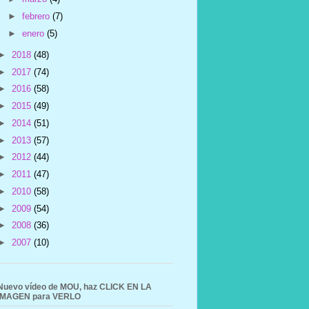
►
febrero
(7)
►
enero
(5)
►
2018
(48)
►
2017
(74)
►
2016
(58)
►
2015
(49)
►
2014
(51)
►
2013
(57)
►
2012
(44)
►
2011
(47)
►
2010
(58)
►
2009
(54)
►
2008
(36)
►
2007
(10)
Nuevo vídeo de MOU, haz CLICK EN LA
IMAGEN para VERLO