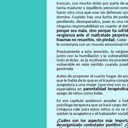
truncan, con mucho dolor por parte de 
tanta madurez y equilibrio personal com
hacer otra cosa que usar las defensas que
domina. Cuando hay una lucha de poder,
perdiendo, desesperados, pues es una ni
ninguna responsabilidad en cuanto al d
porque sea mala, sino porque ha sufri
vergüenza ante el maltratado perpetra
traumas no
resueltos,
sin piedad.
Ceder 
le conectaría con un mundo emocional in
Precisamente a esta emoción, la vergüen
junto con la humillación y la vulnerabil
todo el dolor, es la motivación inconscient
vulnerable en este sentido cuando pued
ganársela.
Antes de proponer el cuarto hogar de acog
que le habla de lo que es el trauma compl
acogedora a una mujer (que vive con su p
especialista en
parentalidad terapéutica
apego de niños como katie.
En ese capítulo podemos acceder a toda
psicóloga terapeuta que se hará cargo del
(ninguna vale para estos niños si no se 
asisten la acogedora y el trabajador social)
¿Cuáles son los aspectos más import
desorganizado controlador punitivo? ¿C