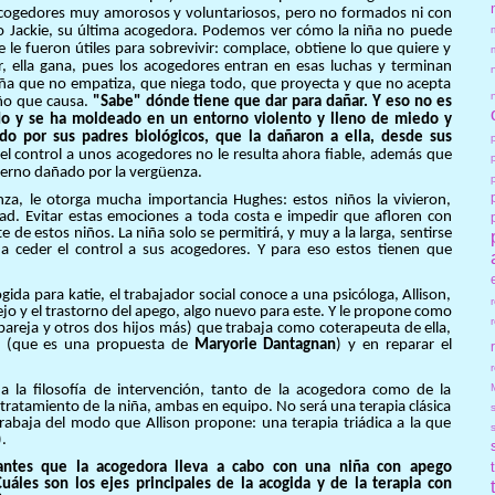
acogedores muy amorosos y voluntariosos, pero no formados ni con
o Jackie, su última acogedora. Podemos ver cómo la niña no puede
 le fueron útiles para sobrevivir: complace, obtiene lo que quiere y
 ella gana, pues los acogedores entran en esas luchas y terminan
ña que no empatiza, que niega todo, que proyecta y que no acepta
año que causa.
"Sabe" dónde tiene que dar para dañar. Y eso no es
do y se ha moldeado en un entorno violento y lleno de miedo y
do por sus padres biológicos, que la dañaron a ella, desde sus
el control a unos acogedores no le resulta ahora fiable, además que
terno dañado por la vergüenza.
za, le otorga mucha importancia Hughes: estos niños la vivieron,
idad. Evitar estas emociones a toda costa e impedir que afloren con
e de estos niños. La niña solo se permitirá, y muy a la larga, sentirse
a ceder el control a sus acogedores. Y para eso estos tienen que
ida para katie, el trabajador social conoce a una psicóloga, Allison,
ejo y el trastorno del apego, algo nuevo para este. Y le propone como
areja y otros dos hijos más) que trabaja como coterapeuta de ella,
(que es una propuesta de
Maryorie Dantagnan
) y en reparar el
r
 la filosofía de intervención, tanto de la acogedora como de la
 tratamiento de la niña, ambas en equipo. No será una terapia clásica
trabaja del modo que Allison propone: una terapia triádica a la que
.
antes que la acogedora lleva a cabo con una niña con apego
uáles son los ejes principales de la acogida y de la terapia con