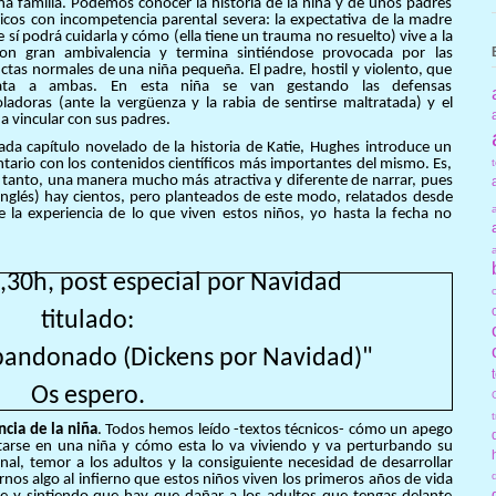
na familia. Podemos conocer la historia de la niña y de unos padres
gicos con incompetencia parental severa: la expectativa de la madre
 sí podrá cuidarla y cómo (ella tiene un trauma no resuelto) vive a la
con gran ambivalencia y termina sintiéndose provocada por las
ctas normales de una niña pequeña. El padre, hostil y violento, que
rata a ambas. En esta niña se van gestando las defensas
oladoras (ante la vergüenza y la rabia de sentirse maltratada) y el
 a vincular con sus padres.
cada capítulo novelado de la historia de Katie, Hughes introduce un
tario con los contenidos científicos más importantes del mismo. Es,
o tanto, una manera mucho más atractiva y diferente de narrar, pues
inglés) hay cientos, pero planteados de este modo, relatados desde
e la experiencia de lo que viven estos niños, yo hasta la fecha no
,30h, post especial por Navidad
titulado:
abandonado (Dickens por Navidad)"
Os espero.
ncia de la niña
. Todos hemos leído -textos técnicos- cómo un apego
starse en una niña y cómo esta lo va viviendo y va perturbando su
al, temor a los adultos y la consiguiente necesidad de desarrollar
nos algo al infierno que estos niños viven los primeros años de vida