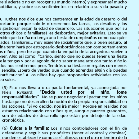
bre si acierta o no en recoger su mundo interno) y expresar así mucho
cotidiana, y sobre sus sentimientos en relación a su vida pasada y
o.
Hughes nos dice que nos centremos en la edad de desarrollo del
portante porque solo le ofreceremos las tareas, los desafíos y los
 gestionar según la edad de desarrollo. Las situaciones que por su
otros chicos o familiares) les desbordan, mejor evitarlas. Esto se ve
ecide que la niña no tenga una fiesta de cumpleaños como cualquier
ados, familiares… muy exigente socialmente que, a buen seguro, al
niña terminará por estropearlo desbordándose con comportamientos
los niños, pero he aquí cuando la empatía de la acogedora vuelve a
ener. Algo así como: “Cariño, siento que no puedas tener una fiesta
 la tengas y por el agobio de no saber manejarte con tanto niño lo
todos nos sentiremos peor. Tendrás una fiesta con regalos con menos
s sencilla. Espero de verdad que cuando aprendas algún día puedas
graré mucho” A los niños hay que proponerles actividades con los
po solos.
(5) Esto nos lleva a otra pauta fundamental, ya aconsejada por
Niels Rygaard:
"Decida usted por el niño, tome
responsabilidades".
No se puede negociar ni pactar con los niños
hasta que no desarrollen la noción de la propia responsabilidad en
las acciones. “Si yo decido, nos irá mejor” Porque en realidad nos
estamos relacionando con niños que, aunque parecen grandotes,
son de edades de desarrollo que están por debajo de la edad
cronológica.
(6)
Cuidar a la familia:
Los niños controladores con el fin de
defenderse y seguir sus propósitos (tener el control y dominar)
pueden establecer (y complacer) alianzas con el otro miembro de la