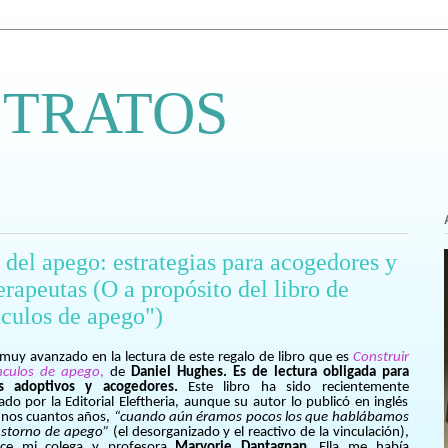
 TRATOS
 del apego: estrategias para acogedores y
erapeutas (O a propósito del libro de
nculos de apego")
muy avanzado en la lectura de este regalo de libro que es
Construir
ínculos de apego
,
de
Daniel Hughes.
Es de lectura obligada para
s adoptivos y acogedores.
Este libro ha sido recientemente
ado por la Editorial Eleftheria, aunque su autor lo publicó en inglés
unos cuantos años,
“cuando aún éramos pocos los que hablábamos
astorno de apego”
(el desorganizado y el reactivo de la vinculación),
ce mi colega y profesora
Maryorie Dantagnan
. Ella me había