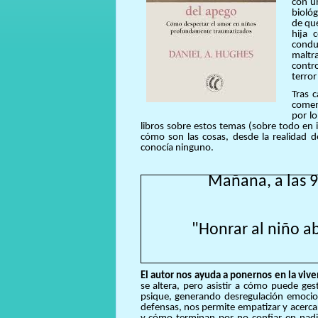
con u
bioló
de que
hija 
condu
malt
contr
terror
Tras 
comen
por l
libros sobre estos temas (sobre todo en 
cómo son las cosas, desde la realidad d
conocía ninguno.
Mañana, a las 9
"Honrar al niño 
El autor nos ayuda a ponernos en la vive
se altera, pero asistir a cómo puede ge
psique, generando desregulación emocion
defensas, nos permite empatizar y acercar