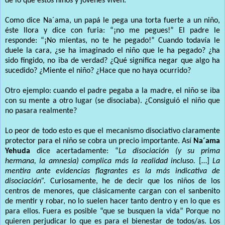
de lo que estos niños y jóvenes viven:
Como dice Na´ama, un papá le pega una torta fuerte a un niño,
éste llora y dice con furia: “¡no me pegues!” El padre le
responde: “¡No mientas, no te he pegado!” Cuando todavía le
duele la cara, ¿se ha imaginado el niño que le ha pegado? ¿ha
sido fingido, no iba de verdad? ¿Qué significa negar que algo ha
sucedido? ¿Miente el niño? ¿Hace que no haya ocurrido?
Otro ejemplo: cuando el padre pegaba a la madre, el niño se iba
con su mente a otro lugar (se disociaba). ¿Consiguió el niño que
no pasara realmente?
Lo peor de todo esto es que el mecanismo disociativo claramente
protector para el niño se cobra un precio importante. Así
Na´ama
Yehuda
dice acertadamente: “
La disociación (y su prima
hermana, la amnesia) complica más la realidad incluso.
[…]
La
mentira ante evidencias flagrantes es la más indicativa de
disociación”.
Curiosamente, he de decir que los niños de los
centros de menores, que clásicamente cargan con el sanbenito
de mentir y robar, no lo suelen hacer tanto dentro y en lo que es
para ellos. Fuera es posible “que se busquen la vida” Porque no
quieren perjudicar lo que es para el bienestar de todos/as. Los