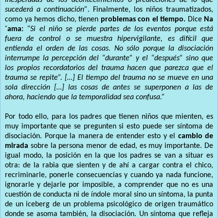
sucederá a continuación”
. Finalmente, los niños traumatizados,
como ya hemos dicho, tienen
problemas con el tiempo.
Dice
Na
´ama:
“Si el niño se pierde partes de los eventos porque está
fuera de control o se muestra hipervigilante, es difícil que
entienda el orden de las cosas. No sólo porque la disociación
interrumpe la percepción del “durante” y el “después” sino que
los propios recordatorios del trauma hacen que parezca que el
trauma se repite”. […] El tiempo del trauma no se mueve en una
sola dirección […] las cosas de antes se superponen a las de
ahora, haciendo que la temporalidad sea confusa.”
Por todo ello, para los padres que tienen niños que mienten, es
muy importante que se pregunten si esto puede ser síntoma de
disociación. Porque la manera de entender esto y el
cambio de
mirada
sobre la persona menor de edad, es muy importante. De
igual modo, la posición en la que los padres se van a situar es
otra: de la rabia que sienten y de ahí a cargar contra el chico,
recriminarle, ponerle consecuencias y cuando ya nada funcione,
ignorarle y dejarle por imposible, a comprender que no es una
cuestión de conducta ni de índole moral sino un síntoma, la punta
de un iceberg de un problema psicológico de origen traumático
donde se asoma también, la disociación. Un síntoma que refleja