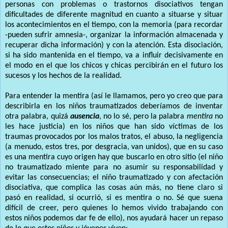
personas con problemas o trastornos disociativos tengan
dificultades de diferente magnitud en cuanto a situarse y situar
los acontecimientos en el tiempo, con la memoria (para recordar
-pueden sufrir amnesia-, organizar la información almacenada y
recuperar dicha información) y con la atención. Esta disociación,
si ha sido mantenida en el tiempo, va a influir decisivamente en
el modo en el que los chicos y chicas percibirán en el futuro los
sucesos y los hechos de la realidad.
Para entender la mentira (así le llamamos, pero yo creo que para
describirla en los niños traumatizados deberíamos de inventar
otra palabra, quizá
ausencia
, no lo sé, pero la palabra
mentira
no
les hace justicia) en los niños que han sido víctimas de los
traumas provocados por los malos tratos, el abuso, la negligencia
(a menudo, estos tres, por desgracia, van unidos), que en su caso
es una mentira cuyo origen hay que buscarlo en otro sitio (el niño
no traumatizado miente para no asumir su responsabilidad y
evitar las consecuencias; el niño traumatizado y con afectación
disociativa, que complica las cosas aún más, no tiene claro si
pasó en realidad, si ocurrió, si es mentira o no. Sé que suena
difícil de creer, pero quienes lo hemos vivido trabajando con
estos niños podemos dar fe de ello), nos ayudará hacer un repaso