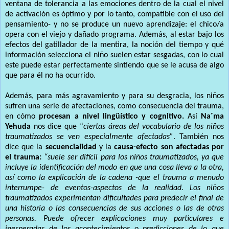
ventana de tolerancia a las emociones dentro de la cual el nivel
de activación es óptimo y por lo tanto, compatible con el uso del
pensamiento- y no se produce un nuevo aprendizaje: el chico/a
opera con el viejo y dañado programa. Además, al estar bajo los
efectos del gatillador de la mentira, la noción del tiempo y qué
información selecciona el niño suelen estar sesgadas, con lo cual
este puede estar perfectamente sintiendo que se le acusa de algo
que para él no ha ocurrido.
Además, para más agravamiento y para su desgracia, los niños
sufren una serie de afectaciones, como consecuencia del trauma,
en cómo
procesan a nivel lingüístico y cognitivo.
Así
Na´ma
Yehuda
nos dice que “
ciertas áreas del vocabulario de los niños
traumatizados se ven especialmente afectadas”
. También nos
dice que la
secuencialidad
y la
causa-efecto son afectadas por
el trauma:
“suele ser difícil para los niños traumatizados, ya que
incluye la identificación del modo en que una cosa lleva a la otra,
así como la explicación de la cadena -que el trauma a menudo
interrumpe- de eventos-aspectos de la realidad. Los niños
traumatizados experimentan dificultades para predecir el final de
una historia o las consecuencias de sus acciones o las de otras
personas. Puede ofrecer explicaciones muy particulares e
inesperadas de los acontecimientos o predicciones de lo que