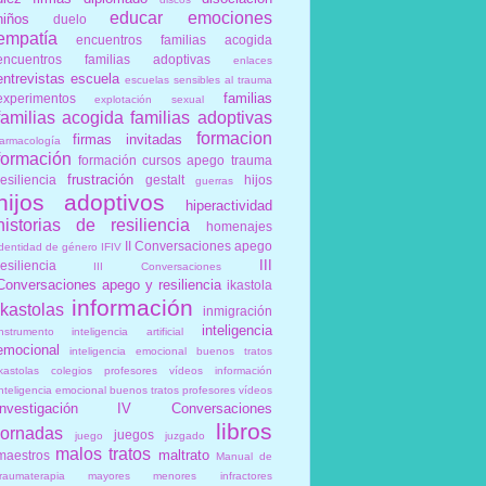
educar
emociones
niños
duelo
empatía
encuentros familias acogida
encuentros familias adoptivas
enlaces
entrevistas
escuela
escuelas sensibles al trauma
familias
experimentos
explotación sexual
familias acogida
familias adoptivas
formacion
firmas invitadas
farmacología
formación
formación cursos apego trauma
frustración
resiliencia
gestalt
hijos
guerras
hijos adoptivos
hiperactividad
historias de resiliencia
homenajes
II Conversaciones apego
identidad de género
IFIV
III
resiliencia
III Conversaciones
Conversaciones apego y resiliencia
ikastola
información
ikastolas
inmigración
inteligencia
instrumento
inteligencia artificial
emocional
inteligencia emocional buenos tratos
ikastolas colegios profesores vídeos información
inteligencia emocional buenos tratos profesores vídeos
investigación
IV Conversaciones
libros
jornadas
juegos
juego
juzgado
malos tratos
maltrato
maestros
Manual de
traumaterapia
mayores
menores infractores