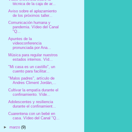
técnica de la caja de ar...
Aviso sobre el aplazamiento
de los próximos taller...
Comunicación humana y
pandemia. Vídeo del Canal
"Q...
Apuntes de la
videoconferencia
pronunciada por Ana...
Música para regular nuestros
estados internos. Víd...
"Mi casa es un castillo", un
cuento para facilitar...
"Malos padres", artículo de
Andres Climent Jordán,...
Cultivar la empatía durante el
confinamiento. Víde...
Adolescentes y resiliencia
durante el confinamient...
Cuarentena con un bebé en
casa. Vídeo del Canal "Q...
►
marzo
(9)