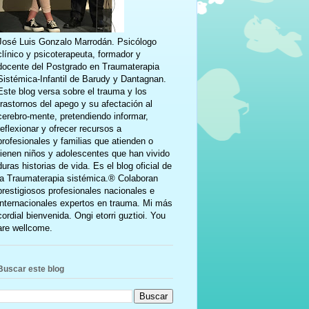
José Luis Gonzalo Marrodán. Psicólogo
clínico y psicoterapeuta, formador y
docente del Postgrado en Traumaterapia
Sistémica-Infantil de Barudy y Dantagnan.
Este blog versa sobre el trauma y los
trastornos del apego y su afectación al
cerebro-mente, pretendiendo informar,
reflexionar y ofrecer recursos a
profesionales y familias que atienden o
tienen niños y adolescentes que han vivido
duras historias de vida. Es el blog oficial de
la Traumaterapia sistémica.® Colaboran
prestigiosos profesionales nacionales e
internacionales expertos en trauma. Mi más
cordial bienvenida. Ongi etorri guztioi. You
are wellcome.
Buscar este blog