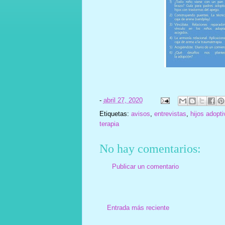
-
abril 27, 2020
Etiquetas:
avisos
,
entrevistas
,
hijos adopt
terapia
No hay comentarios:
Publicar un comentario
Entrada más reciente