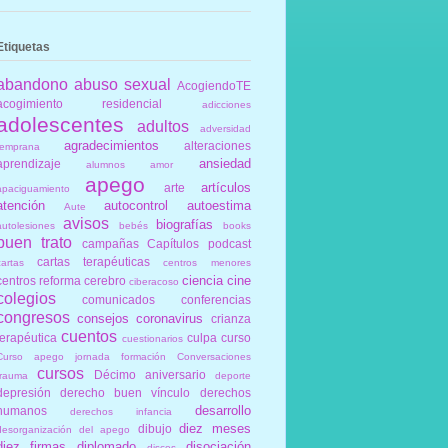
Etiquetas
abandono
abuso sexual
AcogiendoTE
acogimiento residencial
adicciones
adolescentes
adultos
adversidad
agradecimientos
alteraciones
temprana
ansiedad
aprendizaje
alumnos
amor
apego
artículos
arte
apaciguamiento
atención
autocontrol
autoestima
Aute
avisos
biografías
autolesiones
bebés
books
buen trato
campañas
Capítulos podcast
cartas terapéuticas
cartas
centros menores
ciencia
cine
centros reforma
cerebro
ciberacoso
colegios
comunicados
conferencias
congresos
consejos
coronavirus
crianza
cuentos
terapéutica
culpa
curso
cuestionarios
Curso apego jornada formación Conversaciones
cursos
Décimo aniversario
trauma
deporte
depresión
derecho buen vínculo
derechos
desarrollo
humanos
derechos infancia
diez meses
dibujo
desorganización del apego
diez firmas
diplomado
disociación
discos