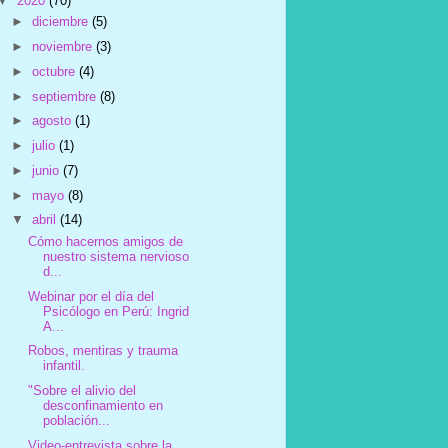
▼
2020
(70)
►
diciembre
(5)
►
noviembre
(3)
►
octubre
(4)
►
septiembre
(8)
►
agosto
(1)
►
julio
(1)
►
junio
(7)
►
mayo
(8)
▼
abril
(14)
Cómo hacernos amigos de
nuestro sistema nervioso
d...
Webinar por el día del
Psicólogo en Perú: Ingrid
A...
Robos, mentiras y trauma
infantil.
"Sobre el alivio del
desconfinamiento en
población...
Video-entrevista sobre la