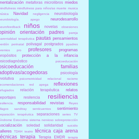
mentalización
miedos
metaforas
microlibros
mindfulness
mindfulness para niños/as
muerte
musica
Navidad
neurobiología
música
negligencia
neurodesarrollo
neurobiología. apego
niños
novelas
neurofeedback
obsesiones
opinión
orientación
padres
pareja
pautas
pensamientos
parentalidad terapéutica
polivagal
postgrados
perdón
perinatal
ppadres
profesores
programas
premios
pro
protección a la infancia
propósitos
psicodiagnóstico
psicoeducación
psicoeducación familias
adoptivas/acogedoras
psicología
evolutiva
psicomotricidad relacional
racismo
reflexiones
recomendaciones
red apega
relatos
relación terapéutica
refugiados
resiliencia
reportajes
resilencia
responsabilidad
revistas
esiliencia.
Reyes
sentimiento
Magos
sandtray
senticuentos
separaciones
separación terapéutica
series TV
síndrome Estocolmo
sistema nervioso
sobreprotección
socialización
soledad
solidaridad
suicidio
técnica caja arena
talleres
TDAH
teatro
técnicas
terapia
Terapia EMDR
terapia