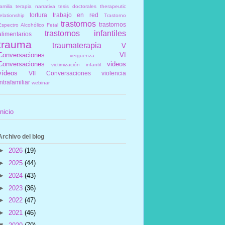
amilia
terapia narrativa
tesis doctorales
therapeutic
tortura
trabajo en red
elationship
Trastorno
trastornos
trastornos
Espectro Alcohólico Fetal
trastornos infantiles
alimentarios
trauma
traumaterapia
V
Conversaciones
VI
vergüenza
Conversaciones
videos
victimización infantil
vídeos
VII Conversaciones
violencia
intrafamiliar
webinar
Inicio
Archivo del blog
►
2026
(19)
►
2025
(44)
►
2024
(43)
►
2023
(36)
►
2022
(47)
►
2021
(46)