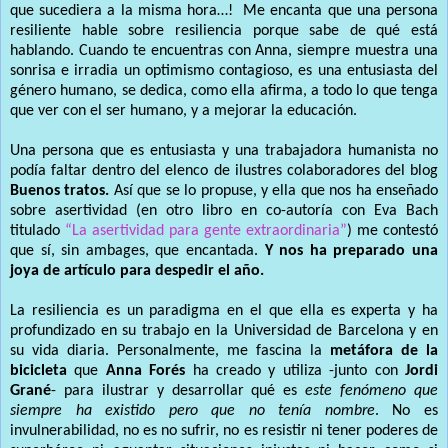
que sucediera a la misma hora…! Me encanta que una persona
resiliente hable sobre resiliencia porque sabe de qué está
hablando. Cuando te encuentras con Anna, siempre muestra una
sonrisa e irradia un optimismo contagioso, es una entusiasta del
género humano, se dedica, como ella afirma, a todo lo que tenga
que ver con el ser humano, y a mejorar la educación.
Una persona que es entusiasta y una trabajadora humanista no
podía faltar dentro del elenco de ilustres colaboradores del blog
Buenos tratos.
Así que se lo propuse, y ella que nos ha enseñado
sobre asertividad (en otro libro en co-autoría con Eva Bach
titulado
“La asertividad para gente extraordinaria”
) me contestó
que sí, sin ambages, que encantada.
Y nos ha preparado una
joya de artículo para despedir el año.
La resiliencia es un paradigma en el que ella es experta y ha
profundizado en su trabajo en la Universidad de Barcelona y en
su vida diaria. Personalmente, me fascina la
metáfora de la
bicicleta
que
Anna Forés
ha creado y utiliza -junto con
Jordi
Grané
- para ilustrar y desarrollar qué es
este fenómeno que
siempre ha existido pero que no tenía nombre
. No es
invulnerabilidad, no es no sufrir, no es resistir ni tener poderes de