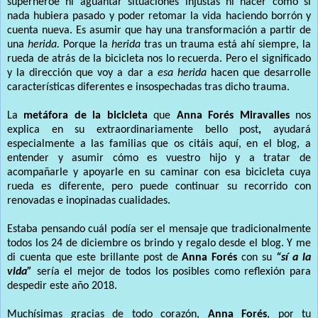
superhéroe ni aguantar situaciones injustas ni hacer como si
nada hubiera pasado y poder retomar la vida haciendo borrón y
cuenta nueva. Es asumir que hay una transformación a partir de
una
herida.
Porque la
herida
tras un trauma está ahí siempre, la
rueda de atrás de la bicicleta nos lo recuerda.
Pero el significado
y la dirección que voy a dar a
esa herida
hacen que desarrolle
características diferentes e insospechadas tras dicho trauma.
La
metáfora de la bicicleta
que
Anna Forés Miravalles
nos
explica en su extraordinariamente bello post
,
ayudará
especialmente a las familias que os citáis aquí, en el blog, a
entender y asumir cómo es vuestro hijo y a tratar de
acompañarle y apoyarle en su caminar con esa bicicleta cuya
rueda es diferente, pero puede continuar su recorrido con
renovadas e inopinadas cualidades.
Estaba pensando cuál podía ser el mensaje que tradicionalmente
todos los 24 de diciembre os brindo y regalo desde el blog. Y me
di cuenta que este brillante post de
Anna Forés
con su
“sí a la
vida”
sería el mejor de todos los posibles como reflexión para
despedir este año 2018.
Muchísimas gracias de todo corazón,
Anna Forés
, por tu