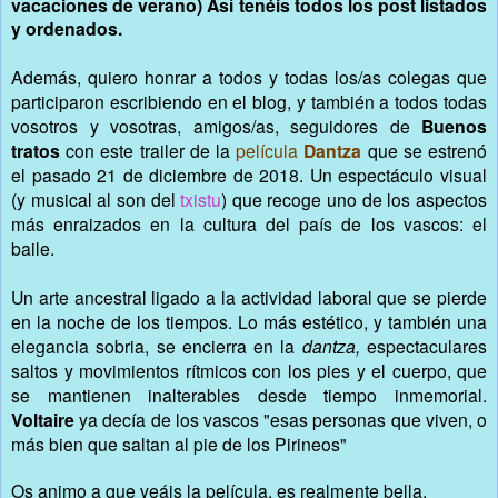
vacaciones de verano) Así tenéis todos los post listados
y ordenados.
Además, quiero honrar a todos y todas los/as colegas que
participaron escribiendo en el blog, y también a todos todas
vosotros y vosotras, amigos/as, seguidores de
Buenos
tratos
con este trailer de la
película
Dantza
que se estrenó
el pasado 21 de diciembre de 2018. Un espectáculo visual
(y musical al son del
txistu
) que recoge uno de los aspectos
más enraizados en la cultura del país de los vascos: el
baile.
Un arte ancestral ligado a la actividad laboral que se pierde
en la noche de los tiempos. Lo más estético, y también una
elegancia sobria, se encierra en la
dantza,
espectaculares
saltos y movimientos rítmicos con los pies y el cuerpo, que
se mantienen inalterables desde tiempo inmemorial.
Voltaire
ya decía de los vascos
"esas personas que viven, o
más bien que saltan al pie de los Pirineos"
Os animo a que veáis la película, es realmente bella.