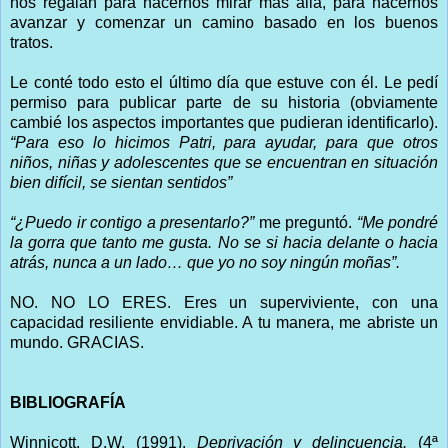
nos regalan para hacernos mirar más allá, para hacernos
avanzar y comenzar un camino basado en los buenos
tratos.
Le conté todo esto el último día que estuve con él. Le pedí
permiso para publicar parte de su historia (obviamente
cambié los aspectos importantes que pudieran identificarlo).
“Para eso lo hicimos Patri, para ayudar, para que otros
niños, niñas y adolescentes que se encuentran en situación
bien difícil, se sientan sentidos”
“¿Puedo ir contigo a presentarlo?”
me preguntó.
“Me pondré
la gorra que tanto me gusta. No se si hacia delante o hacia
atrás, nunca a un lado… que yo no soy ningún moñas”.
NO. NO LO ERES. Eres un superviviente, con una
capacidad resiliente envidiable. A tu manera, me abriste un
mundo. GRACIAS.
BIBLIOGRAFÍA
Winnicott, D.W. (1991).
Deprivación y delincuencia.
(4ª