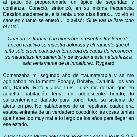
al patio de proporcionarle un ápice de seguridad y
confianza. Conectó, sintonizó, en su misma frecuencia.
Desafortunadamente, ella tenía unos días libres… volvió el
caos en cuanto se enteró… lo avisó:
“Si te vas la liaré todo
el rato”
.
Cuando se trabaja con niños que presentan trastorno de
apego reactivo se muestra dolorosa y claramente que el
niño sólo crece cuando el terapeuta es capaz de reconocer
su naturaleza fundamental y de ayudar a esta naturaleza a
salir lentamente de la inmadurez.
Rygaard
Comenzaba mi segundo año de traumaterapia y se me
agolpaban en la mente Fonagy, Bolwby, Cyrulnik, los van
der, Barudy, Rafa y Jose Luis... que me decían que en
aquella habitación tenia un adolescente herido, lo
suficientemente dañado para poner todo su sistema de
alerta en pie. No hablábamos de un reptiliano cualquiera,
estaba enfrente de un verdadero cocodrilo; las cosas tenían
que haber ido muy mal a lo largo de los años para llegar en
ese estado.
A veces la conducta antisocial no es otra cosa que un S.O.S