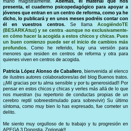
mano magistralmente.
Además, el material que nos
presenta, el cuaderno psicopedagógico para apoyar a
jóvenes que entran en un centro de reforma, como ya he
dicho, lo publicará y en unos meses podréis contar con
él en vuestros centros.
Se llama
AcogiéndoTE
(BESARKAtuz)
y se centra -aunque no exclusivamente-
en cómo hacer la acogida a estos chicos y chicas. Pues
un buen comienzo puede ser el inicio de cambios más
profundos.
Como he referido
, h
ay una versión para
menores que residen en centros de reforma y otra para
quienes viven en centros de acogida.
Patricia López Alonso de Caballero
, bienvenida al elenco
de ilustres autores colaboradores/as del blog Buenos tratos.
¡¡Mil gracias por tu alma sensible y por tu generosidad!! Por
pensar en estos chicos y chicas y verles más allá de lo que
nos muestran (su repertorio de conductas propias de un
cerebro reptil sobreestimulado para sobrevivir) Su último
síntoma, como muy bien lo has expresado, fue cometer un
delito.
Me siento muy orgulloso de tu trabajo y tu progresión en
APEGA 3 Donostia. Zorionak!!