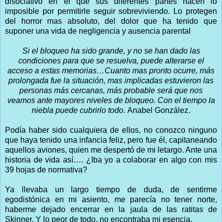
disociativo en el que sus diferentes partes hacen lo
imposible por permitirle seguir sobreviviendo. Lo protegen
del horror mas absoluto, del dolor que ha tenido que
suponer una vida de negligencia y ausencia parental
Si el bloqueo ha sido grande, y no se han dado las
condiciones para que se resuelva, puede alterarse el
acceso a estas memorias…Cuanto mas pronto ocurre, más
prolongada fue la situación, mas implicadas estuvieron las
personas más cercanas, más probable será que nos
veamos ante mayores niveles de bloqueo. Con el tiempo la
niebla puede cubrirlo todo.
Anabel González.
Podía haber sido cualquiera de ellos, no conozco ninguno
que haya tenido una infancia feliz, pero fue él, capitaneando
aquellos aviones, quien me despertó de mi letargo. Ante una
historia de vida así…. ¿Iba yo a colaborar en algo con mis
39 hojas de normativa?
Ya llevaba un largo tiempo de duda, de sentirme
egodistónica en mi asiento, me parecía no tener norte,
haberme dejado encerrar en la jaula de las ratitas de
Skinner. Y lo peor de todo, no encontraba mi esencia.