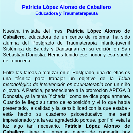
Patricia López Alonso de Caballero
Educadora y Traumaterapeuta
Nuestra invitada del mes,
Patricia López Alonso de
Caballero
, educadora de un centro de reforma, ha sido
alumna del Postgrado de Traumaterapia Infanto-juvenil
Sistémica de Barudy y Dantagnan en su edición en San
Sebastián-Donostia. Hemos tenido ese honor y esa suerte
de conocerla.
Entre las tareas a realizar en el Postgrado, una de ellas es
una técnica para trabajar un objetivo de la
Tabla
metodológica de intervención en traumaterapia
con un niño
o joven. A Patricia, perteneciente a la promoción APEGA 3
Donostia, ya la tenía "fichada", como se dice popularmente.
Cuando le llegó su turno de exposición y vi lo que había
presentado, la calidad y la sensibilidad con la que estaba -
está- hecho su cuaderno psicoeducativo, me sentí
impresionado y a la vez agradecido porque, ¡por fin!, veía la
luz algo tan necesario.
Patricia López Alonso de
Caballero
tiene el inmenso placer de compartir hoy