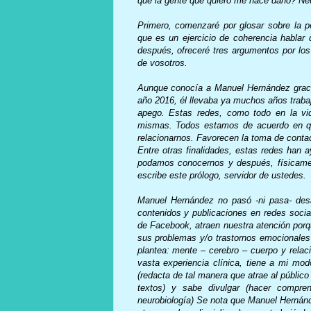
qué la gente que quiero me hace daño? Ne
Primero, comenzaré por glosar sobre la 
que es un ejercicio de coherencia hablar 
después, ofreceré tres argumentos por los
de vosotros.
Aunque conocía a Manuel Hernández graci
año 2016, él llevaba ya muchos años traba
apego. Estas redes, como todo en la v
mismas. Todos estamos de acuerdo en qu
relacionarnos. Favorecen la toma de contac
Entre otras finalidades, estas redes han 
podamos conocernos y después, físicamen
escribe este prólogo, servidor de ustedes.
Manuel Hernández no pasó -ni pasa- des
contenidos y publicaciones en redes socia
de Facebook, atraen nuestra atención porq
sus problemas y/o trastornos emocionales 
plantea: mente – cerebro – cuerpo y relac
vasta experiencia clínica, tiene a mi mod
(redacta de tal manera que atrae al públic
textos) y sabe divulgar (hacer compre
neurobiología) Se nota que Manuel Hernánde