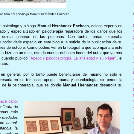
imo libro del psicólogo Manuel Hernández Pacheco
el psicólogo y biólogo
Manuel Hernández Pacheco
, colega experto en
ado y especializado en psicoterapia reparadora de los daños que los
 sexual generan en las personas. Con tantos temas, esperaba
oder darle espacio en este blog a la noticia de la publicación de su
o mes de octubre. Como podéis ver en la fotografía que acompaña a este
 Lo hizo en un mes, eso da cuenta del buen hacer del autor que ya nos
o, cuando publicó
"Apego y psicopatología. La ansiedad y su origen"
, el
ratos.
o en general, por lo tanto puede beneficiarse del mismo no sólo el
teresada en los temas de apego, trauma y neurobiología, sin perder la
o de la psicoterapia, que es donde
Manuel Hernández
desarrolla su
hace daño.
or
"trata de
gunas más
ermedades
do actual.
fancia, la
, implican