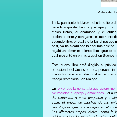
Portada del últ
Tenía pendiente hablaros del último libro d
neurobiología del trauma y el apego, form
malos tratos, el abandono y el abuso
pacientemente y con ganas el momento de p
segundo libro, el cual vio la luz el pasad
post, ya ha alcanzado la segunda edición.
regaló un primer excelente libro, gran éxit
cual presentó en primicia aquí en Buenos t
Este nuevo libro está dirigido al públic
profesional del área sino toda persona in
visión humanista y relacional en el marc
trabajo profesional, en Málaga.
En
"¿Por qué la gente a la que quiero me 
Neurobiología, apego y emociones"
, el aut
dar respuesta a esas preguntas y a al
sobre el origen de muchas de las enf
psicológicas que nos aquejan en el mun
Las diferentes etapas vitales, como la in
adolescencia y la entrada a la edad adulta