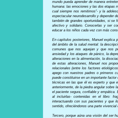
mundo pueda aprender de manera entreten
humana: las emociones y las dos etapas más 
cual siempre nos remitimos”- y la adoles
espectacular neurodesarrollo y depender de
también de grandes oportunidades, si se f
afectivo y solidario. Conocerlas y ser c
educar a los niños cada vez con más cons
En capítulos posteriores, Manuel explica 
del ámbito de la salud mental: la descrip
comunes que nos aquejan y que nos prov
ansiedad y los ataques de pánico, la depre
alteraciones en la alimentación, la disoci
de estas alteraciones, Manuel nos propon
relacionales (entre los factores etiológic
apego con nuestros padres o primeros cu
puede constituirse en un importante factor 
técnicas en las que él es experto y que 
anteriormente, de la piedra angular sobre 
el paciente segura, confiable y empática. E
al incluirlas- contenidas en el libro:
interactuando con sus pacientes y que il
sentido, ofreciéndonos una parte vivencial q
Tercero, porque aúna una visión del ser h