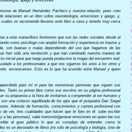
urobiología, apego y emociones”
persona de Manuel Hernández Pacheco y nuestra relación, pues creo
de relaciones en un libro sobre neurobiología, emociones y apego; y,
 cuales os recomiendo llevaros este libro a casa y tenerlo muy cerca
as a este maravilloso fenómeno que son las redes sociales desde el
jando como psicólogo con amplia formación y experiencia en trauma y
ida, son buenas o malas dependiendo del uso que hagamos de las
e han sido una revolución y que han cambiado nuestra manera de
to inicial para que luego pueda producirse la magia del encuentro real.
ayudado a los profesionales a que nos sigamos los unos a los otros y
te, reconocernos. Esto es lo que ha ocurrido entre Manuel y quien
apercibido para mí ni para las numerosas personas que siguen sus
les. Tanto su primer libro como sus escritos en su página profesional
ue su propuesta a la hora de invitarnos a comprender al ser humano y
r
son una síntesis equilibrada de los ejes que el psiquiatra Dan Siegel
iones. Además de formación, conocimientos y carrera profesional con
o de ver, tres cualidades que hacen que te fijes en él: sabe escribir
o y a las personas), sabe transmitir(generar emociones en quien lee sus
nsible al gran público lo que es complejo de entender, como la
z es un devorador de libros (no sólo de psicología y biología, sino de