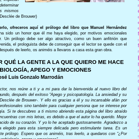
eterminar
os mismos
Desclée de Brouwer)
rlo, ofreceros aquí el prólogo del libro que Manuel Hernández
a sido un honor que él me haya elegido, por motivos emocionales
or. Un prólogo debe ser algo atractivo, como un buen anfitrión que
enida, el prologuista debe de conseguir que el lector se quede con el
después de leerlo, os animéis a llevaros a casa esta gran obra.
 QUÉ LA GENTE A LA QUE QUIERO ME HACE
IOLOGÍA, APEGO Y EMOCIONES
osé Luis Gonzalo Marrodán
tor, nos reúne a ti y a mi para dar la bienvenida al nuevo libro del
ndo, después del exitoso “Apego y psicopatología. La ansiedad y su
l Desclée de Brouwer-. Y ello es gracias a él y su incansable afán por
profesionales sino también para cualquier persona que se interese por
gía. Si te descubres a ti mismo abriendo esta página del libro atraído
encuentras con mis letras, es debido a que el autor lo ha querido. Mejor
nacido de su corazón. Y yo lo he aceptado gustosamente. Agradezco a
legido para esta siempre delicada pero estimulante tarea. Es un
ste prólogo. Espero que os animéis, tras leerlo, a quedaros con “¿Por