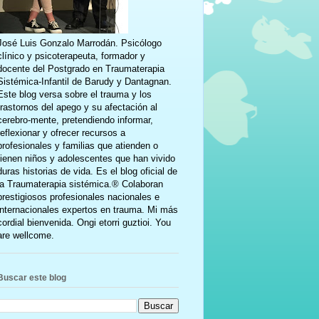
José Luis Gonzalo Marrodán. Psicólogo
clínico y psicoterapeuta, formador y
docente del Postgrado en Traumaterapia
Sistémica-Infantil de Barudy y Dantagnan.
Este blog versa sobre el trauma y los
trastornos del apego y su afectación al
cerebro-mente, pretendiendo informar,
reflexionar y ofrecer recursos a
profesionales y familias que atienden o
tienen niños y adolescentes que han vivido
duras historias de vida. Es el blog oficial de
la Traumaterapia sistémica.® Colaboran
prestigiosos profesionales nacionales e
internacionales expertos en trauma. Mi más
cordial bienvenida. Ongi etorri guztioi. You
are wellcome.
Buscar este blog