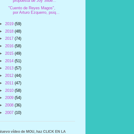
propuesta de Joy Silbe...
"Cuento de Reyes Magos",
por Arturo Ezquerro, psiq...
►
2019
(59)
►
2018
(48)
►
2017
(74)
►
2016
(58)
►
2015
(49)
►
2014
(51)
►
2013
(57)
►
2012
(44)
►
2011
(47)
►
2010
(58)
►
2009
(54)
►
2008
(36)
►
2007
(10)
Nuevo vídeo de MOU, haz CLICK EN LA