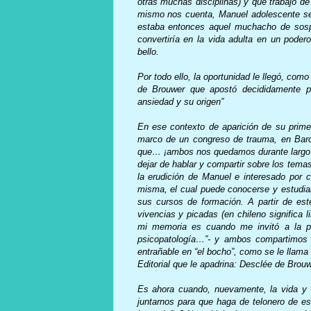
otras muchas disciplinas) y que trabajó de
mismo nos cuenta, Manuel adolescente se s
estaba entonces aquel muchacho de sospe
convertiría en la vida adulta en un poder
bello.
Por todo ello, la oportunidad le llegó, co
de Brouwer que apostó decididamente por
ansiedad y su origen”
En ese contexto de aparición de su primer
marco de un congreso de trauma, en Barce
que… ¡ambos nos quedamos durante largo r
dejar de hablar y compartir sobre los tem
la erudición de Manuel e interesado por
misma, el cual puede conocerse y estudiar
sus cursos de formación. A partir de es
vivencias y picadas (en chileno significa
mi memoria es cuando me invitó a la pr
psicopatología…”- y ambos compartimos u
entrañable en “el bocho”, como se le llama
Editorial que le apadrina: Desclée de Brouw
Es ahora cuando, nuevamente, la vida y l
juntarnos para que haga de telonero de es