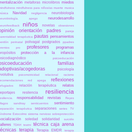
mentalización
miedos
metaforas
microlibros
mindfulness
mindfulness para niños/as
muerte
musica
Navidad
neurobiología
música
negligencia
neurodesarrollo
neurobiología. apego
niños
novelas
neurofeedback
obsesiones
opinión
orientación
padres
pareja
pautas
pensamientos
parentalidad terapéutica
polivagal
postgrados
perdón
perinatal
ppadres
profesores
programas
premios
pro
protección a la infancia
propósitos
psicodiagnóstico
psicoeducación
psicoeducación familias
adoptivas/acogedoras
psicología
evolutiva
psicomotricidad relacional
racismo
reflexiones
recomendaciones
red apega
relatos
relación terapéutica
refugiados
resiliencia
reportajes
resilencia
responsabilidad
revistas
esiliencia.
Reyes
sentimiento
Magos
sandtray
senticuentos
separaciones
separación terapéutica
series TV
síndrome Estocolmo
sistema nervioso
sobreprotección
socialización
soledad
solidaridad
suicidio
técnica caja arena
talleres
TDAH
teatro
técnicas
terapia
Terapia EMDR
terapia