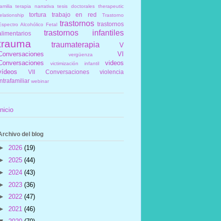
amilia
terapia narrativa
tesis doctorales
therapeutic
tortura
trabajo en red
elationship
Trastorno
trastornos
trastornos
Espectro Alcohólico Fetal
trastornos infantiles
alimentarios
trauma
traumaterapia
V
Conversaciones
VI
vergüenza
Conversaciones
videos
victimización infantil
vídeos
VII Conversaciones
violencia
intrafamiliar
webinar
Inicio
Archivo del blog
►
2026
(19)
►
2025
(44)
►
2024
(43)
►
2023
(36)
►
2022
(47)
►
2021
(46)