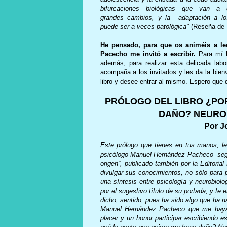
bifurcaciones biológicas que van a d
grandes cambios, y la adaptación a l
puede ser a veces patológica"
(Reseña de 
He pensado, para que os animéis a lee
Pacecho me invitó a escribir.
Para mí h
además, para realizar esta delicada lab
acompaña a los invitados y les da la bienv
libro y desee entrar al mismo. Espero que 
PRÓLOGO DEL LIBRO ¿POR
DAÑO? NEUROB
Por J
Este prólogo que tienes en tus manos, lec
psicólogo Manuel Hernández Pacheco -segu
origen”, publicado también por la Editoria
divulgar sus conocimientos, no sólo para 
una síntesis entre psicología y neurobiolo
por el sugestivo título de su portada, y te 
dicho, sentido, pues ha sido algo que ha 
Manuel Hernández Pacheco que me haya e
placer y un honor participar escribiendo e