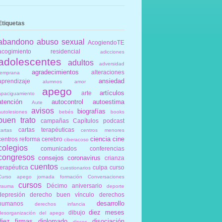
Etiquetas
abandono
abuso sexual
AcogiendoTE
acogimiento residencial
adicciones
adolescentes
adultos
adversidad
agradecimientos
alteraciones
temprana
ansiedad
aprendizaje
alumnos
amor
apego
artículos
arte
apaciguamiento
atención
autocontrol
autoestima
Aute
avisos
biografías
autolesiones
bebés
books
buen trato
campañas
Capítulos podcast
cartas terapéuticas
cartas
centros menores
ciencia
cine
centros reforma
cerebro
ciberacoso
colegios
comunicados
conferencias
congresos
consejos
coronavirus
crianza
cuentos
terapéutica
culpa
curso
cuestionarios
Curso apego jornada formación Conversaciones
cursos
Décimo aniversario
trauma
deporte
depresión
derecho buen vínculo
derechos
desarrollo
humanos
derechos infancia
diez meses
dibujo
desorganización del apego
diez firmas
diplomado
disociación
discos