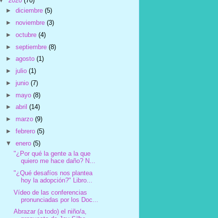
▼
2020
(70)
►
diciembre
(5)
►
noviembre
(3)
►
octubre
(4)
►
septiembre
(8)
►
agosto
(1)
►
julio
(1)
►
junio
(7)
►
mayo
(8)
►
abril
(14)
►
marzo
(9)
►
febrero
(5)
▼
enero
(5)
"¿Por qué la gente a la que
quiero me hace daño? N...
"¿Qué desafíos nos plantea
hoy la adopción?" Libro...
Vídeo de las conferencias
pronunciadas por los Doc...
Abrazar (a todo) el niño/a,