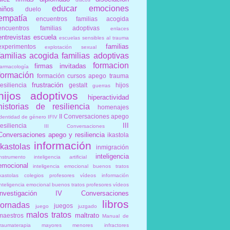
educar
emociones
niños
duelo
empatía
encuentros familias acogida
encuentros familias adoptivas
enlaces
entrevistas
escuela
escuelas sensibles al trauma
familias
experimentos
explotación sexual
familias acogida
familias adoptivas
formacion
firmas invitadas
farmacología
formación
formación cursos apego trauma
frustración
resiliencia
gestalt
hijos
guerras
hijos adoptivos
hiperactividad
historias de resiliencia
homenajes
II Conversaciones apego
identidad de género
IFIV
III
resiliencia
III Conversaciones
Conversaciones apego y resiliencia
ikastola
información
ikastolas
inmigración
inteligencia
instrumento
inteligencia artificial
emocional
inteligencia emocional buenos tratos
ikastolas colegios profesores vídeos información
inteligencia emocional buenos tratos profesores vídeos
investigación
IV Conversaciones
libros
jornadas
juegos
juego
juzgado
malos tratos
maltrato
maestros
Manual de
traumaterapia
mayores
menores infractores