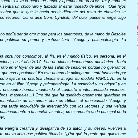
 librero. Lleva el deseo de saber y aprender en su ADN. Tal y como él
f
entía un chico raro y turbado al estar rodeado de libros. ¡Qué lejos
r
char que lo que le hacia sentir diferente del resto de chavales se
oso recurso! Como dice Boris Cyrulnik, del dolor puede emerger algo
mo no podía ser de otro modo para los talentosos, de la mano de Desclée
 publicar su primer y exitoso libro: “Apego y psicopatología: La
a obra nos conocimos, al fin, en el mundo físico, en persona, en el
lona, en el año 2017. Fue un placer descubrirnos afinidades. Tanto
ato en el foyer de una de las salas de sesiones porque no queríamos
as que nos apasionan! En ese tiempo de diálogo me sentí fascinado por
 cómo ejerce su práctica clínica e integra su modelo PARCUVE en la
se en el libro “Apego y psicopatología. La ansiedad y su origen” y en
te encuentro hemos mantenido el contacto e intercambiado visiones,
 libros, materiales…) Otro día que ha quedado gratamente guardado en
esentación de su primer libro en Bilbao -el mencionado “Apego y
na tarde inolvidable de intercambio con los lectores y una velada
 cariñosamente a la capital vizcaína, precisamente sede principal de la
er.
a energía creativa y divulgativa de su autor, y su deseo, vuelven a
te nuevo libro que publica titulado: “¿Por qué la gente que quiero me