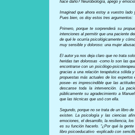
hace daño? Neurobiología, apego y emocio
Imaginad que ahora estoy a vuestro lado y
Pues bien, os doy estos tres argumentos:
Primero, porque te sorprenderá su propu
intenciones al permitir que una paciente d
de qué le ocurría psicológicamente y cómo
muy sensible y doloroso: una mujer abus
El autor ya nos deja claro que no trata sol
heridas tan dolorosas -como lo son las qu
encontrarse con un psicólogo-psicoterape
gracias a una relación terapéutica sólida 
propuestas más actuales de los expertos 
posee- es imprescindible que las actitudes
descanse toda la intervención. La pac
públicamente su agradecimiento a Manuel 
que las técnicas que usó con ella.
Segundo, porque no se trata de un libro d
existen. La psicología y las ciencias af
emociones, el desarrollo, la resiliencia, 
es su función hacerlo. “¿Por qué la gent
libro psicoeducativo -explicado con sencille