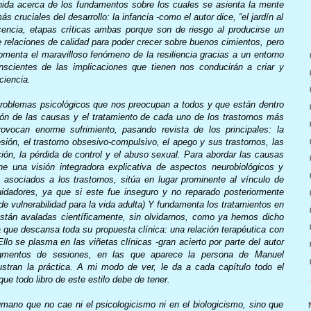
ida acerca de los fundamentos sobre los cuales se asienta la mente
cruciales del desarrollo: la infancia -como el autor dice, “el jardín al
cencia, etapas críticas ambas porque son de riesgo al producirse un
 relaciones de calidad para poder crecer sobre buenos cimientos, pero
omenta el maravilloso fenómeno de la resiliencia gracias a un entorno
onscientes de las implicaciones que tienen nos conducirán a criar y
ciencia.
problemas psicológicos que nos preocupan a todos y que están dentro
ción de las causas y el tratamiento de cada uno de los trastornos más
ocan enorme sufrimiento, pasando revista de los principales: la
sión, el trastorno obsesivo-compulsivo, el apego y sus trastornos, las
ación, la pérdida de control y el abuso sexual. Para abordar las causas
e una visión integradora explicativa de aspectos neurobiológicos y
os asociados a los trastornos, sitúa en lugar prominente al vínculo de
idadores, ya que si este fue inseguro y no reparado posteriormente
de vulnerabilidad para la vida adulta) Y fundamenta los tratamientos en
están avaladas científicamente, sin olvidarnos, como ya hemos dicho
la que descansa toda su propuesta clínica: una relación terapéutica con
llo se plasma en las viñetas clínicas -gran acierto por parte del autor
 fragmentos de sesiones, en las que aparece la persona de Manuel
ustran la práctica. A mi modo de ver, le da a cada capítulo todo el
ue todo libro de este estilo debe de tener.
umano que no cae ni el psicologicismo ni en el biologicismo, sino que