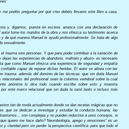
nes”
 me podéis preguntar por qué creo debéis llevaros este libro a casa.
esta y, digamos, puesta en escena: arranca con una declaración de
el autor tome los mandos de la obra y nos ofrezca su testimonio acerca
 y de qué manera Manuel le ayudó profesionalmente. Se trata de algo
ada sexualmente.
o el trauma sino personas. Y que para poder contribuir a la sanación de
e dejan las experiencias de abandono, maltrato y abuso- es necesario
uta que como Manuel ofrezca una experiencia de seguridad y empatía
y confiable capaz de reparar dichas heridas. El autor se alinea con las
en trauma: además del dominio de las técnicas -que sin duda Manuel
 relacionales del profesional sean la columna vertebral sobre la cual
iente anónima lo dice todo cuando escribe sobre esto y muestra
por este marco relacional que sin duda la sanó tanto o incluso más
e estos tan de moda actualmente donde se dan recetas mágicas que no
ines que se dedican a investigar y estudiar la conducta humana, las
los trastornos… son complejas y no pueden reducirse a unos consejos, ni
e que quiero me hace daño? Neurobiología, apego y emociones” es un
z y claridad pero sin perder la perspectiva científica- para que todo el