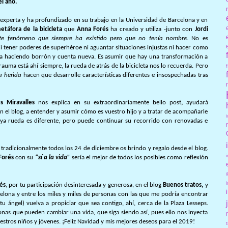
l año.
s experta y ha profundizado en su trabajo en la Universidad de Barcelona y en
etáfora de la bicicleta
que
Anna Forés
ha creado y utiliza -junto con
Jordi
te fenómeno que siempre ha existido pero que no tenía nombre
. No es
r ni tener poderes de superhéroe ni aguantar situaciones injustas ni hacer como
da haciendo borrón y cuenta nueva. Es asumir que hay una transformación a
rauma está ahí siempre, la rueda de atrás de la bicicleta nos lo recuerda.
Pero
a herida
hacen que desarrolle características diferentes e insospechadas tras
s Miravalles
nos explica en su extraordinariamente bello post
,
ayudará
 en el blog, a entender y asumir cómo es vuestro hijo y a tratar de acompañarle
uya rueda es diferente, pero puede continuar su recorrido con renovadas e
tradicionalmente todos los 24 de diciembre os brindo y regalo desde el blog.
Forés
con su
“sí a la vida”
sería el mejor de todos los posibles como reflexión
és
, por tu participación desinteresada y generosa, en el blog
Buenos tratos,
y
elona y entre los miles y miles de personas con las que me podría encontrar
u ángel) vuelva a propiciar que sea contigo, ahí, cerca de la Plaza Lesseps.
onas que pueden cambiar una vida, que siga siendo así, pues ello nos inyecta
uestros niños y jóvenes. ¡Feliz Navidad y mis mejores deseos para el 2019!