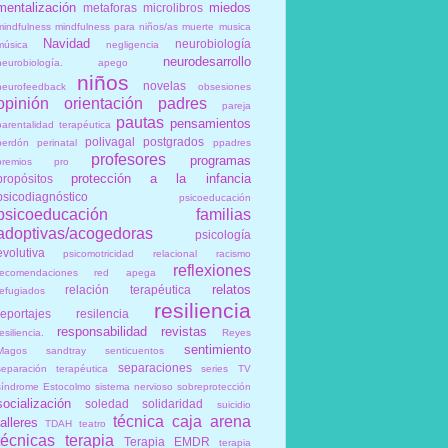
mentalización
miedos
metaforas
microlibros
mindfulness
mindfulness para niños/as
muerte
musica
Navidad
neurobiología
música
negligencia
neurodesarrollo
neurobiología. apego
niños
novelas
neurofeedback
obsesiones
opinión
orientación
padres
pareja
pautas
pensamientos
parentalidad terapéutica
polivagal
postgrados
perdón
perinatal
ppadres
profesores
programas
premios
pro
protección a la infancia
propósitos
psicodiagnóstico
psicoeducación
psicoeducación familias
adoptivas/acogedoras
psicología
evolutiva
psicomotricidad relacional
racismo
reflexiones
recomendaciones
red apega
relatos
relación terapéutica
refugiados
resiliencia
reportajes
resilencia
responsabilidad
revistas
esiliencia.
Reyes
sentimiento
Magos
sandtray
senticuentos
separaciones
separación terapéutica
series TV
síndrome Estocolmo
sistema nervioso
sobreprotección
socialización
soledad
solidaridad
suicidio
técnica caja arena
talleres
TDAH
teatro
técnicas
terapia
Terapia EMDR
terapia