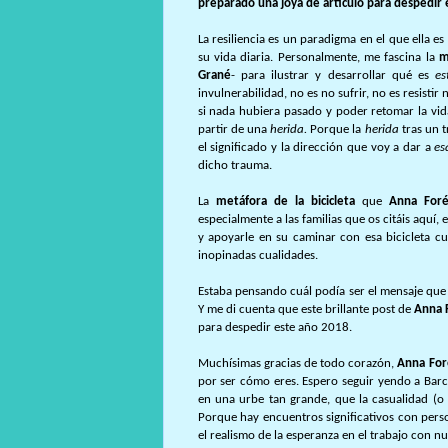
preparado una joya de artículo para despedir e
La resiliencia es un paradigma en el que ella e
su vida diaria. Personalmente, me fascina la
m
Grané
- para ilustrar y desarrollar qué es
es
invulnerabilidad, no es no sufrir, no es resisti
si nada hubiera pasado y poder retomar la vi
partir de una
herida.
Porque la
herida
tras un t
el significado y la dirección que voy a dar a
es
dicho trauma.
La
metáfora de la bicicleta
que
Anna Foré
especialmente a las familias que os citáis aquí,
y apoyarle en su caminar con esa bicicleta c
inopinadas cualidades.
Estaba pensando cuál podía ser el mensaje que 
Y me di cuenta que este brillante post de
Anna 
para despedir este año 2018.
Muchísimas gracias de todo corazón,
Anna For
por ser cómo eres. Espero seguir yendo a Barc
en una urbe tan grande, que la casualidad (o t
Porque hay encuentros significativos con pers
el realismo de la esperanza en el trabajo con n