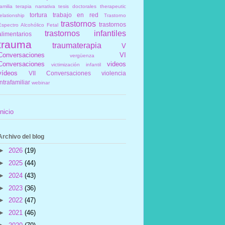
amilia
terapia narrativa
tesis doctorales
therapeutic
tortura
trabajo en red
elationship
Trastorno
trastornos
trastornos
Espectro Alcohólico Fetal
trastornos infantiles
alimentarios
trauma
traumaterapia
V
Conversaciones
VI
vergüenza
Conversaciones
videos
victimización infantil
vídeos
VII Conversaciones
violencia
intrafamiliar
webinar
Inicio
Archivo del blog
►
2026
(19)
►
2025
(44)
►
2024
(43)
►
2023
(36)
►
2022
(47)
►
2021
(46)