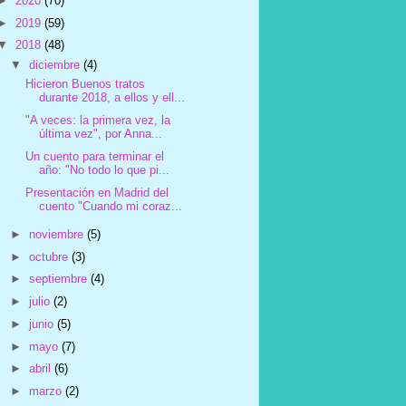
►
2020
(70)
►
2019
(59)
▼
2018
(48)
▼
diciembre
(4)
Hicieron Buenos tratos
durante 2018, a ellos y ell...
"A veces: la primera vez, la
última vez", por Anna...
Un cuento para terminar el
año: "No todo lo que pi...
Presentación en Madrid del
cuento "Cuando mi coraz...
►
noviembre
(5)
►
octubre
(3)
►
septiembre
(4)
►
julio
(2)
►
junio
(5)
►
mayo
(7)
►
abril
(6)
►
marzo
(2)