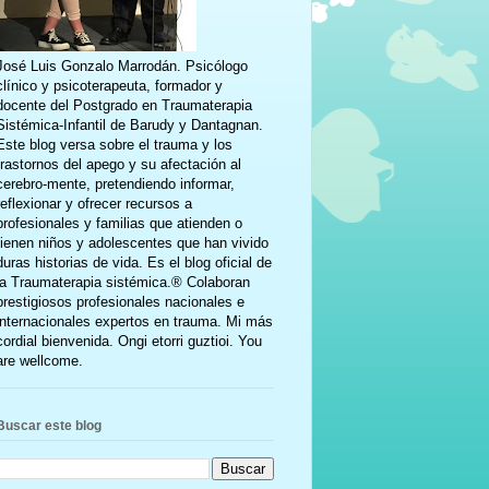
José Luis Gonzalo Marrodán. Psicólogo
clínico y psicoterapeuta, formador y
docente del Postgrado en Traumaterapia
Sistémica-Infantil de Barudy y Dantagnan.
Este blog versa sobre el trauma y los
trastornos del apego y su afectación al
cerebro-mente, pretendiendo informar,
reflexionar y ofrecer recursos a
profesionales y familias que atienden o
tienen niños y adolescentes que han vivido
duras historias de vida. Es el blog oficial de
la Traumaterapia sistémica.® Colaboran
prestigiosos profesionales nacionales e
internacionales expertos en trauma. Mi más
cordial bienvenida. Ongi etorri guztioi. You
are wellcome.
Buscar este blog