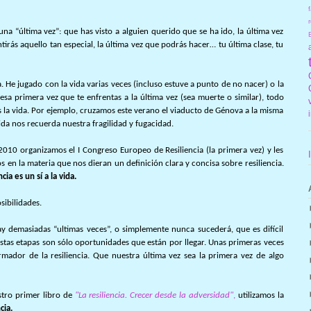
f
r
na “última vez”: que has visto a alguien querido que se ha ido, la última vez
ntirás aquello tan especial, la última vez que podrás hacer… tu última clase, tu
 He jugado con la vida varias veces (incluso estuve a punto de no nacer) o la
sa primera vez que te enfrentas a la última vez (sea muerte o similar), todo
s la vida. Por ejemplo, cruzamos este verano el viaducto de Génova a la misma
ida nos recuerda nuestra fragilidad y fugacidad.
2010 organizamos el I Congreso Europeo de Resiliencia (la primera vez) y les
 en la materia que nos dieran un definición clara y concisa sobre resiliencia.
ncia es un sí a la vida.
sibilidades.
 demasiadas “ultimas veces”, o simplemente nunca sucederá, que es difícil
estas etapas son sólo oportunidades que están por llegar. Unas primeras veces
rmador de la resiliencia. Que nuestra última vez sea la primera vez de algo
tro primer libro de
"La resiliencia. Crecer desde la adversidad"
,
utilizamos la
cia.