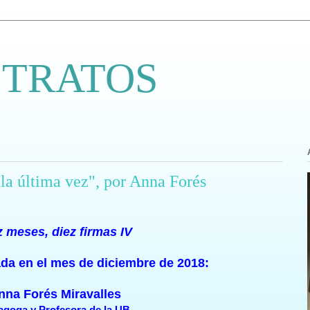
 TRATOS
 la última vez", por Anna Forés
z meses, diez firmas IV
tada en el mes de diciembre de 2018:
nna Forés Miravalles
agoga y Profesora de la UB