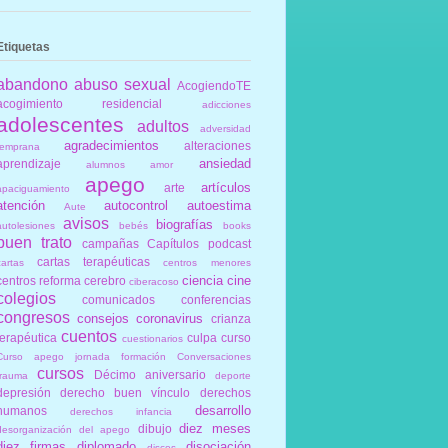
Etiquetas
abandono
abuso sexual
AcogiendoTE
acogimiento residencial
adicciones
adolescentes
adultos
adversidad
agradecimientos
alteraciones
temprana
ansiedad
aprendizaje
alumnos
amor
apego
artículos
arte
apaciguamiento
atención
autocontrol
autoestima
Aute
avisos
biografías
autolesiones
bebés
books
buen trato
campañas
Capítulos podcast
cartas terapéuticas
cartas
centros menores
ciencia
cine
centros reforma
cerebro
ciberacoso
colegios
comunicados
conferencias
congresos
consejos
coronavirus
crianza
cuentos
terapéutica
culpa
curso
cuestionarios
Curso apego jornada formación Conversaciones
cursos
Décimo aniversario
trauma
deporte
depresión
derecho buen vínculo
derechos
desarrollo
humanos
derechos infancia
diez meses
dibujo
desorganización del apego
diez firmas
diplomado
disociación
discos