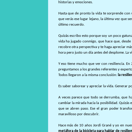
historias y emociones.
Hasta que de pronto la vida te sorprende con u
que verás ese lugar lejano, la última vez que se
último recuerdo.
Quizás escribo esto porque soy un poco gatuna.
vida ha jugado conmigo, que hace que, desde e
recobre otra perspectiva y te haga apreciar má
hora pero justo un día antes del desplome. La v
Y eso tiene mucho que ver con resiliencia. En 
preguntamos a los grandes referentes y expertos
Todos llegaron a la misma conclusión:
la resilie
Es saber saborear y apreciar la vida. Generar po
A veces parece que todo se derrumba, que hay
cambiar la mirada hacia la posibilidad. Quizás 
que se abren paso.
Ese el gran poder transfo
maravilloso por descubrir.
Hace más de 10 años Jordi Grané y yo en nues
metáfora de la bicicleta para hablar de resilien