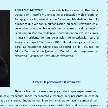
Anna Forés Miravalles.
Profesora de la Universidad de Barcelona.
Doctora en Filosofía y Ciencias de la Educación y
Licenciada en
Pedagogía por la Universidad de Barcelona. Me dedico a todo
lo
que tenga que ver con la humanización, en seguir creyendo en el
género
humano, o en hacer más humana nuestra vida, y mejorar
la educación. Por eso
resiliencia, neuroeducación, etc. son claves.
Primera Presidenta de AIRE, A
sociación de Investigación para la
Resiliencia mayo 2014 - mayo 2018. He
sido delegada del rector
para las relaciones Universidad-Sociedad de la
Facultad de
Educación.
annafores@ub.edu
“Cambiar de respuesta es
evolución. Cambiar de pregunta es revolución".
r
A veces: la primera vez, la última vez
Siempre hay una primera vez para todo lo que experimentamos
s única e irrepetible. Todos recordamos y tenemos muy presentes muchas de
sas de manera autónoma (andar, ir en bici, etc); las de hacer y compartir con
s, primer concierto, primera pifia, primer éxito); las de descubrir lugares,