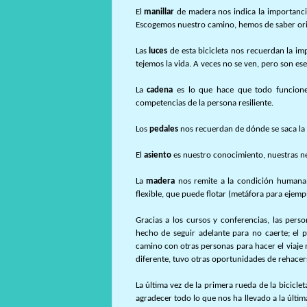
El
manillar
de madera nos indica la importancia 
Escogemos nuestro camino, hemos de saber ori
Las
luces
de esta bicicleta nos recuerdan la impo
tejemos la vida. A veces no se ven, pero son ese
La
cadena
es lo que hace que todo funcione: 
competencias de la persona resiliente.
Los
pedales
nos recuerdan de dónde se saca la 
El
asiento
es nuestro conocimiento, nuestras ne
La
madera
nos remite a la condición humana. 
flexible, que puede flotar (metáfora para ejempl
Gracias a los cursos y conferencias, las pers
hecho de seguir adelante para no caerte; el
camino con otras personas para hacer el viaje m
diferente, tuvo otras oportunidades de rehacer
La última vez de la primera rueda de la bicicle
agradecer todo lo que nos ha llevado a la últim