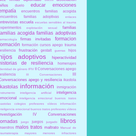
educar
emociones
niños
duelo
empatía
encuentros familias acogida
encuentros familias adoptivas
enlaces
entrevistas
escuela
escuelas sensibles al trauma
familias
experimentos
explotación sexual
familias acogida
familias adoptivas
formacion
firmas invitadas
farmacología
formación
formación cursos apego trauma
frustración
resiliencia
gestalt
hijos
guerras
hijos adoptivos
hiperactividad
historias de resiliencia
homenajes
II Conversaciones apego
identidad de género
IFIV
III
resiliencia
III Conversaciones
Conversaciones apego y resiliencia
ikastola
información
ikastolas
inmigración
inteligencia
instrumento
inteligencia artificial
emocional
inteligencia emocional buenos tratos
ikastolas colegios profesores vídeos información
inteligencia emocional buenos tratos profesores vídeos
investigación
IV Conversaciones
libros
jornadas
juegos
juego
juzgado
malos tratos
maltrato
maestros
Manual de
traumaterapia
mayores
menores infractores