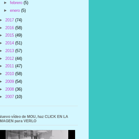
►
febrero
(5)
►
enero
(5)
►
2017
(74)
►
2016
(58)
►
2015
(49)
►
2014
(51)
►
2013
(57)
►
2012
(44)
►
2011
(47)
►
2010
(58)
►
2009
(54)
►
2008
(36)
►
2007
(10)
Nuevo vídeo de MOU, haz CLICK EN LA
IMAGEN para VERLO