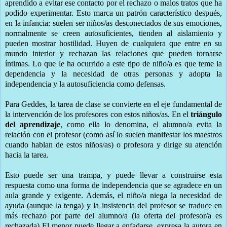
aprendido a evitar ese contacto por el rechazo o malos tratos que ha
podido experimentar. Esto marca un patrón característico después,
en la infancia: suelen ser niños/as desconectados de sus emociones,
normalmente se creen autosuficientes, tienden al aislamiento y
pueden mostrar hostilidad. Huyen de cualquiera que entre en su
mundo interior y rechazan las relaciones que pueden tornarse
íntimas. Lo que le ha ocurrido a este tipo de niño/a es que teme la
dependencia y la necesidad de otras personas y adopta la
independencia y la autosuficiencia como defensas.
Para Geddes, la tarea de clase se convierte en el eje fundamental de
la intervención de los profesores con estos niños/as. En el
triángulo
del aprendizaje
, como ella lo denomina, el alumno/a evita la
relación con el profesor (como así lo suelen manifestar los maestros
cuando hablan de estos niños/as) o profesora y dirige su atención
hacia la tarea.
Esto puede ser una trampa, y puede llevar a construirse esta
respuesta como una forma de independencia que se agradece en un
aula grande y exigente. Además, el niño/a niega la necesidad de
ayuda (aunque la tenga) y la insistencia del profesor se traduce en
más rechazo por parte del alumno/a (la oferta del profesor/a es
rechazada) El menor puede llegar a enfadarse, expresa la autora en