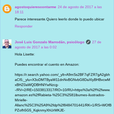
agostoquierescontarme
24 de agosto de 2017 a las
18:11
Parece interesante.Quiero leerlo donde lo puedo ubicar
Responder
José Luis Gonzalo Marrodán, psicólogo
27 de
agosto de 2017 a las 0:02
Hola Lisette:
Puedes encontrar el cuento en Amazon:
https://r.search.yahoo.com/_ylt=A9mSs2BF7qFZR7gA2gbh
aCI5;_ylu=X3oDMTByaW11dnNvBGNvbG8DaXIyBHBvcwM
xBHZ0aWQDBHNlYwNzcg-
-/RV=2/RE=1503813317/RO=10/RU=https%3a%2f%2fwww.
amazon.es%2fRabieta-%25C3%2581lbumes-ilustrados-
Mirielle-
Allanc%25C3%25A9%2fdp%2f8484701441/RK=1/RS=WOfB
PZofh5G5_KqknmyXhUrMKJE-