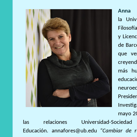
Anna F
la Uni
Filoso
y
Licen
de Barc
que ve
creyen
más hu
educ
neuroed
Presi
Investi
mayo 2
las relaciones Universidad-S
Educación.
annafores@ub.edu
“Cambiar de r