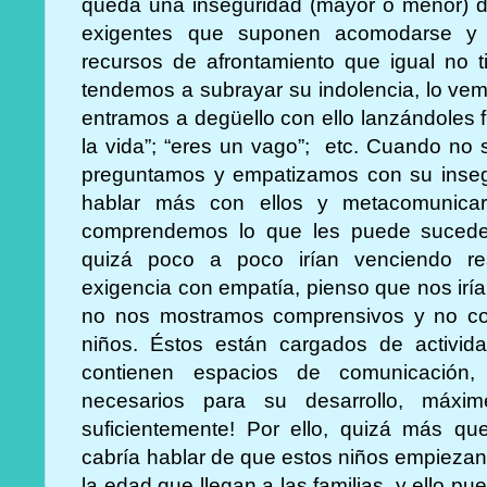
queda una inseguridad (mayor o menor) de
exigentes que suponen acomodarse y n
recursos de afrontamiento que igual no 
tendemos a subrayar su indolencia, lo ve
entramos a degüello con ello lanzándoles f
la vida”; “eres un vago”; etc. Cuando no
preguntamos y empatizamos con su inseg
hablar más con ellos y metacomunica
comprendemos lo que les puede sucede
quizá poco a poco irían venciendo res
exigencia con empatía, pienso que nos ir
no nos mostramos comprensivos y no co
niños. Éstos están cargados de activid
contienen espacios de comunicación, 
necesarios para su desarrollo, máx
suficientemente! Por ello, quizá más qu
cabría hablar de que estos niños empiezan
la edad que llegan a las familias, y ello pu