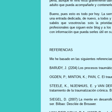
pena, aunque el niño está gravemente dañ
adulto que pueda acompañarle y contenerle
Bueno, pues esto es todo por hoy. La sem
una entrada dedicada, de nuevo, a todos y
sabéis que vosotros/as sois la priori
profesionales que siguen este blog y a los
con información que pueda serles útil en su 
REFERENCIAS
Me he basado en las siguientes referencia
BARUDY, J. (2204) Los procesos traumátic
OGDEN, P.; MINTON, K.; PAIN, C. El traum
STEELE, K., NIJENHUIS, E. y VAN DER HA
tratamiento de la traumatización crónica. 
SIEGEL, D. (2007) La mente en desarrollo
ser. Bilbao: Desclée de Brouwer.