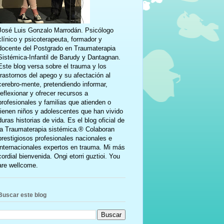
José Luis Gonzalo Marrodán. Psicólogo
clínico y psicoterapeuta, formador y
docente del Postgrado en Traumaterapia
Sistémica-Infantil de Barudy y Dantagnan.
Este blog versa sobre el trauma y los
trastornos del apego y su afectación al
cerebro-mente, pretendiendo informar,
reflexionar y ofrecer recursos a
profesionales y familias que atienden o
tienen niños y adolescentes que han vivido
duras historias de vida. Es el blog oficial de
la Traumaterapia sistémica.® Colaboran
prestigiosos profesionales nacionales e
internacionales expertos en trauma. Mi más
cordial bienvenida. Ongi etorri guztioi. You
are wellcome.
Buscar este blog