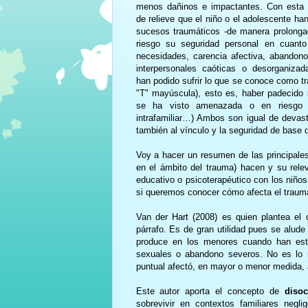
menos dañinos e impactantes. Con esta
de relieve que el niño o el adolescente ha
sucesos traumáticos -de manera prolonga
riesgo su seguridad personal en cuant
necesidades, carencia afectiva, abandono
interpersonales caóticas o desorganiz
han podido sufrir lo que se conoce como tr
"T" mayúscula), esto es, haber padecido 
se ha visto amenazada o en riesgo su
intrafamiliar…) Ambos son igual de devast
también al vínculo y la seguridad de base 
Voy a hacer un resumen de las principales
en el ámbito del trauma) hacen y su relev
educativo o psicoterapéutico con los niños
si queremos conocer cómo afecta el trauma
Van der Hart (2008) es quien plantea el
párrafo. Es de gran utilidad pues se alu
produce en los menores cuando han esta
sexuales o abandono severos. No es lo 
puntual afectó, en mayor o menor medida, 
Este autor aporta el concepto de
disoc
sobrevivir en contextos familiares negl