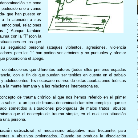
 denominación se pone
n padecido uno o varios
da- que han puesto en
o a la atención a sus
 emocional, relaciones
adas…) Aunque también
auma con la “T” (con la
situaciones en las que
 seguridad personal (ataques violentos, agresiones, violencia
adores pero los “t” han podido ser crónicos y no puntuales y afectar
que proporciona el apego.
 contribuciones que diferentes autores (todos ellos primeros espadas
ancia, con el fin de que puedan ser tenidos en cuenta en el trabajo
 y adolescentes. Es necesario nutrirse de estas aportaciones teóricas
 a la mente humana y a las relaciones interpersonales.
 concepto de trauma crónico al que nos hemos referido en el primer
de -a saber- a un tipo de trauma denominado también complejo que se
do sometidos a situaciones prolongadas de malos tratos, abusos
mismo que el concepto de trauma simple, en el cual una situación
a una persona.
iación estructural
, el mecanismo adaptativo más frecuente, para
igentes y abusivos prolongados. Cuando se produce la disociación