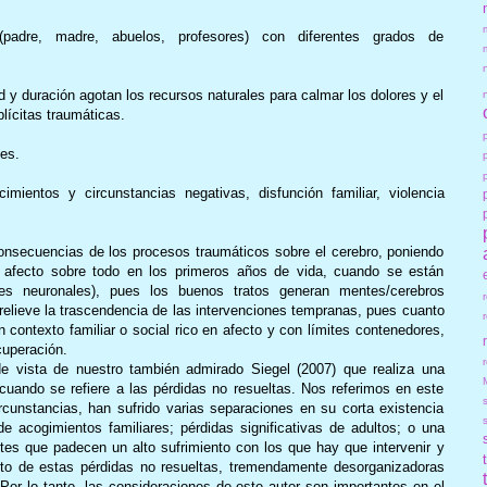
 (padre, madre, abuelos, profesores) con diferentes grados de
d y duración agotan los recursos naturales para calmar los dolores y el
lícitas traumáticas.
les.
mientos y circunstancias negativas, disfunción familiar, violencia
onsecuencias de los procesos traumáticos sobre el cerebro, poniendo
el afecto sobre todo en los primeros años de vida, cuando se están
nes neuronales), pues los buenos tratos generan mentes/cerebros
elieve la trascendencia de las intervenciones tempranas, pues cuanto
n contexto familiar o social rico en afecto y con límites contenedores,
cuperación.
r
e vista de nuestro también admirado Siegel (2007) que realiza una
cuando se refiere a las pérdidas no resueltas. Nos referimos en este
unstancias, han sufrido varias separaciones en su corta existencia
de acogimientos familiares; pérdidas significativas de adultos; o una
es que padecen un alto sufrimiento con los que hay que intervenir y
nto de estas pérdidas no resueltas, tremendamente desorganizadoras
 Por lo tanto, las consideraciones de este autor son importantes en el