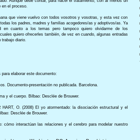
ado. Aunque debe contar, para hacer el tratamiento, con al menos un
 en el proceso.
ana que viene vuelvo con todos vosotros y vosotras, y esta vez con
 todas los padres, madres y familias acogedores/as y adoptivos/as. Ya
dad en cuanto a los temas pero tampoco quiero olvidarme de los
 cuales quiero ofrecerles también, de vez en cuando, algunas entradas
trabajo diario.
s para elaborar este documento:
os. Documento-presentación no publicada. Barcelona.
a y el cuerpo. Bilbao: Desclée de Brouwer.
RT, O. (2008) El yo atormentado: la disociación estructural y el
Bilbao: Desclée de Brouwer.
: cómo interactúan las relaciones y el cerebro para modelar nuestro