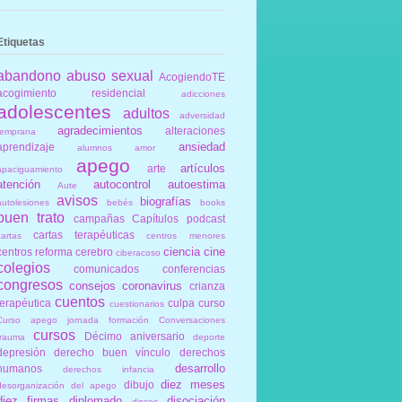
Etiquetas
abandono
abuso sexual
AcogiendoTE
acogimiento residencial
adicciones
adolescentes
adultos
adversidad
agradecimientos
alteraciones
temprana
ansiedad
aprendizaje
alumnos
amor
apego
artículos
arte
apaciguamiento
atención
autocontrol
autoestima
Aute
avisos
biografías
autolesiones
bebés
books
buen trato
campañas
Capítulos podcast
cartas terapéuticas
cartas
centros menores
ciencia
cine
centros reforma
cerebro
ciberacoso
colegios
comunicados
conferencias
congresos
consejos
coronavirus
crianza
cuentos
terapéutica
culpa
curso
cuestionarios
Curso apego jornada formación Conversaciones
cursos
Décimo aniversario
trauma
deporte
depresión
derecho buen vínculo
derechos
desarrollo
humanos
derechos infancia
diez meses
dibujo
desorganización del apego
diez firmas
diplomado
disociación
discos