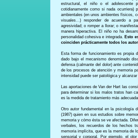
estructural, el niño o el adolescente 
cotidianamente como si nada ocurriera) 
ambientales (en unos ambientes físicos, c
visuales…) responder de acuerdo a patr
agresividad; o romper a llorar; o manifest
manera hiperactiva. El niño no ha desarro
personalidad cohesiva e integrada.
Esto e
coinciden prácticamente todos los autore
Esta forma de funcionamiento es propia 
dado bajo el mecanismo denominado diso
defensa (calmante del dolor) ante conteni
de los procesos de atención y memoria pa
intensidad puede ser patológica y alcanzar 
Las aportaciones de Van der Hart las consi
para determinar si los malos tratos han c
es la medida de tratamiento más adecuada 
Otro autor fundamental en la psicología 
(1987) quien en sus estudios sobre memori
memoria y cómo ésta se ve afectada. Difer
verbales, los recuerdos de los hechos t
memoria implícita, que es la memoria de l
sensorial y corporal. Por ejemplo, el ol