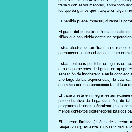
trabajo con estos menores, sobre todo adol
los que tengamos que trabajar en algún m
La pérdida puede impactar, durante la prim
El grado del impacto está relacionado con
Niños que han vivido continuas separacion
Estos efectos de un “trauma no resuelto
permanecer ocultos al conocimiento consci
Estas continuas pérdidas de figuras de a
o las separaciones de figuras de apego e
sensación de incoherencia en la conciencia 
a lo largo de las experiencias), la cual d
son niños con una conciencia tan difusa de
El trabajo está en integrar estas experi
psicoeducativo de larga duración, de ta
programas de acompañamiento psicosociale
menos contextos sostenedores básicos pa
El sistema límbico (el área del cerebro 
Siegel (2007), muestra su plasticidad a l