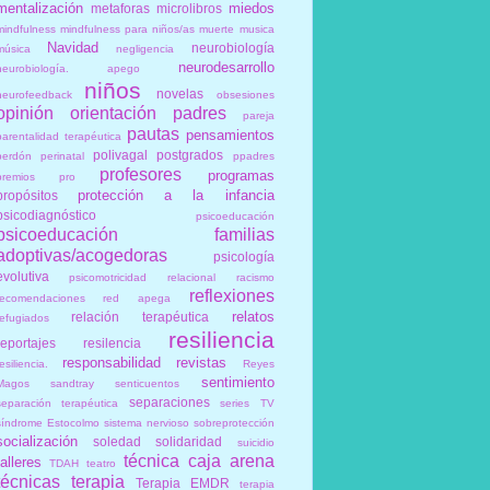
mentalización
miedos
metaforas
microlibros
mindfulness
mindfulness para niños/as
muerte
musica
Navidad
neurobiología
música
negligencia
neurodesarrollo
neurobiología. apego
niños
novelas
neurofeedback
obsesiones
opinión
orientación
padres
pareja
pautas
pensamientos
parentalidad terapéutica
polivagal
postgrados
perdón
perinatal
ppadres
profesores
programas
premios
pro
protección a la infancia
propósitos
psicodiagnóstico
psicoeducación
psicoeducación familias
adoptivas/acogedoras
psicología
evolutiva
psicomotricidad relacional
racismo
reflexiones
recomendaciones
red apega
relatos
relación terapéutica
refugiados
resiliencia
reportajes
resilencia
responsabilidad
revistas
esiliencia.
Reyes
sentimiento
Magos
sandtray
senticuentos
separaciones
separación terapéutica
series TV
síndrome Estocolmo
sistema nervioso
sobreprotección
socialización
soledad
solidaridad
suicidio
técnica caja arena
talleres
TDAH
teatro
técnicas
terapia
Terapia EMDR
terapia