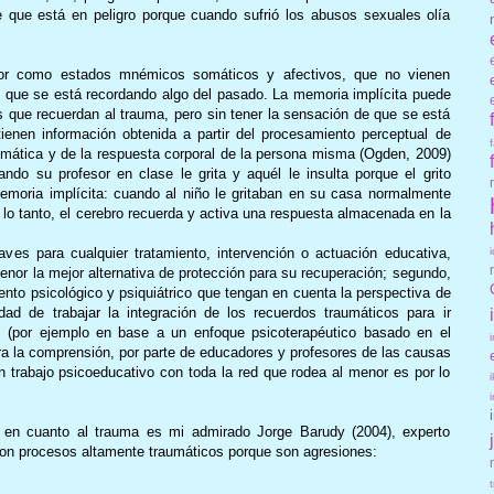
 que está en peligro porque cuando sufrió los abusos sexuales olía
jor como estados mnémicos somáticos y afectivos, que no vienen
que se está recordando algo del pasado. La memoria implícita puede
s que recuerdan al trauma, pero sin tener la sensación de que se está
ienen información obtenida a partir del procesamiento perceptual de
aumática y de la respuesta corporal de la persona misma (Ogden, 2009)
do su profesor en clase le grita y aquél le insulta porque el grito
emoria implícita: cuando al niño le gritaban en su casa normalmente
 lo tanto, el cerebro recuerda y activa una respuesta almacenada en la
ves para cualquier tratamiento, intervención o actuación educativa,
 menor la mejor alternativa de protección para su recuperación; segundo,
iento psicológico y psiquiátrico que tengan en cuenta la perspectiva de
ad de trabajar la integración de los recuerdos traumáticos para ir
s (por ejemplo en base a un enfoque psicoterapéutico basado en el
ra la comprensión, por parte de educadores y profesores de las causas
 trabajo psicoeducativo con toda la red que rodea al menor es por lo
 en cuanto al trauma es mi admirado Jorge Barudy (2004), experto
 son procesos altamente traumáticos porque son agresiones: