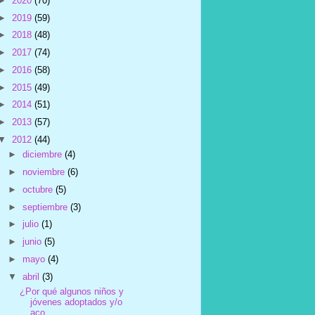
►
2020
(70)
►
2019
(59)
►
2018
(48)
►
2017
(74)
►
2016
(58)
►
2015
(49)
►
2014
(51)
►
2013
(57)
▼
2012
(44)
►
diciembre
(4)
►
noviembre
(6)
►
octubre
(5)
►
septiembre
(3)
►
julio
(1)
►
junio
(5)
►
mayo
(4)
▼
abril
(3)
¿Por qué algunos niños y
jóvenes adoptados y/o
aco...