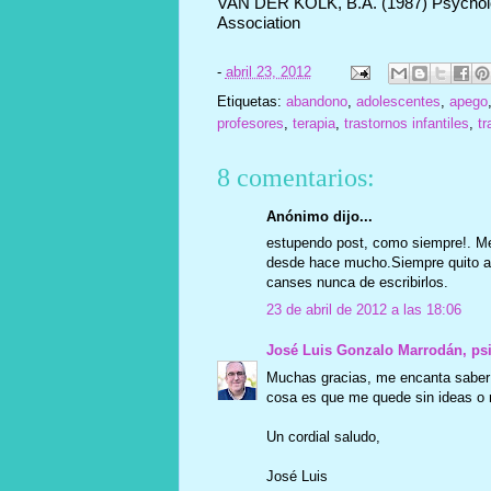
VAN DER KOLK, B.A. (1987) Psycholo
Association
-
abril 23, 2012
Etiquetas:
abandono
,
adolescentes
,
apego
profesores
,
terapia
,
trastornos infantiles
,
t
8 comentarios:
Anónimo dijo...
estupendo post, como siempre!. Me 
desde hace mucho.Siempre quito alg
canses nunca de escribirlos.
23 de abril de 2012 a las 18:06
José Luis Gonzalo Marrodán, ps
Muchas gracias, me encanta saber
cosa es que me quede sin ideas o m
Un cordial saludo,
José Luis