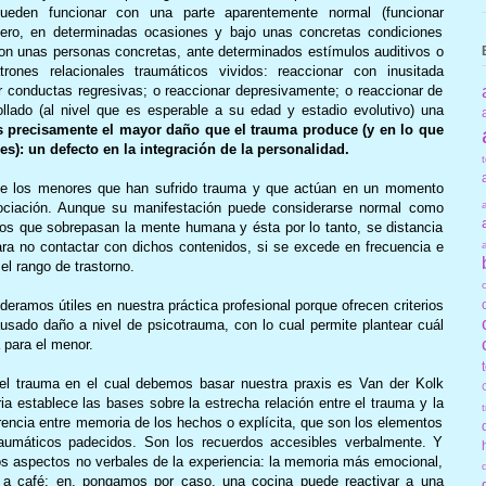
pueden funcionar con una parte aparentemente normal (funcionar
pero, en determinadas ocasiones y bajo unas concretas condiciones
on unas personas concretas, ante determinados estímulos auditivos o
ones relacionales traumáticos vividos: reaccionar con inusitada
ar conductas regresivas; o reaccionar depresivamente; o reaccionar de
llado (al nivel que es esperable a su edad y estadio evolutivo) una
s precisamente el mayor daño que el trauma produce (y en lo que
s): un defecto en la integración de la personalidad.
de los menores que han sufrido trauma y que actúan en un momento
ciación. Aunque su manifestación puede considerarse normal como
dos que sobrepasan la mente humana y ésta por lo tanto, se distancia
ra no contactar con dichos contenidos, si se excede en frecuencia e
el rango de trastorno.
deramos útiles en nuestra práctica profesional porque ofrecen criterios
ausado daño a nivel de psicotrauma, con lo cual permite plantear cuál
para el menor.
del trauma en el cual debemos basar nuestra praxis es Van der Kolk
a establece las bases sobre la estrecha relación entre el trauma y la
encia entre memoria de los hechos o explícita, que son los elementos
raumáticos padecidos. Son los recuerdos accesibles verbalmente. Y
os aspectos no verbales de la experiencia: la memoria más emocional,
or a café; en, pongamos por caso, una cocina puede reactivar a una