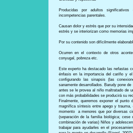
Producidas por adultos significativos
incompetencias parentales.
Causan dolor y estrés que por su intensida
estrés y se interiorizan como memorias imp
Por su contenido son difícilmente elaborab
Ocurren en el contexto de otros aconteci
conyugal, pobreza etc.
Este experto ha destacado las nefastas c
énfasis en la importancia del cariño y 
configurando las sinapsis (las conexio
sanamente desarrollados. Barudy pone de r
antes se le provea al niño maltratado de u
con más probabilidades se producirá su re
Finalmente, queremos exponer el punto d
magnífica síntesis entre apego y trauma, 
momento a menores que por diversas circ
(separación de la familia biológica; cese 
combinación de varias) Niños y adolescent
trabajar para ayudarles en el procesamie
para la mente en desarrollo (Siegel, 2007)