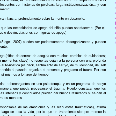
f
escentes con historias de pérdidas, larga institucionalización… y con
r
omento:
era infancia, profundamente sobre la mente en desarrollo.
 que las necesidades de apego del niño puedan satisfacerse. (Por ej.
es o desvinculaciones con figuras de apego)
” (Siegel, 2007) pueden ser poderosamente desorganizantes y pueden
ente.
pego (niños de centros de acogida con muchos cambios de cuidadores;
n momentos clave) no resueltas dejan a la persona con una profunda
auto-noética (es decir, sentimiento de ser yo, de mi identidad, del self
a sentido al pasado, organiza el presente y programa el futuro. Por eso
 sí mismos a lo largo del tiempo.
encias sobrecargantes en una psicoterapia y en un programa de apoyo
l manera que pueda procesarse el trauma. Puedo constatar que los
s intensos y continuados pueden dar buenos resultados si se dan al
ra los menores.
responsable de las emociones y las respuestas traumáticas), afirma
o largo de toda la vida, por lo que un tratamiento siempre merece la