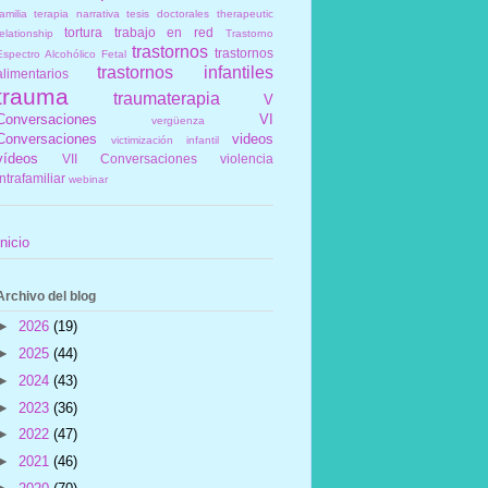
amilia
terapia narrativa
tesis doctorales
therapeutic
tortura
trabajo en red
elationship
Trastorno
trastornos
trastornos
Espectro Alcohólico Fetal
trastornos infantiles
alimentarios
trauma
traumaterapia
V
Conversaciones
VI
vergüenza
Conversaciones
videos
victimización infantil
vídeos
VII Conversaciones
violencia
intrafamiliar
webinar
Inicio
Archivo del blog
►
2026
(19)
►
2025
(44)
►
2024
(43)
►
2023
(36)
►
2022
(47)
►
2021
(46)