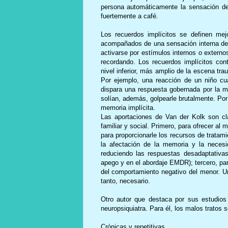
persona automáticamente la sensación de
fuertemente a café.
Los recuerdos implícitos se definen me
acompañados de una sensación interna de 
activarse por estímulos internos o externo
recordando. Los recuerdos implícitos cont
nivel inferior, más amplio de la escena tr
Por ejemplo, una reacción de un niño cuan
dispara una respuesta gobernada por la m
solían, además, golpearle brutalmente. Por
memoria implícita.
Las aportaciones de Van der Kolk son cla
familiar y social. Primero, para ofrecer al
para proporcionarle los recursos de tratam
la afectación de la memoria y la necesid
reduciendo las respuestas desadaptativa
apego y en el abordaje EMDR); tercero, pa
del comportamiento negativo del menor. Un
tanto, necesario.
Otro autor que destaca por sus estudios
neuropsiquiatra. Para él, los malos tratos
Crónicas y repetitivas