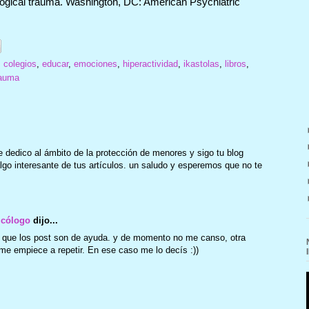
gical trauma.
Washington, DC: American Psychiatric
,
colegios
,
educar
,
emociones
,
hiperactividad
,
ikastolas
,
libros
,
rauma
dedico al ámbito de la protección de menores y sigo tu blog
o interesante de tus artículos. un saludo y esperemos que no te
icólogo
dijo...
 que los post son de ayuda. y de momento no me canso, otra
e empiece a repetir. En ese caso me lo decís :))