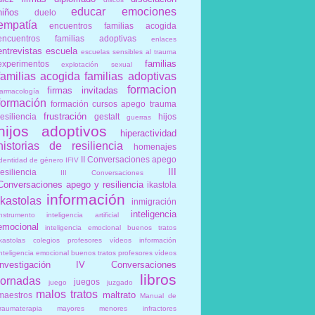
educar
emociones
niños
duelo
empatía
encuentros familias acogida
encuentros familias adoptivas
enlaces
entrevistas
escuela
escuelas sensibles al trauma
familias
experimentos
explotación sexual
familias acogida
familias adoptivas
formacion
firmas invitadas
farmacología
formación
formación cursos apego trauma
frustración
resiliencia
gestalt
hijos
guerras
hijos adoptivos
hiperactividad
historias de resiliencia
homenajes
II Conversaciones apego
identidad de género
IFIV
III
resiliencia
III Conversaciones
Conversaciones apego y resiliencia
ikastola
información
ikastolas
inmigración
inteligencia
instrumento
inteligencia artificial
emocional
inteligencia emocional buenos tratos
ikastolas colegios profesores vídeos información
inteligencia emocional buenos tratos profesores vídeos
investigación
IV Conversaciones
libros
jornadas
juegos
juego
juzgado
malos tratos
maltrato
maestros
Manual de
traumaterapia
mayores
menores infractores