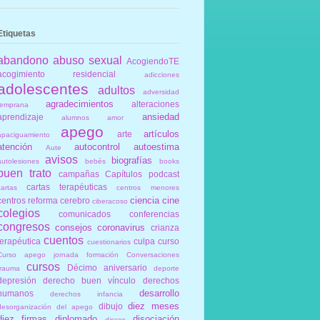
Etiquetas
abandono
abuso sexual
AcogiendoTE
acogimiento residencial
adicciones
adolescentes
adultos
adversidad
agradecimientos
alteraciones
temprana
ansiedad
aprendizaje
alumnos
amor
apego
artículos
arte
apaciguamiento
atención
autocontrol
autoestima
Aute
avisos
biografías
autolesiones
bebés
books
buen trato
campañas
Capítulos podcast
cartas terapéuticas
cartas
centros menores
ciencia
cine
centros reforma
cerebro
ciberacoso
colegios
comunicados
conferencias
congresos
consejos
coronavirus
crianza
cuentos
terapéutica
culpa
curso
cuestionarios
Curso apego jornada formación Conversaciones
cursos
Décimo aniversario
trauma
deporte
depresión
derecho buen vínculo
derechos
desarrollo
humanos
derechos infancia
diez meses
dibujo
desorganización del apego
diez firmas
diplomado
disociación
discos