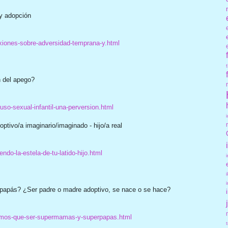
 y adopción
xiones-sobre-adversidad-temprana-y.html
ón del apego?
so-sexual-infantil-una-perversion.html
doptivo/a imaginario/imaginado - hijo/a real
do-la-estela-de-tu-latido-hijo.html
apás? ¿Ser padre o madre adoptivo, se nace o se hace?
emos-que-ser-supermamas-y-superpapas.html