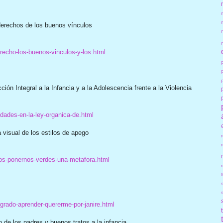
derechos de los buenos vínculos
recho-los-buenos-vinculos-y-los.html
ón Integral a la Infancia y a la Adolescencia frente a la Violencia
ades-en-la-ley-organica-de.html
visual de los estilos de apego
os-ponernos-verdes-una-metafora.html
r
grado-aprender-quererme-por-janire.html
 de los padres y buenos tratos a la infancia