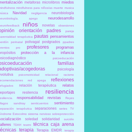
mentalización
miedos
metaforas
microlibros
mindfulness
mindfulness para niños/as
muerte
musica
Navidad
neurobiología
música
negligencia
neurodesarrollo
neurobiología. apego
niños
novelas
neurofeedback
obsesiones
opinión
orientación
padres
pareja
pautas
pensamientos
parentalidad terapéutica
polivagal
postgrados
perdón
perinatal
ppadres
profesores
programas
premios
pro
protección a la infancia
propósitos
psicodiagnóstico
psicoeducación
psicoeducación familias
adoptivas/acogedoras
psicología
evolutiva
psicomotricidad relacional
racismo
reflexiones
recomendaciones
red apega
relatos
relación terapéutica
refugiados
resiliencia
reportajes
resilencia
responsabilidad
revistas
esiliencia.
Reyes
sentimiento
Magos
sandtray
senticuentos
separaciones
separación terapéutica
series TV
síndrome Estocolmo
sistema nervioso
sobreprotección
socialización
soledad
solidaridad
suicidio
técnica caja arena
talleres
TDAH
teatro
técnicas
terapia
Terapia EMDR
terapia