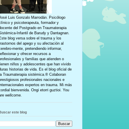
José Luis Gonzalo Marrodán. Psicólogo
clínico y psicoterapeuta, formador y
docente del Postgrado en Traumaterapia
Sistémica-Infantil de Barudy y Dantagnan.
Este blog versa sobre el trauma y los
trastornos del apego y su afectación al
cerebro-mente, pretendiendo informar,
reflexionar y ofrecer recursos a
profesionales y familias que atienden o
tienen niños y adolescentes que han vivido
duras historias de vida. Es el blog oficial de
la Traumaterapia sistémica.® Colaboran
prestigiosos profesionales nacionales e
internacionales expertos en trauma. Mi más
cordial bienvenida. Ongi etorri guztioi. You
are wellcome.
Buscar este blog