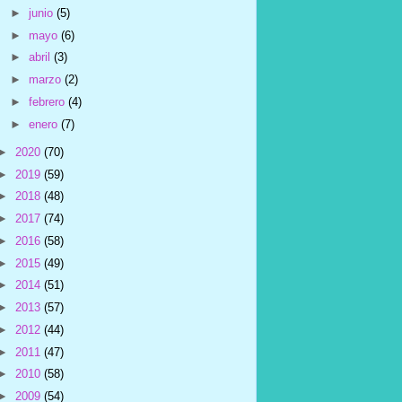
►
junio
(5)
►
mayo
(6)
►
abril
(3)
►
marzo
(2)
►
febrero
(4)
►
enero
(7)
►
2020
(70)
►
2019
(59)
►
2018
(48)
►
2017
(74)
►
2016
(58)
►
2015
(49)
►
2014
(51)
►
2013
(57)
►
2012
(44)
►
2011
(47)
►
2010
(58)
►
2009
(54)