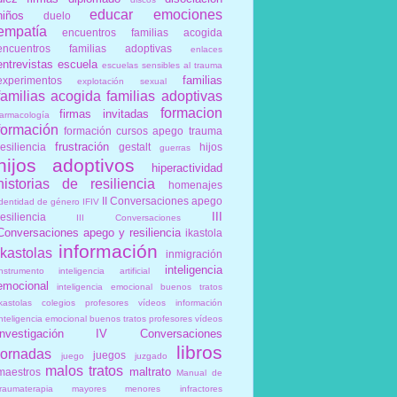
educar
emociones
niños
duelo
empatía
encuentros familias acogida
encuentros familias adoptivas
enlaces
entrevistas
escuela
escuelas sensibles al trauma
familias
experimentos
explotación sexual
familias acogida
familias adoptivas
formacion
firmas invitadas
farmacología
formación
formación cursos apego trauma
frustración
resiliencia
gestalt
hijos
guerras
hijos adoptivos
hiperactividad
historias de resiliencia
homenajes
II Conversaciones apego
identidad de género
IFIV
III
resiliencia
III Conversaciones
Conversaciones apego y resiliencia
ikastola
información
ikastolas
inmigración
inteligencia
instrumento
inteligencia artificial
emocional
inteligencia emocional buenos tratos
ikastolas colegios profesores vídeos información
inteligencia emocional buenos tratos profesores vídeos
investigación
IV Conversaciones
libros
jornadas
juegos
juego
juzgado
malos tratos
maltrato
maestros
Manual de
traumaterapia
mayores
menores infractores