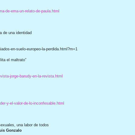
ma-de-ema-un-relato-de-paula.html
a de una identidad
iados-en-suelo-europeo-la-perdida.html?m=1
lita el maltrato”
ista-jorge-barudy-en-la-revista.html
er-y-el-valor-de-lo-inconfesable.html
sexuales, una labor de todos
uis Gonzalo