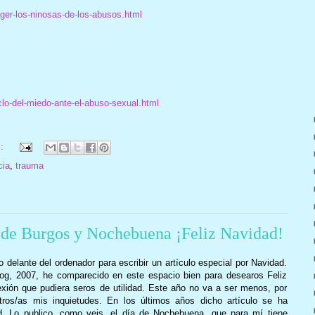
ger-los-ninosas-de-los-abusos.html
lo-del-miedo-ante-el-abuso-sexual.html
s:
cia
,
trauma
de Burgos y Nochebuena ¡Feliz Navidad!
delante del ordenador para escribir un artículo especial por Navidad.
log, 2007, he comparecido en este espacio bien para desearos Feliz
lexión que pudiera seros de utilidad. Este año no va a ser menos, por
ros/as mis inquietudes. En los últimos años dicho artículo se ha
ad. Lo publico, como veis, el día de Nochebuena, que para mí tiene