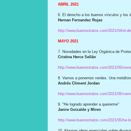
ABRIL 2021
6. El derecho a los buenos vínculos y los 
Hernan Fernandez Rojas
http://www.buenostratos.com/2021/04/el-de
MAYO 2021
7. Novedades en la Ley Orgánica de Protecci
Cristina Herce Sellán
http://www.buenostratos.com/2021/05/noved
8. Vamos a ponernos verdes. Una metáfora 
Andrés Climent Jordan
http://www.buenostratos.com/2021/05/vam
9. "He logrado aprender a quererme"
Janire Goizalde y Miren
http://www.buenostratos.com/2021/05/he-lo
10. Algunas ideas esenciales sobre divorcio