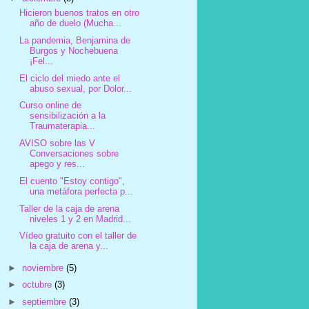
Hicieron buenos tratos en otro
año de duelo (Mucha...
La pandemia, Benjamina de
Burgos y Nochebuena
¡Fel...
El ciclo del miedo ante el
abuso sexual, por Dolor...
Curso online de
sensibilización a la
Traumaterapia...
AVISO sobre las V
Conversaciones sobre
apego y res...
El cuento "Estoy contigo",
una metáfora perfecta p...
Taller de la caja de arena
niveles 1 y 2 en Madrid...
Vídeo gratuito con el taller de
la caja de arena y...
►
noviembre
(5)
►
octubre
(3)
►
septiembre
(3)