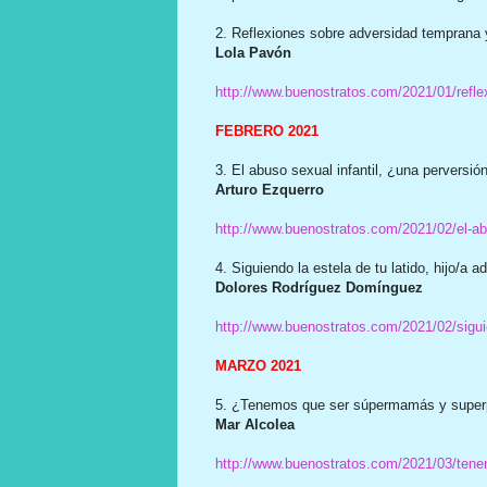
2. Reflexiones sobre adversidad temprana
Lola Pavón
http://www.buenostratos.com/2021/01/refle
FEBRERO 2021
3. El abuso sexual infantil, ¿una perversi
Arturo Ezquerro
http://www.buenostratos.com/2021/02/el-abu
4. Siguiendo la estela de tu latido, hijo/a a
Dolores Rodríguez Domínguez
http://www.buenostratos.com/2021/02/siguien
MARZO 2021
5. ¿Tenemos que ser súpermamás y superp
Mar Alcolea
http://www.buenostratos.com/2021/03/ten