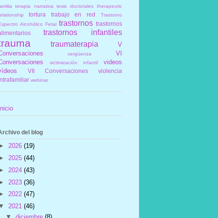
amilia
terapia narrativa
tesis doctorales
therapeutic
tortura
trabajo en red
elationship
Trastorno
trastornos
trastornos
Espectro Alcohólico Fetal
trastornos infantiles
alimentarios
trauma
traumaterapia
V
Conversaciones
VI
vergüenza
Conversaciones
videos
victimización infantil
vídeos
VII Conversaciones
violencia
intrafamiliar
webinar
Inicio
Archivo del blog
►
2026
(19)
►
2025
(44)
►
2024
(43)
►
2023
(36)
►
2022
(47)
▼
2021
(46)
▼
diciembre
(8)