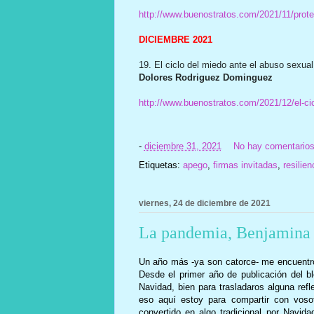
http://www.buenostratos.com/2021/11/prote
DICIEMBRE 2021
19. El ciclo del miedo ante el abuso sexual
Dolores Rodriguez Dominguez
http://www.buenostratos.com/2021/12/el-cic
-
diciembre 31, 2021
No hay comentario
Etiquetas:
apego
,
firmas invitadas
,
resilien
viernes, 24 de diciembre de 2021
La pandemia, Benjamina 
Un año más -ya son catorce- me encuentro 
Desde el primer año de publicación del b
Navidad, bien para trasladaros alguna ref
eso aquí estoy para compartir con vosot
convertido en algo tradicional por Navid