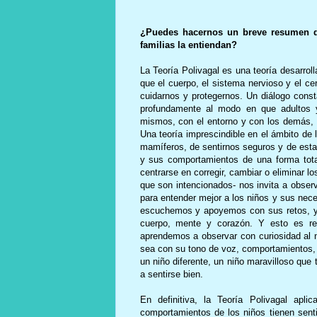
¿Puedes hacernos un breve resumen de
familias la entiendan?
La Teoría Polivagal es una teoría desarrol
que el cuerpo, el sistema nervioso y el cer
cuidarnos y protegernos. Un diálogo const
profundamente al modo en que adultos 
mismos, con el entorno y con los demás, 
Una teoría imprescindible en el ámbito de
mamíferos, de sentirnos seguros y de estar
y sus comportamientos de una forma tota
centrarse en corregir, cambiar o eliminar 
que son intencionados- nos invita a obser
para entender mejor a los niños y sus nec
escuchemos y apoyemos con sus retos, y 
cuerpo, mente y corazón. Y esto es re
aprendemos a observar con curiosidad al n
sea con su tono de voz, comportamientos,
un niño diferente, un niño maravilloso que
a sentirse bien.
En definitiva, la Teoría Polivagal apl
comportamientos de los niños tienen sen