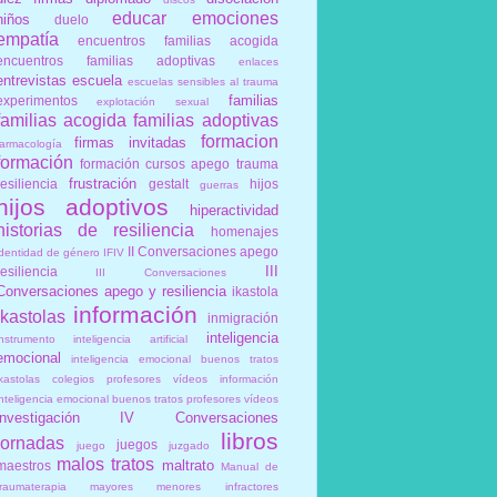
educar
emociones
niños
duelo
empatía
encuentros familias acogida
encuentros familias adoptivas
enlaces
entrevistas
escuela
escuelas sensibles al trauma
familias
experimentos
explotación sexual
familias acogida
familias adoptivas
formacion
firmas invitadas
farmacología
formación
formación cursos apego trauma
frustración
resiliencia
gestalt
hijos
guerras
hijos adoptivos
hiperactividad
historias de resiliencia
homenajes
II Conversaciones apego
identidad de género
IFIV
III
resiliencia
III Conversaciones
Conversaciones apego y resiliencia
ikastola
información
ikastolas
inmigración
inteligencia
instrumento
inteligencia artificial
emocional
inteligencia emocional buenos tratos
ikastolas colegios profesores vídeos información
inteligencia emocional buenos tratos profesores vídeos
investigación
IV Conversaciones
libros
jornadas
juegos
juego
juzgado
malos tratos
maltrato
maestros
Manual de
traumaterapia
mayores
menores infractores