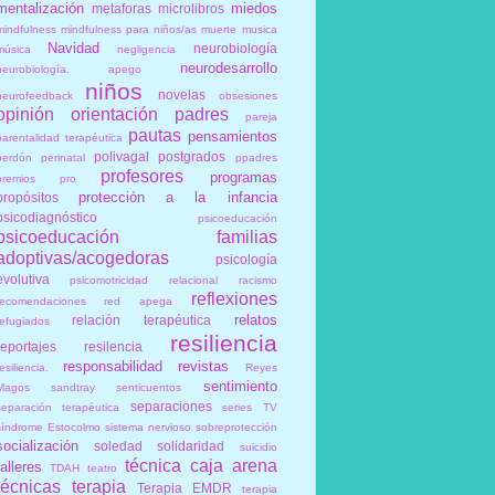
mentalización
miedos
metaforas
microlibros
mindfulness
mindfulness para niños/as
muerte
musica
Navidad
neurobiología
música
negligencia
neurodesarrollo
neurobiología. apego
niños
novelas
neurofeedback
obsesiones
opinión
orientación
padres
pareja
pautas
pensamientos
parentalidad terapéutica
polivagal
postgrados
perdón
perinatal
ppadres
profesores
programas
premios
pro
protección a la infancia
propósitos
psicodiagnóstico
psicoeducación
psicoeducación familias
adoptivas/acogedoras
psicología
evolutiva
psicomotricidad relacional
racismo
reflexiones
recomendaciones
red apega
relatos
relación terapéutica
refugiados
resiliencia
reportajes
resilencia
responsabilidad
revistas
esiliencia.
Reyes
sentimiento
Magos
sandtray
senticuentos
separaciones
separación terapéutica
series TV
síndrome Estocolmo
sistema nervioso
sobreprotección
socialización
soledad
solidaridad
suicidio
técnica caja arena
talleres
TDAH
teatro
técnicas
terapia
Terapia EMDR
terapia