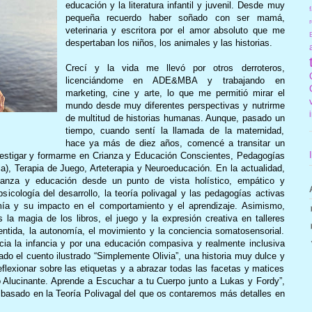
educación y la literatura infantil y juvenil. Desde muy
f
pequeña recuerdo haber soñado con ser mamá,
r
veterinaria y escritora por el amor absoluto que me
despertaban los niños, los animales y las historias.
Crecí y la vida me llevó por otros derroteros,
licenciándome en ADE&MBA y trabajando en
marketing, cine y arte, lo que me permitió mirar el
mundo desde muy diferentes perspectivas y nutrirme
de multitud de historias humanas. Aunque, pasado un
tiempo, cuando sentí la llamada de la maternidad,
hace ya más de diez años, comencé a transitar un
vestigar y formarme en Crianza y Educación Conscientes, Pedagogías
a), Terapia de Juego, Arteterapia y Neuroeducación. En la actualidad,
ianza y educación desde un punto de vista holístico, empático y
icología del desarrollo, la teoría polivagal y las pedagogías activas
ía y su impacto en el comportamiento y el aprendizaje. Asimismo,
la magia de los libros, el juego y la expresión creativa en talleres
sentida, la autonomía, el movimiento y la conciencia somatosensorial.
cia la infancia y por una educación compasiva y realmente inclusiva
ado el cuento ilustrado “Simplemente Olivia”, una historia muy dulce y
reflexionar sobre las etiquetas y a abrazar todas las facetas y matices
 Alucinante. Aprende a Escuchar a tu Cuerpo junto a Lukas y Fordy”,
s basado en la Teoría Polivagal del que os contaremos más detalles en