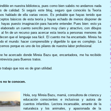
ndible en nuestra biblioteca, pues como bien sabéis no andamos nada
s de calidad. Si seguís este blog, seguro que conocéis la Teoría
os hablado de ella varias veces. Es probable que hayas tenido que
onceptos básicos de esta teoría y hayas echado de menos disponer de
e hayas puesto imaginación para hacerte entender. Pues bien: esto ya
laborado un cuento sencillo pero muy claro y atractivo, con dibujos
al fin de un recurso para acercar esta teoría a personas menores de
decen que el lenguaje sea fácil. El cuento me ha encantado. Mireia ha
odo el mundo: hacer comprensible y digerible lo que es complejo. La
emos porque es uno de los pilares de nuestra labor profesional.
me he acercado donde Mireia Bazu que, encantadora, me ha recibido
ntrevista para Buenos tratos.
e trabajo que nos es de gran utilidad.
es no te conocen.
r
Hola, soy Mireia Bazu, mamá, consultora de crianza y
educación conscientes e inclusivas y autora de
cuentos infantiles. Lectora incansable, amante de la
naturaleza y los animales, y apasionada de la