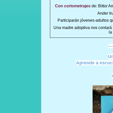
Con cortometrajes
de: Bittor Ar
Ander Ir
Participarán jóvenes-adultos q
Una madre adoptiva nos contará 
la
---
Un
Aprende a escuch