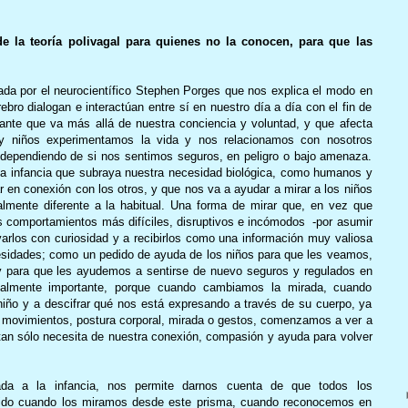
 la teoría polivagal para quienes no la conocen, para que las
lada por el neurocientífico Stephen Porges que nos explica el modo en
ebro dialogan e interactúan entre sí en nuestro día a día con el fin de
ante que va más allá de nuestra conciencia y voluntad, y que afecta
y niños experimentamos la vida y nos relacionamos con nosotros
dependiendo de si nos sentimos seguros, en peligro o bajo amenaza.
 la infancia que subraya nuestra necesidad biológica, como humanos y
 en conexión con los otros, y que nos va a ayudar a mirar a los niños
lmente diferente a la habitual. Una forma de mirar que, en vez que
los comportamientos más difíciles, disruptivos e incómodos -por asumir
varlos con curiosidad y a recibirlos como una información muy valiosa
esidades; como un pedido de ayuda de los niños para que les veamos,
para que les ayudemos a sentirse de nuevo seguros y regulados en
almente importante, porque cuando cambiamos la mirada, cuando
iño y a descifrar qué nos está expresando a través de su cuerpo, ya
 movimientos, postura corporal, mirada o gestos, comenzamos a ver a
 tan sólo necesita de nuestra conexión, compasión y ayuda para volver
icada a la infancia, nos permite darnos cuenta de que todos los
tido cuando los miramos desde este prisma, cuando reconocemos en