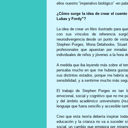
ellos nuestro “imperativo biológico” -en pa
¿Cómo surge la idea de crear el cuento
Lukas y Fordy”?
La idea de crear un libro ilustrado para q
con sus vínculos de referencia sur
neurodivergencia desde un punto de vista 
Stephen Porges, Mona Delahooke, Stuart 
profesionales que apuestan por miradas
individuales de niños y jòvenes a la hora 
A medida que iba leyendo más sobre el tema
pensaba mucho en que me hubiera gustado
sus distintos estados, porque me habría ay
sensibilidad, y a sentirme mucho más seg
El trabajo de Stephen Porges es tan bri
emocional, social y cognitivo que no me par
y del ámbito académico universitario (ris
lenguaje que fuera sencillo y accesible tan
Creo que esta teoría debería inspirar tod
educación y la crianza no va a suceder si
social, un cambio que empieza por mirar