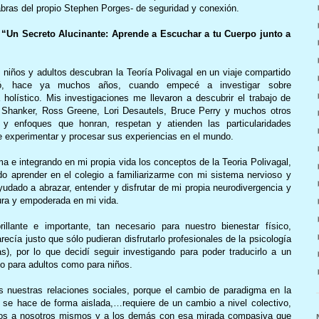
labras del propio Stephen Porges- de seguridad y conexión.
 “Un Secreto Alucinante: Aprende a Escuchar a tu Cuerpo junto a
ue niños y adultos descubran la Teoría Polivagal en un viaje compartido
gió, hace ya muchos años, cuando empecé a investigar sobre
holístico. Mis investigaciones me llevaron a descubrir el trabajo de
Shanker, Ross Greene, Lori Desautels, Bruce Perry y muchos otros
 y enfoques que honran, respetan y atienden las particularidades
de experimentar y procesar sus experiencias en el mundo.
 e integrando en mi propia vida los conceptos de la Teoria Polivagal,
 aprender en el colegio a familiarizarme con mi sistema nervioso y
udado a abrazar, entender y disfrutar de mi propia neurodivergencia y
ura y empoderada en mi vida.
llante e importante, tan necesario para nuestro bienestar físico,
ecía justo que sólo pudieran disfrutarlo profesionales de la psicología
as), por lo que decidí seguir investigando para poder traducirlo a un
to para adultos como para niños.
as nuestras relaciones sociales, porque el cambio de paradigma en la
 se hace de forma aislada,…requiere de un cambio a nivel colectivo,
nos a nosotros mismos y a los demás con esa mirada compasiva que