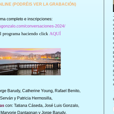
NLINE (PODRÉIS VER LA GRABACIÓN)
ma completo e inscripciones:
uisgonzalo.com/conversaciones-2024/
l programa haciendo click
AQUÍ
rge Barudy, Catherine Young, Rafael Benito,
Serván y Patricia Hermosilla,
ias
con: Tatiana Cáseda, José Luis Gonzalo,
, Maryorie Dantagnan y Jorge Barudy.