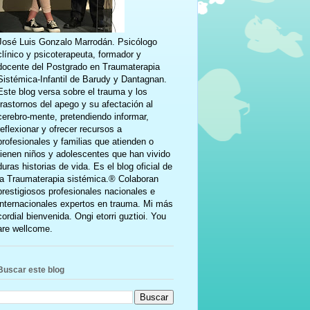
José Luis Gonzalo Marrodán. Psicólogo
clínico y psicoterapeuta, formador y
docente del Postgrado en Traumaterapia
Sistémica-Infantil de Barudy y Dantagnan.
Este blog versa sobre el trauma y los
trastornos del apego y su afectación al
cerebro-mente, pretendiendo informar,
reflexionar y ofrecer recursos a
profesionales y familias que atienden o
tienen niños y adolescentes que han vivido
duras historias de vida. Es el blog oficial de
la Traumaterapia sistémica.® Colaboran
prestigiosos profesionales nacionales e
internacionales expertos en trauma. Mi más
cordial bienvenida. Ongi etorri guztioi. You
are wellcome.
Buscar este blog