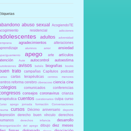
Etiquetas
abandono
abuso sexual
AcogiendoTE
acogimiento residencial
adicciones
adolescentes
adultos
adversidad
agradecimientos
alteraciones
temprana
ansiedad
aprendizaje
alumnos
amor
apego
artículos
arte
apaciguamiento
atención
autocontrol
autoestima
Aute
avisos
biografías
autolesiones
bebés
books
buen trato
campañas
Capítulos podcast
cartas terapéuticas
cartas
centros menores
ciencia
cine
centros reforma
cerebro
ciberacoso
colegios
comunicados
conferencias
congresos
consejos
coronavirus
crianza
cuentos
terapéutica
culpa
curso
cuestionarios
Curso apego jornada formación Conversaciones
cursos
Décimo aniversario
trauma
deporte
depresión
derecho buen vínculo
derechos
desarrollo
humanos
derechos infancia
diez meses
dibujo
desorganización del apego
diez firmas
diplomado
disociación
discos