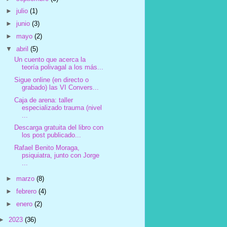
►
julio
(1)
►
junio
(3)
►
mayo
(2)
▼
abril
(5)
Un cuento que acerca la
teoría polivagal a los más...
Sigue online (en directo o
grabado) las VI Convers...
Caja de arena: taller
especializado trauma (nivel
...
Descarga gratuita del libro con
los post publicado...
Rafael Benito Moraga,
psiquiatra, junto con Jorge
...
►
marzo
(8)
►
febrero
(4)
►
enero
(2)
►
2023
(36)