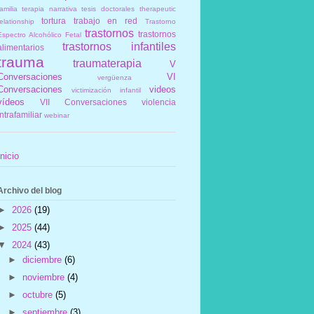
amilia
terapia narrativa
tesis doctorales
therapeutic
tortura
trabajo en red
elationship
Trastorno
trastornos
trastornos
Espectro Alcohólico Fetal
trastornos infantiles
alimentarios
trauma
traumaterapia
V
Conversaciones
VI
vergüenza
Conversaciones
videos
victimización infantil
vídeos
VII Conversaciones
violencia
intrafamiliar
webinar
Inicio
Archivo del blog
►
2026
(19)
►
2025
(44)
▼
2024
(43)
►
diciembre
(6)
►
noviembre
(4)
►
octubre
(5)
►
septiembre
(3)