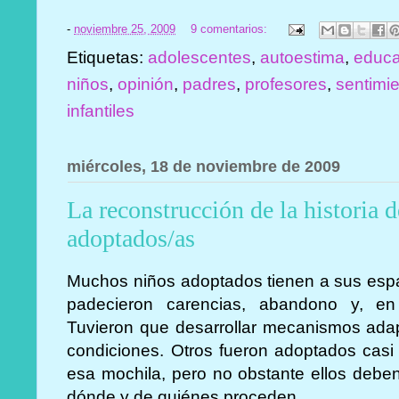
-
noviembre 25, 2009
9 comentarios:
Etiquetas:
adolescentes
,
autoestima
,
educa
niños
,
opinión
,
padres
,
profesores
,
sentimi
infantiles
miércoles, 18 de noviembre de 2009
La reconstrucción de la historia 
adoptados/as
Muchos niños adoptados tienen a sus espal
padecieron carencias, abandono y, en
Tuvieron que
desarrollar mecanismos adap
condiciones. Otros fueron adoptados casi
esa mochila, pero no obstante ellos deben
dónde y de quiénes proceden.