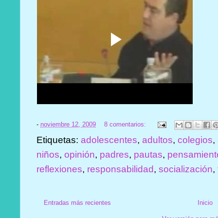
-
noviembre 12, 2009
8 comentarios:
Etiquetas:
adolescentes
,
adultos
,
colegios
,
niños
,
opinión
,
padres
,
pautas
,
pensamient
reflexiones
,
responsabilidad
,
socialización
,
Entradas más recientes
Inicio