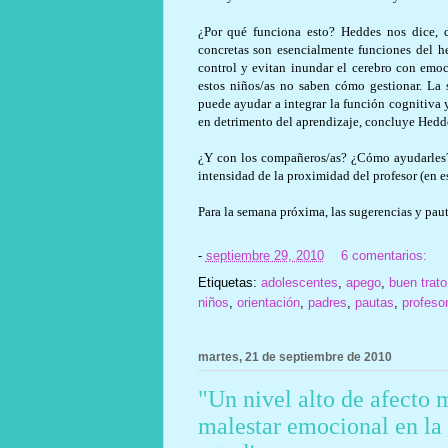
¿Por qué funciona esto? Heddes nos dice, d
concretas son esencialmente funciones del h
control y evitan inundar el cerebro con emoc
estos niños/as no saben cómo gestionar. La s
puede ayudar a integrar la función cognitiva 
en detrimento del aprendizaje, concluye Hedd
¿Y con los compañeros/as? ¿Cómo ayudarles? 
intensidad de la proximidad del profesor (en e
Para la semana próxima, las sugerencias y paut
-
septiembre 29, 2010
6 comentarios:
Etiquetas:
adolescentes
,
apego
,
buen trato
niños
,
orientación
,
padres
,
pautas
,
profeso
martes, 21 de septiembre de 2010
"Un nivel alto de afecto 
malestar emocional en la 