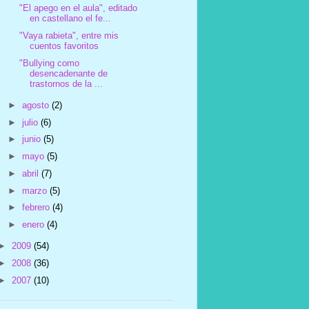
"El apego en el aula", editado
en castellano el fe...
"Vaya rabieta", entre mis
cuentos favoritos
"Bullying como
desencadenante de
trastornos de la ...
►
agosto
(2)
►
julio
(6)
►
junio
(5)
►
mayo
(5)
►
abril
(7)
►
marzo
(5)
►
febrero
(4)
►
enero
(4)
►
2009
(54)
►
2008
(36)
►
2007
(10)