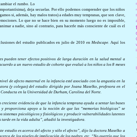
 cambiar el rumbo. Lo
f
importantísima), deja secuelas. Por ello podemos comprender que los niños
r
igamos si, además, hay malos tratos) a edades muy tempranas, que son clave,
 emociones. Lo que no se hace bien en su momento luego no es imposible,
sanimar a nadie, sino al contrario, para hacerle más consciente de cuál es el
nclusiones del estudio publicados en julio de 2010 en
Medscape
. Aquí los
es pueden tener efectos positivos de larga duración en la salud mental a
e acuerdo a un nuevo estudio de cohorte que evaluó a los niños a los 8 meses
ivel de afecto maternal en la infancia esté asociado con la angustia en la
tora (y colegas) del estudio dirigido por Joana Maselko, profesora en el
a Conducta en la Universidad de Durham, Carolina del Norte.
a creciente evidencia de que la infancia temprana ayuda a sentar las bases
da y proporciona apoyo a la noción de que las “memorias biológicas” se
 sistemas psicológicos y fisiológicos y producir vulnerabilidades latentes
 tarde en la vida adulta”, añadió la investigadora.
te estudio es acerca del afecto y sólo el afecto”, dijo la doctora Maselko a
ca de los niveles de implicación de los padres, etc. “No querría que los