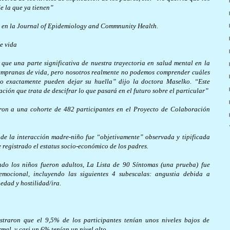
e la que ya tienen”
lio en la Journal of Epidemiology and Commnunity Health.
e vida
ue una parte significativa de nuestra trayectoria en salud mental en la
 tempranas de vida, pero nosotros realmente no podemos comprender cuáles
mo exactamente pueden dejar su huella” dijo la doctora Maselko. “Este
ación que trata de descifrar lo que pasará en el futuro sobre el particular”
uaron a una cohorte de 482 participantes en el Proyecto de Colaboración
 de la interacción madre-niño fue “objetivamente” observada y tipificada
 registrado el estatus socio-económico de los padres.
ando los niños fueron adultos, La Lista de 90 Síntomas (una prueba) fue
emocional, incluyendo las siguientes 4 subescalas: angustia debida a
edad y hostilidad/ira.
straron que el 9,5% de los participantes tenían unos niveles bajos de
mal, y casi un 6% tenían un nivel alto.