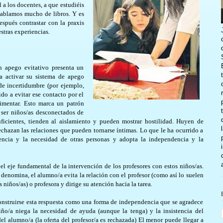
 a los docentes, a que estudiéis
 hablamos mucho de libros. Y es
espués contrastar con la praxis
stras experiencias.
n apego evitativo presenta un
ta activar su sistema de apego
e incertidumbre (por ejemplo,
do a evitar ese contacto por el
imentar. Esto marca un patrón
n ser niños/as desconectados de
ficientes, tienden al aislamiento y pueden mostrar hostilidad. Huyen de
echazan las relaciones que pueden tornarse íntimas. Lo que le ha ocurrido a
encia y la necesidad de otras personas y adopta la independencia y la
 el eje fundamental de la intervención de los profesores con estos niños/as.
 denomina, el alumno/a evita la relación con el profesor (como así lo suelen
niños/as) o profesora y dirige su atención hacia la tarea.
construirse esta respuesta como una forma de independencia que se agradece
ño/a niega la necesidad de ayuda (aunque la tenga) y la insistencia del
del alumno/a (la oferta del profesor/a es rechazada) El menor puede llegar a