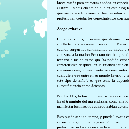
breve reseña para animaros a todos, en especial
el libro. Os dais cuenta de que en este blog
que me parece fundamental leer, estudiar y d
profesional, cotejar los conocimientos con nue
Apego evitativo
Como ya sabéis, el niño/a que desarrolla u
conflicto de acercamiento-evitación. Necesi
cuando surgen los sentimientos de miedo o d
abrazarse a la madre) Pero también ha aprendi
rechazo o malos tratos que ha podido exper
característico después, en la infancia: suele
sus emociones, normalmente se creen autosu
cualquiera que entre en su mundo interior y r
este tipo de niño/a es que teme la depend
autosuficiencia como defensas.
Para Geddes, la tarea de clase se convierte en
En el
triángulo del aprendizaje
, como ella lo
manifestar los maestros cuando hablan de estos 
Esto puede ser una trampa, y puede llevar a 
en un aula grande y exigente. Además, el ni
profesor se traduce en más rechazo por parte 