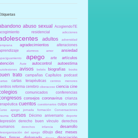
Etiquetas
abandono
abuso sexual
AcogiendoTE
acogimiento residencial
adicciones
adolescentes
adultos
adversidad
agradecimientos
alteraciones
temprana
ansiedad
aprendizaje
alumnos
amor
apego
artículos
arte
apaciguamiento
atención
autocontrol
autoestima
Aute
avisos
biografías
autolesiones
bebés
books
buen trato
campañas
Capítulos podcast
cartas terapéuticas
cartas
centros menores
ciencia
cine
centros reforma
cerebro
ciberacoso
colegios
comunicados
conferencias
congresos
consejos
coronavirus
crianza
cuentos
terapéutica
culpa
curso
cuestionarios
Curso apego jornada formación Conversaciones
cursos
Décimo aniversario
trauma
deporte
depresión
derecho buen vínculo
derechos
desarrollo
humanos
derechos infancia
diez meses
dibujo
desorganización del apego
diez firmas
diplomado
disociación
discos