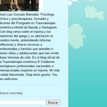
José Luis Gonzalo Marrodán. Psicólogo
clínico y psicoterapeuta, formador y
docente del Postgrado en Traumaterapia
Sistémica-Infantil de Barudy y Dantagnan.
Este blog versa sobre el trauma y los
trastornos del apego y su afectación al
cerebro-mente, pretendiendo informar,
reflexionar y ofrecer recursos a
profesionales y familias que atienden o
tienen niños y adolescentes que han vivido
duras historias de vida. Es el blog oficial de
la Traumaterapia sistémica.® Colaboran
prestigiosos profesionales nacionales e
internacionales expertos en trauma. Mi más
cordial bienvenida. Ongi etorri guztioi. You
are wellcome.
Buscar este blog