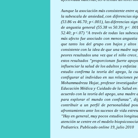
Aunque la asociación más consistente entre af
la subescala de ansiedad, con diferencias sig
(53.86 vs 46.70; p<.001), las diferencias si
de angustia general (55.38 vs 50.39; p< .00
52.40; p<.07) “A través de todas las subesca
más afecto fue asociado con menos angustia
que tanto los del grupo con bajos y altos 
consistente con la idea de que una madre sup
peores resultados una vez que el niño crece
estos resultados “proporcionan fuerte apoy
influenciar la salud de los adultos y enfatiz
estudio confirma la teoría del apego, la 
configurar al individuo en sus relaciones 
Mohammadreza Hojat, profesor investigador 
Educación Médica y Cuidado de la Salud en 
acuerdo con la teoría del apego, una madre
para explorar el mundo con confianza”, dij
contribuir a un perfil de personalidad pos
afrontamiento ante los sucesos de vida estre
“Hay en general, muy pocos estudios longitud
atención se centre en el modelo biopsicosoci
Pediatrics. Publicado online 19, julio 2010