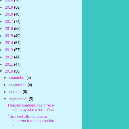
►
2020
(70)
►
2019
(59)
►
2018
(48)
►
2017
(74)
►
2016
(58)
►
2015
(49)
►
2014
(51)
►
2013
(57)
►
2012
(44)
►
2011
(47)
▼
2010
(58)
►
diciembre
(5)
►
noviembre
(4)
►
octubre
(6)
▼
septiembre
(5)
Heather Geddes nos ofrece
cómo ayudar a los niños/...
"Un nivel alto de afecto
materno temprano podría
r...