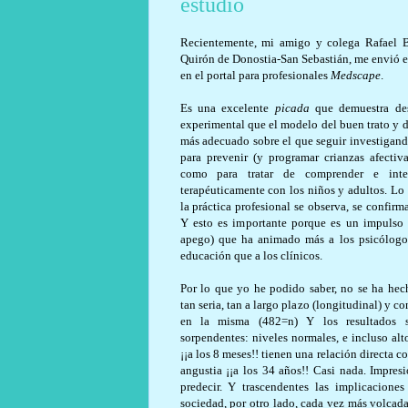
estudio
Recientemente, mi amigo y colega Rafael B
Quirón de Donostia-San Sebastián, me envió e
en el portal para profesionales
Medscape
.
Es una excelente
picada
que demuestra des
experimental que el modelo del buen trato y d
más adecuado sobre el que seguir investigand
para prevenir (y programar crianzas afecti
como para tratar de comprender e inte
terapéuticamente con los niños y adultos. Lo 
la práctica profesional se observa, se confirm
Y esto es importante porque es un impulso
apego) que ha animado más a los psicólogo
educación que a los clínicos.
Por lo que yo he podido saber, no se ha hec
tan seria, tan a largo plazo (longitudinal) y co
en la misma (482=n) Y los resultados 
sorpendentes: niveles normales, e incluso alt
¡¡a los 8 meses!! tienen una relación directa 
angustia ¡¡a los 34 años!! Casi nada. Impres
predecir. Y trascendentes las implicacione
sociedad, por otro lado, cada vez más volcada