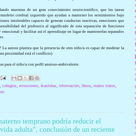
ando muestras de un gran conocimiento neurocientífico, que las tareas
emisferio cerebral izquierdo que ayudan a mantener los sentimientos bajo
iones intolerables capaces de generar conductas reactivas, emociones que
ensibilidad del profesor/a al significado de esta separación de funciones
y emocional y facilitar así el aprendizaje en lugar de mantenerlas separados
es.
La autora plantea que la presencia de otro niño/a es capaz de moderar la
sta proximidad está el conflicto)
as para el niño/a con perfil ansioso-ambivalente.
,
colegios
,
emociones
,
ikastolas
,
información
,
libros
,
malos tratos
,
res
materno temprano podría reducir el
vida adulta", conclusión de un reciente