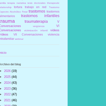
amilia
terapia narrativa
tesis doctorales
therapeutic
tortura
trabajo en red
elationship
Trastorno
trastornos
trastornos
Espectro Alcohólico Fetal
trastornos infantiles
alimentarios
trauma
traumaterapia
V
Conversaciones
VI
vergüenza
Conversaciones
videos
victimización infantil
vídeos
VII Conversaciones
violencia
intrafamiliar
webinar
Inicio
Archivo del blog
►
2026
(19)
►
2025
(44)
►
2024
(43)
►
2023
(36)
►
2022
(47)
►
2021
(46)