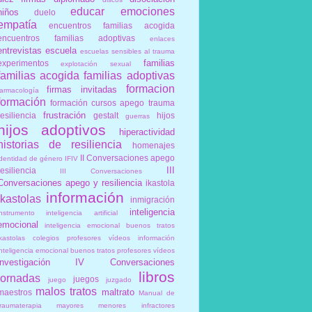
educar
emociones
niños
duelo
empatía
encuentros familias acogida
encuentros familias adoptivas
enlaces
entrevistas
escuela
escuelas sensibles al trauma
familias
experimentos
explotación sexual
familias acogida
familias adoptivas
formacion
firmas invitadas
farmacología
formación
formación cursos apego trauma
frustración
resiliencia
gestalt
hijos
guerras
hijos adoptivos
hiperactividad
historias de resiliencia
homenajes
II Conversaciones apego
identidad de género
IFIV
III
resiliencia
III Conversaciones
Conversaciones apego y resiliencia
ikastola
información
ikastolas
inmigración
inteligencia
instrumento
inteligencia artificial
emocional
inteligencia emocional buenos tratos
ikastolas colegios profesores vídeos información
inteligencia emocional buenos tratos profesores vídeos
investigación
IV Conversaciones
libros
jornadas
juegos
juego
juzgado
malos tratos
maltrato
maestros
Manual de
traumaterapia
mayores
menores infractores