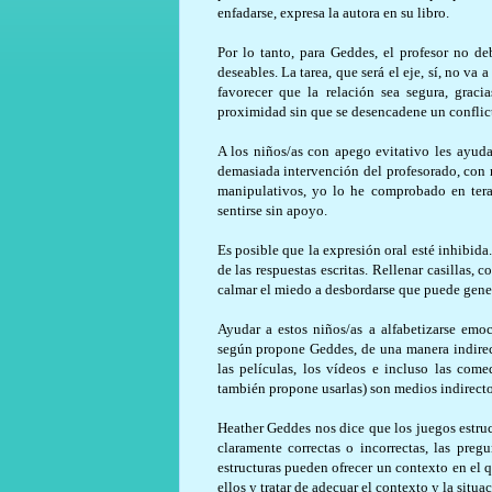
enfadarse, expresa la autora en su libro.
Por lo tanto, para Geddes, el profesor no d
deseables. La tarea, que será el eje, sí, no va 
favorecer que la relación sea segura, graci
proximidad sin que se desencadene un conflic
A los niños/as con apego evitativo les ayuda
demasiada intervención del profesorado, con m
manipulativos, yo lo he comprobado en ter
sentirse sin apoyo.
Es posible que la expresión oral esté inhibida.
de las respuestas escritas. Rellenar casillas, 
calmar el miedo a desbordarse que puede genera
Ayudar a estos niños/as a alfabetizarse emo
según propone Geddes, de una manera indirecta
las películas, los vídeos e incluso las com
también propone usarlas) son medios indirecto
Heather Geddes nos dice que los juegos estruc
claramente correctas o incorrectas, las preg
estructuras pueden ofrecer un contexto en el 
ellos y tratar de adecuar el contexto y la situ