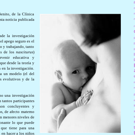
enito, de la Clínica
sta noticia publicada
de la investigación
el apego seguro es el
o y trabajando, tanto
vas de los
nasciturus
)
rvenir educativa y
que desde la teoría y
a en la investigación.
 a un modelo (el del
s evolutivos y de la
ho una investigación
r
n tantos participantes
son concluyentes y
os, de afecto materno
con menores niveles de
ionante lo que puede
s que tiene para una
 en hacer a los niños