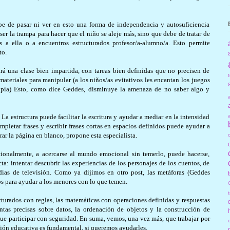
ebe de pasar ni ver en esto una forma de independencia y autosuficiencia
a ser la trampa para hacer que el niño se aleje más, sino que debe de tratar de
as a ella o a encuentros estructurados profesor/a-alumno/a. Esto permite
to.
rá una clase bien impartida, con tareas bien definidas que no precisen de
ateriales para manipular (a los niños/as evitativos les encantan los juegos
apia) Esto, como dice Geddes, disminuye la amenaza de no saber algo y
 La estructura puede facilitar la escritura y ayudar a mediar en la intensidad
completar frases y escribir frases cortas en espacios definidos puede ayudar a
r la página en blanco, propone esta especialista.
cionalmente, a acercarse al mundo emocional sin temerlo, puede hacerse,
: intentar descubrir las experiencias de los personajes de los cuentos, de
edias de televisión. Como ya dijimos en otro post, las metáforas (Geddes
s para ayudar a los menores con lo que temen.
turados con reglas, las matemáticas con operaciones definidas y respuestas
untas precisas sobre datos, la ordenación de objetos y la construcción de
que participar con seguridad. En suma, vemos, una vez más, que trabajar por
ación educativa es fundamental, si queremos ayudarles.