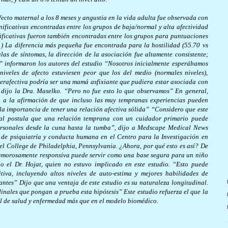
ecto maternal a los 8 meses y angustia en la vida adulta fue observada con
nificativas encontradas entre los grupos de baja/normal y alta afectividad
gnificativas fueron también encontradas entre los grupos para puntuaciones
1) La diferencia más pequeña fue encontrada para la hostilidad (55.70 vs
las de síntomas, la dirección de la asociación fue altamente consistente;
” informaron los autores del estudio “Nosotros inicialmente esperábamos
niveles de afecto estuviesen peor que los del medio (normales niveles),
erafectiva podría ser una mamá asfixiante que pudiera estar asociada con
, dijo la Dra. Maselko. “Pero no fue esto lo que observamos” En general,
o a la afirmación de que incluso las muy tempranas experiencias pueden
a la importancia de tener una relación afectiva sólida”
“Considero que este
cual postula que una relación temprana con un cuidador primario puede
personales desde la cuna hasta la tumba”, dijo a Medscape Medical News
de psiquiatría y conducta humana en el Centro para la Investigación en
el College de Philadelphia, Pennsylvania.
¿Ahora, por qué esto es así? De
 amorosamente responsiva puede servir como una base segura para un niño
o el Dr. Hojat, quien no estuvo implicado en este estudio. “Esto puede
itiva, incluyendo altos niveles de auto-estima y mejores habilidades de
santes”
Dijo que una ventaja de este estudio es su naturaleza longitudinal.
inales que pongan a prueba esta hipótesis” Este estudio refuerza el que la
al de salud y enfermedad más que en el modelo biomédico.