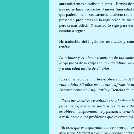
autosuficientes e individualistas... Hemos de
que no se hace bien a los 8 meses (una edad 
que padecen crianzas carentes de afecto (no d
presenten problemas en la regulación de las
pero sí más dificil. Y esto no lo sigo para de
camino a seguir.
He traducido del inglés los resultados y co
tenéis:
La crianza y el afecto temprano de las madr
largo plazo de sus hijos en la vida adulta, d
y a una edad media de 34 años.
“Es llamativo que una breve observación del n
vida adulta 30 años más tarde”, afirma la au
Departamento de Psiquiatría y Ciencias de l
“Estos provocativos resultados se añaden a l
para las experiencias posteriores de la vi
establecen tempranamente y pueden alterar los
o resiliencia a los problemas que emergen más
“Yo creo que es importante hacer notar que es
Medscape Medical News. “No decimos nada acer