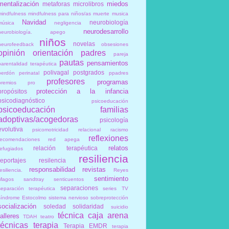
mentalización
miedos
metaforas
microlibros
mindfulness
mindfulness para niños/as
muerte
musica
Navidad
neurobiología
música
negligencia
neurodesarrollo
neurobiología. apego
niños
novelas
neurofeedback
obsesiones
opinión
orientación
padres
pareja
pautas
pensamientos
parentalidad terapéutica
polivagal
postgrados
perdón
perinatal
ppadres
profesores
programas
premios
pro
protección a la infancia
propósitos
psicodiagnóstico
psicoeducación
psicoeducación familias
adoptivas/acogedoras
psicología
evolutiva
psicomotricidad relacional
racismo
reflexiones
recomendaciones
red apega
relatos
relación terapéutica
refugiados
resiliencia
reportajes
resilencia
responsabilidad
revistas
esiliencia.
Reyes
sentimiento
Magos
sandtray
senticuentos
separaciones
separación terapéutica
series TV
síndrome Estocolmo
sistema nervioso
sobreprotección
socialización
soledad
solidaridad
suicidio
técnica caja arena
talleres
TDAH
teatro
técnicas
terapia
Terapia EMDR
terapia