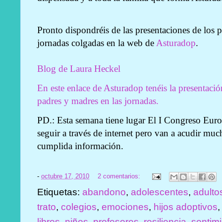
Pronto dispondréis de las presentaciones de los 
jornadas colgadas en la web de
Asturadop
.
Blog de Laura Heckel
En este enlace de Asturadop tenéis la presentación
padres y madres en las jornadas.
PD.: Esta semana tiene lugar El I Congreso Euro
seguir a través de internet pero van a acudir m
cumplida información.
-
octubre 17, 2010
2 comentarios:
Etiquetas:
abandono
,
adolescentes
,
adulto
trato
,
colegios
,
emociones
,
hijos adoptivos
libros
,
niños
,
profesores
,
resiliencia
,
sentim