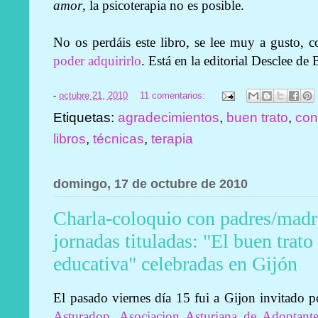
amor
, la psicoterapia no es posible.
No os perdáis este libro, se lee muy a gusto, c
poder adquirirlo
. Está en la editorial Desclee de
-
octubre 21, 2010
11 comentarios:
Etiquetas:
agradecimientos
,
buen trato
,
con
libros
,
técnicas
,
terapia
domingo, 17 de octubre de 2010
Charla-coloquio con padres/madre
jornadas tituladas: "El buen trato 
educativa" celebradas en Gijón
El pasado viernes día 15 fui a Gijon invitado p
Asturadop, Asociacion Asturiana de Adoptant