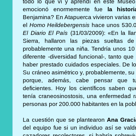
todo lo que vi y aprendí en este Muse
emocionó enormemente fue
la
histor
Benjamina? En Atapuerca vivieron varias e
el
Homo Heildebergensis
hace unos 530.0
El Diario El País
(31/03/2009): «En la l
Sierra, hallaron las piezas sueltas 
probablemente una niña. Tendría unos 10 
diferente -diversidad funcional-, tanto que
haber prestado cuidados especiales. De lo 
Su cráneo asimétrico y, probablemente, su 
porque, además, cabe pensar que tu
deficientes. Hoy los científicos saben q
tenía craneosinostosis, una enfermedad 
personas por 200.000 habitantes en la pobl
La cuestión que se plantearon
Ana Graci
del equipo fue si un individuo así se val
cazadores recolectores, si habría sobrevi