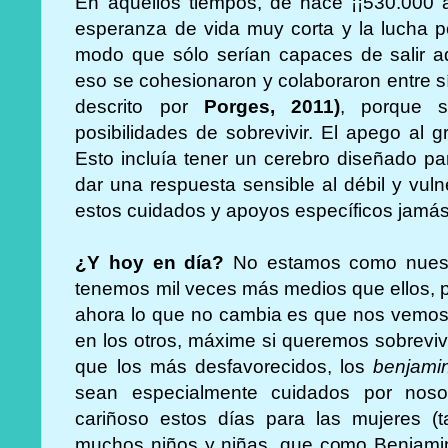
En aquellos tiempos, de hace ¡¡530.000 a
esperanza de vida muy corta y la lucha po
modo que sólo serían capaces de salir ad
eso se cohesionaron y colaboraron entre sí
descrito por
Porges, 2011)
, porque s
posibilidades de sobrevivir. El apego al g
Esto incluía tener un cerebro diseñado pa
dar una respuesta sensible al débil y vul
estos cuidados y apoyos específicos jamás
¿Y hoy en día?
No estamos como nuest
tenemos mil veces más medios que ellos, 
ahora lo que no cambia es que nos vemos
en los otros, máxime si queremos sobrevi
que los más desfavorecidos, los
benjami
sean especialmente cuidados por noso
cariñoso estos días para las mujeres 
muchos niños y niñas, que como Benjamin