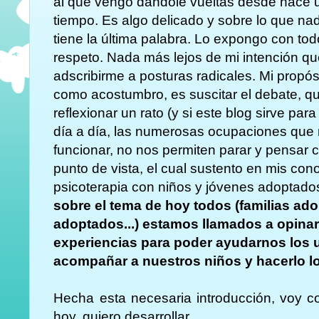
al que vengo dandole vueltas desde hace 
tiempo. Es algo delicado y sobre lo que na
tiene la última palabra. Lo expongo con tod
respeto. Nada más lejos de mi intención q
adscribirme a posturas radicales. Mi propós
como acostumbro, es suscitar el debate, 
reflexionar un rato (y si este blog sirve par
día a día, las numerosas ocupaciones que 
funcionar, no nos permiten parar y pensar 
punto de vista, el cual sustento en mis con
psicoterapia con niños y jóvenes adoptado
sobre el tema de hoy todos (familias ado
adoptados...) estamos llamados a opinar
experiencias para poder ayudarnos los un
acompañar a nuestros niños y hacerlo lo
Hecha esta necesaria introducción, voy c
hoy, quiero desarrollar.