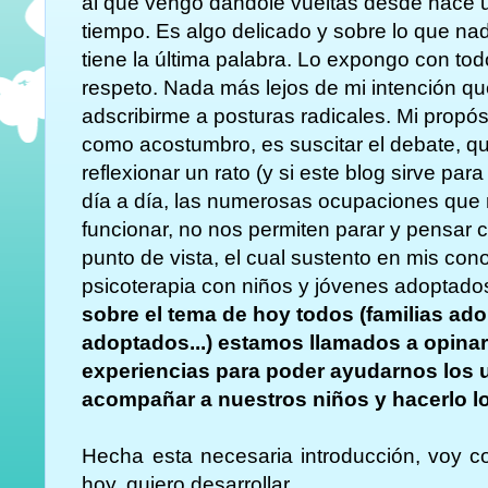
al que vengo dandole vueltas desde hace 
tiempo. Es algo delicado y sobre lo que na
tiene la última palabra. Lo expongo con tod
respeto. Nada más lejos de mi intención q
adscribirme a posturas radicales. Mi propós
como acostumbro, es suscitar el debate, 
reflexionar un rato (y si este blog sirve par
día a día, las numerosas ocupaciones que 
funcionar, no nos permiten parar y pensar 
punto de vista, el cual sustento en mis con
psicoterapia con niños y jóvenes adoptado
sobre el tema de hoy todos (familias ado
adoptados...) estamos llamados a opinar
experiencias para poder ayudarnos los un
acompañar a nuestros niños y hacerlo lo
Hecha esta necesaria introducción, voy c
hoy, quiero desarrollar.