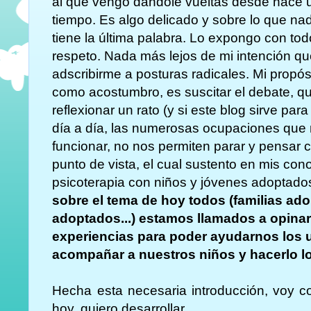
al que vengo dandole vueltas desde hace 
tiempo. Es algo delicado y sobre lo que na
tiene la última palabra. Lo expongo con tod
respeto. Nada más lejos de mi intención q
adscribirme a posturas radicales. Mi propós
como acostumbro, es suscitar el debate, 
reflexionar un rato (y si este blog sirve par
día a día, las numerosas ocupaciones que 
funcionar, no nos permiten parar y pensar 
punto de vista, el cual sustento en mis con
psicoterapia con niños y jóvenes adoptado
sobre el tema de hoy todos (familias ado
adoptados...) estamos llamados a opinar
experiencias para poder ayudarnos los un
acompañar a nuestros niños y hacerlo lo
Hecha esta necesaria introducción, voy c
hoy, quiero desarrollar.