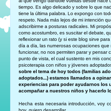
al que vengo dandole vueltas desde hace 
tiempo. Es algo delicado y sobre lo que na
tiene la última palabra. Lo expongo con tod
respeto. Nada más lejos de mi intención q
adscribirme a posturas radicales. Mi propós
como acostumbro, es suscitar el debate, 
reflexionar un rato (y si este blog sirve par
día a día, las numerosas ocupaciones que 
funcionar, no nos permiten parar y pensar 
punto de vista, el cual sustento en mis con
psicoterapia con niños y jóvenes adoptado
sobre el tema de hoy todos (familias ado
adoptados...) estamos llamados a opinar
experiencias para poder ayudarnos los un
acompañar a nuestros niños y hacerlo lo
Hecha esta necesaria introducción, voy c
hoy, quiero desarrollar.