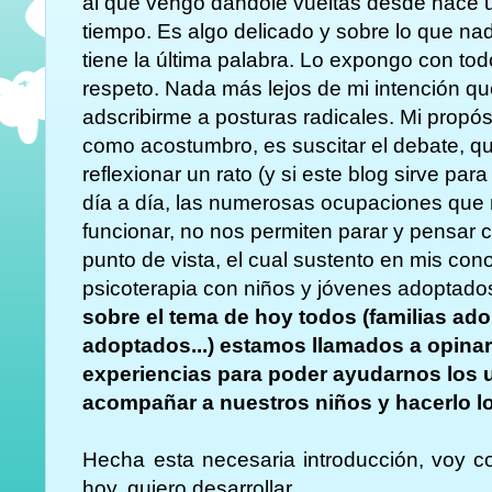
al que vengo dandole vueltas desde hace 
tiempo. Es algo delicado y sobre lo que na
tiene la última palabra. Lo expongo con tod
respeto. Nada más lejos de mi intención q
adscribirme a posturas radicales. Mi propós
como acostumbro, es suscitar el debate, 
reflexionar un rato (y si este blog sirve par
día a día, las numerosas ocupaciones que 
funcionar, no nos permiten parar y pensar 
punto de vista, el cual sustento en mis con
psicoterapia con niños y jóvenes adoptado
sobre el tema de hoy todos (familias ado
adoptados...) estamos llamados a opinar
experiencias para poder ayudarnos los un
acompañar a nuestros niños y hacerlo lo
Hecha esta necesaria introducción, voy c
hoy, quiero desarrollar.