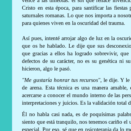
vence a las tinieblas: el sol que renace invenci
Cristo en esta época, para santificar las fiesta
saturnales romanas. Lo que nos importa a nosot
para quienes viven en la oscuridad del trauma.
Así pues, intenté arrojar algo de luz en la oscur
que os he hablado. Le dije que sus desconexio
que gracias a ellos ha logrado sobrevivir, qu
defectos de su carácter, no es su genética ni 
hicieron, algo le pasó.
"Me gustaría honrar tus recursos"
, le dije. Y l
de arena. Esta técnica es una manera amable, 
acercarse a conocer el mundo interno de las pers
interpretaciones y juicios. Es la validación total d
Él no habla casi nada, es de poquísimas pala
siento que está tranquilo, nos tenemos cariño el
especial. Por eso, sé que en psicoterapia da lo 