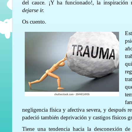
del cauce. ¡Y ha funcionado!,
la inspiració
dejarse ir.
Os cuento.
Es
psi
añ
tr
qu
re
tr
qu
te
fa
negligencia física y afectiva severa, y después 
padeció también deprivación y castigos físicos g
Tiene una tendencia hacia la desconexión de 