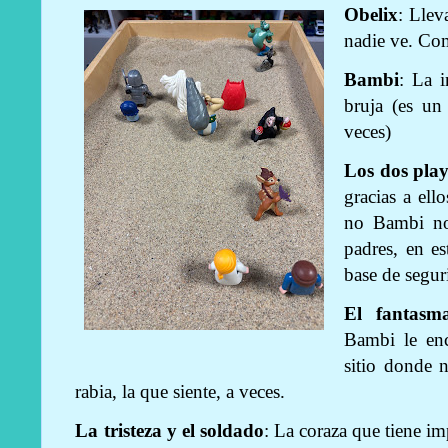
Obelix
: Lle
nadie ve. Co
Bambi
: La 
bruja (es un
veces)
Los dos pla
gracias a ell
no Bambi no
padres, en es
base de segur
El fantasm
Bambi le enc
sitio donde n
rabia, la que siente, a veces.
La tristeza y el soldado
: La coraza que tiene imp