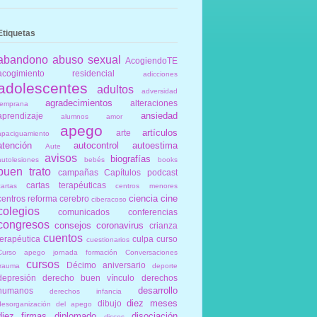
Etiquetas
abandono
abuso sexual
AcogiendoTE
acogimiento residencial
adicciones
adolescentes
adultos
adversidad
agradecimientos
alteraciones
temprana
ansiedad
aprendizaje
alumnos
amor
apego
artículos
arte
apaciguamiento
atención
autocontrol
autoestima
Aute
avisos
biografías
autolesiones
bebés
books
buen trato
campañas
Capítulos podcast
cartas terapéuticas
cartas
centros menores
ciencia
cine
centros reforma
cerebro
ciberacoso
colegios
comunicados
conferencias
congresos
consejos
coronavirus
crianza
cuentos
terapéutica
culpa
curso
cuestionarios
Curso apego jornada formación Conversaciones
cursos
Décimo aniversario
trauma
deporte
depresión
derecho buen vínculo
derechos
desarrollo
humanos
derechos infancia
diez meses
dibujo
desorganización del apego
diez firmas
diplomado
disociación
discos