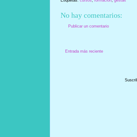
Etiquetas:
cursos
,
formación
,
gestalt
No hay comentarios:
Publicar un comentario
Entrada más reciente
Suscri