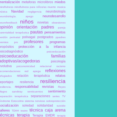
mentalización
miedos
metaforas
microlibros
mindfulness
mindfulness para niños/as
muerte
musica
Navidad
neurobiología
música
negligencia
neurodesarrollo
neurobiología. apego
niños
novelas
neurofeedback
obsesiones
opinión
orientación
padres
pareja
pautas
pensamientos
parentalidad terapéutica
polivagal
postgrados
perdón
perinatal
ppadres
profesores
programas
premios
pro
protección a la infancia
propósitos
psicodiagnóstico
psicoeducación
psicoeducación familias
adoptivas/acogedoras
psicología
evolutiva
psicomotricidad relacional
racismo
reflexiones
recomendaciones
red apega
relatos
relación terapéutica
refugiados
resiliencia
reportajes
resilencia
responsabilidad
revistas
esiliencia.
Reyes
sentimiento
Magos
sandtray
senticuentos
separaciones
separación terapéutica
series TV
síndrome Estocolmo
sistema nervioso
sobreprotección
socialización
soledad
solidaridad
suicidio
técnica caja arena
talleres
TDAH
teatro
técnicas
terapia
Terapia EMDR
terapia