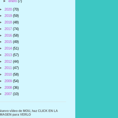
►
enero
(7)
►
2020
(70)
►
2019
(59)
►
2018
(48)
►
2017
(74)
►
2016
(58)
►
2015
(49)
►
2014
(51)
►
2013
(57)
►
2012
(44)
►
2011
(47)
►
2010
(58)
►
2009
(54)
►
2008
(36)
►
2007
(10)
Nuevo vídeo de MOU, haz CLICK EN LA
IMAGEN para VERLO