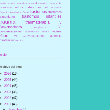
amilia
terapia narrativa
tesis doctorales
therapeutic
tortura
trabajo en red
elationship
Trastorno
trastornos
trastornos
Espectro Alcohólico Fetal
trastornos infantiles
alimentarios
trauma
traumaterapia
V
Conversaciones
VI
vergüenza
Conversaciones
videos
victimización infantil
vídeos
VII Conversaciones
violencia
intrafamiliar
webinar
Inicio
Archivo del blog
►
2026
(19)
►
2025
(44)
►
2024
(43)
►
2023
(36)
►
2022
(47)
▼
2021
(46)
►
diciembre
(8)