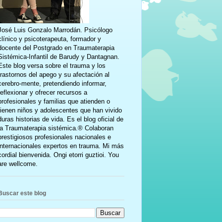
José Luis Gonzalo Marrodán. Psicólogo
clínico y psicoterapeuta, formador y
docente del Postgrado en Traumaterapia
Sistémica-Infantil de Barudy y Dantagnan.
Este blog versa sobre el trauma y los
trastornos del apego y su afectación al
cerebro-mente, pretendiendo informar,
reflexionar y ofrecer recursos a
profesionales y familias que atienden o
tienen niños y adolescentes que han vivido
duras historias de vida. Es el blog oficial de
la Traumaterapia sistémica.® Colaboran
prestigiosos profesionales nacionales e
internacionales expertos en trauma. Mi más
cordial bienvenida. Ongi etorri guztioi. You
are wellcome.
Buscar este blog