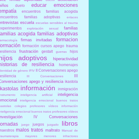
educar
emociones
niños
duelo
empatía
encuentros familias acogida
encuentros familias adoptivas
enlaces
entrevistas
escuela
escuelas sensibles al trauma
familias
experimentos
explotación sexual
familias acogida
familias adoptivas
formacion
firmas invitadas
farmacología
formación
formación cursos apego trauma
frustración
resiliencia
gestalt
hijos
guerras
hijos adoptivos
hiperactividad
historias de resiliencia
homenajes
II Conversaciones apego
identidad de género
IFIV
III
resiliencia
III Conversaciones
Conversaciones apego y resiliencia
ikastola
información
ikastolas
inmigración
inteligencia
instrumento
inteligencia artificial
emocional
inteligencia emocional buenos tratos
ikastolas colegios profesores vídeos información
inteligencia emocional buenos tratos profesores vídeos
investigación
IV Conversaciones
libros
jornadas
juegos
juego
juzgado
malos tratos
maltrato
maestros
Manual de
traumaterapia
mayores
menores infractores