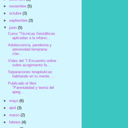
►
noviembre
(5)
►
octubre
(3)
►
septiembre
(3)
▼
junio
(5)
Curso “Técnicas Gestálticas
aplicadas a la infanci...
Adolescencia, pandemia y
adversidad temprana:
clav...
Vídeo del "I Encuentro online
sobre acogimiento fa...
Separaciones terapéuticas:
habitando en tu mente, ...
Publicado el libro
"Parentalidad y teoría del
apeg...
►
mayo
(6)
►
abril
(3)
►
marzo
(2)
►
febrero
(4)