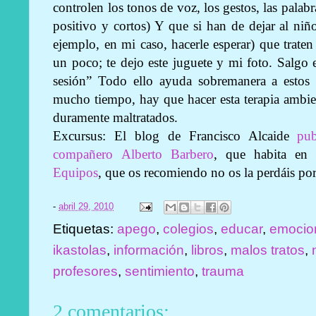
controlen los tonos de voz, los gestos, las palab
positivo y cortos) Y que si han de dejar al niño
ejemplo, en mi caso, hacerle esperar) que traten
un poco; te dejo este juguete y mi foto. Salgo
sesión” Todo ello ayuda sobremanera a estos
mucho tiempo, hay que hacer esta terapia ambien
duramente maltratados.
Excursus: El blog de Francisco Alcaide
pu
compañero Alberto Barbero
, que habita e
Equipos
, que os recomiendo no os la perdáis por 
-
abril 29, 2010
Etiquetas:
apego
,
colegios
,
educar
,
emocio
ikastolas
,
información
,
libros
,
malos tratos
,
profesores
,
sentimiento
,
trauma
2 comentarios: