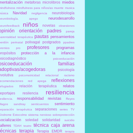
mentalización
miedos
metaforas
microlibros
mindfulness
mindfulness para niños/as
muerte
musica
Navidad
neurobiología
música
negligencia
neurodesarrollo
neurobiología. apego
niños
novelas
neurofeedback
obsesiones
opinión
orientación
padres
pareja
pautas
pensamientos
parentalidad terapéutica
polivagal
postgrados
perdón
perinatal
ppadres
profesores
programas
premios
pro
protección a la infancia
propósitos
psicodiagnóstico
psicoeducación
psicoeducación familias
adoptivas/acogedoras
psicología
evolutiva
psicomotricidad relacional
racismo
reflexiones
recomendaciones
red apega
relatos
relación terapéutica
refugiados
resiliencia
reportajes
resilencia
responsabilidad
revistas
esiliencia.
Reyes
sentimiento
Magos
sandtray
senticuentos
separaciones
separación terapéutica
series TV
síndrome Estocolmo
sistema nervioso
sobreprotección
socialización
soledad
solidaridad
suicidio
técnica caja arena
talleres
TDAH
teatro
técnicas
terapia
Terapia EMDR
terapia