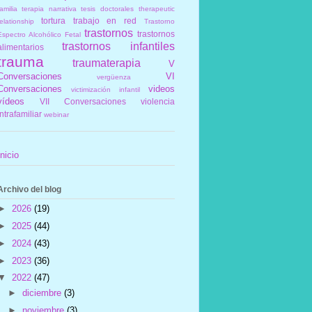
amilia
terapia narrativa
tesis doctorales
therapeutic
tortura
trabajo en red
elationship
Trastorno
trastornos
trastornos
Espectro Alcohólico Fetal
trastornos infantiles
alimentarios
trauma
traumaterapia
V
Conversaciones
VI
vergüenza
Conversaciones
videos
victimización infantil
vídeos
VII Conversaciones
violencia
intrafamiliar
webinar
Inicio
Archivo del blog
►
2026
(19)
►
2025
(44)
►
2024
(43)
►
2023
(36)
▼
2022
(47)
►
diciembre
(3)
►
noviembre
(3)