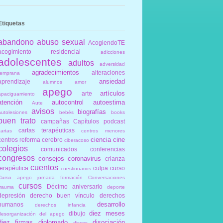
Etiquetas
abandono
abuso sexual
AcogiendoTE
acogimiento residencial
adicciones
adolescentes
adultos
adversidad
agradecimientos
alteraciones
temprana
ansiedad
aprendizaje
alumnos
amor
apego
artículos
arte
apaciguamiento
atención
autocontrol
autoestima
Aute
avisos
biografías
autolesiones
bebés
books
buen trato
campañas
Capítulos podcast
cartas terapéuticas
cartas
centros menores
ciencia
cine
centros reforma
cerebro
ciberacoso
colegios
comunicados
conferencias
congresos
consejos
coronavirus
crianza
cuentos
terapéutica
culpa
curso
cuestionarios
Curso apego jornada formación Conversaciones
cursos
Décimo aniversario
trauma
deporte
depresión
derecho buen vínculo
derechos
desarrollo
humanos
derechos infancia
diez meses
dibujo
desorganización del apego
diez firmas
diplomado
disociación
discos