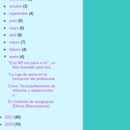
►
octubre
(3)
►
septiembre
(4)
►
junio
(5)
►
mayo
(6)
►
abril
(8)
►
marzo
(7)
►
febrero
(4)
▼
enero
(4)
"Eso NO me pasa a mí", un
libro ilustrado para eva...
"La caja de arena en la
formación del profesional ...
Curso "Acompañamiento de
niños/as y adolescentes
y...
El síndrome de resignación
(Efecto Blancanieves)
►
2021
(46)
►
2020
(70)