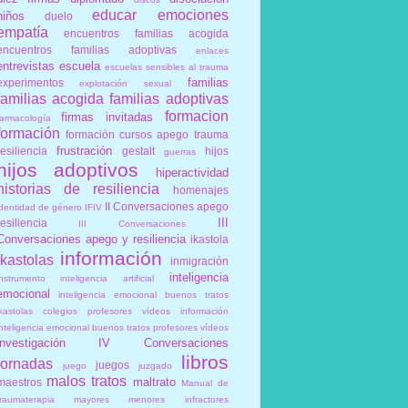
educar
emociones
niños
duelo
empatía
encuentros familias acogida
encuentros familias adoptivas
enlaces
entrevistas
escuela
escuelas sensibles al trauma
familias
experimentos
explotación sexual
familias acogida
familias adoptivas
formacion
firmas invitadas
farmacología
formación
formación cursos apego trauma
frustración
resiliencia
gestalt
hijos
guerras
hijos adoptivos
hiperactividad
historias de resiliencia
homenajes
II Conversaciones apego
identidad de género
IFIV
III
resiliencia
III Conversaciones
Conversaciones apego y resiliencia
ikastola
información
ikastolas
inmigración
inteligencia
instrumento
inteligencia artificial
emocional
inteligencia emocional buenos tratos
ikastolas colegios profesores vídeos información
inteligencia emocional buenos tratos profesores vídeos
investigación
IV Conversaciones
libros
jornadas
juegos
juego
juzgado
malos tratos
maltrato
maestros
Manual de
traumaterapia
mayores
menores infractores