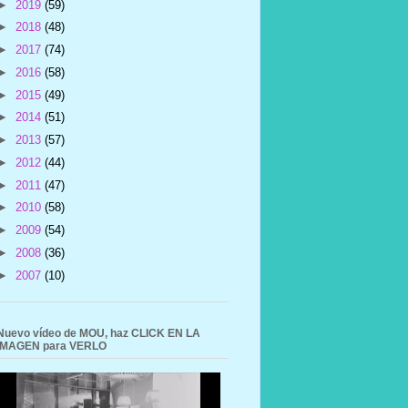
►
2019
(59)
►
2018
(48)
►
2017
(74)
►
2016
(58)
►
2015
(49)
►
2014
(51)
►
2013
(57)
►
2012
(44)
►
2011
(47)
►
2010
(58)
►
2009
(54)
►
2008
(36)
►
2007
(10)
Nuevo vídeo de MOU, haz CLICK EN LA
IMAGEN para VERLO