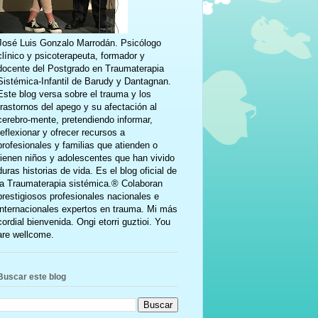
José Luis Gonzalo Marrodán. Psicólogo
clínico y psicoterapeuta, formador y
docente del Postgrado en Traumaterapia
Sistémica-Infantil de Barudy y Dantagnan.
Este blog versa sobre el trauma y los
trastornos del apego y su afectación al
cerebro-mente, pretendiendo informar,
reflexionar y ofrecer recursos a
profesionales y familias que atienden o
tienen niños y adolescentes que han vivido
duras historias de vida. Es el blog oficial de
la Traumaterapia sistémica.® Colaboran
prestigiosos profesionales nacionales e
internacionales expertos en trauma. Mi más
cordial bienvenida. Ongi etorri guztioi. You
are wellcome.
Buscar este blog