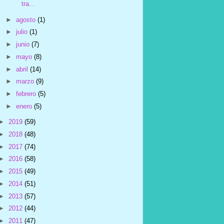
tra...
►
agosto
(1)
►
julio
(1)
►
junio
(7)
►
mayo
(8)
►
abril
(14)
►
marzo
(9)
►
febrero
(5)
►
enero
(5)
►
2019
(59)
►
2018
(48)
►
2017
(74)
►
2016
(58)
►
2015
(49)
►
2014
(51)
►
2013
(57)
►
2012
(44)
►
2011
(47)