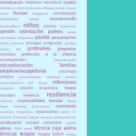
mentalización
miedos
metaforas
microlibros
mindfulness
mindfulness para niños/as
muerte
musica
Navidad
neurobiología
música
negligencia
neurodesarrollo
neurobiología. apego
niños
novelas
neurofeedback
obsesiones
opinión
orientación
padres
pareja
pautas
pensamientos
parentalidad terapéutica
polivagal
postgrados
perdón
perinatal
ppadres
profesores
programas
premios
pro
protección a la infancia
propósitos
psicodiagnóstico
psicoeducación
psicoeducación familias
adoptivas/acogedoras
psicología
evolutiva
psicomotricidad relacional
racismo
reflexiones
recomendaciones
red apega
relatos
relación terapéutica
refugiados
resiliencia
reportajes
resilencia
responsabilidad
revistas
esiliencia.
Reyes
sentimiento
Magos
sandtray
senticuentos
separaciones
separación terapéutica
series TV
síndrome Estocolmo
sistema nervioso
sobreprotección
socialización
soledad
solidaridad
suicidio
técnica caja arena
talleres
TDAH
teatro
técnicas
terapia
Terapia EMDR
terapia