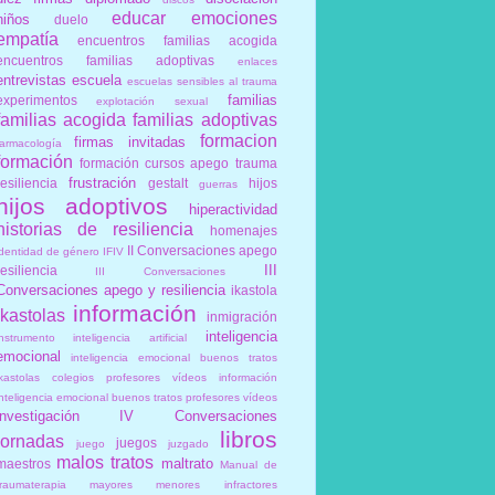
educar
emociones
niños
duelo
empatía
encuentros familias acogida
encuentros familias adoptivas
enlaces
entrevistas
escuela
escuelas sensibles al trauma
familias
experimentos
explotación sexual
familias acogida
familias adoptivas
formacion
firmas invitadas
farmacología
formación
formación cursos apego trauma
frustración
resiliencia
gestalt
hijos
guerras
hijos adoptivos
hiperactividad
historias de resiliencia
homenajes
II Conversaciones apego
identidad de género
IFIV
III
resiliencia
III Conversaciones
Conversaciones apego y resiliencia
ikastola
información
ikastolas
inmigración
inteligencia
instrumento
inteligencia artificial
emocional
inteligencia emocional buenos tratos
ikastolas colegios profesores vídeos información
inteligencia emocional buenos tratos profesores vídeos
investigación
IV Conversaciones
libros
jornadas
juegos
juego
juzgado
malos tratos
maltrato
maestros
Manual de
traumaterapia
mayores
menores infractores