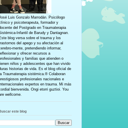
José Luis Gonzalo Marrodán. Psicólogo
clínico y psicoterapeuta, formador y
docente del Postgrado en Traumaterapia
Sistémica-Infantil de Barudy y Dantagnan.
Este blog versa sobre el trauma y los
trastornos del apego y su afectación al
cerebro-mente, pretendiendo informar,
reflexionar y ofrecer recursos a
profesionales y familias que atienden o
tienen niños y adolescentes que han vivido
duras historias de vida. Es el blog oficial de
la Traumaterapia sistémica.® Colaboran
prestigiosos profesionales nacionales e
internacionales expertos en trauma. Mi más
cordial bienvenida. Ongi etorri guztioi. You
are wellcome.
Buscar este blog