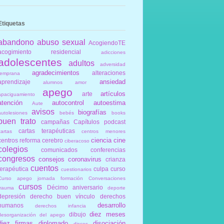
Etiquetas
abandono
abuso sexual
AcogiendoTE
acogimiento residencial
adicciones
adolescentes
adultos
adversidad
agradecimientos
alteraciones
temprana
ansiedad
aprendizaje
alumnos
amor
apego
artículos
arte
apaciguamiento
atención
autocontrol
autoestima
Aute
avisos
biografías
autolesiones
bebés
books
buen trato
campañas
Capítulos podcast
cartas terapéuticas
cartas
centros menores
ciencia
cine
centros reforma
cerebro
ciberacoso
colegios
comunicados
conferencias
congresos
consejos
coronavirus
crianza
cuentos
terapéutica
culpa
curso
cuestionarios
Curso apego jornada formación Conversaciones
cursos
Décimo aniversario
trauma
deporte
depresión
derecho buen vínculo
derechos
desarrollo
humanos
derechos infancia
diez meses
dibujo
desorganización del apego
diez firmas
diplomado
disociación
discos