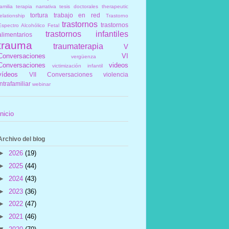
amilia
terapia narrativa
tesis doctorales
therapeutic
tortura
trabajo en red
elationship
Trastorno
trastornos
trastornos
Espectro Alcohólico Fetal
trastornos infantiles
alimentarios
trauma
traumaterapia
V
Conversaciones
VI
vergüenza
Conversaciones
videos
victimización infantil
vídeos
VII Conversaciones
violencia
intrafamiliar
webinar
Inicio
Archivo del blog
►
2026
(19)
►
2025
(44)
►
2024
(43)
►
2023
(36)
►
2022
(47)
►
2021
(46)