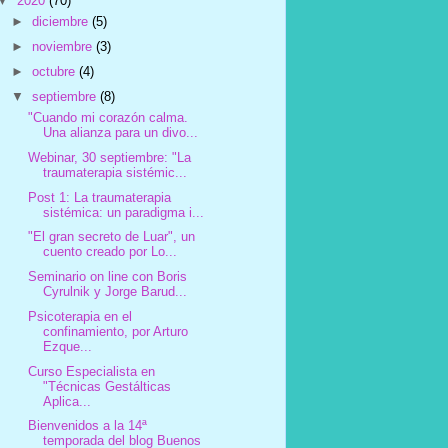
▼
2020
(70)
►
diciembre
(5)
►
noviembre
(3)
►
octubre
(4)
▼
septiembre
(8)
"Cuando mi corazón calma.
Una alianza para un divo...
Webinar, 30 septiembre: "La
traumaterapia sistémic...
Post 1: La traumaterapia
sistémica: un paradigma i...
"El gran secreto de Luar", un
cuento creado por Lo...
Seminario on line con Boris
Cyrulnik y Jorge Barud...
Psicoterapia en el
confinamiento, por Arturo
Ezque...
Curso Especialista en
"Técnicas Gestálticas
Aplica...
Bienvenidos a la 14ª
temporada del blog Buenos