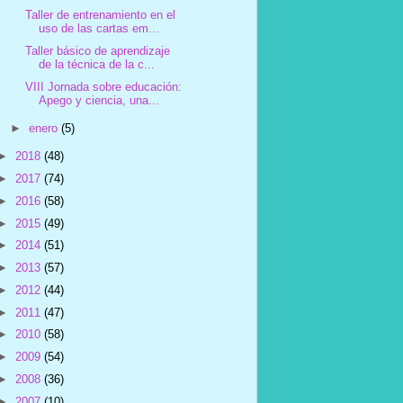
Taller de entrenamiento en el
uso de las cartas em...
Taller básico de aprendizaje
de la técnica de la c...
VIII Jornada sobre educación:
Apego y ciencia, una...
►
enero
(5)
►
2018
(48)
►
2017
(74)
►
2016
(58)
►
2015
(49)
►
2014
(51)
►
2013
(57)
►
2012
(44)
►
2011
(47)
►
2010
(58)
►
2009
(54)
►
2008
(36)
►
2007
(10)