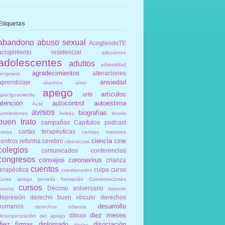
Etiquetas
abandono
abuso sexual
AcogiendoTE
acogimiento residencial
adicciones
adolescentes
adultos
adversidad
agradecimientos
alteraciones
temprana
ansiedad
aprendizaje
alumnos
amor
apego
artículos
arte
apaciguamiento
atención
autocontrol
autoestima
Aute
avisos
biografías
autolesiones
bebés
books
buen trato
campañas
Capítulos podcast
cartas terapéuticas
cartas
centros menores
ciencia
cine
centros reforma
cerebro
ciberacoso
colegios
comunicados
conferencias
congresos
consejos
coronavirus
crianza
cuentos
terapéutica
culpa
curso
cuestionarios
Curso apego jornada formación Conversaciones
cursos
Décimo aniversario
trauma
deporte
depresión
derecho buen vínculo
derechos
desarrollo
humanos
derechos infancia
diez meses
dibujo
desorganización del apego
diez firmas
diplomado
disociación
discos