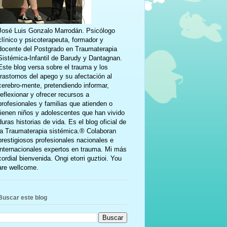
José Luis Gonzalo Marrodán. Psicólogo
clínico y psicoterapeuta, formador y
docente del Postgrado en Traumaterapia
Sistémica-Infantil de Barudy y Dantagnan.
Este blog versa sobre el trauma y los
trastornos del apego y su afectación al
cerebro-mente, pretendiendo informar,
reflexionar y ofrecer recursos a
profesionales y familias que atienden o
tienen niños y adolescentes que han vivido
duras historias de vida. Es el blog oficial de
la Traumaterapia sistémica.® Colaboran
prestigiosos profesionales nacionales e
internacionales expertos en trauma. Mi más
cordial bienvenida. Ongi etorri guztioi. You
are wellcome.
Buscar este blog