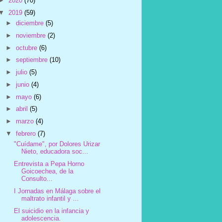
►
2020
(70)
▼
2019
(59)
►
diciembre
(5)
►
noviembre
(2)
►
octubre
(6)
►
septiembre
(10)
►
julio
(5)
►
junio
(4)
►
mayo
(6)
►
abril
(5)
►
marzo
(4)
▼
febrero
(7)
"Cuídame", por Dolores Urizar
Nieto, educadora soc...
Entrevista a Pepa Horno
Goicoechea, de la
Consulto...
I Jornadas en Málaga sobre el
maltrato infantil y ...
El suicidio en la infancia y
adolescencia.