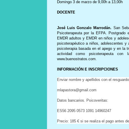
Domingo 3 de marzo de 9,00h a 13,00h
DOCENTE
José Luis Gonzalo Marrodán.
San Seba
Psicoterapeuta por la EFPA. Postgrado en
EMDR adultos y EMDR en niños y adolescent
psicoterapéutico a niños, adolescentes y 
psicoterapia basada en el apego y en la 
actividad como psicoterapeuta con l
www.buenostratos.com.
INFORMACIÓN E INSCRIPCIONES
Enviar nombre y apellidos con el resguardo 
mlapastora@gmail.com
Datos bancarios. Psicoveritas:
ES56 2095 0573 1091 14960247
Precio: 185 € si se realiza el pago antes d