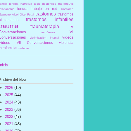
amilia
terapia narrativa
tesis doctorales
therapeutic
tortura
trabajo en red
elationship
Trastorno
trastornos
trastornos
Espectro Alcohólico Fetal
trastornos infantiles
alimentarios
trauma
traumaterapia
V
Conversaciones
VI
vergüenza
Conversaciones
videos
victimización infantil
vídeos
VII Conversaciones
violencia
intrafamiliar
webinar
Inicio
Archivo del blog
►
2026
(19)
►
2025
(44)
►
2024
(43)
►
2023
(36)
►
2022
(47)
►
2021
(46)