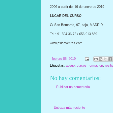
200€ a partir del 16 de enero de 2019
LUGAR DEL CURSO
C/ San Bernardo, 97, bajo, MADRID
Tel.: 91 594 36 72 / 656 913 859
www.psicoveritas.com
-
febrero 05, 2019
Etiquetas:
apego
,
cursos
,
formacion
,
resili
No hay comentarios:
Publicar un comentario
Entrada más reciente