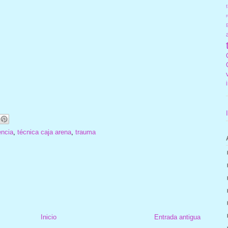
f
r
encia
,
técnica caja arena
,
trauma
Inicio
Entrada antigua