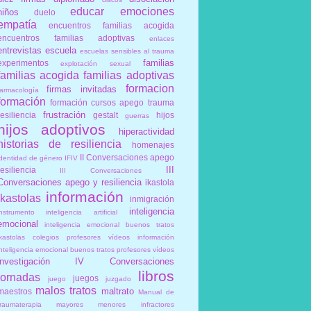
educar
emociones
niños
duelo
empatía
encuentros familias acogida
encuentros familias adoptivas
enlaces
entrevistas
escuela
escuelas sensibles al trauma
familias
experimentos
explotación sexual
familias acogida
familias adoptivas
formacion
firmas invitadas
farmacología
formación
formación cursos apego trauma
frustración
resiliencia
gestalt
hijos
guerras
hijos adoptivos
hiperactividad
historias de resiliencia
homenajes
II Conversaciones apego
identidad de género
IFIV
III
resiliencia
III Conversaciones
Conversaciones apego y resiliencia
ikastola
información
ikastolas
inmigración
inteligencia
instrumento
inteligencia artificial
emocional
inteligencia emocional buenos tratos
ikastolas colegios profesores vídeos información
inteligencia emocional buenos tratos profesores vídeos
investigación
IV Conversaciones
libros
jornadas
juegos
juego
juzgado
malos tratos
maltrato
maestros
Manual de
traumaterapia
mayores
menores infractores