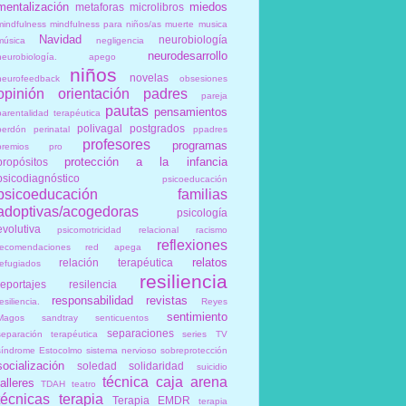
mentalización
miedos
metaforas
microlibros
mindfulness
mindfulness para niños/as
muerte
musica
Navidad
neurobiología
música
negligencia
neurodesarrollo
neurobiología. apego
niños
novelas
neurofeedback
obsesiones
opinión
orientación
padres
pareja
pautas
pensamientos
parentalidad terapéutica
polivagal
postgrados
perdón
perinatal
ppadres
profesores
programas
premios
pro
protección a la infancia
propósitos
psicodiagnóstico
psicoeducación
psicoeducación familias
adoptivas/acogedoras
psicología
evolutiva
psicomotricidad relacional
racismo
reflexiones
recomendaciones
red apega
relatos
relación terapéutica
refugiados
resiliencia
reportajes
resilencia
responsabilidad
revistas
esiliencia.
Reyes
sentimiento
Magos
sandtray
senticuentos
separaciones
separación terapéutica
series TV
síndrome Estocolmo
sistema nervioso
sobreprotección
socialización
soledad
solidaridad
suicidio
técnica caja arena
talleres
TDAH
teatro
técnicas
terapia
Terapia EMDR
terapia