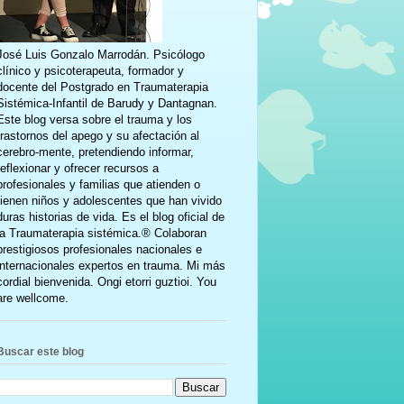
José Luis Gonzalo Marrodán. Psicólogo
clínico y psicoterapeuta, formador y
docente del Postgrado en Traumaterapia
Sistémica-Infantil de Barudy y Dantagnan.
Este blog versa sobre el trauma y los
trastornos del apego y su afectación al
cerebro-mente, pretendiendo informar,
reflexionar y ofrecer recursos a
profesionales y familias que atienden o
tienen niños y adolescentes que han vivido
duras historias de vida. Es el blog oficial de
la Traumaterapia sistémica.® Colaboran
prestigiosos profesionales nacionales e
internacionales expertos en trauma. Mi más
cordial bienvenida. Ongi etorri guztioi. You
are wellcome.
Buscar este blog