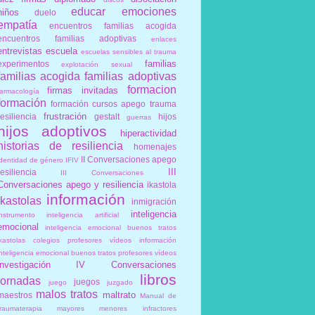
educar
emociones
niños
duelo
empatía
encuentros familias acogida
encuentros familias adoptivas
enlaces
entrevistas
escuela
escuelas sensibles al trauma
familias
experimentos
explotación sexual
familias acogida
familias adoptivas
formacion
firmas invitadas
farmacología
formación
formación cursos apego trauma
frustración
resiliencia
gestalt
hijos
guerras
hijos adoptivos
hiperactividad
historias de resiliencia
homenajes
II Conversaciones apego
identidad de género
IFIV
III
resiliencia
III Conversaciones
Conversaciones apego y resiliencia
ikastola
información
ikastolas
inmigración
inteligencia
instrumento
inteligencia artificial
emocional
inteligencia emocional buenos tratos
ikastolas colegios profesores vídeos información
inteligencia emocional buenos tratos profesores vídeos
investigación
IV Conversaciones
libros
jornadas
juegos
juego
juzgado
malos tratos
maltrato
maestros
Manual de
traumaterapia
mayores
menores infractores