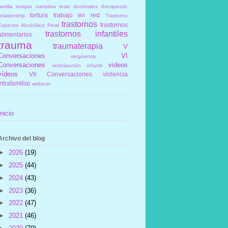
amilia
terapia narrativa
tesis doctorales
therapeutic
tortura
trabajo en red
elationship
Trastorno
trastornos
trastornos
Espectro Alcohólico Fetal
trastornos infantiles
alimentarios
trauma
traumaterapia
V
Conversaciones
VI
vergüenza
Conversaciones
videos
victimización infantil
vídeos
VII Conversaciones
violencia
intrafamiliar
webinar
Inicio
Archivo del blog
►
2026
(19)
►
2025
(44)
►
2024
(43)
►
2023
(36)
►
2022
(47)
►
2021
(46)