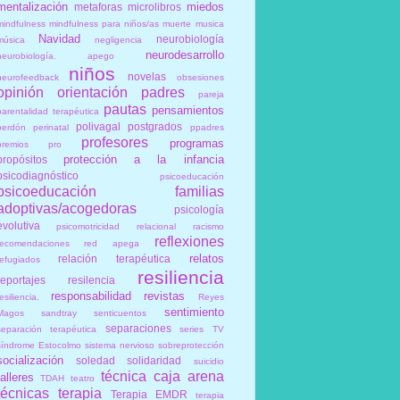
mentalización
miedos
metaforas
microlibros
mindfulness
mindfulness para niños/as
muerte
musica
Navidad
neurobiología
música
negligencia
neurodesarrollo
neurobiología. apego
niños
novelas
neurofeedback
obsesiones
opinión
orientación
padres
pareja
pautas
pensamientos
parentalidad terapéutica
polivagal
postgrados
perdón
perinatal
ppadres
profesores
programas
premios
pro
protección a la infancia
propósitos
psicodiagnóstico
psicoeducación
psicoeducación familias
adoptivas/acogedoras
psicología
evolutiva
psicomotricidad relacional
racismo
reflexiones
recomendaciones
red apega
relatos
relación terapéutica
refugiados
resiliencia
reportajes
resilencia
responsabilidad
revistas
esiliencia.
Reyes
sentimiento
Magos
sandtray
senticuentos
separaciones
separación terapéutica
series TV
síndrome Estocolmo
sistema nervioso
sobreprotección
socialización
soledad
solidaridad
suicidio
técnica caja arena
talleres
TDAH
teatro
técnicas
terapia
Terapia EMDR
terapia