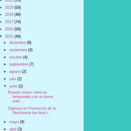
►
2020
(70)
►
2019
(59)
►
2018
(48)
►
2017
(74)
►
2016
(58)
▼
2015
(49)
►
diciembre
(8)
►
noviembre
(4)
►
octubre
(4)
►
septiembre
(7)
►
agosto
(2)
►
julio
(2)
▼
junio
(2)
Buenos tratos cierra la
temporada con un tema
sobr...
Diploma en Promoción de la
Resiliencia (on line) r...
►
mayo
(4)
►
abril
(3)