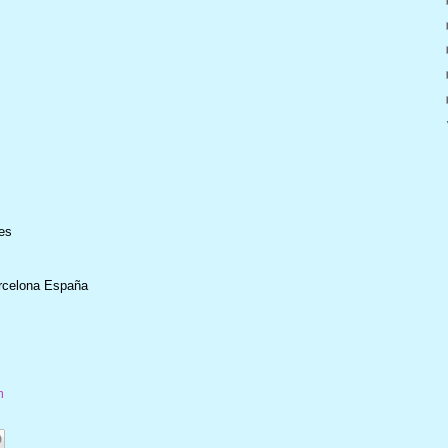
es
arcelona España
m