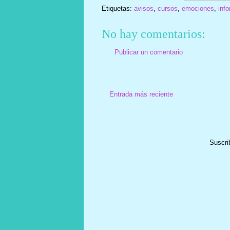
Etiquetas:
avisos
,
cursos
,
emociones
,
inf
No hay comentarios:
Publicar un comentario
Entrada más reciente
Suscri