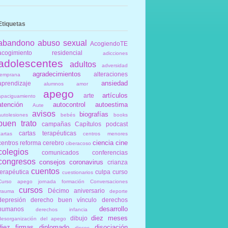
Etiquetas
abandono
abuso sexual
AcogiendoTE
acogimiento residencial
adicciones
adolescentes
adultos
adversidad
agradecimientos
alteraciones
temprana
ansiedad
aprendizaje
alumnos
amor
apego
artículos
arte
apaciguamiento
atención
autocontrol
autoestima
Aute
avisos
biografías
autolesiones
bebés
books
buen trato
campañas
Capítulos podcast
cartas terapéuticas
cartas
centros menores
ciencia
cine
centros reforma
cerebro
ciberacoso
colegios
comunicados
conferencias
congresos
consejos
coronavirus
crianza
cuentos
terapéutica
culpa
curso
cuestionarios
Curso apego jornada formación Conversaciones
cursos
Décimo aniversario
trauma
deporte
depresión
derecho buen vínculo
derechos
desarrollo
humanos
derechos infancia
diez meses
dibujo
desorganización del apego
diez firmas
diplomado
disociación
discos