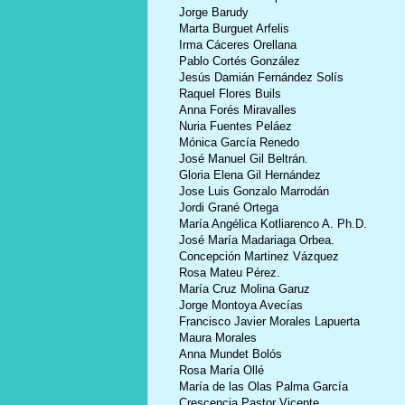
Jorge Barudy
Marta Burguet Arfelis
Irma Cáceres Orellana
Pablo Cortés González
Jesús Damián Fernández Solís
Raquel Flores Buils
Anna Forés Miravalles
Nuria Fuentes Peláez
Mónica García Renedo
José Manuel Gil Beltrán.
Gloria Elena Gil Hernández
Jose Luis Gonzalo Marrodán
Jordi Grané Ortega
María Angélica Kotliarenco A. Ph.D.
José María Madariaga Orbea.
Concepción Martinez Vázquez
Rosa Mateu Pérez.
María Cruz Molina Garuz
Jorge Montoya Avecías
Francisco Javier Morales Lapuerta
Maura Morales
Anna Mundet Bolós
Rosa María Ollé
María de las Olas Palma García
Crescencia Pastor Vicente