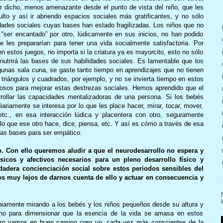
 dicho, menos amenazante desde el punto de vista del niño, que les
lto y así ir abriendo espacios sociales más gratificantes, y no sólo
idades sociales cuyas bases han estado fragilizadas. Los niños que no
i “ser encantado” por otro, lúdicamente en sus inicios, no han podido
ue les prepararían para tener una vida socialmente satisfactoria. Por
 en estos juegos, no importa si la criatura ya es mayorcito, esto no sólo
 nutrirá las bases de sus habilidades sociales. Es lamentable que los
gunas sala cuna, se gaste tanto tiempo en aprendizajes que no tienen
triángulos y cuadrados, por ejemplo, y no se invierta tiempo en estos
losos para mejorar estas destrezas sociales. Hemos aprendido que el
rrollar las capacidades mentalizadoras de una persona. Si los bebés
riamente se interesa por lo que les place hacer, mirar, tocar, mover,
etc., en esa interacción lúdica y placentera con otro, seguramente
lo que ese otro hace, dice, piensa, etc. Y así es cómo a través de esa
las bases para ser empático.
. Con ello queremos aludir a que el neurodesarrollo no espera y
sicos y afectivos necesarios para un pleno desarrollo físico y
dadera concienciación social sobre estos periodos sensibles del
os muy lejos de darnos cuenta de ello y actuar en consecuencia y
iamente mirando a los bebés y los niños pequeños desde su altura y
cho para dimensionar que la esencia de la vida se amasa en estos
 Pero vamos en buen camino creo yo, cada vez más conscientes de la