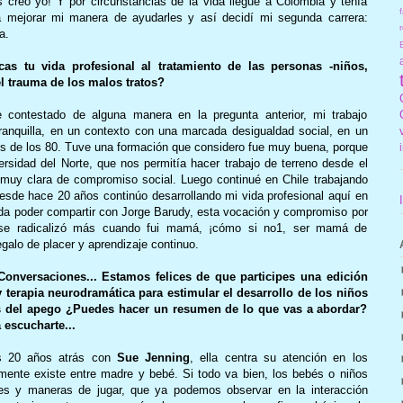
 creo yo! Y por circunstancias de la vida llegué a Colombia y tenía
f
ra mejorar mi manera de ayudarles y así decidí mi segunda carrera:
r
a.
as tu vida profesional al tratamiento de las personas -niños,
el trauma de los malos tratos?
 contestado de alguna manera en la pregunta anterior, mi trabajo
anquilla, en un contexto con una marcada desigualdad social, en un
s de los 80. Tuve una formación que considero fue muy buena, porque
ersidad del Norte, que nos permitía hacer trabajo de terreno desde el
a muy clara de compromiso social. Luego continué en Chile trabajando
sde hace 20 años continúo desarrollando mi vida profesional aquí en
ida poder compartir con Jorge Barudy, esta vocación y compromiso por
 se radicalizó más cuando fui mamá, ¡cómo si no1, ser mamá de
galo de placer y aprendizaje continuo.
Conversaciones... Estamos felices de que participes una edición
y terapia neurodramática para estimular el desarrollo de los niños
os del apego ¿Puedes hacer un resumen de lo que vas a abordar?
 escucharte...
os 20 años atrás con
Sue Jenning
, ella centra su atención en los
mente existe entre madre y bebé. Si todo va bien, los bebés o niños
es y maneras de jugar, que ya podemos observar en la interacción