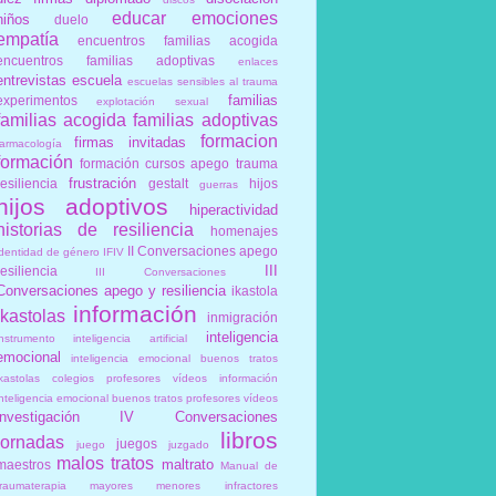
educar
emociones
niños
duelo
empatía
encuentros familias acogida
encuentros familias adoptivas
enlaces
entrevistas
escuela
escuelas sensibles al trauma
familias
experimentos
explotación sexual
familias acogida
familias adoptivas
formacion
firmas invitadas
farmacología
formación
formación cursos apego trauma
frustración
resiliencia
gestalt
hijos
guerras
hijos adoptivos
hiperactividad
historias de resiliencia
homenajes
II Conversaciones apego
identidad de género
IFIV
III
resiliencia
III Conversaciones
Conversaciones apego y resiliencia
ikastola
información
ikastolas
inmigración
inteligencia
instrumento
inteligencia artificial
emocional
inteligencia emocional buenos tratos
ikastolas colegios profesores vídeos información
inteligencia emocional buenos tratos profesores vídeos
investigación
IV Conversaciones
libros
jornadas
juegos
juego
juzgado
malos tratos
maltrato
maestros
Manual de
traumaterapia
mayores
menores infractores