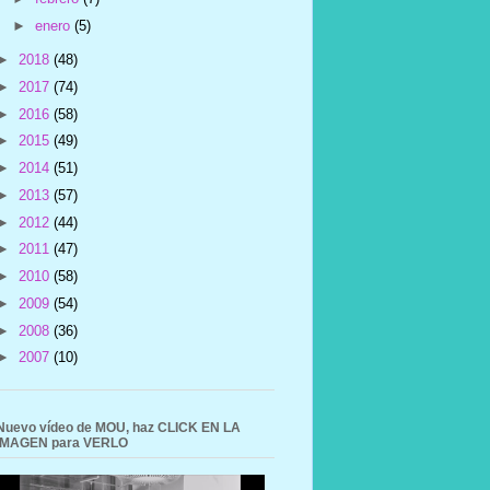
►
enero
(5)
►
2018
(48)
►
2017
(74)
►
2016
(58)
►
2015
(49)
►
2014
(51)
►
2013
(57)
►
2012
(44)
►
2011
(47)
►
2010
(58)
►
2009
(54)
►
2008
(36)
►
2007
(10)
Nuevo vídeo de MOU, haz CLICK EN LA
IMAGEN para VERLO