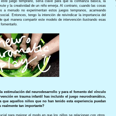
 este juego temprano, sería clave para que la confianza básica, la
rute y la creatividad de un niño emerja. Al contrario, cuando las cosas
os a menudo no experimentan estos juegos tempranos, acarreando
social. Entonces, tengo la intención de reivindicar la importancia del
de qué manera compartir este modelo de intervención ilustrando esas
 fomentarlo.
 la estimulación del neurodesarrollo y para el fomento del vínculo
vención en trauma infantil has incluido el juego neurodramático,
a que aquellos niños que no han tenido esta experiencia puedan
s realmente tan importante?
cial para mejorar el modo en que los niños se relacionan con otros,