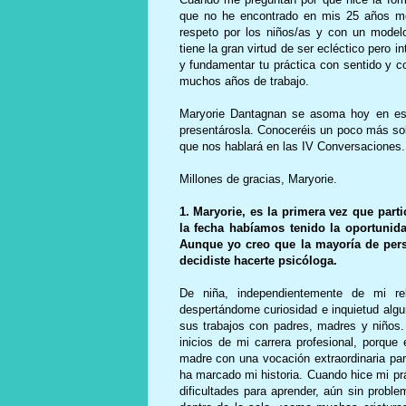
que no he encontrado en mis 25 años mej
respeto por los niños/as y con un modelo
tiene la gran virtud de ser ecléctico pero i
y fundamentar tu práctica con sentido y co
muchos años de trabajo.
Maryorie Dantagnan se asoma hoy en est
presentárosla. Conoceréis un poco más sob
que nos hablará en las IV Conversaciones.
Millones de gracias, Maryorie.
1. Maryorie, es la primera vez que part
la fecha habíamos tenido la oportunid
Aunque yo creo que la mayoría de pers
decidiste hacerte psicóloga.
De niña, independientemente de mi re
despertándome curiosidad e inquietud algu
sus trabajos con padres, madres y niños.
inicios de mi carrera profesional, porque
madre con una vocación extraordinaria par
ha marcado mi historia. Cuando hice mi pr
dificultades para aprender, aún sin proble