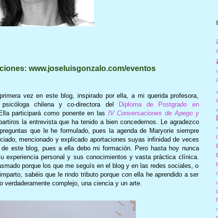
pciones: www.joseluisgonzalo.com/eventos
primera vez en este blog, inspirado por ella, a mi querida profesora,
psicóloga chilena y co-directora del
Diploma de Postgrado en
lla participará como ponente en las
IV Conversaciones de Apego y
artiros la entrevista que ha tenido a bien concedernos. Le agradezco
reguntas que le he formulado, pues la agenda de Maryorie siempre
enciado, mencionado y explicado aportaciones suyas infinidad de veces
a de este blog, pues a ella debo mi formación. Pero hasta hoy nunca
u experiencia personal y sus conocimientos y vasta práctica clínica.
siasmado porque los que me seguís en el blog y en las redes sociales, o
imparto, sabéis que le rindo tributo porque con ella he aprendido a ser
lgo verdaderamente complejo, una ciencia y un arte.