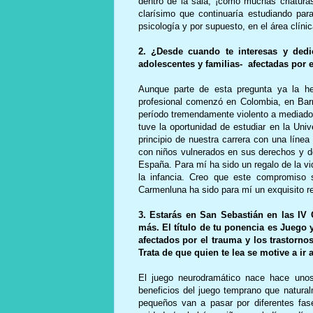
dentro de la sala, ¡como muchas criaturas
clarísimo que continuaría estudiando pa
psicología y por supuesto, en el área clínic
2. ¿Desde cuando te interesas y dedic
adolescentes y familias- afectadas por 
Aunque parte de esta pregunta ya la he
profesional comenzó en Colombia, en Barr
período tremendamente violento a mediado
tuve la oportunidad de estudiar en la Univ
principio de nuestra carrera con una líne
con niños vulnerados en sus derechos y de
España. Para mí ha sido un regalo de la v
la infancia. Creo que este compromiso
Carmenluna ha sido para mí un exquisito re
3. Estarás en San Sebastián en las IV 
más. El título de tu ponencia es Juego 
afectados por el trauma y los trastorn
Trata de que quien te lea se motive a ir a
El juego neurodramático nace hace un
beneficios del juego temprano que natural
pequeños van a pasar por diferentes fas