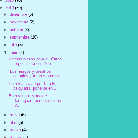
►
2020
(70)
▼
2019
(59)
►
diciembre
(5)
►
noviembre
(2)
►
octubre
(6)
►
septiembre
(10)
►
julio
(5)
▼
junio
(4)
Ultimas plazas para el "Curso
Especialista en Técn...
"Los riesgos y desafíos
actuales y futuros para lo...
Entrevista a Jorge Barudy,
psiquiatra, ponente en ...
Entrevista a Maryorie
Dantagnan, ponente en las
IV...
►
mayo
(6)
►
abril
(5)
►
marzo
(4)
►
febrero
(7)