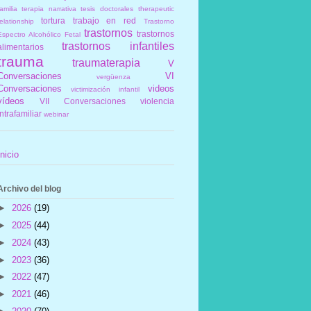
amilia
terapia narrativa
tesis doctorales
therapeutic
tortura
trabajo en red
elationship
Trastorno
trastornos
trastornos
Espectro Alcohólico Fetal
trastornos infantiles
alimentarios
trauma
traumaterapia
V
Conversaciones
VI
vergüenza
Conversaciones
videos
victimización infantil
vídeos
VII Conversaciones
violencia
intrafamiliar
webinar
Inicio
Archivo del blog
►
2026
(19)
►
2025
(44)
►
2024
(43)
►
2023
(36)
►
2022
(47)
►
2021
(46)