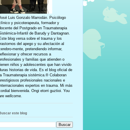
José Luis Gonzalo Marrodán. Psicólogo
clínico y psicoterapeuta, formador y
docente del Postgrado en Traumaterapia
Sistémica-Infantil de Barudy y Dantagnan.
Este blog versa sobre el trauma y los
trastornos del apego y su afectación al
cerebro-mente, pretendiendo informar,
reflexionar y ofrecer recursos a
profesionales y familias que atienden o
tienen niños y adolescentes que han vivido
duras historias de vida. Es el blog oficial de
la Traumaterapia sistémica.® Colaboran
prestigiosos profesionales nacionales e
internacionales expertos en trauma. Mi más
cordial bienvenida. Ongi etorri guztioi. You
are wellcome.
Buscar este blog