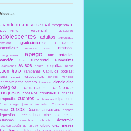
Etiquetas
abandono
abuso sexual
AcogiendoTE
acogimiento residencial
adicciones
adolescentes
adultos
adversidad
agradecimientos
alteraciones
temprana
ansiedad
aprendizaje
alumnos
amor
apego
artículos
arte
apaciguamiento
atención
autocontrol
autoestima
Aute
avisos
biografías
autolesiones
bebés
books
buen trato
campañas
Capítulos podcast
cartas terapéuticas
cartas
centros menores
ciencia
cine
centros reforma
cerebro
ciberacoso
colegios
comunicados
conferencias
congresos
consejos
coronavirus
crianza
cuentos
terapéutica
culpa
curso
cuestionarios
Curso apego jornada formación Conversaciones
cursos
Décimo aniversario
trauma
deporte
depresión
derecho buen vínculo
derechos
desarrollo
humanos
derechos infancia
diez meses
dibujo
desorganización del apego
diez firmas
diplomado
disociación
discos