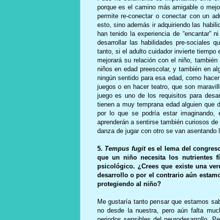
porque es el camino más amigable o mejor
permite re-conectar o conectar con un adu
esto, sino además ir adquiriendo las habil
han tenido la experiencia de “encantar” n
desarrollar las habilidades pre-sociales q
tanto, si el adulto cuidador invierte tiempo
mejorará su relación con el niño, también
niños en edad preescolar, y también en al
ningún sentido para esa edad, como hacer 
juegos o en hacer teatro, que son maravil
juego es uno de los requisitos para desa
tienen a muy temprana edad alguien que dia
por lo que se podría estar imaginando, 
aprenderán a sentirse también curiosos de 
danza de jugar con otro se van asentando 
5.
Tempus fugit
es el lema del congreso
que un niño necesita los nutrientes fí
psicológico. ¿Crees que existe una ver
desarrollo o por el contrario aún estam
protegiendo al niño?
Me gustaría tanto pensar que estamos sab
no desde la nuestra, pero aún falta mu
periodos sensibles del neurodesarrollo.