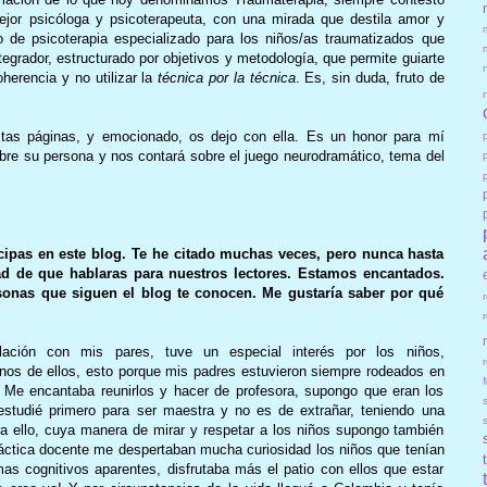
or psicóloga y psicoterapeuta, con una mirada que destila amor y
 de psicoterapia especializado para los niños/as traumatizados que
ntegrador, estructurado por objetivos y metodología, que permite guiarte
herencia y no utilizar la
técnica por la técnica
. Es, sin duda, fruto de
as páginas, y emocionado, os dejo con ella. Es un honor para mí
re su persona y nos contará sobre el juego neurodramático, tema del
icipas en este blog. Te he citado muchas veces, pero nunca hasta
ad de que hablaras para nuestros lectores. Estamos encantados.
onas que siguen el blog te conocen. Me gustaría saber por qué
lación con mis pares, tuve un especial interés por los niños,
r
nos de ellos, esto porque mis padres estuvieron siempre rodeados en
 Me encantaba reunirlos y hacer de profesora, supongo que eran los
 estudié primero para ser maestra y no es de extrañar, teniendo una
a ello, cuya manera de mirar y respetar a los niños supongo también
áctica docente me despertaban mucha curiosidad los niños que tenían
mas cognitivos aparentes, disfrutaba más el patio con ellos que estar