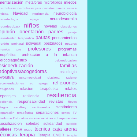
mentalización
miedos
metaforas
microlibros
mindfulness
mindfulness para niños/as
muerte
musica
Navidad
neurobiología
música
negligencia
neurodesarrollo
neurobiología. apego
niños
novelas
neurofeedback
obsesiones
opinión
orientación
padres
pareja
pautas
pensamientos
parentalidad terapéutica
polivagal
postgrados
perdón
perinatal
ppadres
profesores
programas
premios
pro
protección a la infancia
propósitos
psicodiagnóstico
psicoeducación
psicoeducación familias
adoptivas/acogedoras
psicología
evolutiva
psicomotricidad relacional
racismo
reflexiones
recomendaciones
red apega
relatos
relación terapéutica
refugiados
resiliencia
reportajes
resilencia
responsabilidad
revistas
esiliencia.
Reyes
sentimiento
Magos
sandtray
senticuentos
separaciones
separación terapéutica
series TV
síndrome Estocolmo
sistema nervioso
sobreprotección
socialización
soledad
solidaridad
suicidio
técnica caja arena
talleres
TDAH
teatro
técnicas
terapia
Terapia EMDR
terapia