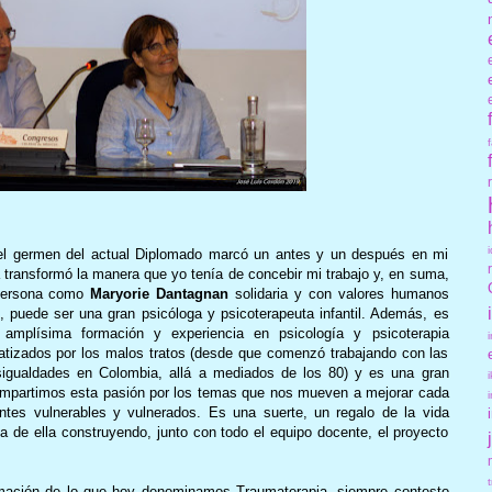
el germen del actual Diplomado marcó un antes y un después en mi
 transformó la manera que yo tenía de concebir mi trabajo y, en suma,
 persona como
Maryorie Dantagnan
solidaria y con valores humanos
s, puede ser una gran psicóloga y psicoterapeuta infantil. Además, es
amplísima formación y experiencia en psicología y psicoterapia
atizados por los malos tratos (desde que comenzó trabajando con las
igualdades en Colombia, allá a mediados de los 80) y es una gran
compartimos esta pasión por los temas que nos mueven a mejorar cada
ntes vulnerables y vulnerados. Es una suerte, un regalo de la vida
a de ella construyendo, junto con todo el equipo docente, el proyecto
mación de lo que hoy denominamos Traumaterapia, siempre contesto