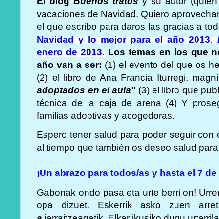
El blog
Buenos tratos
y su autor (quien
vacaciones de Navidad. Quiero aprovechar
el que escribo para daros las gracias a to
Navidad y lo mejor para el año 2013
.
enero de 2013
.
Los temas en los que no
año van a ser:
(1) el evento del que os h
(2) el libro de Ana Francia Iturregi, magníf
adoptados en el aula"
(3) el libro que pub
técnica de la caja de arena (4) Y prose
familias adoptivas y acogedoras.
Espero tener salud para poder seguir con 
al tiempo que también os deseo salud para
¡Un abrazo para todos/as y hasta el 7 de
Gabonak ondo pasa eta urte berri on! Urre
opa dizuet. Eskerrik asko zuen arre
a
jarraitzeagatik. Elkar ikusiko dugu urtarri