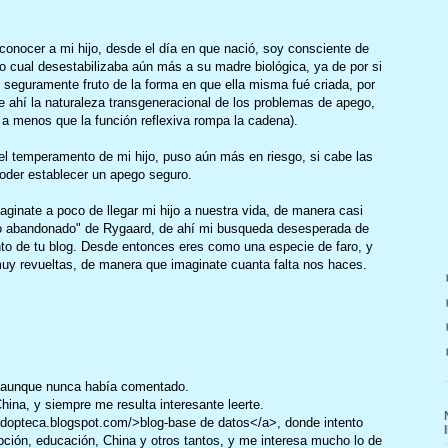
conocer a mi hijo, desde el día en que nació, soy consciente de
lo cual desestabilizaba aún más a su madre biológica, ya de por si
seguramente fruto de la forma en que ella misma fué criada, por
e ahí la naturaleza transgeneracional de los problemas de apego,
a menos que la función reflexiva rompa la cadena).
l temperamento de mi hijo, puso aún más en riesgo, si cabe las
oder establecer un apego seguro.
aginate a poco de llegar mi hijo a nuestra vida, de manera casi
ño abandonado" de Rygaard, de ahí mi busqueda desesperada de
to de tu blog. Desde entonces eres como una especie de faro, y
uy revueltas, de manera que imaginate cuanta falta nos haces.
s, aunque nunca había comentado.
na, y siempre me resulta interesante leerte.
adopteca.blogspot.com/>blog-base de datos</a>, donde intento
opción, educación, China y otros tantos, y me interesa mucho lo de