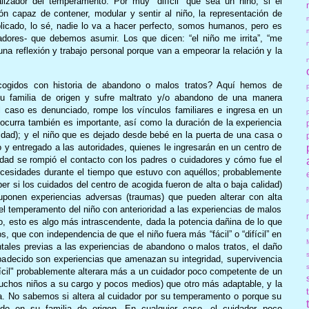
lizador del temperamento. Por muy “difícil” que sea un niño, si el
n capaz de contener, modular y sentir al niño, la representación de
icado, lo sé, nadie lo va a hacer perfecto, somos humanos, pero es
dores- que debemos asumir. Los que dicen: “el niño me irrita”, “me
una reflexión y trabajo personal porque van a empeorar la relación y la
ogidos con historia de abandono o malos tratos? Aquí hemos de
 su familia de origen y sufre maltrato y/o abandono de una manera
l caso es denunciado, rompe los vínculos familiares e ingresa en un
 ocurra también es importante, así como la duración de la experiencia
idad); y el niño que es dejado desde bebé en la puerta de una casa o
o y entregado a las autoridades, quienes le ingresarán en un centro de
dad se rompió el contacto con los padres o cuidadores y cómo fue el
ecesidades durante el tiempo que estuvo con aquéllos; probablemente
er si los cuidados del centro de acogida fueron de alta o baja calidad)
onen experiencias adversas (traumas) que pueden alterar con alta
el temperamento del niño con anterioridad a las experiencias de malos
, esto es algo más intrascendente, dada la potencia dañina de lo que
r
 que con independencia de que el niño fuera más “fácil” o “difícil” en
ales previas a las experiencias de abandono o malos tratos, el daño
padecido son experiencias que amenazan su integridad, supervivencia
ícil" probablemente alterara más a un cuidador poco competente de un
muchos niños a su cargo y pocos medios) que otro más adaptable, y la
ta. No sabemos si altera al cuidador por su temperamento o porque su
do en su familia de origen. En cualquier caso, el cuidador poco