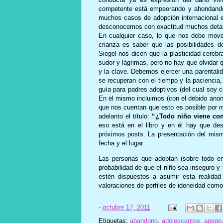
competente está empeorando y ahondando
muchos casos de adopción internacional e
desconocemos con exactitud muchos detal
En cualquier caso, lo que nos debe move
crianza es saber que las posibilidades 
Siegel nos dicen que la plasticidad cerebr
sudor y lágrimas, pero no hay que olvidar
y la clave. Debemos ejercer una parentalid
se recuperan con el tiempo y la paciencia,
guía para padres adoptivos (del cual soy 
En el mismo incluimos (con el debido anoni
que nos cuentan que esto es posible por m
adelanto el título:
“¿Todo niño viene con
eso está en el libro y en él hay que des
próximos posts. La presentación del mis
fecha y el lugar.
Las personas que adoptan (sobre todo en
probabilidad de que el niño sea inseguro y
estén dispuestos a asumir esta realidad 
valoraciones de perfiles de idoneidad com
-
octubre 17, 2011
Etiquetas:
abandono
,
adolescentes
,
apego