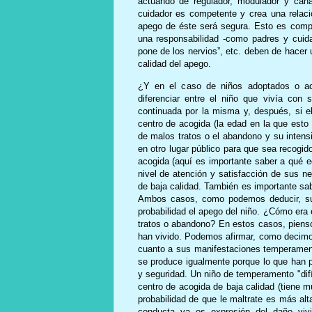
actuando de regulador, modulador y cana
cuidador es competente y crea una relació
apego de éste será segura. Esto es compl
una responsabilidad -como padres y cuida
pone de los nervios”, etc. deben de hacer 
calidad del apego.
¿Y en el caso de niños adoptados o ac
diferenciar entre el niño que vivía con
continuada por la misma y, después, si e
centro de acogida (la edad en la que esto
de malos tratos o el abandono y su intens
en otro lugar público para que sea recogid
acogida (aquí es importante saber a qué e
nivel de atención y satisfacción de sus n
de baja calidad. También es importante sab
Ambos casos, como podemos deducir, sup
probabilidad el apego del niño. ¿Cómo era 
tratos o abandono? En estos casos, pienso
han vivido. Podemos afirmar, como decimos,
cuanto a sus manifestaciones temperament
se produce igualmente porque lo que han 
y seguridad. Un niño de temperamento "dif
centro de acogida de baja calidad (tiene 
probabilidad de que le maltrate es más al
conducta ya es expresión del daño vivi