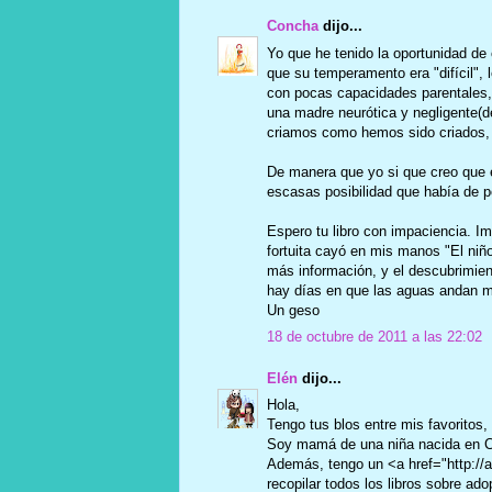
Concha
dijo...
Yo que he tenido la oportunidad de 
que su temperamento era "difícil", 
con pocas capacidades parentales, 
una madre neurótica y negligente(d
criamos como hemos sido criados, 
De manera que yo si que creo que e
escasas posibilidad que había de p
Espero tu libro con impaciencia. Im
fortuita cayó en mis manos "El ni
más información, y el descubrimien
hay días en que las aguas andan m
Un geso
18 de octubre de 2011 a las 22:02
Elén
dijo...
Hola,
Tengo tus blos entre mis favorito
Soy mamá de una niña nacida en Chi
Además, tengo un <a href="http://
recopilar todos los libros sobre ad