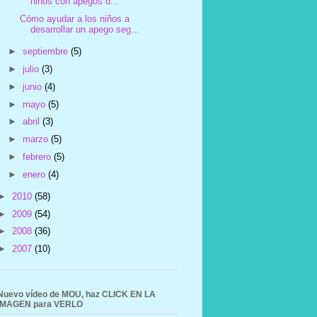
niños con apegos d...
Cómo ayudar a los niños a
desarrollar un apego seg...
►
septiembre
(5)
►
julio
(3)
►
junio
(4)
►
mayo
(5)
►
abril
(3)
►
marzo
(5)
►
febrero
(5)
►
enero
(4)
►
2010
(58)
►
2009
(54)
►
2008
(36)
►
2007
(10)
Nuevo vídeo de MOU, haz CLICK EN LA
IMAGEN para VERLO