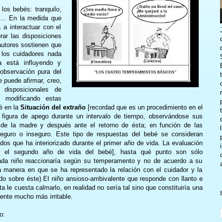
os bebés: tranquilo,
ivo… En la medida que
a interactuar con el
ar las disposiciones
autores sostienen que
 los cuidadores nada
 está influyendo y
 observación pura del
 puede afirmar, creo,
disposicionales de
r modificando estas
é en la
Situación del extraño
[recordad que es un procedimiento en el
 figura de apego durante un intervalo de tiempo, observándose sus
de la madre y después ante el retorno de ésta; en función de las
eguro o inseguro. Este tipo de respuestas del bebé se consideran
dos que ha interiorizado durante el primer año de vida. La evaluación
e el segundo año de vida del bebé], hasta qué punto son sólo
da niño reaccionaría según su temperamento y no de acuerdo a su
a manera en que se ha representado la relación con el cuidador y la
do sobre éste) El niño ansioso-ambivalente que responde con llanto e
a le cuesta calmarlo, en realidad no sería tal sino que constituiría una
nte mucho más irritable.
o: