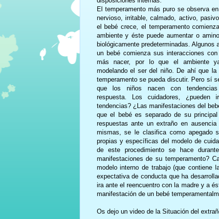
disposiciones internas.
El temperamento más puro se observa en l
nervioso, irritable, calmado, activo, pas
el bebé crece, el temperamento comienza 
ambiente y éste puede aumentar o aminor
biológicamente predeterminadas. Algunos 
un bebé comienza sus interacciones con
más nacer, por lo que el ambiente ya
modelando el ser del niño. De ahí que la
temperamento se pueda discutir. Pero sí se
que los niños nacen con tendencias 
respuesta. Los cuidadores, ¿pueden i
tendencias? ¿Las manifestaciones del beb
que el bebé es separado de su principal
respuestas ante un extraño en ausencia 
mismas, se le clasifica como apegado s
propias y específicas del modelo de cuida
de este procedimiento se hace durant
manifestaciones de su temperamento? Ca
modelo interno de trabajo (que contiene l
expectativa de conducta que ha desarrolla
ira ante el reencuentro con la madre y a ést
manifestación de un bebé temperamentalme
Os dejo un video de la Situación del extrañ