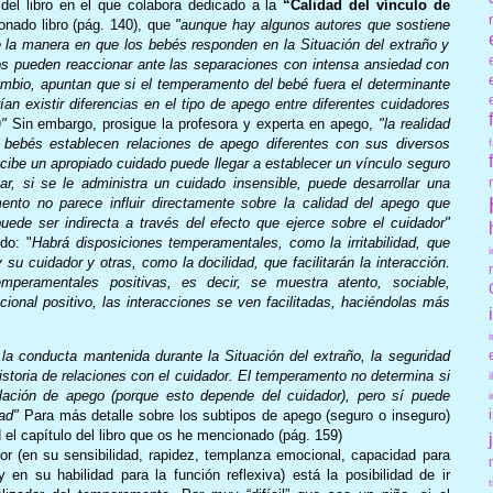
 del libro en el que colabora dedicado a la
“Calidad del vínculo de
ionado libro (pág. 140), que
"aunque hay algunos autores que sostiene
 la manera en que los bebés responden en la Situación del extraño y
sos pueden reaccionar ante las separaciones con intensa ansiedad con
mbio, apuntan que si el temperamento del bebé fuera el determinante
ían existir diferencias en el tipo de apego entre diferentes cuidadores
"
Sin embargo, prosigue la profesora y experta en apego,
"la realidad
bebés establecen relaciones de apego diferentes con sus diversos
recibe un apropiado cuidado puede llegar a establecer un vínculo seguro
jar, si se le administra un cuidado insensible, puede desarrollar una
mento no parece influir directamente sobre la calidad del apego que
 puede ser indirecta a través del efecto que ejerce sobre el cuidador"
do: "
Habrá disposiciones temperamentales, como la irritabilidad, que
y su cuidador y otras, como la docilidad, que facilitarán la interacción.
peramentales positivas, es decir, se muestra atento, sociable,
nal positivo, las interacciones se ven facilitadas, haciéndolas más
la conducta mantenida durante la Situación del extraño, la seguridad
istoria de relaciones con el cuidador. El temperamento no determina si
lación de apego (porque esto depende del cuidador), pero sí puede
ad"
Para más detalle sobre los subtipos de apego (seguro o inseguro)
 el capítulo del libro que os he mencionado (pág. 159)
r (en su sensibilidad, rapidez, templanza emocional, capacidad para
en su habilidad para la función reflexiva) está la posibilidad de ir