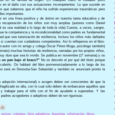
f
 en el daño con sus actuaciones incompetentes. Lo que sucede en
r
s que sabemos que el niño ha sufrido experiencias traumáticas pero
les importantes.
r en una línea positiva y de ánimo en nuestra tarea educativa y de
de recuperación de los niños son muy amplias (autores como Daniel
al es una realidad a lo largo de toda la vida) Cuesta, a veces, sangre,
 que la competencia y la incondicionalidad como padres es fundamental
ad que sea tutorización de resiliencia. Incluso los niños más dañados
 si cuentan con cuidadores competentes. Así lo reflejamos en el libro-
co-autor con mi amigo y colega Óscar Pérez-Muga, psicólogo también)
mato) muchas historias de resiliencia, narradas por los propios niños,
uy duro que sea lo vivido. Se publica en noviembre (1ª semana) y os
 un pan bajo el brazo?”
No os desvelo el por qué del titulo porque
cubrirlo. Os hablaré del libro pormenorizadamente a lo largo de los
mo será en Donostia-San Sebastián y también os anunciaré pronto la
 adopción internacional) o acogen deben ser conscientes de que la
 fragilizado es alta, con lo cual sólo deben de embarcarse aquéllos que
y trabajar para el niño con el fin de ayudarle a superarlas. Y las
o padres acogedores o adoptivos deben de ser rigurosas.
,
avisos
,
colegios
,
hijos adoptivos
,
ikastolas
,
información
,
libros
,