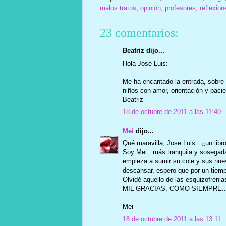
malos tratos
,
opinión
,
profesores
,
reflexion
23 comentarios:
Beatriz dijo...
Hola José Luis:
Me ha encantado la entrada, sobre 
niños con amor, orientación y pacie
Beatriz
18 de octubre de 2011 a las 11:40
Mei
dijo...
Qué maravilla, Jose Luis...¿un libro?
Soy Mei...más tranquila y sosegada
empieza a sumir su cole y sus nue
descansar, espero que por un tiempo
Olvidé aquello de las esquizofrenias
MIL GRACIAS, COMO SIEMPRE..
Mei
18 de octubre de 2011 a las 13:11