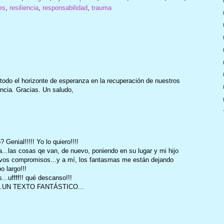
es
,
resiliencia
,
responsabilidad
,
trauma
todo el horizonte de esperanza en la recuperación de nuestros
ncia. Gracias. Un saludo,
 Genial!!!!! Yo lo quiero!!!!
...las cosas qe van, de nuevo, poniendo en su lugar y mi hijo
vos compromisos...y a mí, los fantasmas me están dejando
 largo!!!
...uffff!! qué descanso!!!
.UN TEXTO FANTÁSTICO...