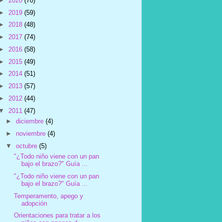
►
2020
(70)
►
2019
(59)
►
2018
(48)
►
2017
(74)
►
2016
(58)
►
2015
(49)
►
2014
(51)
►
2013
(57)
►
2012
(44)
▼
2011
(47)
►
diciembre
(4)
►
noviembre
(4)
▼
octubre
(5)
"¿Todo niño viene con un pan
bajo el brazo?" Guía ...
"¿Todo niño viene con un pan
bajo el brazo?" Guía ...
Temperamento, apego y
adopción
Orientaciones para tratar a los