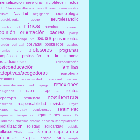
mentalización
miedos
metaforas
microlibros
mindfulness
mindfulness para niños/as
muerte
musica
Navidad
neurobiología
música
negligencia
neurodesarrollo
neurobiología. apego
niños
novelas
neurofeedback
obsesiones
opinión
orientación
padres
pareja
pautas
pensamientos
parentalidad terapéutica
polivagal
postgrados
perdón
perinatal
ppadres
profesores
programas
premios
pro
protección a la infancia
propósitos
psicodiagnóstico
psicoeducación
psicoeducación familias
adoptivas/acogedoras
psicología
evolutiva
psicomotricidad relacional
racismo
reflexiones
recomendaciones
red apega
relatos
relación terapéutica
refugiados
resiliencia
reportajes
resilencia
responsabilidad
revistas
esiliencia.
Reyes
sentimiento
Magos
sandtray
senticuentos
separaciones
separación terapéutica
series TV
síndrome Estocolmo
sistema nervioso
sobreprotección
socialización
soledad
solidaridad
suicidio
técnica caja arena
talleres
TDAH
teatro
técnicas
terapia
Terapia EMDR
terapia