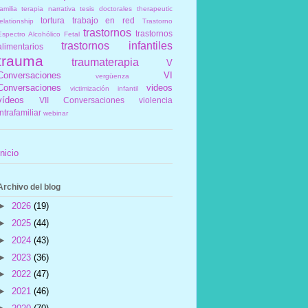
amilia
terapia narrativa
tesis doctorales
therapeutic
tortura
trabajo en red
elationship
Trastorno
trastornos
trastornos
Espectro Alcohólico Fetal
trastornos infantiles
alimentarios
trauma
traumaterapia
V
Conversaciones
VI
vergüenza
Conversaciones
videos
victimización infantil
vídeos
VII Conversaciones
violencia
intrafamiliar
webinar
Inicio
Archivo del blog
►
2026
(19)
►
2025
(44)
►
2024
(43)
►
2023
(36)
►
2022
(47)
►
2021
(46)