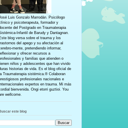
José Luis Gonzalo Marrodán. Psicólogo
clínico y psicoterapeuta, formador y
docente del Postgrado en Traumaterapia
Sistémica-Infantil de Barudy y Dantagnan.
Este blog versa sobre el trauma y los
trastornos del apego y su afectación al
cerebro-mente, pretendiendo informar,
reflexionar y ofrecer recursos a
profesionales y familias que atienden o
tienen niños y adolescentes que han vivido
duras historias de vida. Es el blog oficial de
la Traumaterapia sistémica.® Colaboran
prestigiosos profesionales nacionales e
internacionales expertos en trauma. Mi más
cordial bienvenida. Ongi etorri guztioi. You
are wellcome.
Buscar este blog