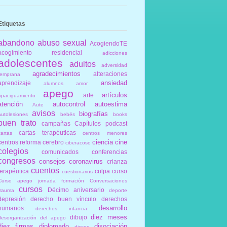
Etiquetas
abandono
abuso sexual
AcogiendoTE
acogimiento residencial
adicciones
adolescentes
adultos
adversidad
agradecimientos
alteraciones
temprana
ansiedad
aprendizaje
alumnos
amor
apego
artículos
arte
apaciguamiento
atención
autocontrol
autoestima
Aute
avisos
biografías
autolesiones
bebés
books
buen trato
campañas
Capítulos podcast
cartas terapéuticas
cartas
centros menores
ciencia
cine
centros reforma
cerebro
ciberacoso
colegios
comunicados
conferencias
congresos
consejos
coronavirus
crianza
cuentos
terapéutica
culpa
curso
cuestionarios
Curso apego jornada formación Conversaciones
cursos
Décimo aniversario
trauma
deporte
depresión
derecho buen vínculo
derechos
desarrollo
humanos
derechos infancia
diez meses
dibujo
desorganización del apego
diez firmas
diplomado
disociación
discos