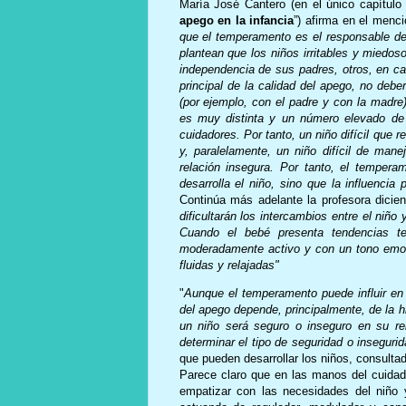
María José Cantero (en el único capítulo
apego en la infancia
”) afirma en el menc
que el temperamento es el responsable de
plantean que los niños irritables y miedo
independencia de sus padres, otros, en ca
principal de la calidad del apego, no deber
(por ejemplo, con el padre y con la madre)
es muy distinta y un número elevado de 
cuidadores. Por tanto, un niño difícil que 
y, paralelamente, un niño difícil de mane
relación insegura. Por tanto, el tempera
desarrolla el niño, sino que la influencia
Continúa más adelante la profesora dicien
dificultarán los intercambios entre el niño 
Cuando el bebé presenta tendencias tem
moderadamente activo y con un tono emocio
fluidas y relajadas"
"
Aunque el temperamento puede influir en 
del apego depende, principalmente, de la h
un niño será seguro o inseguro en su re
determinar el tipo de seguridad o insegurid
que pueden desarrollar los niños, consultad
Parece claro que en las manos del cuidado
empatizar con las necesidades del niño y 