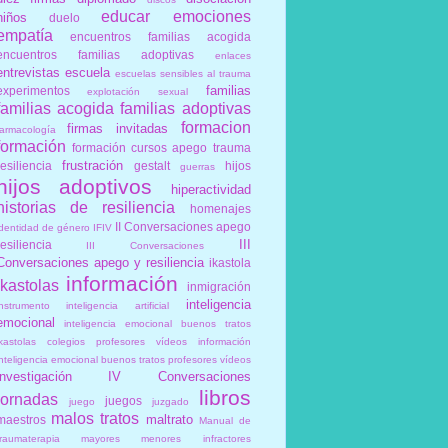
educar
emociones
niños
duelo
empatía
encuentros familias acogida
encuentros familias adoptivas
enlaces
entrevistas
escuela
escuelas sensibles al trauma
familias
experimentos
explotación sexual
familias acogida
familias adoptivas
formacion
firmas invitadas
farmacología
formación
formación cursos apego trauma
frustración
resiliencia
gestalt
hijos
guerras
hijos adoptivos
hiperactividad
historias de resiliencia
homenajes
II Conversaciones apego
identidad de género
IFIV
III
resiliencia
III Conversaciones
Conversaciones apego y resiliencia
ikastola
información
ikastolas
inmigración
inteligencia
instrumento
inteligencia artificial
emocional
inteligencia emocional buenos tratos
ikastolas colegios profesores vídeos información
inteligencia emocional buenos tratos profesores vídeos
investigación
IV Conversaciones
libros
jornadas
juegos
juego
juzgado
malos tratos
maltrato
maestros
Manual de
traumaterapia
mayores
menores infractores